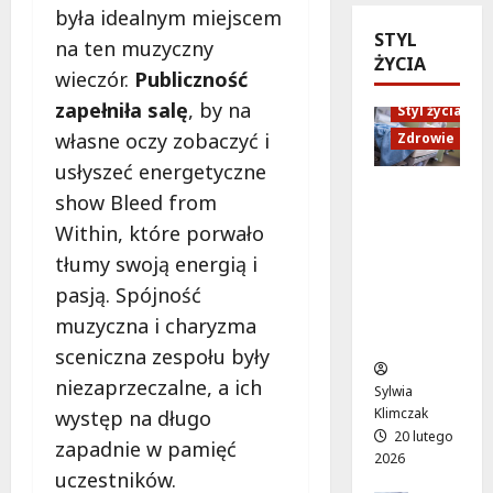
ś
była idealnym miejscem
s
p
e
w
STYL
k
a
n
na ten muzyczny
i
ŻYCIA
i
r
e
wieczór.
Publiczność
a
t
c
r
zapełniła salę
, by na
d
r
Styl życia
i
o
c
a
e
własne oczy zobaczyć i
Zdrowie
w
z
m
p
y
usłyszeć energetyczne
e
w
s
s
Ruch,
show Bleed from
n
a
y
e
dieta i
i
Within, które porwało
j
c
a
nawodni
a
z
h
tłumy swoją energią i
n
enie:
r
a
o
s
Sekrety
pasją. Spójność
o
s
l
„
zdroweg
muzyczna i charyzma
d
k
o
W
o życia
z
sceniczna zespołu były
a
g
i
i
k
i
e
niezaprzeczalne, a ich
Sylwia
n
u
c
l
Klimczak
występ na długo
n
j
z
k
20 lutego
zapadnie w pamięć
e
e
n
i
2026
i
W
e
uczestników.
e