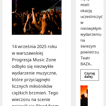
mieli
okazję
uczestniczyć
w
niezwykłym
wydarzeniu
na
14 września 2025 roku
świeżym
powietrzu.
w warszawskiej
Teatr
Progresja Music Zone
BAZA...
odbyło się niezwykłe
wydarzenie muzyczne,
Czytaj
Dowied
dalej
które przyciągnęło
się
więcej
licznych miłośników
o
Kultura
Magicz
Wydarzen
ciężkich brzmień. Tego
chwile
z
T
wieczoru na scenie
teatrem
h
przygo
pojawili się Bleed from