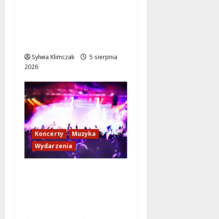
Jak dotrzeć na koncert
The Weeknd na PGE
Narodowym? Sprawdź
transport!
Sylwia Klimczak
5 sierpnia
2026
Koncerty
Muzyka
Wydarzenia
Muzyczne doznania
pod gwiazdami: Joanna
Bejm Quartet w Parku
Olszyna