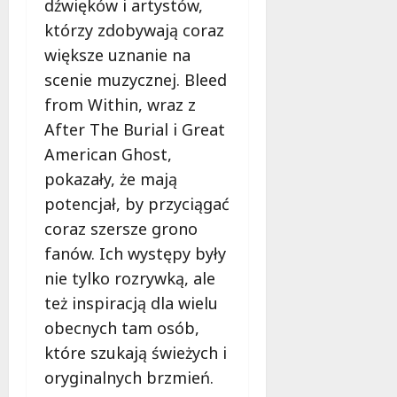
dźwięków i artystów,
w
6
d
i
!
którzy zdobywają coraz
ł
e
u
większe uznanie na
:
g
7
scenie muzycznej. Bleed
M
sierpnia
o
a
from Within, wraz z
2026
w
m
i
After The Burial i Great
m
e
American Ghost,
o
c
pokazały, że mają
b
z
u
potencjał, by przyciągać
n
s
o
coraz szersze grono
w
ś
fanów. Ich występy były
U
c
nie tylko rozrywką, ale
r
i
s
też inspiracją dla wielu
!
u
obecnych tam osób,
s
30
które szukają świeżych i
i
październi
e
oryginalnych brzmień.
2025
o