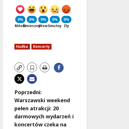
d
l
a
0%
0%
0%
0%
0%
k
Miłość
Śmieszny
Wow
Smutny
Zły
o
b
i
Hudba
Koncerty
e
t
5
0
+
4
Z
Poprzedni:
sierpnia
2026
Warszawski weekend
o
pełen atrakcji: 20
b
darmowych wydarzeń i
koncertów czeka na