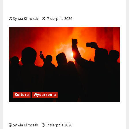
Magiczne chwile z teatrem: przygoda gęsi i
lisa na plaży w Wawrze!
Sylwia Klimczak
7 sierpnia 2026
Kultura
Wydarzenia
Thriller pod gwiazdami: Plenerowy seans
„Wielkiego marszu” w Wilanowie!
Sylwia Klimczak
7 sierpnia 2026