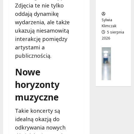
sierpnia
Zdjęcia te nie tylko
i
ców
T
2026
7
o
w
oddają dynamikę
sierpnia
s
o
Sylwia
2026
wydarzenia, ale także
k
j
Klimczak
ukazują niesamowitą
ó
a
5 sierpnia
w
interakcję pomiędzy
2026
d
r
r
artystami a
Profilak
u
o
publicznością.
Zdrowie
s
g
Z
z
a
Nowe
a
a
d
d
w
o
horyzonty
b
l
z
a
i
d
muzyczne
j
p
r
o
c
o
z
Takie koncerty są
u
w
d
2
i
idealną okazją do
r
0
a
odkrywania nowych
o
2
i