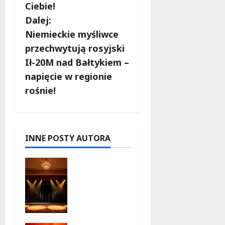
a
Ciebie!
c
Dalej:
Niemieckie myśliwce
z
przechwytują rosyjski
w
Ił-20M nad Bałtykiem –
napięcie w regionie
p
rośnie!
i
s
INNE POSTY AUTORA
y
Magiczne
chwile z
teatrem:
przygoda
gęsi i lisa
na plaży w