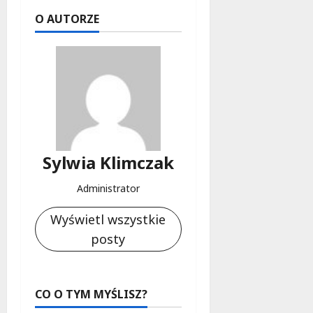
f
O AUTORZE
e
r
u
j
e
d
a
r
m
Sylwia Klimczak
o
w
Administrator
e
b
Wyświetl wszystkie
a
posty
d
a
n
i
CO O TYM MYŚLISZ?
a