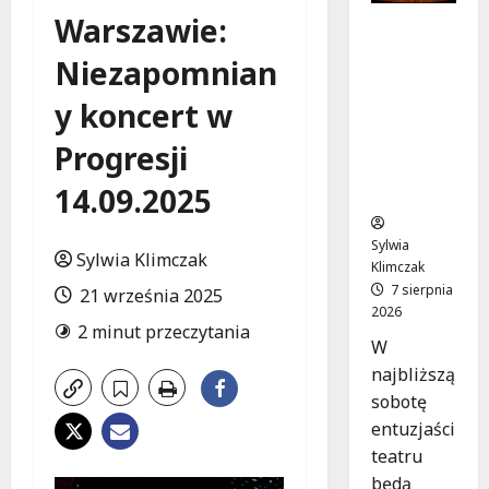
Warszawie:
Magiczne
chwile z
Niezapomnian
teatrem:
przygoda
y koncert w
gęsi i lisa
na plaży
Progresji
w
14.09.2025
Wawrze!
Sylwia
Sylwia Klimczak
Klimczak
7 sierpnia
21 września 2025
2026
2 minut przeczytania
W
najbliższą
sobotę
entuzjaści
teatru
będą