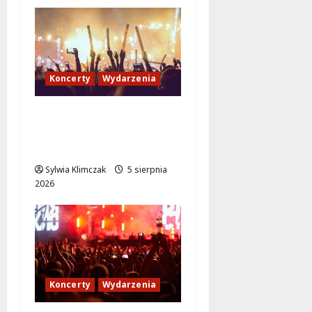
Koncerty
Wydarzenia
Jazzowy wieczór z
Karoliną Błachnią w
Aninie!
Sylwia Klimczak
5 sierpnia
2026
Koncerty
Wydarzenia