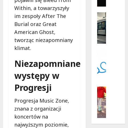
gęsi
r
i
Within, a towarzyszyły
i
lisa
na
l
Historia
im zespoły After The
plaży
l
Transpor
w
Burial oraz Great
Wawrze
Wydarzen
e
American Ghost,
Z
r
a
p
tworząc niezapomniany
b
o
klimat.
y
d
Psycholo
t
Wsparcie
g
Niezapomniane
k
B
w
o
e
i
występy w
w
z
a
y
p
z
Progresji
w
ł
Pieniądz
d
r
a
Rodzina
a
Progresja Music Zone,
świadcze
o
t
m
N
c
n
znana z organizacji
i
o
ł
e
:
koncertów na
w
a
w
P
najwyższym poziomie,
e
w
s
l