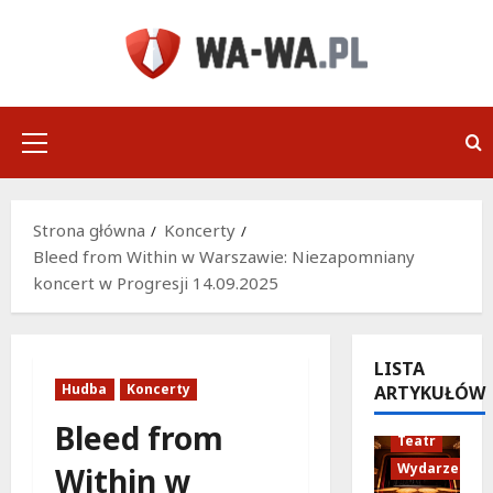
Przejdź
do
treści
Menu
główne
Strona główna
Koncerty
Bleed from Within w Warszawie: Niezapomniany
koncert w Progresji 14.09.2025
LISTA
Hudba
Koncerty
ARTYKUŁÓW
Bleed from
Teatr
Wydarzenia
Within w