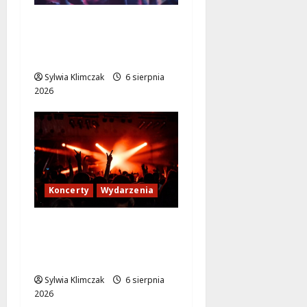
Muzyczne Pożegnanie
Lata: Wilki i Grzegorz
Hyży w Wawrze!
Sylwia Klimczak
6 sierpnia
2026
Koncerty
Wydarzenia
Letni wieczór z Sonbird
w Wawerskim Centrum
Kultury!
Sylwia Klimczak
6 sierpnia
2026