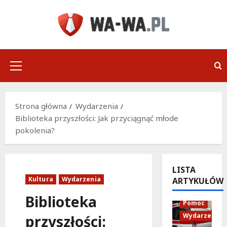
Przejdź
do
treści
Menu
główne
Strona główna
Wydarzenia
Biblioteka przyszłości: Jak przyciągnąć młode
pokolenia?
LISTA
Kultura
Wydarzenia
ARTYKUŁÓW
Policja
Biblioteka
Pomoc
Wydarzenia
przyszłości: