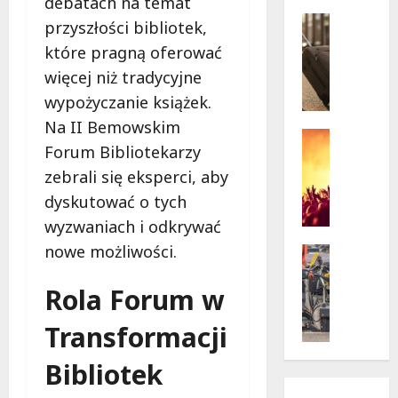
debatach na temat
w
krytycz
p
Seniorzy
przyszłości bibliotek,
sytuacji
o
Wycieczk
które pragną oferować
B
d
więcej niż tradycyjne
i
g
a
w
wypożyczanie książek.
ł
i
Na II Bemowskim
o
a
Koncert
Forum Bibliotekarzy
ł
Wydarzen
z
M
ę
zebrali się eksperci, aby
d
u
k
a
dyskutować o tych
z
a
m
wyzwaniach i odkrywać
y
z
i
nowe możliwości.
c
a
Drogi
:
z
Remonty
p
„
Wydarzen
n
Rola Forum w
r
W
U
y
a
i
r
Transformacji
S
s
e
s
t
z
l
y
Bibliotek
a
a
k
n
n
s
i