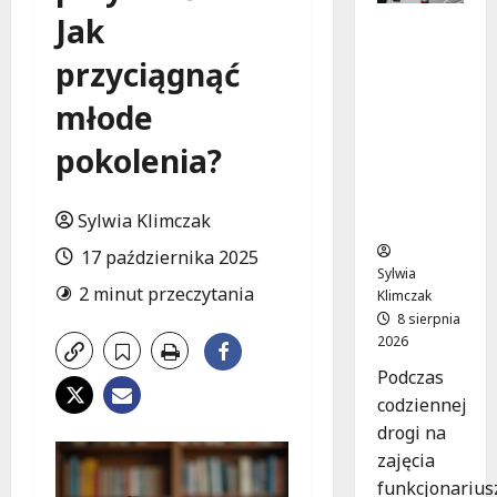
Jak
Szkolenie
w akcji:
przyciągnąć
Jak
policjanci
młode
uratowal
i życie w
pokolenia?
krytyczn
ej
Sylwia Klimczak
sytuacji
17 października 2025
Sylwia
2 minut przeczytania
Klimczak
8 sierpnia
2026
Podczas
codziennej
drogi na
zajęcia
funkcjonarius