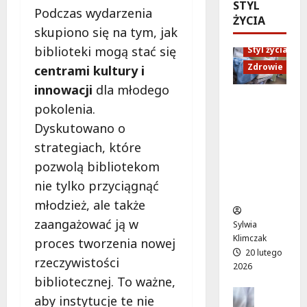
ó
STYL
d
e
M
Podczas wydarzenia
w
ŻYCIA
U
n
a
skupiono się na tym, jak
o
p
i
r
d
biblioteki mogą stać się
Styl życia
:
o
t
ż
W
r
Zdrowie
centrami kultury i
y
y
i
ó
”
innowacji
dla młodego
w
e
w
n
Ruch,
pokolenia.
a
c
n
a
dieta i
!
Dyskutowano o
z
a
l
nawodni
A
ó
d
e
strategiach, które
enie:
l
r
a
ż
Sekrety
pozwolą bibliotekom
e
p
r
a
zdroweg
j
nie tylko przyciągnąć
e
m
k
o życia
a
ł
młodzież, ale także
o
a
K
e
w
c
zaangażować ją w
Sylwia
E
n
e
h
Klimczak
proces tworzenia nowej
N
ś
p
w
20 lutego
z
rzeczywistości
m
o
W
2026
n
i
d
bibliotecznej. To ważne,
i
ó
e
Edukacja
r
l
aby instytucje te nie
w
Styl życi