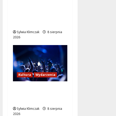
Szkolenie w akcji: Jak
policjanci uratowali
życie w krytycznej
sytuacji
Sylwia Klimczak
8 sierpnia
2026
Kultura
Wydarzenia
Kino pod gwiazdami:
„Wielki Marty” na
leżakach w Wilanowie
Sylwia Klimczak
8 sierpnia
2026