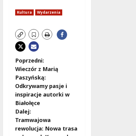
Kultura
Wydarzenia
Z
Poprzedni:
Wieczór z Marią
o
Paszyńską:
b
Odkrywamy pasje i
inspiracje autorki w
a
Białołęce
c
Dalej:
Tramwajowa
z
rewolucja: Nowa trasa