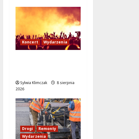
Koncert
Wydarzenia
Muzyczny Stand Up:
Wieczór pełen śmiechu
i dźwięków w Białołęce
Sylwia Klimczak
8 sierpnia
2026
Drogi
Remonty
Wydarzenia