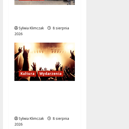
Ursynów odżywa! Aleja
KEN znów przejezdna!
Sylwia Klimczak
8 sierpnia
2026
Kultura
Wydarzenia
Letni wieczór z włoską
komedią „Follemente”:
miłość i śmiech na
ekranie!
Sylwia Klimczak
8 sierpnia
2026