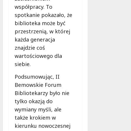
e
współpracy. To
r
spotkanie pokazało, że
u
biblioteka może być
j
e
przestrzenią, w której
d
każda generacja
a
znajdzie coś
r
wartościowego dla
m
o
siebie.
w
e
Podsumowując, II
b
Bemowskie Forum
a
Bibliotekarzy było nie
d
a
tylko okazją do
n
wymiany myśli, ale
i
także krokiem w
a
kierunku nowoczesnej
d