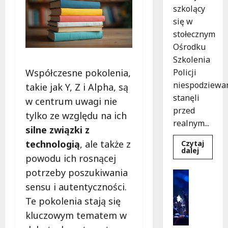
szkolący
się w
stołecznym
Ośrodku
Szkolenia
Współczesne pokolenia,
Policji
niespodziewa
takie jak Y, Z i Alpha, są
stanęli
w centrum uwagi nie
przed
tylko ze względu na ich
realnym...
silne związki z
technologią
, ale także z
Czytaj
Dowied
dalej
powodu ich rosnącej
się
więcej
potrzeby poszukiwania
o
Kultura
Szkolen
Wydarzen
sensu i autentyczności.
w
akcji:
K
Te pokolenia stają się
Jak
i
policjan
kluczowym tematem w
uratowa
n
życie
o