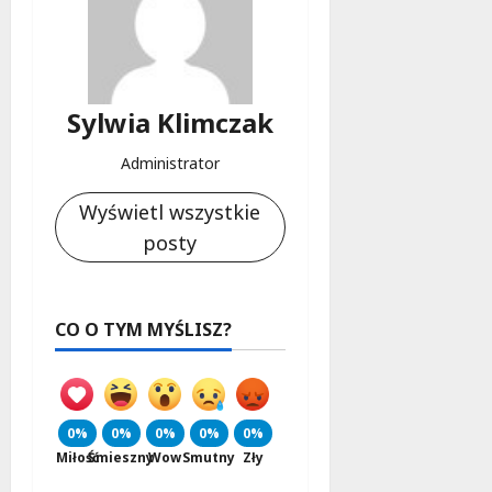
Sylwia Klimczak
Administrator
Wyświetl wszystkie
posty
CO O TYM MYŚLISZ?
0%
0%
0%
0%
0%
Miłość
Śmieszny
Wow
Smutny
Zły