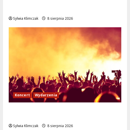
Białołęka zaprasza seniorów na darmowe
podróże do Zamościa i Krakowa!
Sylwia Klimczak
8 sierpnia 2026
Koncert
Wydarzenia
Muzyczny Stand Up: Wieczór pełen śmiechu
i dźwięków w Białołęce
Sylwia Klimczak
8 sierpnia 2026