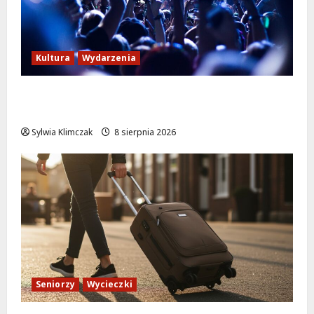
Kultura
Wydarzenia
Kino pod gwiazdami: „Wielki Marty” na
leżakach w Wilanowie
Sylwia Klimczak
8 sierpnia 2026
Seniorzy
Wycieczki