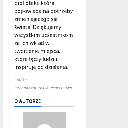
l
biblioteki, która
a
odpowiada na potrzeby
k
zmieniającego się
o
świata. Dziękujemy
b
i
wszystkim uczestnikom
e
za ich wkład w
t
tworzenie miejsca,
5
0
które łączy ludzi i
+
inspiruje do działania.
4
Źródło:
sierpnia
facebook.com/BibliotekaBemowo
2026
O AUTORZE