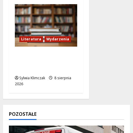
Literatura
Wydarzenia
Literackie Skarby w
Czytelni Naukowej:
Odkryj Nowe Hity!
Sylwia Klimczak
8 sierpnia
2026
POZOSTAŁE