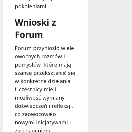
ł
pokoleniami.
e
u
:
g
Wnioski z
M
o
a
w
Forum
m
i
m
e
o
c
Forum przyniosło wiele
b
z
owocnych rozmów i
u
n
pomysłów, które mają
s
o
w
szansę przekształcić się
ś
U
c
w konkretne działania.
r
i
Uczestnicy mieli
s
!
możliwość wymiany
u
s
doświadczeń i refleksji,
30
i
październi
co zaowocowało
e
2025
nowymi inicjatywami i
o
f
zacieśnieniem