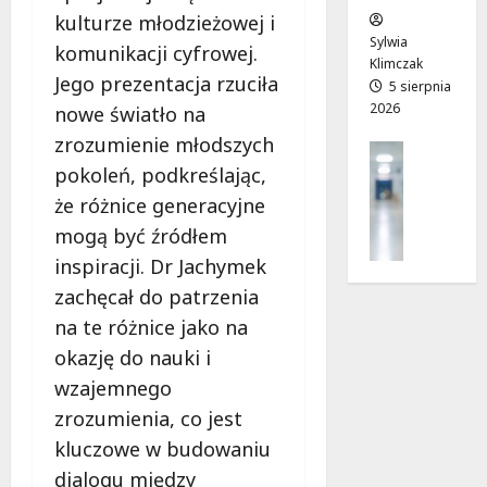
w
e
!
kulturze młodzieżowej i
o
Sylwia
komunikacji cyfrowej.
j
Klimczak
8
8
Jego prezentacja rzuciła
a
5 sierpnia
sierpnia
sierpnia
2026
d
nowe światło na
2026
2026
r
zrozumienie młodszych
Profilak
o
Zdrowie
pokoleń, podkreślając,
g
Z
że różnice generacyjne
a
a
d
mogą być źródłem
d
o
inspiracji. Dr Jachymek
b
z
zachęcał do patrzenia
a
d
j
na te różnice jako na
r
o
o
okazję do nauki i
z
w
wzajemnego
d
i
r
zrozumienia, co jest
a
o
i
kluczowe w budowaniu
w
d
dialogu między
i