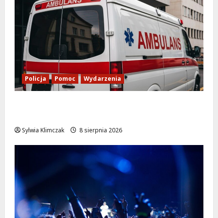
Policja
Pomoc
Wydarzenia
Szkolenie w akcji: Jak policjanci uratowali
życie w krytycznej sytuacji
Sylwia Klimczak
8 sierpnia 2026