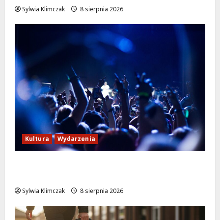
Sylwia Klimczak
8 sierpnia 2026
Kultura
Wydarzenia
Kino pod gwiazdami: „Wielki Marty” na
leżakach w Wilanowie
Sylwia Klimczak
8 sierpnia 2026