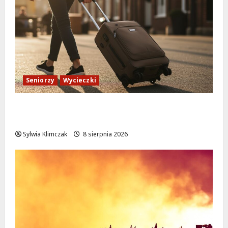
Seniorzy
Wycieczki
Białołęka zaprasza seniorów na darmowe
podróże do Zamościa i Krakowa!
Sylwia Klimczak
8 sierpnia 2026