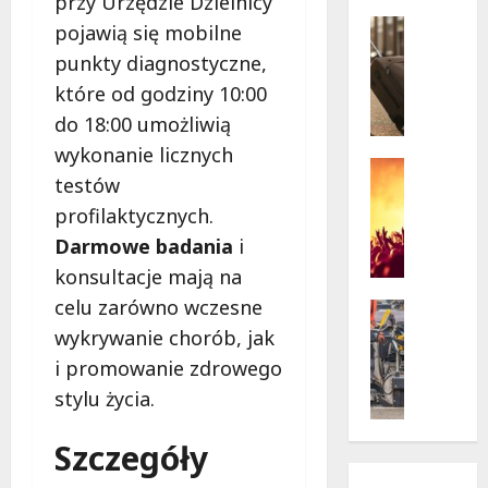
przy Urzędzie Dzielnicy
w
krytycz
p
Seniorzy
pojawią się mobilne
sytuacji
o
Wycieczk
punkty diagnostyczne,
B
d
które od godziny 10:00
i
g
a
w
do 18:00 umożliwią
ł
i
wykonanie licznych
o
a
Koncert
testów
ł
Wydarzen
z
M
ę
profilaktycznych.
d
u
k
a
Darmowe badania
i
z
a
m
konsultacje mają na
y
z
i
celu zarówno wczesne
c
a
Drogi
:
z
Remonty
p
„
wykrywanie chorób, jak
Wydarzen
n
r
W
i promowanie zdrowego
U
y
a
i
r
stylu życia.
S
s
e
s
t
z
l
y
Szczegóły
a
a
k
n
n
s
i