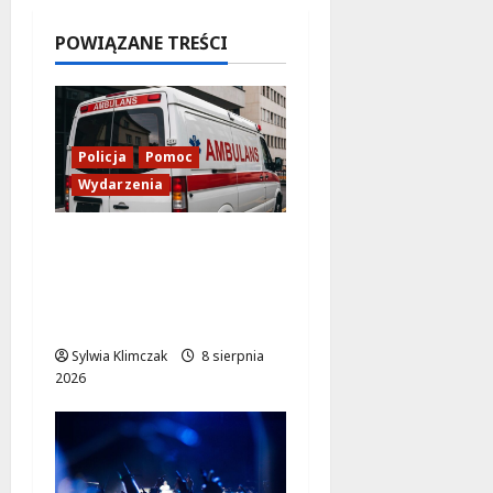
w
Białołęce
POWIĄZANE TREŚCI
8 sierpnia
2026
Policja
Pomoc
Wydarzenia
Szkolenie w akcji: Jak
policjanci uratowali
życie w krytycznej
sytuacji
Sylwia Klimczak
8 sierpnia
2026