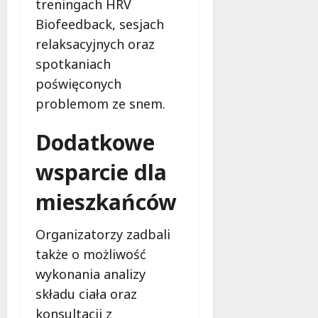
treningach HRV
ł
e
u
Biofeedback, sesjach
:
g
relaksacyjnych oraz
M
o
a
spotkaniach
w
m
i
poświęconych
m
e
problemom ze snem.
o
c
b
z
Dodatkowe
u
n
s
o
wsparcie dla
w
ś
U
c
mieszkańców
r
i
s
!
Organizatorzy zadbali
u
s
także o możliwość
30
i
październi
wykonania analizy
e
2025
składu ciała oraz
o
f
konsultacji z