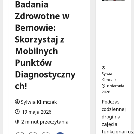
Badania
Szkolenie
Zdrowotne w
w akcji:
Jak
Bemowie:
policjanci
uratowal
Skorzystaj z
i życie w
krytyczn
Mobilnych
ej
sytuacji
Punktów
Diagnostyczny
Sylwia
Klimczak
ch!
8 sierpnia
2026
Podczas
Sylwia Klimczak
codziennej
19 maja 2026
drogi na
2 minut przeczytania
zajęcia
funkcjonarius