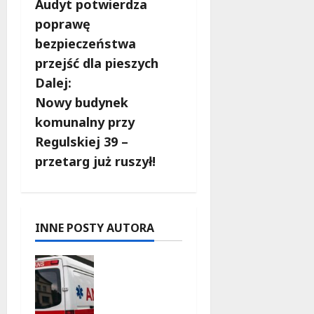
Audyt potwierdza
b
poprawę
bezpieczeństwa
a
przejść dla pieszych
c
Dalej:
Nowy budynek
z
komunalny przy
w
Regulskiej 39 –
przetarg już ruszył!
p
i
s
INNE POSTY AUTORA
y
Szkolenie
w akcji:
Jak
policjanci