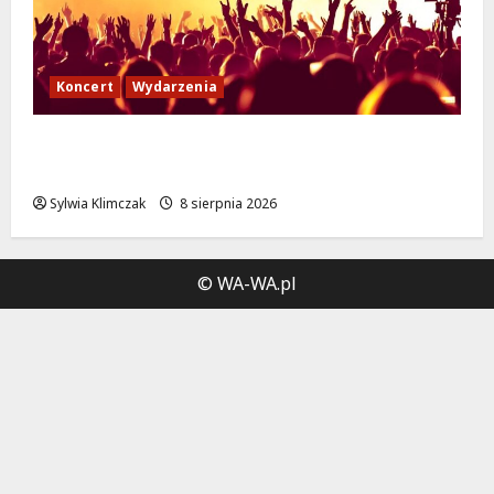
Koncert
Wydarzenia
Muzyczny Stand Up: Wieczór pełen śmiechu
i dźwięków w Białołęce
Sylwia Klimczak
8 sierpnia 2026
© WA-WA.pl