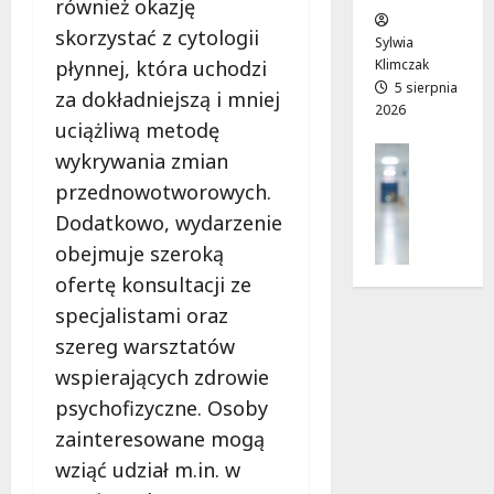
również okazję
w
e
!
skorzystać z cytologii
o
Sylwia
j
Klimczak
płynnej, która uchodzi
8
8
a
5 sierpnia
sierpnia
sierpnia
za dokładniejszą i mniej
2026
d
2026
2026
uciążliwą metodę
r
Profilak
wykrywania zmian
o
Zdrowie
g
przednowotworowych.
Z
a
Dodatkowo, wydarzenie
a
d
d
obejmuje szeroką
o
b
z
ofertę konsultacji ze
a
d
specjalistami oraz
j
r
szereg warsztatów
o
o
z
wspierających zdrowie
w
d
i
psychofizyczne. Osoby
r
a
zainteresowane mogą
o
i
wziąć udział m.in. w
w
d
i