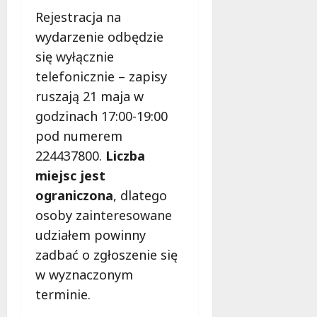
l
Rejestracja na
a
k
wydarzenie odbędzie
o
się wyłącznie
b
telefonicznie – zapisy
i
ruszają 21 maja w
e
t
godzinach 17:00-19:00
5
pod numerem
0
224437800.
Liczba
+
miejsc jest
4
ograniczona
, dlatego
sierpnia
osoby zainteresowane
2026
udziałem powinny
zadbać o zgłoszenie się
w wyznaczonym
terminie.