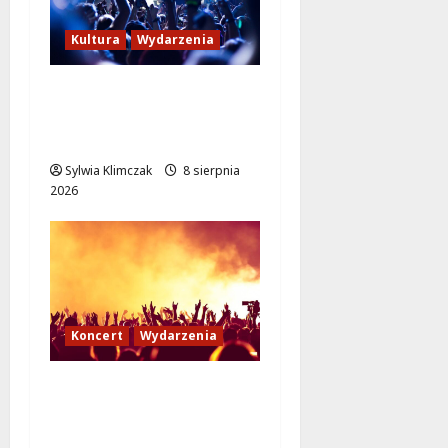
Kultura
Wydarzenia
Kino pod gwiazdami:
„Wielki Marty” na
leżakach w Wilanowie
Sylwia Klimczak
8 sierpnia
2026
Koncert
Wydarzenia
Muzyczny Stand Up:
Wieczór pełen śmiechu
i dźwięków w Białołęce