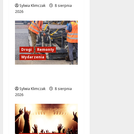
Sylwia Klimczak
8 sierpnia
2026
Drogi
Remonty
Wydarzenia
Ursynów odżywa! Aleja
KEN znów przejezdna!
Sylwia Klimczak
8 sierpnia
2026