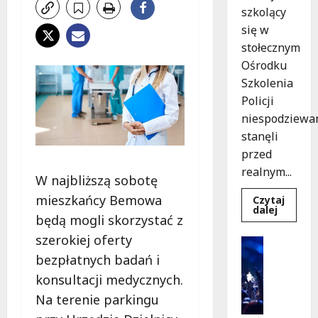
szkolący
się w
stołecznym
Ośrodku
Szkolenia
Policji
niespodziewa
stanęli
przed
realnym...
W najbliższą sobotę
mieszkańcy Bemowa
Czytaj
Dowied
dalej
będą mogli skorzystać z
się
więcej
szerokiej oferty
o
Kultura
Szkolen
Wydarzen
bezpłatnych badań i
w
akcji:
K
konsultacji medycznych.
Jak
i
policjan
Na terenie parkingu
uratowa
n
życie
o