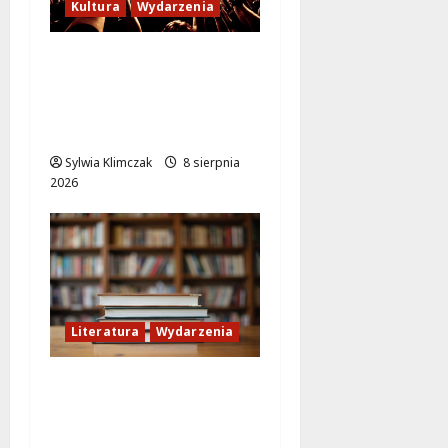
Kultura
Wydarzenia
Letni wieczór z włoską
komedią „Follemente”:
miłość i śmiech na
ekranie!
Sylwia Klimczak
8 sierpnia
2026
Literatura
Wydarzenia
Literackie Skarby w
Czytelni Naukowej:
Odkryj Nowe Hity!