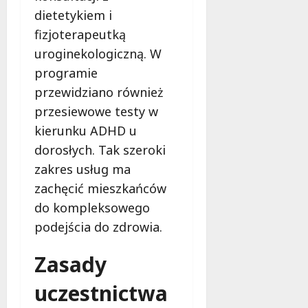
e
dietetykiem i
r
fizjoterapeutką
u
uroginekologiczną. W
j
e
programie
d
przewidziano również
a
przesiewowe testy w
r
kierunku ADHD u
m
o
dorosłych. Tak szeroki
w
zakres usług ma
e
zachęcić mieszkańców
b
a
do kompleksowego
d
podejścia do zdrowia.
a
n
Zasady
i
a
uczestnictwa
d