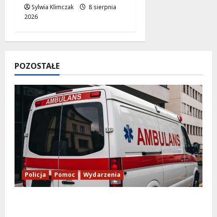
Sylwia Klimczak
8 sierpnia
2026
POZOSTAŁE
Policja
Pomoc
Wydarzenia
Szkolenie w akcji: Jak policjanci uratowali
życie w krytycznej sytuacji