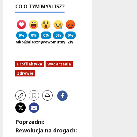
CO O TYM MYŚLISZ?
0%
0%
0%
0%
0%
Miłość
Śmieszny
Wow
Smutny
Zły
Profilaktyka
Wydarzenia
Zdrowie
Z
Poprzedni:
Rewolucja na drogach:
o