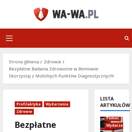
Przejdź
do
treści
Menu
główne
Strona główna
Zdrowie
Bezpłatne Badania Zdrowotne w Bemowie:
Skorzystaj z Mobilnych Punktów Diagnostycznych!
LISTA
Profilaktyka
Wydarzenia
ARTYKUŁÓW
Policja
Zdrowie
Pomoc
Bezpłatne
Wydarzenia