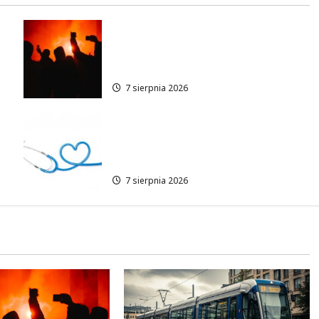
Thriller pod gwiazdami:
w
Plenerowy seans „Wielkiego
marszu” w Wilanowie!
7 sierpnia 2026
Bezpłatne wsparcie
psychologiczne w Wawrze dla
ę!
każdego!
7 sierpnia 2026