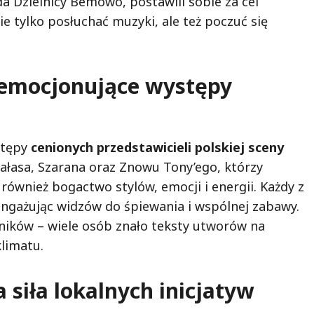
da Dzielnicy Bemowo, postawili sobie za cel
e tylko posłuchać muzyki, ale też poczuć się
 emocjonujące występy
stępy
cenionych przedstawicieli polskiej sceny
iałasa, Szarana oraz Znowu Tony’ego, którzy
e również bogactwo stylów, emocji i energii. Każdy z
angażując widzów do śpiewania i wspólnej zabawy.
ników – wiele osób znało teksty utworów na
limatu.
 siła lokalnych inicjatyw