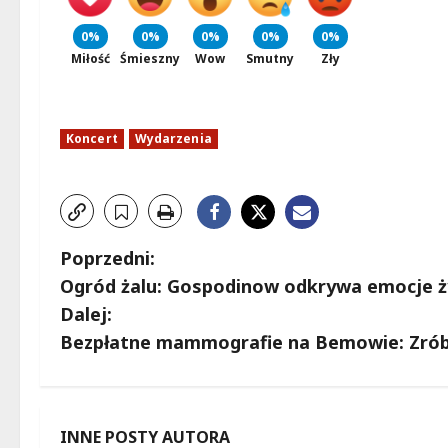
0%
0%
0%
0%
0%
Miłość
Śmieszny
Wow
Smutny
Zły
Koncert
Wydarzenia
Z
Poprzedni:
Ogród żalu: Gospodinow odkrywa emocje życ
o
Dalej:
b
Bezpłatne mammografie na Bemowie: Zrób 
a
c
INNE POSTY AUTORA