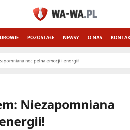
ZDROWIE
POZOSTAŁE
NEWSY
O NAS
KONTA
apomniana noc pełna emocji i energii!
em: Niezapomniana
energii!