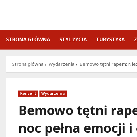
Przejdź
do
treści
STRONA GŁÓWNA
STYL ŻYCIA
TURYSTYKA
Strona główna
Wydarzenia
Bemowo tętni rapem: Niez
Koncert
Wydarzenia
Bemowo tętni rap
noc pełna emocji i 