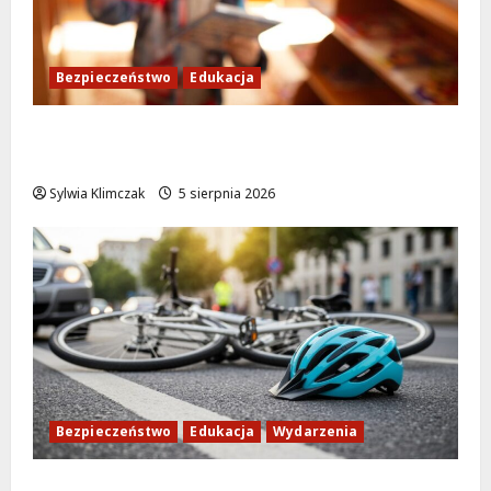
Bezpieczeństwo
Edukacja
Bezpieczeństwo przez zabawę: Wakacyjne
lekcje dla najmłodszych
Sylwia Klimczak
5 sierpnia 2026
Bezpieczeństwo
Edukacja
Wydarzenia
Zdobądź kartę rowerową przed szkolnym