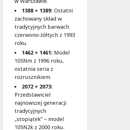
w Warszawie.
e
d
1388 + 1389:
Ostatni
a
zachowany skład w
r
tradycyjnych barwach
m
o
czerwono-żółtych z 1993
w
roku.
e
1462 + 1461:
Model
b
a
105Nm z 1996 roku,
d
ostatnia seria z
a
rozrusznikiem.
n
i
2072 + 2073:
a
Przedstawiciel
d
najnowszej generacji
l
a
tradycyjnych
k
„stopiątek” – model
o
105N2k z 2000 roku.
b