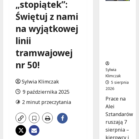
„stopiątek”:
Aleja
Świętuj z nami
Sztandar
ów w
na wyjątkowej
budowie:
Zmiany w
linii
ruchu od
7
tramwajowej
sierpnia!
nr 50!
Sylwia
Klimczak
Sylwia Klimczak
5 sierpnia
2026
9 października 2025
Prace na
2 minut przeczytania
Alei
Sztandarów
ruszają 7
sierpnia –
kierowcy i