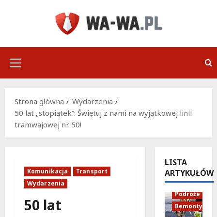
Przejdź
do
treści
Menu
główne
Strona główna
Wydarzenia
50 lat „stopiątek”: Świętuj z nami na wyjątkowej linii
tramwajowej nr 50!
LISTA
Komunikacja
Transport
ARTYKUŁÓW
Infrastruktu
Wydarzenia
Podróże
50 lat
Remonty