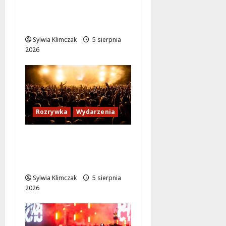
Jazzowy wieczór z
Karoliną Błachnią w
Aninie!
Sylwia Klimczak
5 sierpnia
2026
Rozrywka
Wydarzenia
Warszawskie
potańcówki: Tańcz w
sercu lata!
Sylwia Klimczak
5 sierpnia
2026