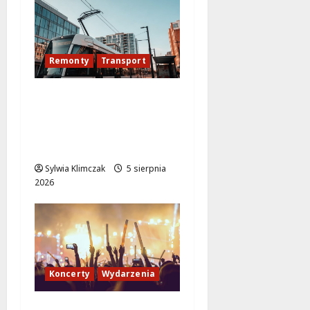
Remonty
Transport
Modernizacja
torowiska na
Puławskiej: Co zmienia
się od 15 sierpnia?
Sylwia Klimczak
5 sierpnia
2026
Koncerty
Wydarzenia