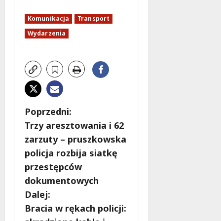
Komunikacja
Transport
Wydarzenia
Z
Poprzedni:
Trzy aresztowania i 62
o
zarzuty – pruszkowska
b
policja rozbija siatkę
przestępców
a
dokumentowych
c
Dalej:
Bracia w rękach policji:
z