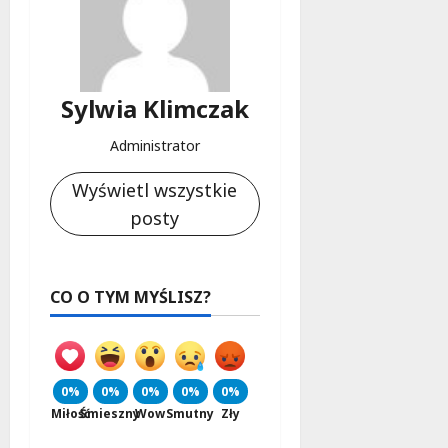
Sylwia Klimczak
Administrator
Wyświetl wszystkie
posty
CO O TYM MYŚLISZ?
0%
0%
0%
0%
0%
Miłość
Śmieszny
Wow
Smutny
Zły