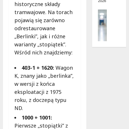
2026
i
d
historyczne składy
e
r
tramwajowe. Na torach
Profilak
r
o
Zdrowie
pojawią się zarówno
p
g
Z
n
a
odrestaurowane
a
i
d
„Berlinki”, jak i różne
d
a
o
warianty „stopiątek”.
b
?
z
a
Wśród nich znajdziemy:
d
j
r
5
o
o
sierpnia
403-1 + 1620:
Wagon
z
w
2026
K, znany jako „berlinka”,
d
i
r
w wersji z końca
a
o
i
eksploatacji z 1975
w
d
roku, z doczepą typu
i
ł
e
ND.
u
:
g
1000 + 1001:
M
o
Pierwsze „stopiątki” z
a
w