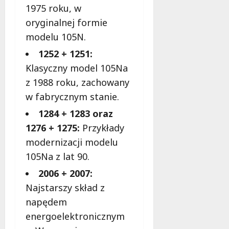
m
1975 roku, w
i
m
e
oryginalnej formie
o
c
modelu 105N.
b
z
u
1252 + 1251:
n
s
o
Klasyczny model 105Na
w
ś
z 1988 roku, zachowany
U
c
w fabrycznym stanie.
r
i
s
!
1284 + 1283 oraz
u
1276 + 1275:
Przykłady
s
30
modernizacji modelu
i
październi
e
105Na z lat 90.
2025
o
2006 + 2007:
f
e
Najstarszy skład z
r
napędem
u
energoelektronicznym
j