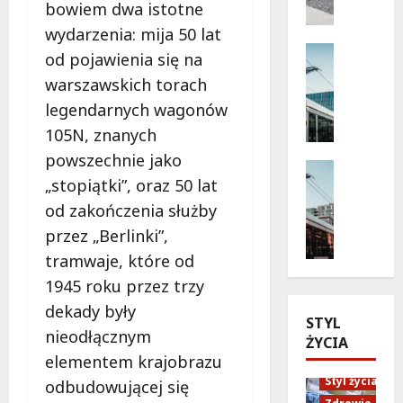
d
bowiem dwa istotne
e
o
ń
wydarzenia: mija 50 lat
b
s
Komunik
od pojawienia się na
ą
Wydarzen
t
warszawskich torach
d
T
w
ź
r
legendarnych wagonów
o
k
a
p
105N, znanych
a
m
r
powszechnie jako
r
w
Remonty
z
„stopiątki”, oraz 50 lat
t
a
Transpor
e
M
ę
j
od zakończenia służby
z
o
r
e
z
przez „Berlinki”,
d
o
z
a
tramwaje, które od
e
w
m
b
r
e
1945 roku przez trzy
i
a
n
r
e
w
dekady były
STYL
i
o
n
ę
nieodłącznym
ŻYCIA
z
w
i
:
elementem krajobrazu
a
ą
a
W
c
p
Styl życia
j
odbudowującej się
a
j
r