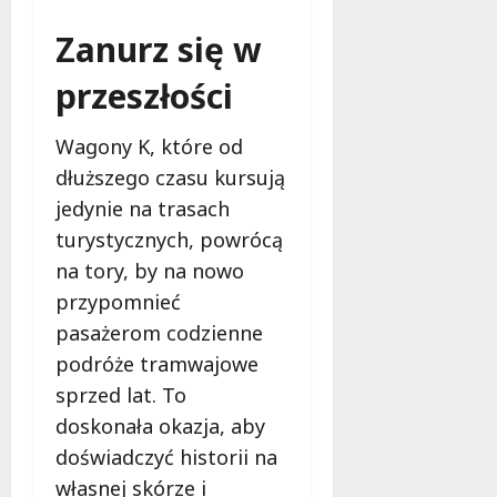
i
Zanurz się w
e
t
przeszłości
5
0
+
Wagony K, które od
dłuższego czasu kursują
4
jedynie na trasach
sierpnia
turystycznych, powrócą
2026
na tory, by na nowo
przypomnieć
pasażerom codzienne
podróże tramwajowe
sprzed lat. To
doskonała okazja, aby
doświadczyć historii na
własnej skórze i