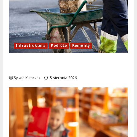
Infrastruktura
Podróże
Remonty
Aleja Sztandarów w budowie: Zmiany w
ruchu od 7 sierpnia!
Sylwia Klimczak
5 sierpnia 2026