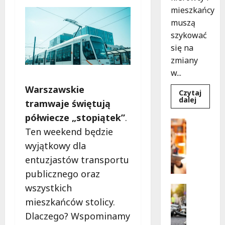
mieszkańcy
muszą
szykować
się na
zmiany
w...
Warszawskie
Czytaj
Dowied
dalej
tramwaje świętują
się
więcej
półwiecze „stopiątek”
.
o
Bezpiecz
Aleja
Ten weekend będzie
Edukacja
Sztand
w
B
wyjątkowy dla
budowie
e
Zmiany
entuzjastów transportu
w
z
ruchu
publicznego oraz
p
od
7
wszystkich
i
Bezpiecz
sierpnia
e
Edukacja
mieszkańców stolicy.
Wydarzen
c
Dlaczego? Wspominamy
Z
z