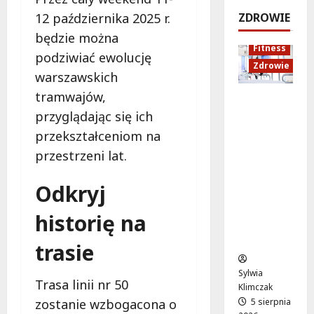
e
k
!
o
12 października 2025 r.
ZDROWIE
j
a
d
5
będzie można
:
c
sierpnia
s
5
Fitness
C
j
podziwiać ewolucję
2026
sierpnia
z
Zdrowie
o
a
2026
y
warszawskich
z
z
c
tramwajów,
Rozciąga
m
d
h
przyglądając się ich
nie:
i
r
Sekret
e
o
przekształceniom na
5
lepszej
n
w
sierpnia
przestrzeni lat.
regenera
i
o
2026
cji i
a
t
Odkryj
samopoc
s
n
zucia
i
a
historię na
mieszkań
ę
:
ców
o
T
trasie
d
w
1
o
Sylwia
Trasa linii nr 50
5
j
Klimczak
s
a
zostanie wzbogacona o
5 sierpnia