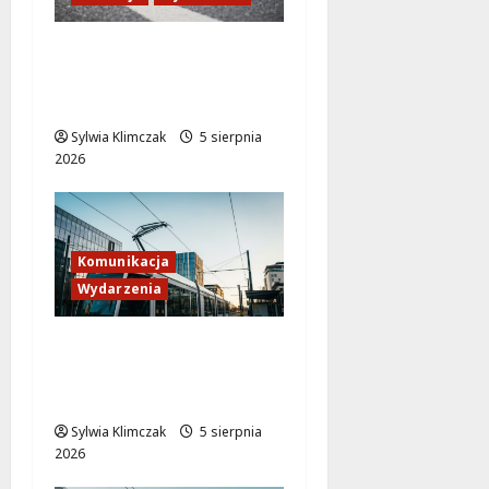
Zdobądź kartę
rowerową przed
szkolnym dzwonkiem!
Sylwia Klimczak
5 sierpnia
2026
Komunikacja
Wydarzenia
Tramwaje zmieniają
kurs: nowa trasa do
AWF!
Sylwia Klimczak
5 sierpnia
2026