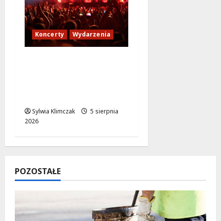
Koncerty
Wydarzenia
Jak dotrzeć na koncert
The Weeknd na PGE
Narodowym? Sprawdź
transport!
Sylwia Klimczak
5 sierpnia
2026
POZOSTAŁE