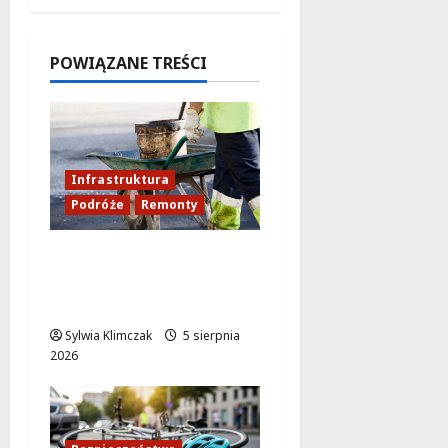
AWF!
5 sierpnia
2026
POWIĄZANE TREŚCI
Infrastruktura
Podróże
Remonty
Aleja Sztandarów w
budowie: Zmiany w
ruchu od 7 sierpnia!
Sylwia Klimczak
5 sierpnia
2026