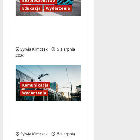
Bezpieczeństwo
Edukacja
Wydarzenia
Zdobądź kartę
rowerową przed
szkolnym dzwonkiem!
Sylwia Klimczak
5 sierpnia
2026
Komunikacja
Wydarzenia
Tramwaje zmieniają
kurs: nowa trasa do
AWF!
Sylwia Klimczak
5 sierpnia