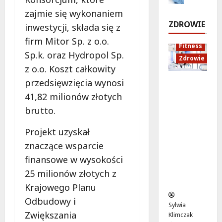
i
u
m
!
ł
zajmie się wykonaniem
e
k
!
o
ZDROWIE
inwestycji, składa się z
j
a
d
5
:
c
firm Mitor Sp. z o.o.
sierpnia
s
5
Fitness
C
j
2026
sierpnia
z
Sp.k. oraz Hydropol Sp.
Zdrowie
o
a
2026
y
z o.o. Koszt całkowity
z
z
c
przedsięwzięcia wynosi
Rozciąga
m
d
h
nie:
i
r
41,82 milionów złotych
Sekret
e
o
brutto.
5
lepszej
n
w
sierpnia
regenera
i
o
2026
Projekt uzyskał
cji i
a
t
znaczące wsparcie
samopoc
s
n
finansowe w wysokości
zucia
i
a
mieszkań
ę
:
25 milionów złotych z
ców
o
T
Krajowego Planu
d
w
Odbudowy i
1
o
Sylwia
5
Zwiększania
j
Klimczak