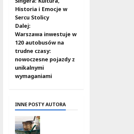
Singera: Kultura,
b
Historia i Emocje w
Sercu Stolicy
a
Dalej:
c
Warszawa inwestuje w
120 autobusów na
z
trudne czasy:
w
nowoczesne pojazdy z
unikalnymi
p
wymaganiami
i
s
INNE POSTY AUTORA
y
Aleja
Sztandaró
w w