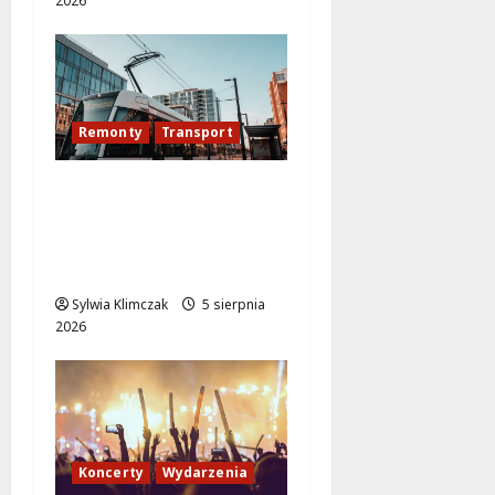
2026
Remonty
Transport
Modernizacja
torowiska na
Puławskiej: Co zmienia
się od 15 sierpnia?
Sylwia Klimczak
5 sierpnia
2026
Koncerty
Wydarzenia