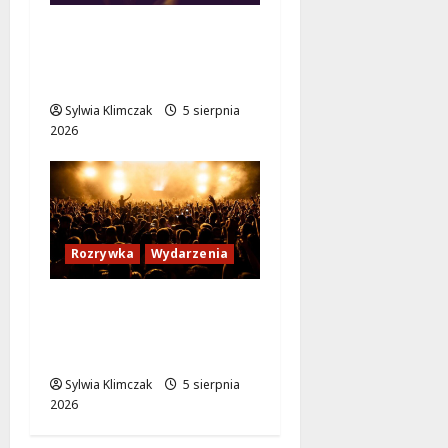
Jazzowy wieczór z
Karoliną Błachnią w
Aninie!
Sylwia Klimczak
5 sierpnia
2026
Rozrywka
Wydarzenia
Warszawskie
potańcówki: Tańcz w
sercu lata!
Sylwia Klimczak
5 sierpnia
2026