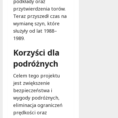
podkłady oraz
b
przytwierdzenia torów.
i
Teraz przyszedł czas na
e
t
wymianę szyn, które
5
służyły od lat 1988–
0
1989.
+
Korzyści dla
4
sierpnia
podróżnych
2026
Celem tego projektu
jest zwiększenie
bezpieczeństwa i
wygody podróżnych,
eliminacja ograniczeń
prędkości oraz