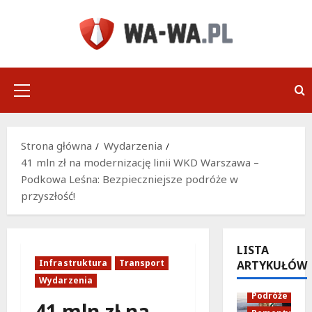
Przejdź
do
treści
Menu
główne
Strona główna
Wydarzenia
41 mln zł na modernizację linii WKD Warszawa –
Podkowa Leśna: Bezpieczniejsze podróże w
przyszłość!
LISTA
Infrastruktura
Transport
ARTYKUŁÓW
Infrastruktu
Wydarzenia
Podróże
41 mln zł na