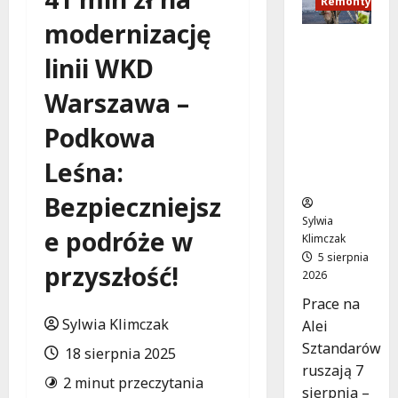
Remonty
modernizację
Aleja
linii WKD
Sztandar
ów w
Warszawa –
budowie:
Zmiany w
Podkowa
ruchu od
7
Leśna:
sierpnia!
Bezpieczniejsz
Sylwia
e podróże w
Klimczak
5 sierpnia
przyszłość!
2026
Prace na
Sylwia Klimczak
Alei
Sztandarów
18 sierpnia 2025
ruszają 7
2 minut przeczytania
sierpnia –