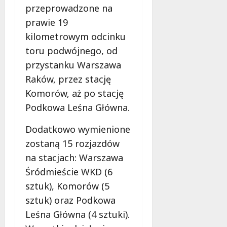
a
przeprowadzone na
w
m
prawie 19
i
m
e
kilometrowym odcinku
o
c
toru podwójnego, od
b
z
u
przystanku Warszawa
n
s
o
Raków, przez stację
w
ś
Komorów, aż po stację
U
c
Podkowa Leśna Główna.
r
i
s
!
Dodatkowo wymienione
u
s
zostaną 15 rozjazdów
30
i
na stacjach: Warszawa
październi
e
2025
Śródmieście WKD (6
o
sztuk), Komorów (5
f
e
sztuk) oraz Podkowa
r
Leśna Główna (4 sztuki).
u