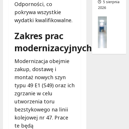
s
a
5 sierpnia
Odporności, co
2026
i
d
pokrywa wszystkie
e
r
Profilak
wydatki kwalifikowalne.
r
o
Zdrowie
p
g
Z
Zakres prac
n
a
a
i
d
d
modernizacyjnych
a
o
b
?
z
a
d
Modernizacja obejmie
j
r
5
zakup, dostawę i
o
o
sierpnia
z
montaż nowych szyn
w
2026
d
i
typu 49 E1 (S49) oraz ich
r
a
zgrzanie w celu
o
i
utworzenia toru
w
d
i
bezstykowego na linii
ł
e
u
kolejowej nr 47. Prace
:
g
te będą
M
o