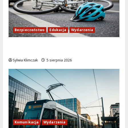
Bezpieczeństwo
Edukacja
Wydarzenia
Zdobądź kartę rowerową przed szkolnym
dzwonkiem!
Sylwia Klimczak
5 sierpnia 2026
Komunikacja
Wydarzenia