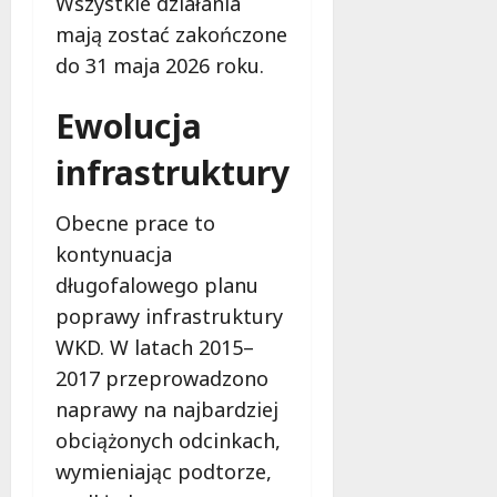
Wszystkie działania
j
e
mają zostać zakończone
d
do 31 maja 2026 roku.
a
r
Ewolucja
m
o
infrastruktury
w
e
Obecne prace to
b
a
kontynuacja
d
długofalowego planu
a
poprawy infrastruktury
n
WKD. W latach 2015–
i
a
2017 przeprowadzono
d
naprawy na najbardziej
l
obciążonych odcinkach,
a
wymieniając podtorze,
k
o