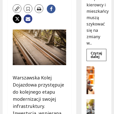
kierowcy i
mieszkańcy
muszą
szykować
się na
zmiany
w...
Czytaj
Dowied
dalej
się
więcej
o
Bezpiecz
Aleja
Edukacja
Sztand
Warszawska Kolej
w
B
budowie
e
Dojazdowa przystępuje
Zmiany
w
z
do kolejnego etapu
ruchu
p
od
modernizacji swojej
7
i
Bezpiecz
sierpnia
infrastruktury.
e
Edukacja
Wydarzen
c
Inwestycja, wspierana