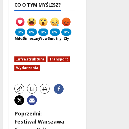
CO O TYM MYŚLISZ?
0%
0%
0%
0%
0%
Miłość
Śmieszny
Wow
Smutny
Zły
Infrastruktura
Transport
Wydarzenia
Z
Poprzedni:
Festiwal Warszawa
o