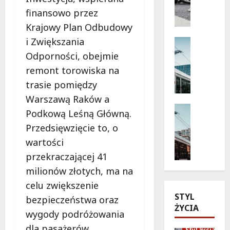
Z
z
finansowo przez
d
e
Krajowy Plan Odbudowy
o
ń
b
i Zwiększania
s
Komunik
ą
Wydarzen
t
Odporności, obejmie
d
T
w
remont torowiska na
ź
r
o
k
trasie pomiędzy
a
p
a
m
r
Warszawą Raków a
r
w
Remonty
z
Podkową Leśną Główną.
t
a
Transpor
e
Przedsięwzięcie to, o
M
ę
j
z
o
r
e
wartości
z
d
o
z
a
przekraczającej 41
e
w
m
b
milionów złotych, ma na
r
e
i
a
celu zwiększenie
n
r
e
w
STYL
i
o
n
bezpieczeństwa oraz
ę
ŻYCIA
z
w
i
:
wygody podróżowania
a
ą
a
W
dla pasażerów.
Styl życia