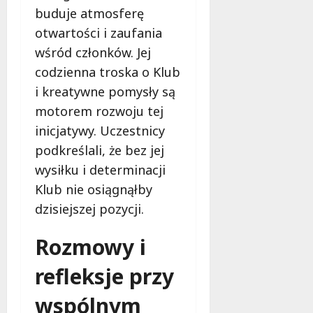
ł
buduje atmosferę
e
u
:
otwartości i zaufania
g
M
o
wśród członków. Jej
a
w
codzienna troska o Klub
m
i
i kreatywne pomysły są
m
e
o
motorem rozwoju tej
c
b
z
inicjatywy. Uczestnicy
u
n
podkreślali, że bez jej
s
o
w
wysiłku i determinacji
ś
U
Klub nie osiągnąłby
c
r
i
dzisiejszej pozycji.
s
!
u
Rozmowy i
s
30
i
październi
refleksje przy
e
2025
o
wspólnym
f