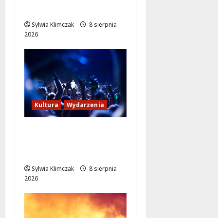
sytuacji
Sylwia Klimczak
8 sierpnia
2026
Kultura
Wydarzenia
Kino pod gwiazdami:
„Wielki Marty” na
leżakach w Wilanowie
Sylwia Klimczak
8 sierpnia
2026