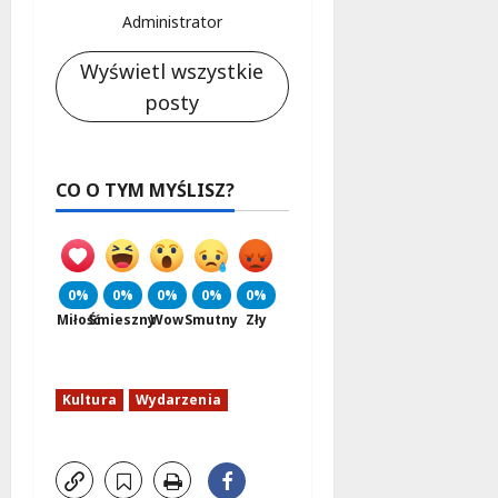
Administrator
Wyświetl wszystkie
posty
CO O TYM MYŚLISZ?
0%
0%
0%
0%
0%
Miłość
Śmieszny
Wow
Smutny
Zły
Kultura
Wydarzenia