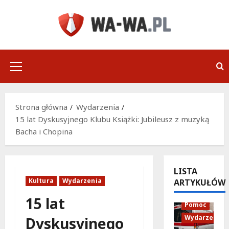
Przejdź
do
treści
Menu
główne
Strona główna
Wydarzenia
15 lat Dyskusyjnego Klubu Książki: Jubileusz z muzyką
Bacha i Chopina
LISTA
Kultura
Wydarzenia
ARTYKUŁÓW
Policja
15 lat
Pomoc
Wydarzenia
Dyskusyjnego