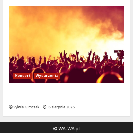
Koncert
Wydarzenia
Muzyczny Stand Up: Wieczór pełen śmiechu
i dźwięków w Białołęce
Sylwia Klimczak
8 sierpnia 2026
© WA-WA.pl