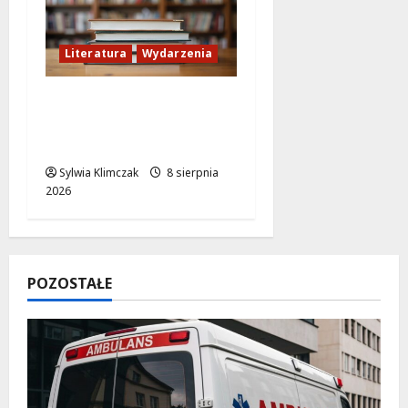
Literatura
Wydarzenia
Literackie Skarby w
Czytelni Naukowej:
Odkryj Nowe Hity!
Sylwia Klimczak
8 sierpnia
2026
POZOSTAŁE