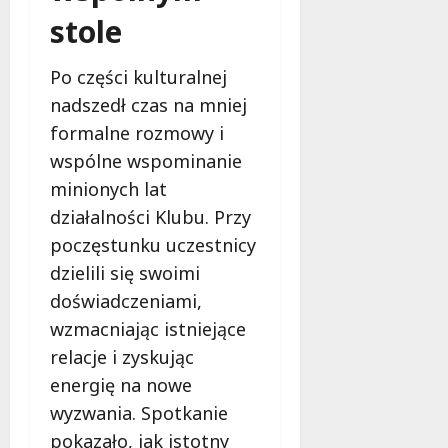
e
stole
r
u
Po części kulturalnej
j
e
nadszedł czas na mniej
d
formalne rozmowy i
a
wspólne wspominanie
r
minionych lat
m
o
działalności Klubu. Przy
w
poczęstunku uczestnicy
e
dzielili się swoimi
b
a
doświadczeniami,
d
wzmacniając istniejące
a
relacje i zyskując
n
energię na nowe
i
a
wyzwania. Spotkanie
d
pokazało, jak istotny