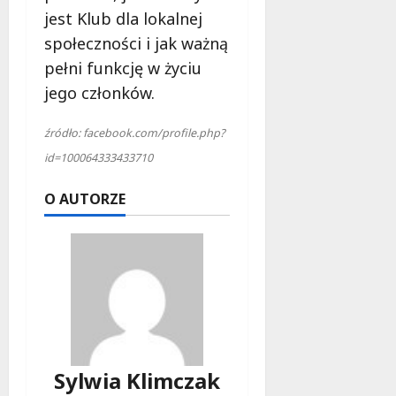
l
jest Klub dla lokalnej
a
społeczności i jak ważną
k
o
pełni funkcję w życiu
b
jego członków.
i
e
źródło: facebook.com/profile.php?
t
id=100064333433710
5
0
O AUTORZE
+
4
sierpnia
2026
Sylwia Klimczak