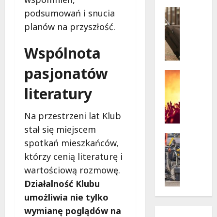
w
krytycz
p
Seniorzy
podsumowań i snucia
sytuacji
o
Wycieczk
planów na przyszłość.
B
d
i
g
Wspólnota
a
w
ł
i
pasjonatów
o
a
Koncert
ł
Wydarzen
z
literatury
M
ę
d
u
k
a
z
Na przestrzeni lat Klub
a
m
y
z
i
stał się miejscem
c
a
Drogi
:
spotkań mieszkańców,
z
Remonty
p
„
którzy cenią literaturę i
Wydarzen
n
r
W
U
y
a
wartościową rozmowę.
i
r
S
s
e
Działalność Klubu
s
t
z
l
umożliwia nie tylko
y
a
a
k
n
wymianę poglądów na
n
s
i