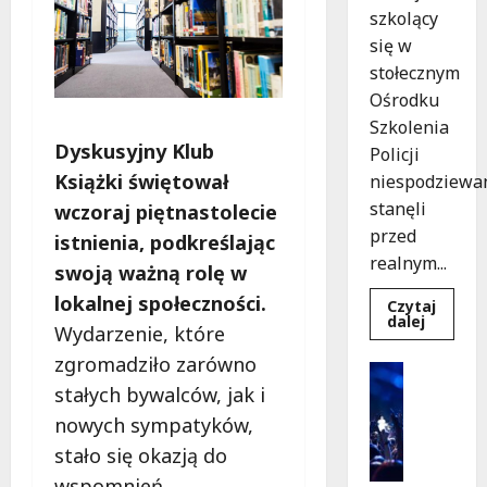
szkolący
się w
stołecznym
Ośrodku
Szkolenia
Dyskusyjny Klub
Policji
Książki świętował
niespodziewa
stanęli
wczoraj piętnastolecie
przed
istnienia, podkreślając
realnym...
swoją ważną rolę w
lokalnej społeczności.
Czytaj
Dowied
dalej
Wydarzenie, które
się
więcej
zgromadziło zarówno
o
Kultura
Szkolen
Wydarzen
stałych bywalców, jak i
w
akcji:
K
nowych sympatyków,
Jak
i
policjan
stało się okazją do
uratowa
n
życie
wspomnień,
o