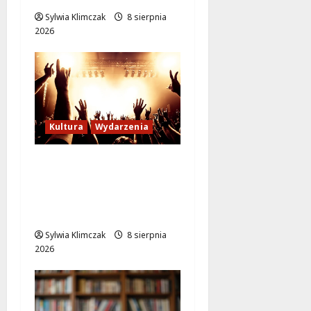
Sylwia Klimczak
8 sierpnia
2026
Kultura
Wydarzenia
Letni wieczór z włoską
komedią „Follemente”:
miłość i śmiech na
ekranie!
Sylwia Klimczak
8 sierpnia
2026