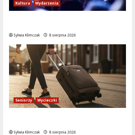
Kultura
Wydarzenia
Kino pod gwiazdami: „Wielki Marty” na
leżakach w Wilanowie
Sylwia Klimczak
8 sierpnia 2026
Seniorzy
Wycieczki
Białołęka zaprasza seniorów na darmowe
podróże do Zamościa i Krakowa!
Sylwia Klimczak
8 sierpnia 2026