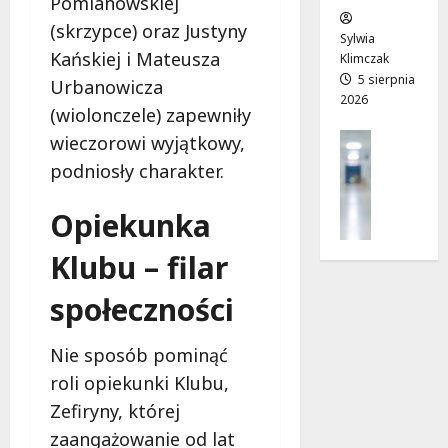
Pomianowskiej
w
e
!
(skrzypce) oraz Justyny
o
Sylwia
Kańskiej i Mateusza
j
Klimczak
8
8
a
5 sierpnia
sierpnia
Urbanowicza
sierpnia
2026
d
2026
2026
(wiolonczele) zapewniły
r
Profilak
wieczorowi wyjątkowy,
o
Zdrowie
g
podniosły charakter.
Z
a
a
d
Opiekunka
d
o
b
z
Klubu – filar
a
d
j
społeczności
r
o
o
z
w
Nie sposób pominąć
d
i
r
roli opiekunki Klubu,
a
o
Zefiryny, której
i
w
d
zaangażowanie od lat
i