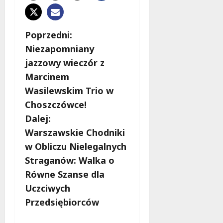
Z
Poprzedni:
Niezapomniany
o
jazzowy wieczór z
b
Marcinem
Wasilewskim Trio w
a
Choszczówce!
c
Dalej:
Warszawskie Chodniki
z
w Obliczu Nielegalnych
w
Straganów: Walka o
Równe Szanse dla
p
Uczciwych
i
Przedsiębiorców