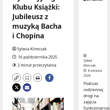
Klubu Książki:
Szkolenie
w akcji:
Jubileusz z
Jak
policjanci
muzyką Bacha
uratowal
i życie w
i Chopina
krytyczn
ej
Sylwia Klimczak
sytuacji
16 października 2025
Sylwia
2 minut przeczytania
Klimczak
8 sierpnia
2026
Podczas
codziennej
drogi na
zajęcia
funkcjonarius