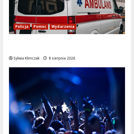
Policja
Pomoc
Wydarzenia
Szkolenie w akcji: Jak policjanci uratowali
życie w krytycznej sytuacji
Sylwia Klimczak
8 sierpnia 2026