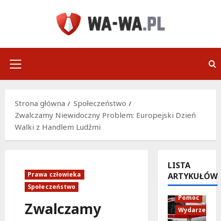
Przejdź
do
treści
Menu
główne
Strona główna
Społeczeństwo
Zwalczamy Niewidoczny Problem: Europejski Dzień
Walki z Handlem Ludźmi
LISTA
Prawa człowieka
ARTYKUŁÓW
Policja
Społeczeństwo
Pomoc
Zwalczamy
Wydarzenia