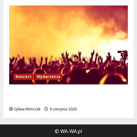
Koncert
Wydarzenia
Muzyczny Stand Up: Wieczór pełen śmiechu
i dźwięków w Białołęce
Sylwia Klimczak
8 sierpnia 2026
© WA-WA.pl