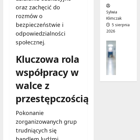
w
e
!
oraz zachęcić do
o
Sylwia
rozmów o
j
Klimczak
8
8
bezpieczeństwie i
a
5 sierpnia
sierpnia
sierpnia
2026
d
2026
odpowiedzialności
2026
r
społecznej.
Profilak
o
Zdrowie
g
Kluczowa rola
Z
a
a
d
współpracy w
d
o
b
z
walce z
a
d
j
r
przestępczością
o
o
z
w
d
Pokonanie
i
r
a
zorganizowanych grup
o
i
trudniących się
w
d
handlem ludźmi
i