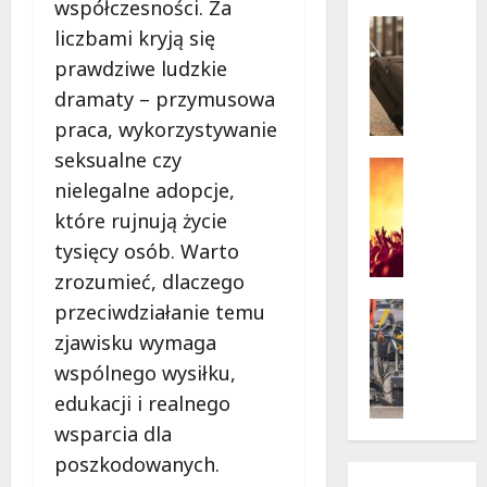
w
współczesności. Za
krytycz
p
Seniorzy
sytuacji
liczbami kryją się
o
Wycieczk
prawdziwe ludzkie
B
d
i
g
dramaty – przymusowa
a
w
praca, wykorzystywanie
ł
i
seksualne czy
o
a
Koncert
ł
Wydarzen
nielegalne adopcje,
z
M
ę
d
które rujnują życie
u
k
a
tysięcy osób. Warto
z
a
m
zrozumieć, dlaczego
y
z
i
c
a
Drogi
:
przeciwdziałanie temu
z
Remonty
p
„
zjawisku wymaga
Wydarzen
n
r
W
wspólnego wysiłku,
U
y
a
i
r
S
edukacji i realnego
s
e
s
t
z
l
wsparcia dla
y
a
a
k
poszkodowanych.
n
n
s
i