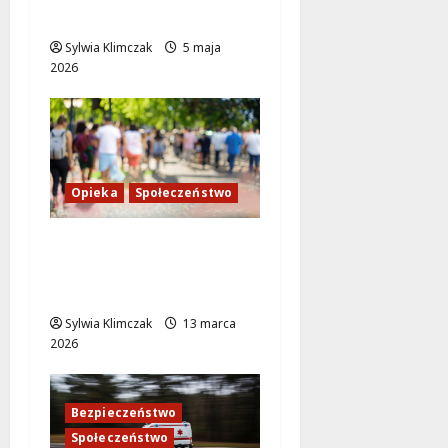
w Warszawie
Sylwia Klimczak
5 maja
2026
Opieka
Społeczeństwo
Piecza zastępcza: Klucz
do lepszego jutra dla
dzieci w potrzebie
Sylwia Klimczak
13 marca
2026
Bezpieczeństwo
Społeczeństwo