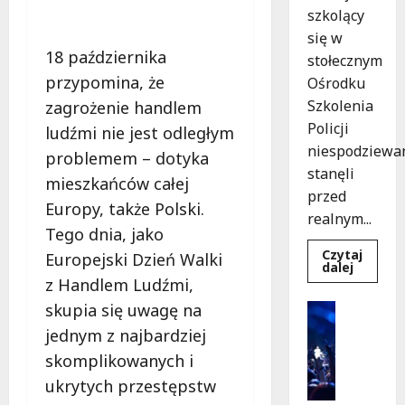
szkolący
się w
18 października
stołecznym
przypomina, że
Ośrodku
Szkolenia
zagrożenie handlem
Policji
ludźmi nie jest odległym
niespodziewa
problemem – dotyka
stanęli
mieszkańców całej
przed
Europy, także Polski.
realnym...
Tego dnia, jako
Czytaj
Europejski Dzień Walki
Dowied
dalej
się
z Handlem Ludźmi,
więcej
o
skupia się uwagę na
Kultura
Szkolen
Wydarzen
w
jednym z najbardziej
akcji:
K
Jak
skomplikowanych i
i
policjan
uratowa
n
ukrytych przestępstw
życie
o