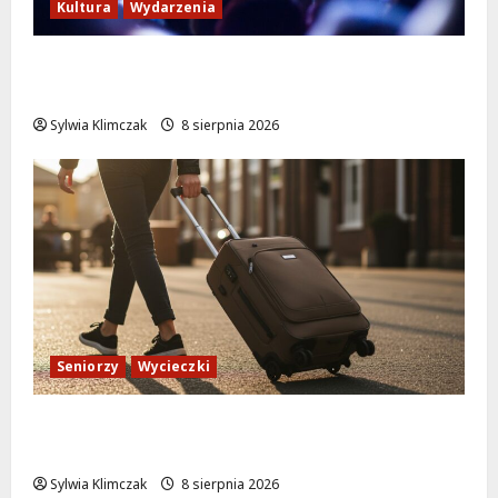
Kultura
Wydarzenia
Kino pod gwiazdami: „Wielki Marty” na
leżakach w Wilanowie
Sylwia Klimczak
8 sierpnia 2026
Seniorzy
Wycieczki
Białołęka zaprasza seniorów na darmowe
podróże do Zamościa i Krakowa!
Sylwia Klimczak
8 sierpnia 2026