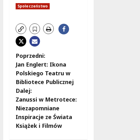
Społeczeństwo
Z
Poprzedni:
Jan Englert: Ikona
o
Polskiego Teatru w
b
Bibliotece Publicznej
Dalej:
a
Zanussi w Metrotece:
c
Niezapomniane
Inspiracje ze Świata
z
Książek i Filmów
w