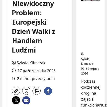
Niewidoczny
Szkolenie
Problem:
w akcji:
Jak
Europejski
policjanci
uratowal
Dzień Walki z
i życie w
krytyczn
Handlem
ej
sytuacji
Ludźmi
Sylwia
Sylwia Klimczak
Klimczak
8 sierpnia
17 października 2025
2026
2 minut przeczytania
Podczas
codziennej
drogi na
zajęcia
funkcjonarius