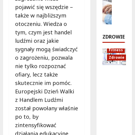
c
ó
a
p
Zdrowie
pojawić się wszędzie –
h
ż
n
r
E
u
e
o
także w najbliższym
z
d
i
d
w
otoczeniu. Wiedza o
e
u
d
o
i
tym, czym jest handel
j
k
ź
Z
e
ZDROWIE
e
a
w
ludźmi oraz jakie
a
z
c
i
m
sygnały mogą świadczyć
8
Fitness
d
j
ę
o
sierpnia
o zagrożeniu, pozwala
Zdrowie
n
a
k
ś
2026
a
nie tylko rozpoznać
z
ó
c
!
Rozciąga
d
w
i
ofiary, lecz także
nie:
r
w
a
skutecznie im pomóc.
Sekret
o
B
8
i
Europejski Dzień Walki
lepszej
sierpnia
w
i
K
2026
regenera
o
z Handlem Ludźmi
a
r
cji i
t
ł
a
został powołany właśnie
samopoc
n
o
k
po to, by
zucia
a
ł
o
zintensyfikować
mieszkań
:
ę
w
ców
T
c
działania edukacyjne
a