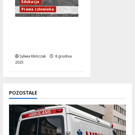
Edukacja
Prawa człowieka
Zadbaj o
bezpieczeństwo na
drodze: Jak odblaski
ratują życie?
Sylwia Klimczak
8 grudnia
2025
POZOSTAŁE