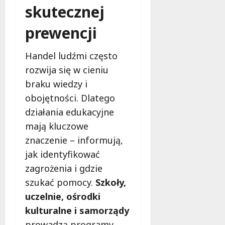
l
skutecznej
a
k
prewencji
o
b
Handel ludźmi często
i
e
rozwija się w cieniu
t
braku wiedzy i
5
obojętności. Dlatego
0
działania edukacyjne
+
mają kluczowe
4
znaczenie – informują,
sierpnia
jak identyfikować
2026
zagrożenia i gdzie
szukać pomocy.
Szkoły,
uczelnie, ośrodki
kulturalne i samorządy
prowadzą programy