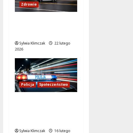
Zdrowie
Zimowe zagrożenie: 2
ofiary wychłodzenia w
ciągu doby
Sylwia Klimczak
22 lutego
2026
Policja
Społeczeństwo
Dzielnicowy z
Otwocka: Mandat,
który zyskał uznanie i
pochwałę!
Sylwia Klimczak
16 lutego