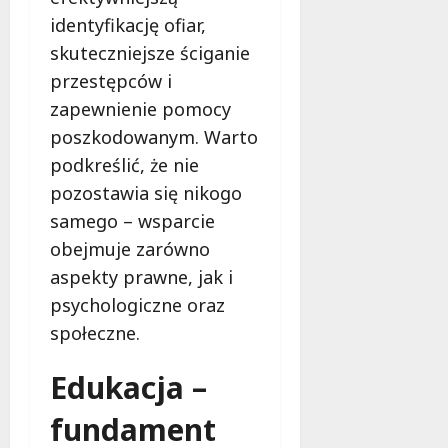
e
identyfikację ofiar,
r
skuteczniejsze ściganie
u
j
przestępców i
e
zapewnienie pomocy
d
poszkodowanym. Warto
a
podkreślić, że nie
r
m
pozostawia się nikogo
o
samego – wsparcie
w
obejmuje zarówno
e
aspekty prawne, jak i
b
a
psychologiczne oraz
d
społeczne.
a
n
Edukacja –
i
a
fundament
d