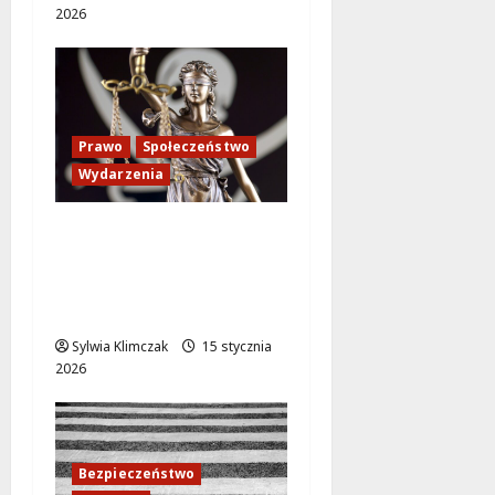
2026
Prawo
Społeczeństwo
Wydarzenia
Ostatnia szansa na
zgłoszenie
kandydatury na
ławnika sądowego!
Sylwia Klimczak
15 stycznia
2026
Bezpieczeństwo