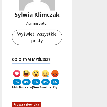
Sylwia Klimczak
Administrator
Wyświetl wszystkie
posty
CO O TYM MYŚLISZ?
0%
0%
0%
0%
0%
Miłość
Śmieszny
Wow
Smutny
Zły
Prawa człowieka