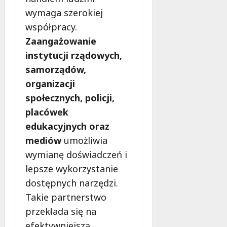
ł
e
wymaga szerokiej
u
:
g
współpracy.
M
o
Zaangażowanie
a
w
instytucji rządowych,
m
i
m
samorządów,
e
o
c
organizacji
b
z
społecznych, policji,
u
n
s
placówek
o
w
ś
edukacyjnych oraz
U
c
mediów
umożliwia
r
i
wymianę doświadczeń i
s
!
u
lepsze wykorzystanie
s
dostępnych narzędzi.
30
i
październi
Takie partnerstwo
e
2025
przekłada się na
o
f
efektywniejszą