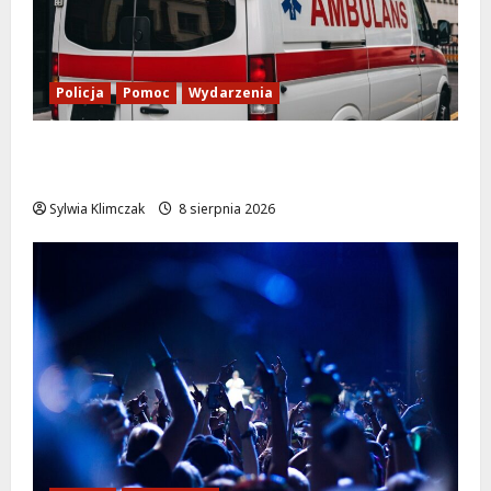
Policja
Pomoc
Wydarzenia
Szkolenie w akcji: Jak policjanci uratowali
życie w krytycznej sytuacji
Sylwia Klimczak
8 sierpnia 2026