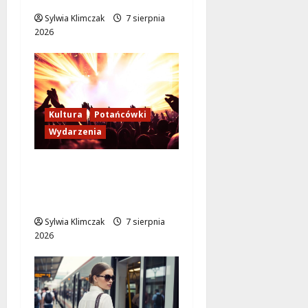
Sylwia Klimczak
7 sierpnia
2026
Kultura
Potańcówki
Wydarzenia
Bal w Wilanowie:
Przenieś się w czasie
do XIX wieku!
Sylwia Klimczak
7 sierpnia
2026