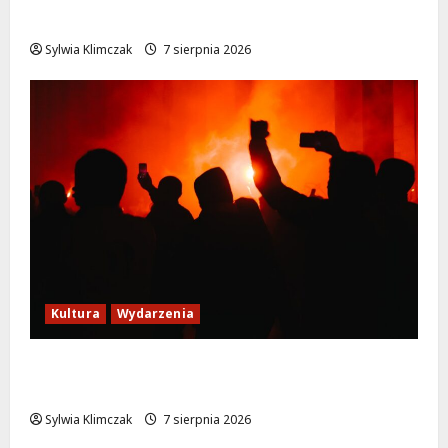
lisa na plaży w Wawrze!
Sylwia Klimczak
7 sierpnia 2026
Kultura
Wydarzenia
Thriller pod gwiazdami: Plenerowy seans
„Wielkiego marszu” w Wilanowie!
Sylwia Klimczak
7 sierpnia 2026