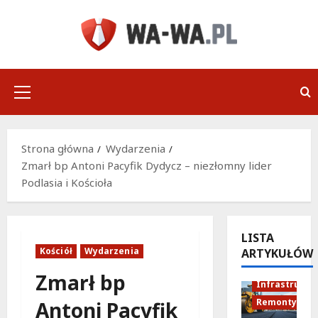
Przejdź
do
treści
Menu
główne
Strona główna
Wydarzenia
Zmarł bp Antoni Pacyfik Dydycz – niezłomny lider
Podlasia i Kościoła
LISTA
Kościół
Wydarzenia
ARTYKUŁÓW
Zmarł bp
Infrastruktu
Remonty
Antoni Pacyfik