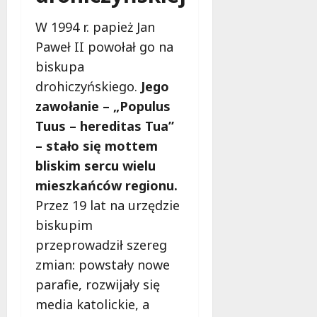
o
b
W 1994 r. papież Jan
i
Paweł II powołał go na
e
biskupa
t
5
drohiczyńskiego.
Jego
0
zawołanie – „Populus
+
Tuus – hereditas Tua”
– stało się mottem
4
sierpnia
bliskim sercu wielu
2026
mieszkańców regionu.
Przez 19 lat na urzędzie
biskupim
przeprowadził szereg
zmian: powstały nowe
parafie, rozwijały się
media katolickie, a