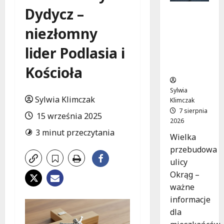
Dydycz –
Rewolucj
a na ulicy
niezłomny
Okrąg:
Przebudo
lider Podlasia i
wa już w
drodze!
Kościoła
Sylwia
Sylwia Klimczak
Klimczak
7 sierpnia
15 września 2025
2026
3 minut przeczytania
Wielka
przebudowa
ulicy
Okrąg –
ważne
informacje
dla