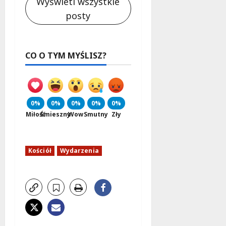
Wyświetl wszystkie
posty
CO O TYM MYŚLISZ?
0%
0%
0%
0%
0%
Miłość
Śmieszny
Wow
Smutny
Zły
Kościół
Wydarzenia