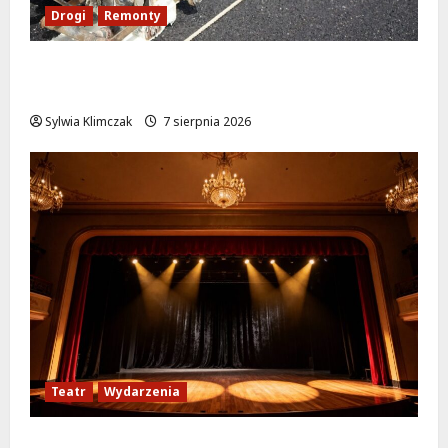
Drogi
Remonty
Ulica Kubańska w nowej odsłonie: remont
startuje w poniedziałek!
Sylwia Klimczak
7 sierpnia 2026
Teatr
Wydarzenia
Magiczne chwile z teatrem: przygoda gęsi i