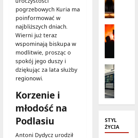
uroczystości
a
b
pogrzebowych Kuria ma
g
a
poinformować w
i
ń
najbliższych dniach.
c
s
Kultura
z
Wydarzen
k
Wierni już teraz
T
n
a
wspominają biskupa w
h
e
w
modlitwie, prosząc o
r
c
n
i
h
spokój jego duszy i
o
l
w
Historia
w
dziękując za lata służby
l
Transpor
i
e
regionowi.
Wydarzen
e
l
j
Z
r
e
o
Korzenie i
a
p
z
d
b
o
t
s
młodość na
y
d
e
ł
t
g
a
o
Podlasiu
k
STYL
w
t
n
o
ŻYCIA
i
r
i
w
a
Antoni Dydycz urodził
e
e