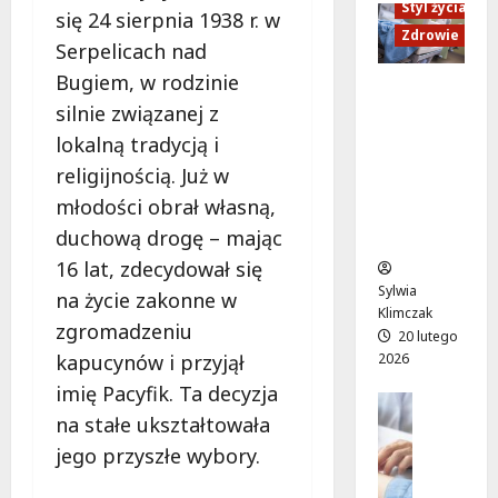
y
Styl życia
z
m
:
się 24 sierpnia 1938 r. w
w
d
:
Zdrowie
r
Serpelicach nad
r
a
p
e
o
Bugiem, w rodzinie
m
r
m
Ruch,
c
i
z
silnie związanej z
o
dieta i
ł
:
y
n
nawodni
lokalną tradycją i
a
P
g
t
enie:
religijnością. Już w
w
l
o
s
Sekrety
s
młodości obrał własną,
e
d
t
zdroweg
k
n
a
a
duchową drogę – mając
o życia
i
e
g
r
16 lat, zdecydował się
t
r
ę
t
Sylwia
na życie zakonne w
r
o
s
u
Klimczak
a
w
zgromadzeniu
i
j
20 lutego
m
y
i
e
kapucynów i przyjął
2026
w
s
l
w
imię Pacyfik. Ta decyzja
a
e
Edukacja
i
p
j
na stałe ukształtowała
Styl życi
a
s
o
z
Zdrowie
n
a
jego przyszłe wybory.
n
a
E
s
n
i
s