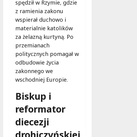
spędził w Rzymie, gdzie
j
z ramienia zakonu
e
d
wspierał duchowo i
a
materialnie katolików
r
za żelazną kurtyną. Po
m
o
przemianach
w
politycznych pomagał w
e
odbudowie życia
b
zakonnego we
a
d
wschodniej Europie.
a
n
Biskup i
i
a
reformator
d
l
diecezji
a
drohiczyńskiej
k