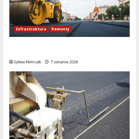
Infrastruktura
Remonty
Rewolucja na ulicy Okrąg: Przebudowa już
w drodze!
Sylwia Klimczak
7 sierpnia 2026