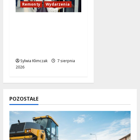
Remonty
Wydarzenia
Utrudnienia na trasie
Rembertów-Wesoła:
Zamknięcie przejazdu
kolejowego na pilne
prace naprawcze
Sylwia Klimczak
7 sierpnia
2026
POZOSTAŁE