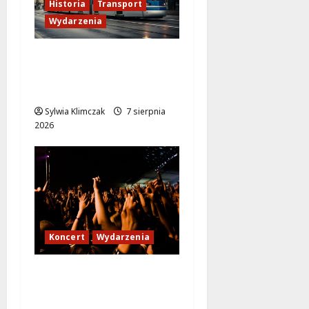
Historia
Transport
Wydarzenia
Zabytkowy wrocławski
tramwaj zaskakuje
Warszawę!
Sylwia Klimczak
7 sierpnia
2026
Koncert
Wydarzenia
Karpacka dzikość: Opa
Cupa w sercu
Ursynowa!