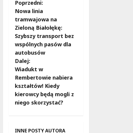
Z
Poprzedni:
Nowa linia
o
tramwajowa na
b
Zieloną Białołękę:
Szybszy transport bez
a
wspólnych pasów dla
c
autobusów
Dalej:
z
Wiadukt w
w
Rembertowie nabiera
kształtów! Kiedy
p
kierowcy będą mogli z
i
niego skorzystać?
s
y
INNE POSTY AUTORA