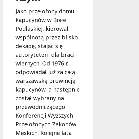
o
a
w
Jako przełożony domu
m
i
kapucynów w Białej
m
e
o
Podlaskiej, kierował
c
b
z
wspólnotą przez blisko
u
n
dekadę, stając się
s
o
autorytetem dla braci i
w
ś
U
wiernych. Od 1976 r.
c
r
i
odpowiadał już za całą
s
!
warszawską prowincję
u
s
kapucynów, a następnie
30
i
został wybrany na
październi
e
2025
przewodniczącego
o
Konferencji Wyższych
f
e
Przełożonych Zakonów
r
Męskich. Kolejne lata
u