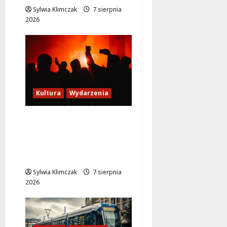
Sylwia Klimczak
7 sierpnia
2026
Kultura
Wydarzenia
Thriller pod gwiazdami:
Plenerowy seans
„Wielkiego marszu” w
Wilanowie!
Sylwia Klimczak
7 sierpnia
2026