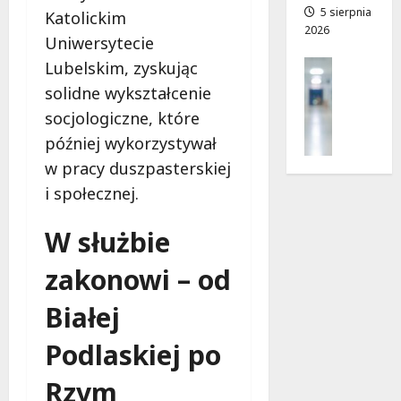
a
5 sierpnia
a
Katolickim
2026
d
n
Uniwersytecie
r
o
Profilak
Lubelskim, zyskując
o
w
Zdrowie
g
solidne wykształcenie
i
Z
a
e
socjologiczne, które
a
d
!
później wykorzystywał
d
o
b
w pracy duszpasterskiej
z
7
a
d
i społecznej.
sierpnia
j
r
2026
o
o
W służbie
z
w
d
i
zakonowi – od
r
a
o
i
Białej
w
d
i
Podlaskiej po
ł
e
u
:
Rzym
g
M