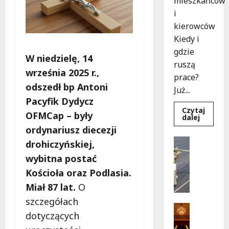
mieszkańców
i
kierowców
Kiedy i
gdzie
W niedzielę, 14
ruszą
września 2025 r.,
prace?
odszedł bp Antoni
Już...
Pacyfik Dydycz
Czytaj
OFMCap – były
Dowied
dalej
się
ordynariusz diecezji
więcej
o
Drogi
drohiczyńskiej,
Rewoluc
Remonty
na
wybitna postać
ulicy
U
Okrąg:
Kościoła oraz Podlasia.
l
Przebu
już
i
Miał 87 lat.
O
w
c
drodze!
szczegółach
a
Teatr
dotyczących
K
Wydarzen
M
u