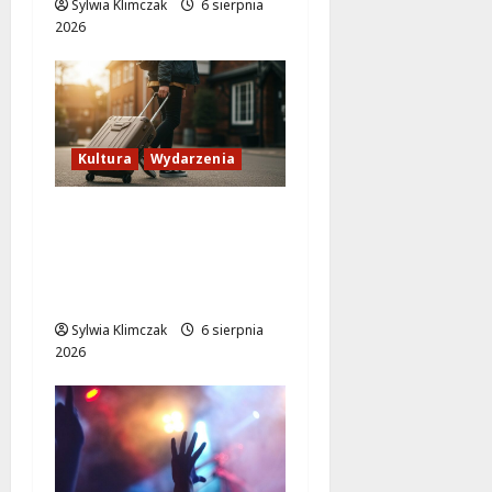
Sylwia Klimczak
6 sierpnia
2026
Kultura
Wydarzenia
Odkryj Wawer:
Niezwykłe historie z
prawobrzeżnej
Warszawy!
Sylwia Klimczak
6 sierpnia
2026