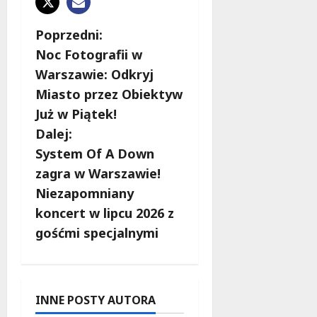
Z
Poprzedni:
Noc Fotografii w
o
Warszawie: Odkryj
b
Miasto przez Obiektyw
Już w Piątek!
a
Dalej:
c
System Of A Down
zagra w Warszawie!
z
Niezapomniany
w
koncert w lipcu 2026 z
gośćmi specjalnymi
p
i
s
INNE POSTY AUTORA