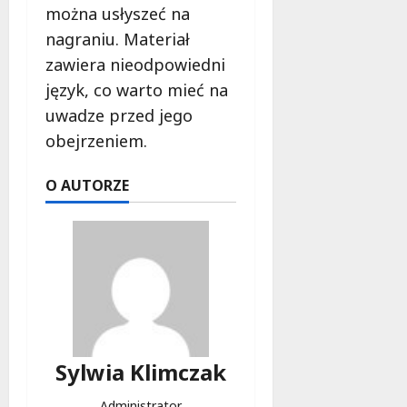
f
można usłyszeć na
e
nagraniu. Materiał
r
zawiera nieodpowiedni
u
język, co warto mieć na
j
e
uwadze przed jego
d
obejrzeniem.
a
r
O AUTORZE
m
o
w
e
b
a
d
a
n
Sylwia Klimczak
i
a
Administrator