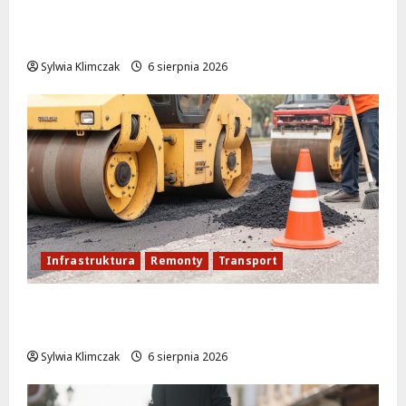
Młodzi funkcjonariusze w akcji: jak
szkolenie zamieniło się w ratunek
Sylwia Klimczak
6 sierpnia 2026
Infrastruktura
Remonty
Transport
Nowe ścieżki dla pieszych i rowerzystów
na Moście Siekierkowskim!
Sylwia Klimczak
6 sierpnia 2026