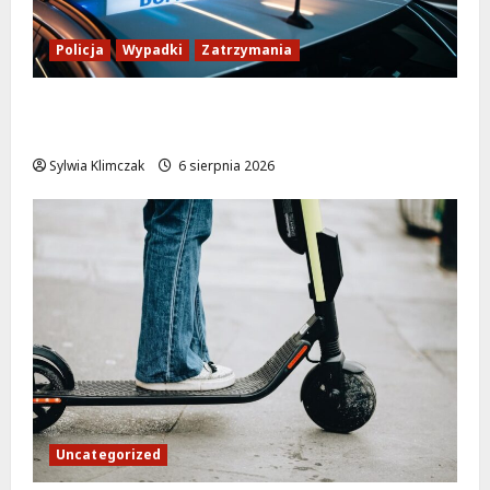
Policja
Wypadki
Zatrzymania
Zasypany pod cmentarnym murem:
interwencja służb w dramatycznej sytuacji
Sylwia Klimczak
6 sierpnia 2026
Uncategorized