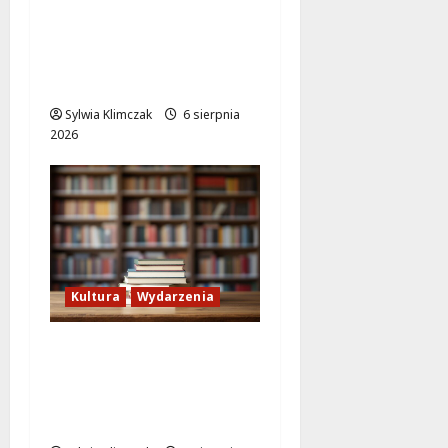
Rodzinne
Poszukiwanie
Szczęścia w Lalkowym
Spektaklu w Parku
Sylwia Klimczak
6 sierpnia
2026
Kultura
Wydarzenia
Lato w Bibliotece
Nautilus: Magia,
Przygody i
Kreatywność dla Dzieci