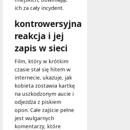
d
2026
i
ł
ich za cały incydent.
e
u
:
g
kontrowersyjna
M
o
a
w
reakcja i jej
m
i
m
zapis w sieci
e
o
c
b
z
Film, który w krótkim
u
n
czasie stał się hitem w
s
o
w
internecie, ukazuje, jak
ś
U
c
kobieta zostawia kartkę
r
i
na uszkodzonym aucie i
s
!
u
odjeżdża z piskiem
s
opon. Całe zajście pełne
30
i
październi
jest wulgarnych
e
2025
komentarzy, które
o