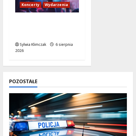
Koncerty
Wydarzenia
Muzyczne Pożegnanie
Lata: Wilki i Grzegorz
Hyży w Wawrze!
Sylwia Klimczak
6 sierpnia
2026
POZOSTAŁE