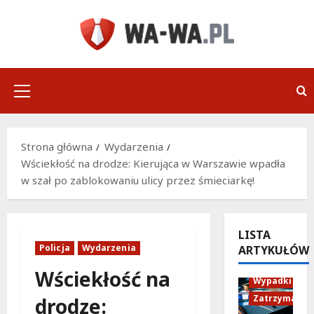
Przejdź
do
treści
Menu
główne
Strona główna
Wydarzenia
Wściekłość na drodze: Kierująca w Warszawie wpadła
w szał po zablokowaniu ulicy przez śmieciarkę!
LISTA
Policja
Wydarzenia
ARTYKUŁÓW
Policja
Wściekłość na
Wypadki
Zatrzymania
drodze: