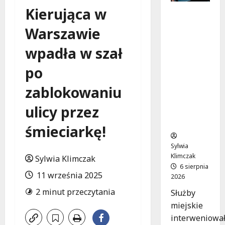
Kierująca w
Zasypany
pod
Warszawie
cmentar
nym
wpadła w szał
murem:
interwen
po
cja służb
zablokowaniu
w
dramaty
ulicy przez
cznej
sytuacji
śmieciarkę!
Sylwia
Klimczak
Sylwia Klimczak
6 sierpnia
11 września 2025
2026
2 minut przeczytania
Służby
miejskie
interweniowa