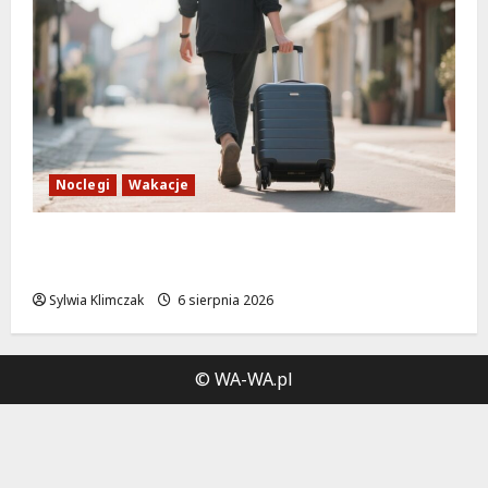
Noclegi
Wakacje
Warszawskie lato w atrakcyjnych cenach:
OSiR Polna zaprasza!
Sylwia Klimczak
6 sierpnia 2026
© WA-WA.pl