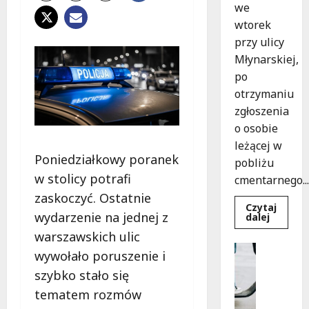
we
wtorek
przy ulicy
Młynarskiej,
po
otrzymaniu
zgłoszenia
o osobie
leżącej w
Poniedziałkowy poranek
pobliżu
w stolicy potrafi
cmentarnego...
zaskoczyć. Ostatnie
Czytaj
wydarzenie na jednej z
Dowied
dalej
się
warszawskich ulic
więcej
o
Uncatego
wywołało poruszenie i
Zasypa
M
pod
szybko stało się
cmenta
ł
murem:
tematem rozmów
o
interwe
służb
d