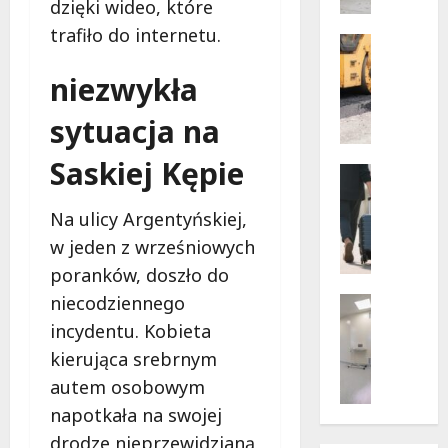
dzięki wideo, które
w
dramaty
z
trafiło do internetu.
sytuacji
i
Infrastr
Remonty
f
niezwykła
Transpor
u
N
n
sytuacja na
o
k
w
c
Saskiej Kępie
e
Noclegi
j
ś
Wakacje
o
c
W
Na ulicy Argentyńskiej,
n
i
a
a
w jeden z wrześniowych
e
r
r
poranków, doszło do
ż
s
i
k
z
niecodziennego
Wsparcie
u
i
a
Zdrowie 
incydentu. Kobieta
s
B
d
w
z
kierująca srebrnym
e
l
s
e
autem osobowym
z
a
k
w
p
p
i
napotkała na swojej
a
ł
i
e
k
drodze nieprzewidzianą