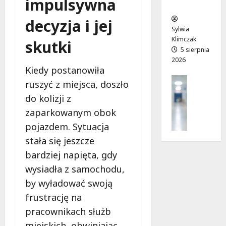
impulsywna
ców
r
T
!
a
w
6
decyzja i jej
d
o
sierpnia
Sylwia
6
n
j
2026
Klimczak
sierpnia
skutki
i
a
5 sierpnia
2026
2026
a
d
Kiedy postanowiła
j
r
Profilak
u
o
ruszyć z miejsca, doszło
Zdrowie
ż
g
do kolizji z
Z
o
a
zaparkowanym obok
a
t
d
d
pojazdem. Sytuacja
w
o
b
a
z
stała się jeszcze
a
r
d
bardziej napięta, gdy
j
t
r
wysiadła z samochodu,
o
a
o
z
by wyładować swoją
!
w
d
i
frustrację na
r
a
6
pracownikach służb
o
i
sierpnia
w
miejskich, obwiniając