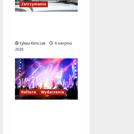
Zatrzymania
89 Zatrzymanych w
Ogólnopolskiej Akcji
Policji „Poszukiwany
Sylwia Klimczak
6 sierpnia
2026
Kultura
Wydarzenia
Rodzinne
Poszukiwanie
Szczęścia w Lalkowym
Spektaklu w Parku