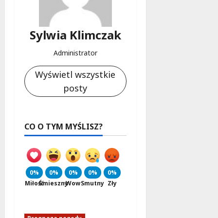
Sylwia Klimczak
Administrator
Wyświetl wszystkie
posty
CO O TYM MYŚLISZ?
0%
0%
0%
0%
0%
Miłość
Śmieszny
Wow
Smutny
Zły