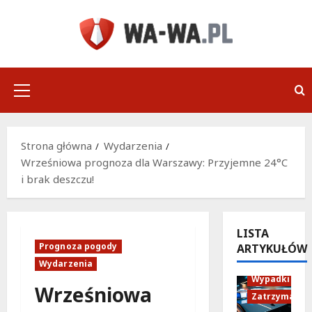
Przejdź
do
treści
Menu
główne
Strona główna
Wydarzenia
Wrześniowa prognoza dla Warszawy: Przyjemne 24°C
i brak deszczu!
LISTA
Prognoza pogody
ARTYKUŁÓW
Policja
Wydarzenia
Wypadki
Wrześniowa
Zatrzymania