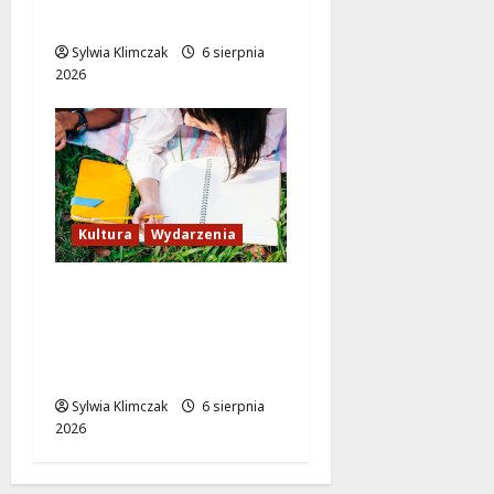
Hyży w Wawrze!
Sylwia Klimczak
6 sierpnia
2026
Kultura
Wydarzenia
Twórcze wsparcie dla
artystów w
Warszawie: stypendia
2027!
Sylwia Klimczak
6 sierpnia
2026