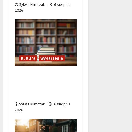
Sylwia Klimczak
6 sierpnia
2026
Kultura
Wydarzenia
Lato w Bibliotece
Nautilus: Magia,
Przygody i
Kreatywność dla Dzieci
Sylwia Klimczak
6 sierpnia
2026