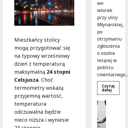
we
wtorek
przy ulicy
Młynarskiej,
po
otrzymaniu
Mieszkańcy stolicy
zgłoszenia
mogą przygotować się
o osobie
na typowy wrześniowy
leżącej w
dzień z temperaturą
pobliżu
maksymalną
24 stopni
cmentarnego...
Celsjusza
. Choć
Czytaj
termometry wskażą
Dowied
dalej
się
przyjemną wartość,
więcej
o
temperatura
Uncatego
Zasypa
M
pod
odczuwalna będzie
cmenta
ł
murem:
nieco niższa i wyniesie
o
interwe
służb
23 stopnie.
d