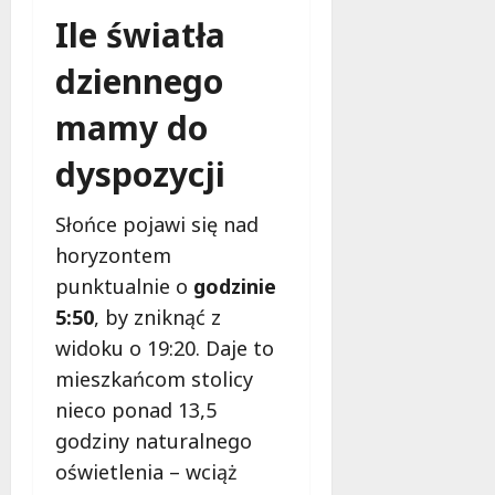
f
Ile światła
e
r
dziennego
u
j
mamy do
e
d
dyspozycji
a
r
Słońce pojawi się nad
m
horyzontem
o
w
punktualnie o
godzinie
e
5:50
, by zniknąć z
b
widoku o 19:20. Daje to
a
d
mieszkańcom stolicy
a
nieco ponad 13,5
n
godziny naturalnego
i
oświetlenia – wciąż
a