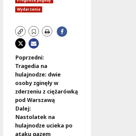
Prognoza pogody
Wydarzenia
Z
Poprzedni:
Tragedia na
o
hulajnodze: dwie
b
osoby zginęły w
zderzeniu z ciężarówką
a
pod Warszawą
c
Dalej:
Nastolatek na
z
hulajnodze ucieka po
w
ataku gazem