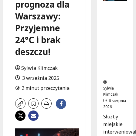
prognoza dla
Zasypany
Warszawy:
pod
cmentar
Przyjemne
nym
murem:
24°C i brak
interwen
cja służb
deszczu!
w
dramaty
cznej
Sylwia Klimczak
sytuacji
3 września 2025
2 minut przeczytania
Sylwia
Klimczak
6 sierpnia
2026
Służby
miejskie
interweniowa