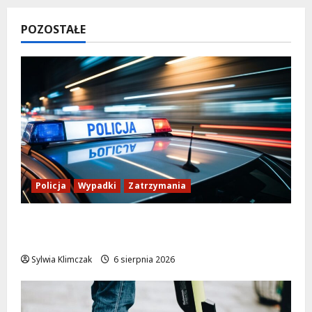
POZOSTAŁE
Policja
Wypadki
Zatrzymania
Zasypany pod cmentarnym murem:
interwencja służb w dramatycznej sytuacji
Sylwia Klimczak
6 sierpnia 2026