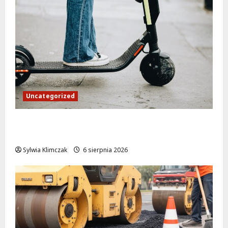
Uncategorized
Młodzi funkcjonariusze w akcji: jak
szkolenie zamieniło się w ratunek
Sylwia Klimczak
6 sierpnia 2026