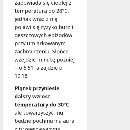
zapowiada się cieplej z
temperaturą do 28°C,
jednak wraz z nią
pojawi się ryzyko burz i
deszczowych epizodów
przy umiarkowanym
zachmurzeniu. Słońce
wzejdzie minutę później
– o 5:51, a zajdzie o
19:18.
Piątek przyniesie
dalszy wzrost
temperatury do 30°C
,
ale towarzyszyć mu
będzie pochmurna aura
z przewidywanymi