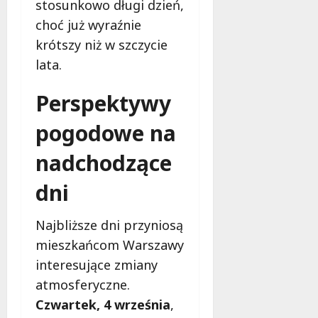
d
stosunkowo długi dzień,
l
choć już wyraźnie
a
krótszy niż w szczycie
k
lata.
o
b
i
Perspektywy
e
pogodowe na
t
5
nadchodzące
0
+
dni
4
sierpnia
Najbliższe dni przyniosą
2026
mieszkańcom Warszawy
interesujące zmiany
atmosferyczne.
Czwartek, 4 września
,