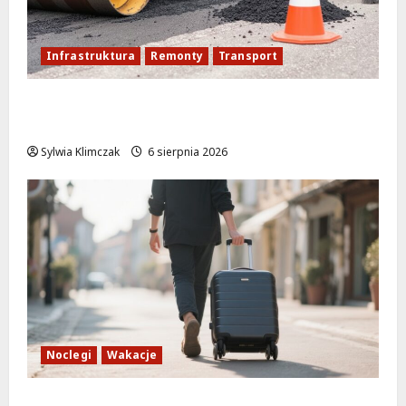
Infrastruktura
Remonty
Transport
Nowe ścieżki dla pieszych i rowerzystów
na Moście Siekierkowskim!
Sylwia Klimczak
6 sierpnia 2026
Noclegi
Wakacje
Warszawskie lato w atrakcyjnych cenach: