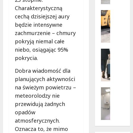
w
dramaty
z
Charakterystyczną
sytuacji
i
Infrastr
cechą dzisiejszej aury
Remonty
f
będzie intensywne
Transpor
u
N
zachmurzenie – chmury
n
o
k
pokryją niemal całe
w
c
niebo, osiągając 95%
e
Noclegi
j
ś
Wakacje
pokrycia.
o
c
W
n
i
a
Dobra wiadomość dla
a
e
r
r
planujących aktywności
ż
s
i
na świeżym powietrzu –
k
z
Wsparcie
u
meteorolodzy nie
i
a
Zdrowie 
s
B
d
w
przewidują żadnych
z
e
l
s
e
opadów
z
a
k
w
atmosferycznych.
p
p
i
a
ł
i
Oznacza to, że mimo
e
k