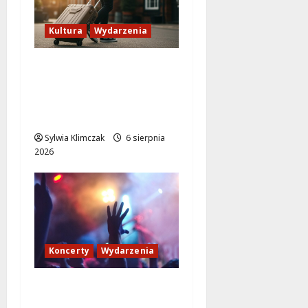
Kultura
Wydarzenia
Odkryj Wawer:
Niezwykłe historie z
prawobrzeżnej
Warszawy!
Sylwia Klimczak
6 sierpnia
2026
Koncerty
Wydarzenia
Muzyczne Pożegnanie
Lata: Wilki i Grzegorz