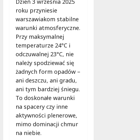
d
Dzień 3 września 2025
2026
i
ł
roku przyniesie
e
u
warszawiakom stabilne
:
g
M
warunki atmosferyczne.
o
a
w
Przy maksymalnej
m
i
temperaturze 24°C i
m
e
odczuwalnej 23°C, nie
o
c
b
należy spodziewać się
z
u
n
żadnych form opadów –
s
o
ani deszczu, ani gradu,
w
ś
U
ani tym bardziej śniegu.
c
r
i
To doskonałe warunki
s
!
na spacery czy inne
u
aktywności plenerowe,
s
30
i
mimo dominacji chmur
październi
e
2025
na niebie.
o