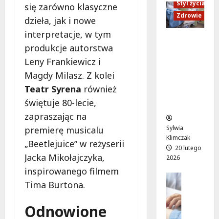
y
Styl życia
z
m
się zarówno klasyczne
:
w
d
:
Zdrowie
r
dzieła, jak i nowe
r
a
p
e
interpretacje, w tym
o
m
r
m
Ruch,
c
produkcje autorstwa
i
z
o
dieta i
ł
:
y
n
Leny Frankiewicz i
nawodni
a
P
g
t
enie:
Magdy Milasz. Z kolei
w
l
o
s
Sekrety
s
Teatr Syrena
również
e
d
t
zdroweg
k
n
świętuje 80-lecie,
a
a
o życia
i
e
g
r
zapraszając na
t
r
ę
t
Sylwia
premierę musicalu
r
o
s
u
Klimczak
a
„Beetlejuice” w reżyserii
w
i
j
20 lutego
m
y
i
Jacka Mikołajczyka,
e
2026
w
s
l
w
inspirowanego filmem
a
e
Edukacja
i
p
Tima Burtona.
j
Styl życi
a
s
o
z
Zdrowie
n
a
n
a
Odnowione
E
s
n
i
s