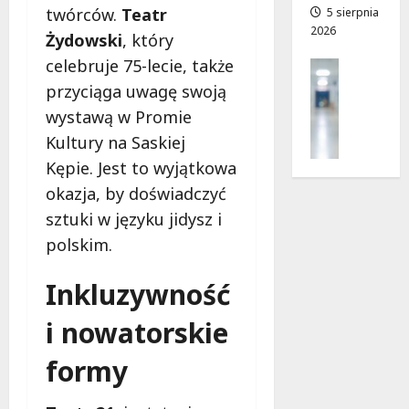
a
twórców.
Teatr
5 sierpnia
a
2026
d
n
Żydowski
, który
r
o
celebruje 75-lecie, także
Profilak
o
w
Zdrowie
przyciąga uwagę swoją
g
i
Z
a
e
wystawą w Promie
a
d
!
Kultury na Saskiej
d
o
Kępie. Jest to wyjątkowa
b
z
7
a
okazja, by doświadczyć
d
sierpnia
j
r
2026
sztuki w języku jidysz i
o
o
polskim.
z
w
d
i
Inkluzywność
r
a
o
i
i nowatorskie
w
d
i
ł
formy
e
u
:
g
M