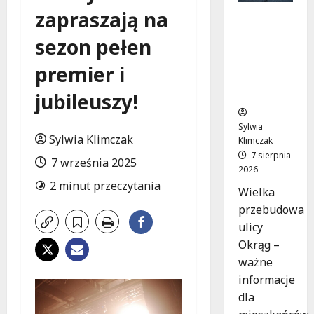
zapraszają na
Rewolucj
a na ulicy
sezon pełen
Okrąg:
Przebudo
premier i
wa już w
drodze!
jubileuszy!
Sylwia
Sylwia Klimczak
Klimczak
7 sierpnia
7 września 2025
2026
2 minut przeczytania
Wielka
przebudowa
ulicy
Okrąg –
ważne
informacje
dla