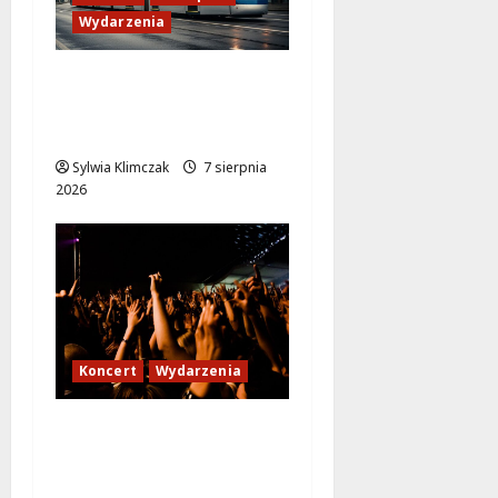
Wydarzenia
Zabytkowy wrocławski
tramwaj zaskakuje
Warszawę!
Sylwia Klimczak
7 sierpnia
2026
Koncert
Wydarzenia
Karpacka dzikość: Opa
Cupa w sercu
Ursynowa!