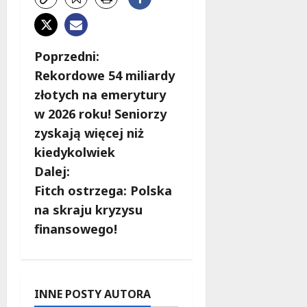
Z
Poprzedni:
Rekordowe 54 miliardy
o
złotych na emerytury
b
w 2026 roku! Seniorzy
zyskają więcej niż
a
kiedykolwiek
c
Dalej:
Fitch ostrzega: Polska
z
na skraju kryzysu
w
finansowego!
p
i
INNE POSTY AUTORA