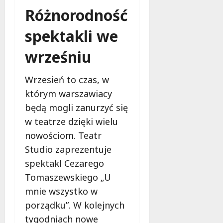
j
Różnorodność
e
d
spektakli we
a
r
wrześniu
m
o
Wrzesień to czas, w
w
którym warszawiacy
e
b
będą mogli zanurzyć się
a
w teatrze dzięki wielu
d
nowościom. Teatr
a
Studio zaprezentuje
n
i
spektakl Cezarego
a
Tomaszewskiego „U
d
mnie wszystko w
l
a
porządku”. W kolejnych
k
tygodniach nowe