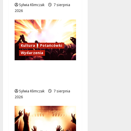
Sylwia Klimczak
7 sierpnia
2026
Kultura
Potańcówki
Wydarzenia
Bal w Wilanowie:
Przenieś się w czasie
do XIX wieku!
Sylwia Klimczak
7 sierpnia
2026