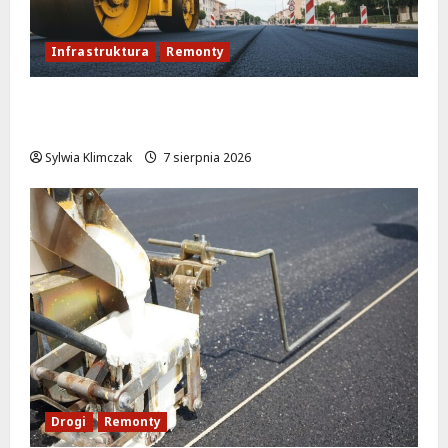
Infrastruktura
Remonty
Rewolucja na ulicy Okrąg: Przebudowa już
w drodze!
Sylwia Klimczak
7 sierpnia 2026
Drogi
Remonty