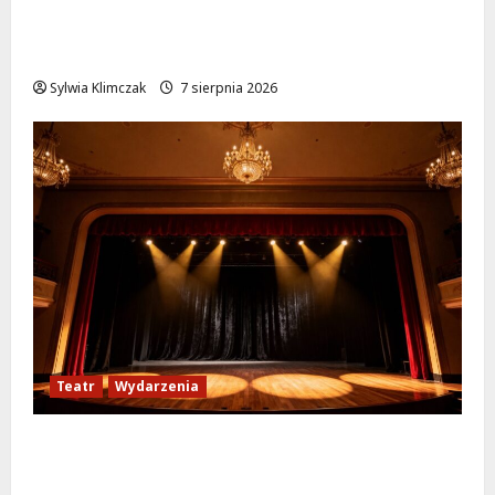
Ulica Kubańska w nowej odsłonie: remont
startuje w poniedziałek!
Sylwia Klimczak
7 sierpnia 2026
Teatr
Wydarzenia
Magiczne chwile z teatrem: przygoda gęsi i
lisa na plaży w Wawrze!