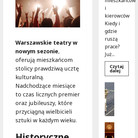
mieszkańców
i
kierowców
Kiedy i
gdzie
ruszą
Warszawskie teatry w
prace?
nowym sezonie
,
Już...
oferują mieszkańcom
Czytaj
stolicy prawdziwą ucztę
Dowied
dalej
się
kulturalną.
więcej
o
Drogi
Nadchodzące miesiące
Rewoluc
Remonty
na
to czas licznych premier
ulicy
U
Okrąg:
oraz jubileuszy, które
l
Przebu
już
i
przyciągną wielbicieli
w
c
drodze!
sztuki w każdym wieku.
a
Teatr
K
Wydarzen
Historyczne
M
u