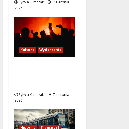
Sylwia Klimczak
7 sierpnia
2026
Kultura
Wydarzenia
Thriller pod gwiazdami:
Plenerowy seans
„Wielkiego marszu” w
Wilanowie!
Sylwia Klimczak
7 sierpnia
2026
Historia
Transport