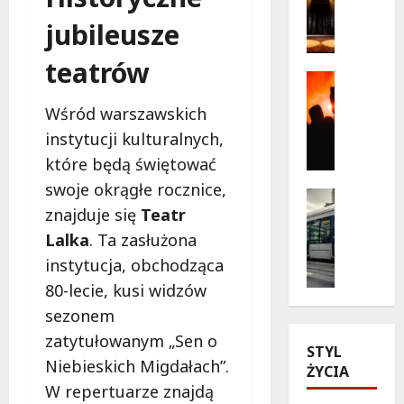
a
b
jubileusze
g
a
i
ń
teatrów
c
s
Kultura
z
Wydarzen
k
Wśród warszawskich
T
n
a
h
e
instytucji kulturalnych,
w
r
c
n
które będą świętować
i
h
o
swoje okrągłe rocznice,
l
w
Historia
w
znajduje się
Teatr
l
Transpor
i
e
Wydarzen
e
l
j
Lalka
. Ta zasłużona
Z
r
e
o
instytucja, obchodząca
a
p
z
d
b
80-lecie, kusi widzów
o
t
s
y
d
sezonem
e
ł
t
g
a
o
zatytułowanym „Sen o
k
STYL
w
t
n
Niebieskich Migdałach”.
o
ŻYCIA
i
r
i
w
W repertuarze znajdą
a
e
e