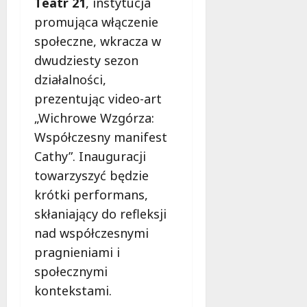
Teatr 21
, instytucja
o
a
w
promująca włączenie
m
i
społeczne, wkracza w
m
e
dwudziesty sezon
o
c
b
działalności,
z
u
n
prezentując video-art
s
o
„Wichrowe Wzgórza:
w
ś
U
Współczesny manifest
c
r
i
Cathy”. Inauguracji
s
!
towarzyszyć będzie
u
krótki performans,
s
30
i
skłaniający do refleksji
październi
e
2025
nad współczesnymi
o
pragnieniami i
f
społecznymi
e
r
kontekstami.
u