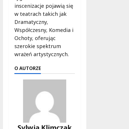
o
inscenizacje pojawią się
b
w teatrach takich jak
i
e
Dramatyczny,
t
Współczesny, Komedia i
5
Ochoty, oferując
0
szerokie spektrum
+
wrażeń artystycznych.
4
sierpnia
O AUTORZE
2026
Sylwia Klimczak