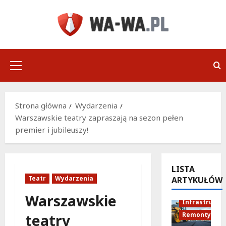
Przejdź
do
treści
Menu
główne
Strona główna
Wydarzenia
Warszawskie teatry zapraszają na sezon pełen
premier i jubileuszy!
LISTA
Teatr
Wydarzenia
ARTYKUŁÓW
Warszawskie
Infrastruktu
Remonty
teatry