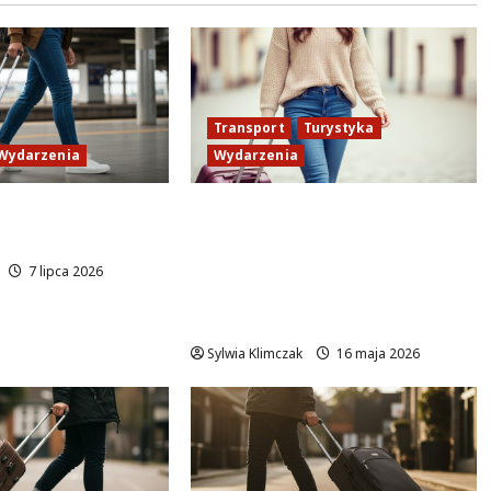
Transport
Turystyka
Wydarzenia
Wydarzenia
s na city break w
Warszawskie Linie
Turystyczne: Odkryj miasto
z zabytkowych autobusów i
7 lipca 2026
malowniczych rejsów po
Wiśle!
Sylwia Klimczak
16 maja 2026