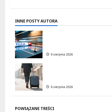
a
c
INNE POSTY AUTORA
z
Zasypany pod cmentarnym
w
murem: interwencja służb w
dramatycznej sytuacji
p
6 sierpnia 2026
i
Warszawskie lato w
s
atrakcyjnych cenach: OSiR
Polna zaprasza!
y
6 sierpnia 2026
POWIĄZANE TREŚCI