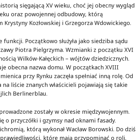
istorią sięgającą XV wieku, choć jej obecny wygląd
ieku oraz powojennej odbudowy, którą
 Krystyny Kozłowskiej i Grzegorza Wdowickiego.
e funkcji. Początkowo służyła jako siedziba sądu
szawy Piotra Pielgrzyma. Wzmianki z początku XVI
nością Wilków-Kałęckich – wójtów dziedzicznych.
uje obecna nazwa domu. W początkach XVIII
amienica przy Rynku zaczęła spełniać inną rolę. Od
na liście znanych właścicieli pojawiają się takie
lich Berlinerblau.
eprowadzone zostały w okresie międzywojennym.
ę o przyczółki i gzymsy nad oknami fasady.
chromią, którą wykonał Wacław Borowski. Do dziś
Sprawiedliwości, które mają przypominać o roli,