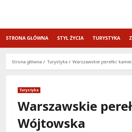
Przejdź
do
treści
STRONA GŁÓWNA
STYL ŻYCIA
TURYSTYKA
Strona główna
Turystyka
Warszawskie perełki: kamie
Turystyka
Warszawskie pereł
Wójtowska