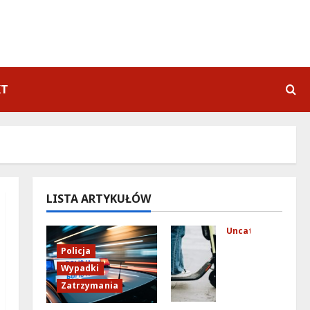
KT
LISTA ARTYKUŁÓW
Uncategorized
Mło
Policja
dzi
Wypadki
fun
Zatrzymania
kcj