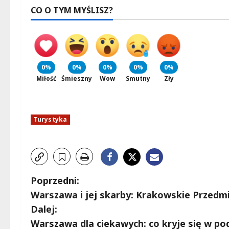
CO O TYM MYŚLISZ?
0%
0%
0%
0%
0%
Miłość
Śmieszny
Wow
Smutny
Zły
Turystyka
Z
Poprzedni:
Warszawa i jej skarby: Krakowskie Przedmi
o
Dalej:
b
Warszawa dla ciekawych: co kryje się w po