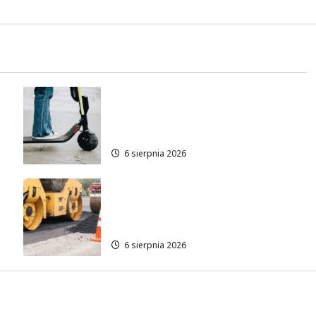
Młodzi funkcjonariusze w
akcji: jak szkolenie zamieniło
się w ratunek
6 sierpnia 2026
Nowe ścieżki dla pieszych i
rowerzystów na Moście
Siekierkowskim!
6 sierpnia 2026