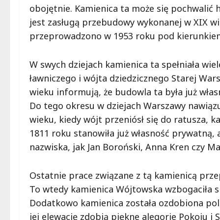
obojętnie. Kamienica ta może się pochwalić h
jest zasługą przebudowy wykonanej w XIX w
przeprowadzono w 1953 roku pod kierunkiem
W swych dziejach kamienica ta spełniała wiel
ławniczego i wójta dziedzicznego Starej War
wieku informują, że budowla ta była już włas
Do tego okresu w dziejach Warszawy nawiąz
wieku, kiedy wójt przeniósł się do ratusza, k
1811 roku stanowiła już własność prywatną, a 
nazwiska, jak Jan Boroński, Anna Kren czy Maj
Ostatnie prace związane z tą kamienicą prz
To wtedy kamienica Wójtowska wzbogaciła si
Dodatkowo kamienica została ozdobiona poli
jej elewację zdobią piękne alegorie Pokoju i 