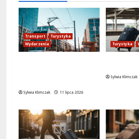
Transport
Turystyka
Wydarzenia
Turystyka
Zabytkowe tramwaje w
Idealny cza
Warszawie: przeżyj
Warszawie!
wyjątkową podróż przez
Sylwia Klimczak
historię!
Sylwia Klimczak
11 lipca 2026