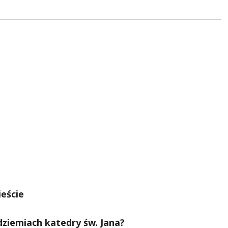
eście
dziemiach katedry św. Jana?