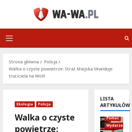
Przejdź
do
treści
Menu
główne
Strona główna
Policja
Walka o czyste powietrze: Straż Miejska likwiduje
truciciela na Woli!
LISTA
Ekologia
Policja
ARTYKUŁÓW
Policja
Walka o czyste
Pomoc
Wydarzenia
powietrze: