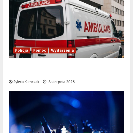
Policja
Pomoc
Wydarzenia
Szkolenie w akcji: Jak policjanci uratowali
życie w krytycznej sytuacji
Sylwia Klimczak
8 sierpnia 2026