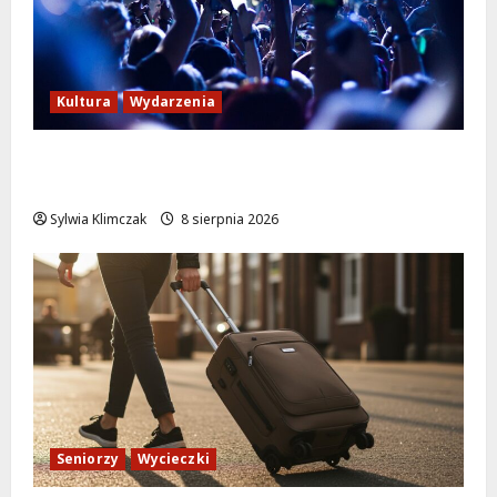
Kultura
Wydarzenia
Kino pod gwiazdami: „Wielki Marty” na
leżakach w Wilanowie
Sylwia Klimczak
8 sierpnia 2026
Seniorzy
Wycieczki