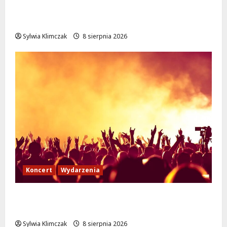
Białołęka zaprasza seniorów na darmowe
podróże do Zamościa i Krakowa!
Sylwia Klimczak
8 sierpnia 2026
Koncert
Wydarzenia
Muzyczny Stand Up: Wieczór pełen śmiechu
i dźwięków w Białołęce
Sylwia Klimczak
8 sierpnia 2026