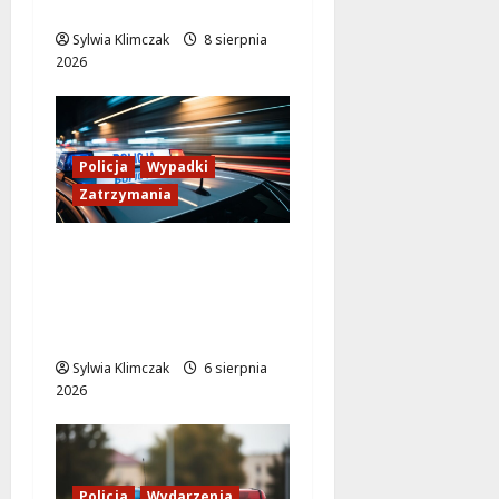
w Polsce
Sylwia Klimczak
8 sierpnia
2026
Policja
Wypadki
Zatrzymania
Zasypany pod
cmentarnym murem:
interwencja służb w
dramatycznej sytuacji
Sylwia Klimczak
6 sierpnia
2026
Policja
Wydarzenia