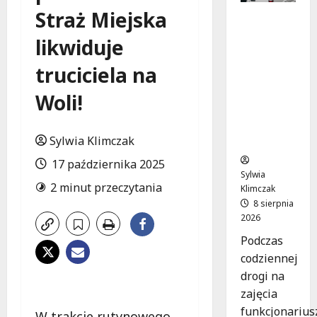
Straż Miejska
Szkolenie
w akcji:
likwiduje
Jak
policjanci
truciciela na
uratowal
i życie w
Woli!
krytyczn
ej
Sylwia Klimczak
sytuacji
17 października 2025
Sylwia
2 minut przeczytania
Klimczak
8 sierpnia
2026
Podczas
codziennej
drogi na
zajęcia
funkcjonarius
W trakcie rutynowego