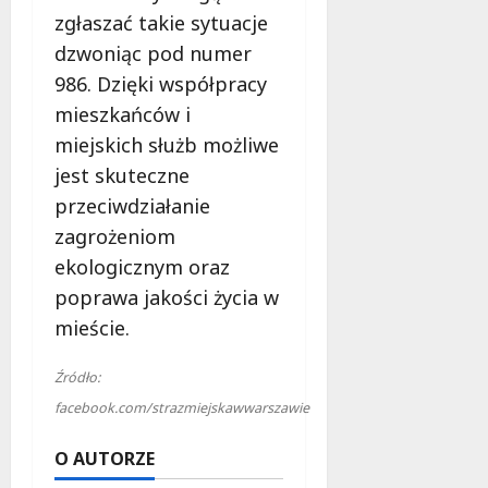
l
zgłaszać takie sytuacje
a
dzwoniąc pod numer
k
o
986. Dzięki współpracy
b
mieszkańców i
i
miejskich służb możliwe
e
t
jest skuteczne
5
przeciwdziałanie
0
zagrożeniom
+
ekologicznym oraz
poprawa jakości życia w
4
sierpnia
mieście.
2026
Źródło:
facebook.com/strazmiejskawwarszawie
O AUTORZE