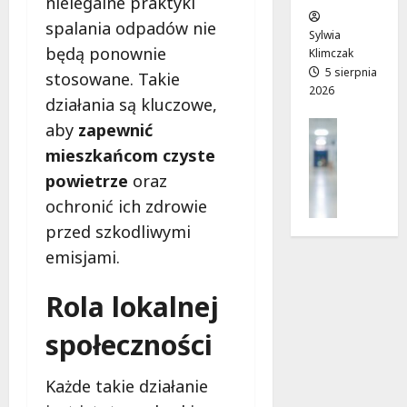
nielegalne praktyki
w
e
!
spalania odpadów nie
o
Sylwia
j
będą ponownie
Klimczak
8
8
a
5 sierpnia
sierpnia
stosowane. Takie
sierpnia
2026
d
2026
2026
działania są kluczowe,
r
Profilak
aby
zapewnić
o
Zdrowie
g
mieszkańcom czyste
Z
a
powietrze
oraz
a
d
ochronić ich zdrowie
d
o
b
przed szkodliwymi
z
a
d
emisjami.
j
r
o
o
Rola lokalnej
z
w
d
i
społeczności
r
a
o
i
Każde takie działanie
w
d
i