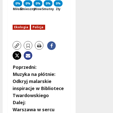
0%
0%
0%
0%
0%
Miłość
Śmieszny
Wow
Smutny
Zły
Ekologia
Policja
Z
Poprzedni:
Muzyka na płótnie:
o
Odkryj malarskie
b
inspiracje w Bibliotece
Twardowskiego
a
Dalej:
c
Warszawa w sercu