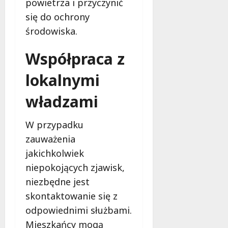
powietrza i przyczynić
e
się do ochrony
r
u
środowiska.
j
e
Współpraca z
d
a
lokalnymi
r
m
władzami
o
w
W przypadku
e
zauważenia
b
a
jakichkolwiek
d
niepokojących zjawisk,
a
niezbędne jest
n
skontaktowanie się z
i
a
odpowiednimi służbami.
d
Mieszkańcy mogą