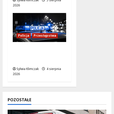
Sylwia Klimczak
5 sierpnia
2026
Policja
Przestępstwa
Kradzież w nocy:
Agresywny mężczyzna
na Chmielnej
Sylwia Klimczak
4 sierpnia
2026
POZOSTAŁE