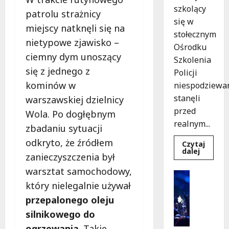
szkolący
patrolu strażnicy
się w
miejscy natknęli się na
stołecznym
nietypowe zjawisko –
Ośrodku
ciemny dym unoszący
Szkolenia
się z jednego z
Policji
kominów w
niespodziewa
stanęli
warszawskiej dzielnicy
przed
Wola. Po dogłębnym
realnym...
zbadaniu sytuacji
odkryto, że źródłem
Czytaj
Dowied
dalej
zanieczyszczenia był
się
więcej
warsztat samochodowy,
o
Kultura
Szkolen
Wydarzen
który nielegalnie używał
w
akcji:
K
przepalonego oleju
Jak
i
policjan
silnikowego do
uratowa
n
życie
ogrzewania
. Takie
o