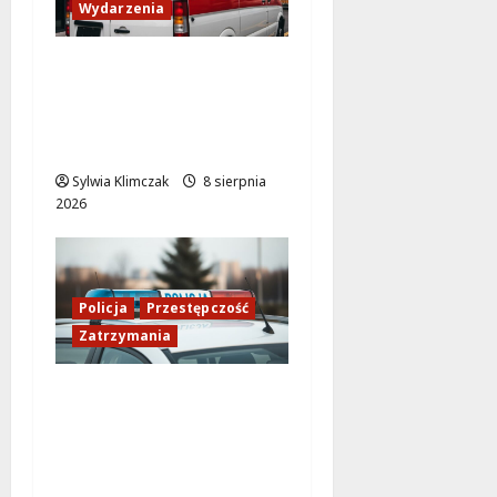
Wydarzenia
Szkolenie w akcji: Jak
policjanci uratowali
życie w krytycznej
sytuacji
Sylwia Klimczak
8 sierpnia
2026
Policja
Przestępczość
Zatrzymania
Międzynarodowy
przemytnik za
kratkami: rozbita
zorganizowana grupa