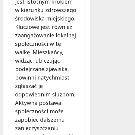
jest istotnym krokiem
ł
e
u
w kierunku zdrowszego
:
g
środowiska miejskiego.
M
o
a
Kluczowe jest również
w
m
i
zaangażowanie lokalnej
m
e
społeczności w tę
o
c
walkę. Mieszkańcy,
b
z
u
widząc lub czując
n
s
o
podejrzane zjawiska,
w
ś
powinni natychmiast
U
c
zgłaszać je
r
i
s
odpowiednim służbom.
!
u
Aktywna postawa
s
30
społeczności może
i
październi
e
zapobiec dalszemu
2025
o
zanieczyszczaniu
f