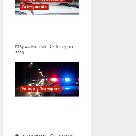
Zatrzymania
89 Zatrzymanych w
Ogólnopolskiej Akcji
Policji „Poszukiwany
Sylwia Klimczak
6 sierpnia
2026
Policja
Transport
Transportowa
kontrola w Warszawie:
59 dowodów i 10 praw
jazdy zatrzymanych!