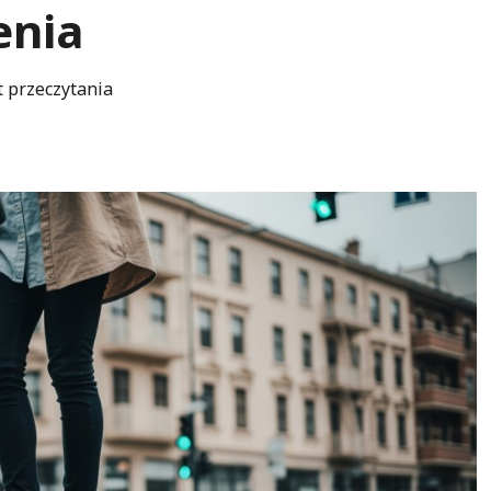
enia
t przeczytania