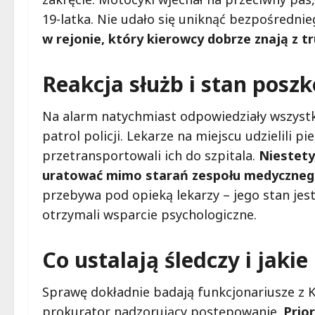
19-latka. Nie udało się uniknąć bezpośredni
w rejonie, który kierowcy dobrze znają z 
Reakcja służb i stan pos
Na alarm natychmiast odpowiedziały wszystk
patrol policji. Lekarze na miejscu udzielil
przetransportowali ich do szpitala.
Niestety
uratować mimo starań zespołu medyczne
przebywa pod opieką lekarzy – jego stan jes
otrzymali wsparcie psychologiczne.
Co ustalają śledczy i jaki
Sprawę dokładnie badają funkcjonariusze z K
prokurator nadzorujący postępowanie.
Prio