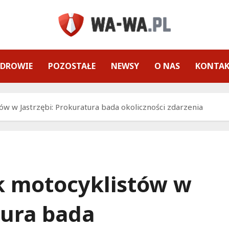
ZDROWIE
POZOSTAŁE
NEWSY
O NAS
KONTA
w w Jastrzębi: Prokuratura bada okoliczności zdarzenia
k motocyklistów w
tura bada