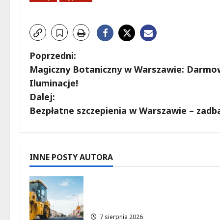
Z
Poprzedni:
Magiczny Botaniczny w Warszawie: Darmow
o
Iluminacje!
b
Dalej:
Bezpłatne szczepienia w Warszawie – zadba
a
c
z
INNE POSTY AUTORA
w
Rewolucja na ulicy Okrąg:
p
Przebudowa już w drodze!
7 sierpnia 2026