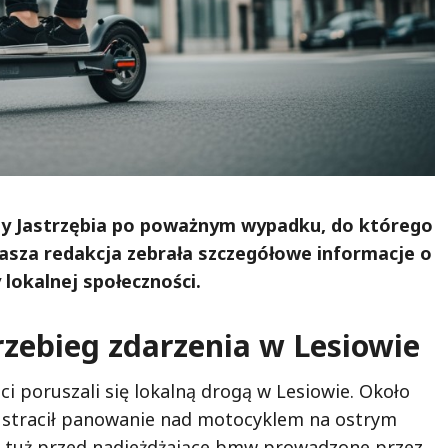
ny Jastrzębia po poważnym wypadku, do którego
Nasza redakcja zebrała szczegółowe informacje o
 lokalnej społeczności.
rzebieg zdarzenia w Lesiowie
ci poruszali się lokalną drogą w Lesiowie. Około
i stracił panowanie nad motocyklem na ostrym
s, tuż przed nadjeżdżające bmw prowadzone przez