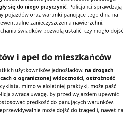
ły się do niego przyczynić
. Policjanci sprawdzają
ny pojazdów oraz warunki panujące tego dnia na
 ewentualne zanieczyszczenia nawierzchni.
chania świadków pozwolą ustalić, czy mogło dojść
stów i apel do mieszkańców
zystkich użytkowników jednośladów:
na drogach
scach o ograniczonej widoczności, ostrożność
yklista, mimo wieloletniej praktyki, może paść
Policja zwraca uwagę, by przed wyjazdem upewnić
 dostosować prędkość do panujących warunków.
nieprzewidywalnie może dojść do tragedii, nawet na