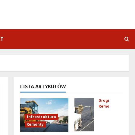
KT
LISTA ARTYKUŁÓW
Drogi
Remonty
Ulic
Infrastruktura
a
Remonty
Kub