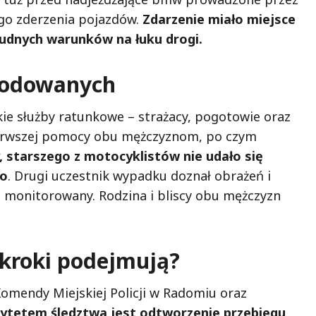
ego zderzenia pojazdów.
Zdarzenie miało miejsce
trudnych warunków na łuku drogi.
zkodowanych
ie służby ratunkowe – strażacy, pogotowie oraz
i pierwszej pomocy obu mężczyznom, po czym
, starszego z motocyklistów nie udało się
go
. Drugi uczestnik wypadku doznał obrażeń i
t monitorowany. Rodzina i bliscy obu mężczyzn
e kroki podejmują?
omendy Miejskiej Policji w Radomiu oraz
rytetem śledztwa jest odtworzenie przebiegu