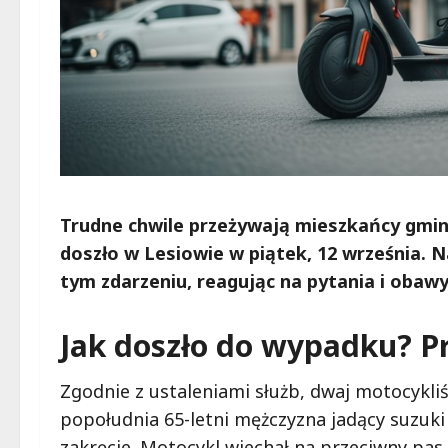
Trudne chwile przeżywają mieszkańcy gmi
doszło w Lesiowie w piątek, 12 września. 
tym zdarzeniu, reagując na pytania i obawy
Jak doszło do wypadku? P
Zgodnie z ustaleniami służb, dwaj motocykliś
popołudnia 65-letni mężczyzna jadący suzuk
zakręcie. Motocykl wjechał na przeciwny pa