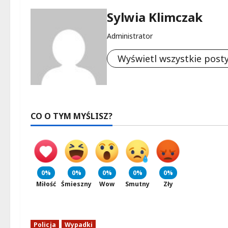
Sylwia Klimczak
Administrator
Wyświetl wszystkie post
CO O TYM MYŚLISZ?
0%
0%
0%
0%
0%
Miłość
Śmieszny
Wow
Smutny
Zły
Policja
Wypadki