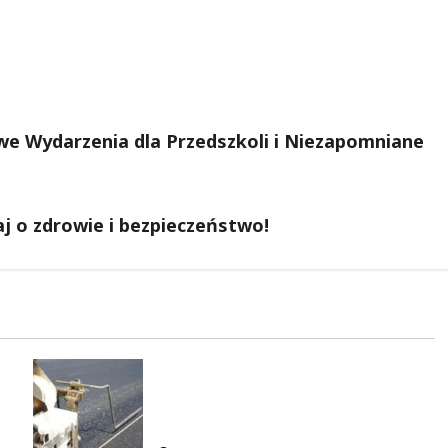
e Wydarzenia dla Przedszkoli i Niezapomniane
j o zdrowie i bezpieczeństwo!
Ulica Kubańska w nowej
odsłonie: remont startuje w
poniedziałek!