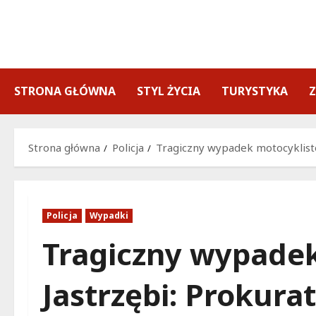
Przejdź
do
treści
STRONA GŁÓWNA
STYL ŻYCIA
TURYSTYKA
Strona główna
Policja
Tragiczny wypadek motocyklistó
Policja
Wypadki
Tragiczny wypade
Jastrzębi: Prokura