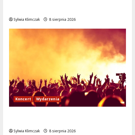
Białołęka zaprasza seniorów na darmowe
podróże do Zamościa i Krakowa!
Sylwia Klimczak
8 sierpnia 2026
Koncert
Wydarzenia
Muzyczny Stand Up: Wieczór pełen śmiechu
i dźwięków w Białołęce
Sylwia Klimczak
8 sierpnia 2026