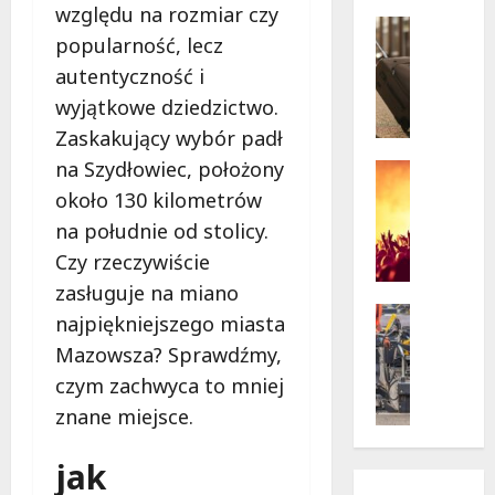
w
względu na rozmiar czy
krytycz
p
Seniorzy
sytuacji
popularność, lecz
o
Wycieczk
B
d
autentyczność i
i
g
wyjątkowe dziedzictwo.
a
w
Zaskakujący wybór padł
ł
i
na Szydłowiec, położony
o
a
Koncert
ł
Wydarzen
z
około 130 kilometrów
M
ę
d
na południe od stolicy.
u
k
a
Czy rzeczywiście
z
a
m
y
z
zasługuje na miano
i
c
a
Drogi
:
najpiękniejszego miasta
z
Remonty
p
„
Mazowsza? Sprawdźmy,
Wydarzen
n
r
W
U
czym zachwyca to mniej
y
a
i
r
S
s
e
znane miejsce.
s
t
z
l
y
a
a
k
jak
n
n
s
i