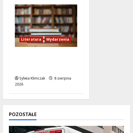
Literatura
Wydarzenia
Literackie Skarby w
Czytelni Naukowej:
Odkryj Nowe Hity!
Sylwia Klimczak
8 sierpnia
2026
POZOSTAŁE