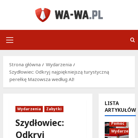
Przejdź
do
treści
Menu
główne
Strona główna
Wydarzenia
Szydłowiec: Odkryj najpiękniejszą turystyczną
perełkę Mazowsza według AI!
LISTA
Wydarzenia
Zabytki
ARTYKUŁÓW
Policja
Szydłowiec:
Pomoc
Wydarzenia
Odkryj