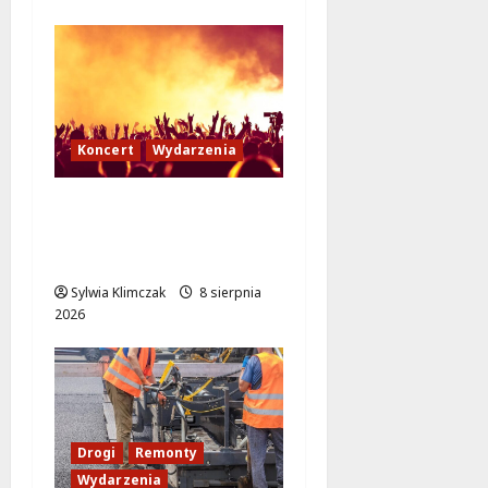
Koncert
Wydarzenia
Muzyczny Stand Up:
Wieczór pełen śmiechu
i dźwięków w Białołęce
Sylwia Klimczak
8 sierpnia
2026
Drogi
Remonty
Wydarzenia