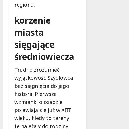
ł
regionu.
e
u
:
g
korzenie
M
o
a
w
miasta
m
i
m
e
sięgające
o
c
b
z
średniowiecza
u
n
s
o
Trudno zrozumieć
w
ś
U
wyjątkowość Szydłowca
c
r
i
bez sięgnięcia do jego
s
!
historii. Pierwsze
u
s
wzmianki o osadzie
30
i
pojawiają się już w XIII
październi
e
2025
wieku, kiedy to tereny
o
te należały do rodziny
f