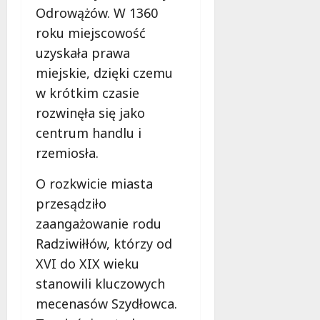
e
Odrowążów. W 1360
r
roku miejscowość
u
uzyskała prawa
j
miejskie, dzięki czemu
e
d
w krótkim czasie
a
rozwinęła się jako
r
centrum handlu i
m
o
rzemiosła.
w
O rozkwicie miasta
e
b
przesądziło
a
zaangażowanie rodu
d
Radziwiłłów, którzy od
a
n
XVI do XIX wieku
i
stanowili kluczowych
a
mecenasów Szydłowca.
d