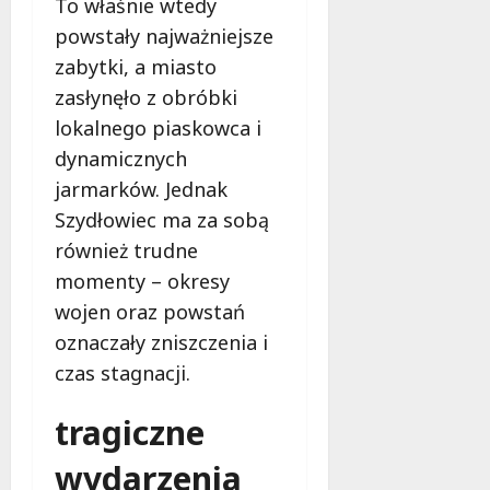
To właśnie wtedy
l
a
powstały najważniejsze
k
zabytki, a miasto
o
zasłynęło z obróbki
b
lokalnego piaskowca i
i
e
dynamicznych
t
jarmarków. Jednak
5
Szydłowiec ma za sobą
0
+
również trudne
momenty – okresy
4
wojen oraz powstań
sierpnia
oznaczały zniszczenia i
2026
czas stagnacji.
tragiczne
wydarzenia