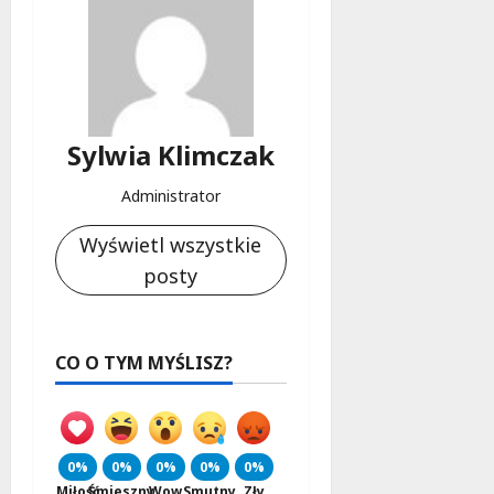
Sylwia Klimczak
Administrator
Wyświetl wszystkie
posty
CO O TYM MYŚLISZ?
0%
0%
0%
0%
0%
Miłość
Śmieszny
Wow
Smutny
Zły