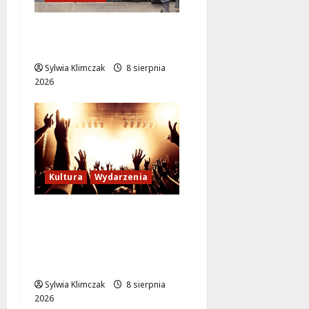
Ursynów odżywa! Aleja
KEN znów przejezdna!
Sylwia Klimczak
8 sierpnia
2026
Kultura
Wydarzenia
Letni wieczór z włoską
komedią „Follemente”:
miłość i śmiech na
ekranie!
Sylwia Klimczak
8 sierpnia
2026