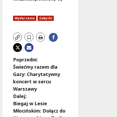
Wydarzenia
Zabytki
Z
Poprzedni:
Świećmy razem dla
o
Gazy: Charytatywny
b
koncert w sercu
Warszawy
a
Dalej:
c
Biegaj w Lesie
Młocińskim: Dołącz do
z