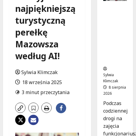
najpiękniejszą
Szkolenie
w akcji:
turystyczną
Jak
policjanci
perełkę
uratowal
i życie w
Mazowsza
krytyczn
według AI!
ej
sytuacji
Sylwia Klimczak
Sylwia
Klimczak
18 września 2025
8 sierpnia
3 minut przeczytania
2026
Podczas
codziennej
drogi na
zajęcia
funkcjonarius