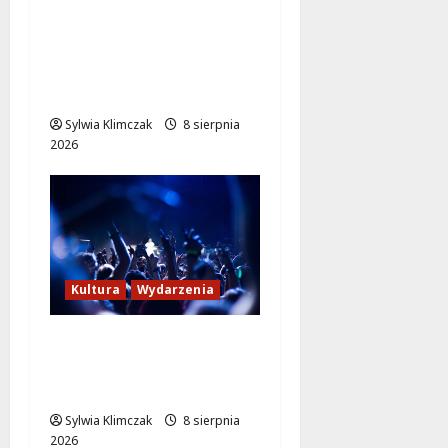
Szkolenie w akcji: Jak
policjanci uratowali
życie w krytycznej
sytuacji
Sylwia Klimczak
8 sierpnia
2026
Kultura
Wydarzenia
Kino pod gwiazdami:
„Wielki Marty” na
leżakach w Wilanowie
Sylwia Klimczak
8 sierpnia
2026