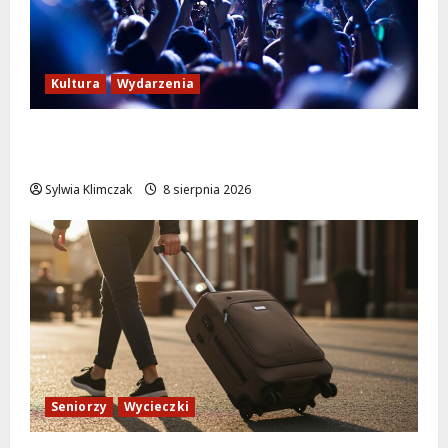
Kultura
Wydarzenia
Kino pod gwiazdami: „Wielki Marty” na
leżakach w Wilanowie
Sylwia Klimczak
8 sierpnia 2026
Seniorzy
Wycieczki