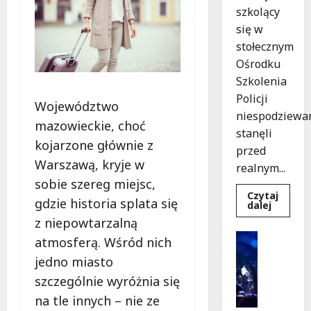
szkolący
się w
stołecznym
Ośrodku
Szkolenia
Policji
Województwo
niespodziewa
mazowieckie, choć
stanęli
kojarzone głównie z
przed
Warszawą, kryje w
realnym...
sobie szereg miejsc,
Czytaj
gdzie historia splata się
Dowied
dalej
się
z niepowtarzalną
więcej
o
Kultura
atmosferą. Wśród nich
Szkolen
Wydarzen
w
jedno miasto
akcji:
K
Jak
szczególnie wyróżnia się
i
policjan
uratowa
n
na tle innych – nie ze
życie
o