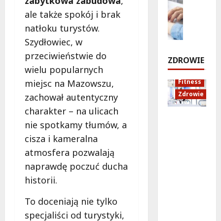
zabytkowa zabudowa
,
c
ó
a
p
Zdrowie
h
ż
ale także spokój i brak
n
r
E
u
e
o
natłoku turystów.
z
d
i
d
w
Szydłowiec, w
e
u
d
o
i
j
k
przeciwieństwie do
ź
Z
e
ZDROWIE
e
a
w
a
wielu popularnych
z
c
i
m
8
miejsc na Mazowszu,
Fitness
d
j
ę
o
sierpnia
Zdrowie
n
zachował autentyczny
a
k
ś
2026
a
z
ó
charakter – na ulicach
c
!
Rozciąga
d
w
i
nie spotkamy tłumów, a
nie:
r
w
a
cisza i kameralna
Sekret
o
B
8
i
atmosfera pozwalają
lepszej
sierpnia
w
i
K
2026
regenera
o
a
r
naprawdę poczuć ducha
cji i
t
ł
a
historii.
samopoc
n
o
k
zucia
a
ł
o
To doceniają nie tylko
mieszkań
:
ę
w
specjaliści od turystyki,
ców
T
c
a