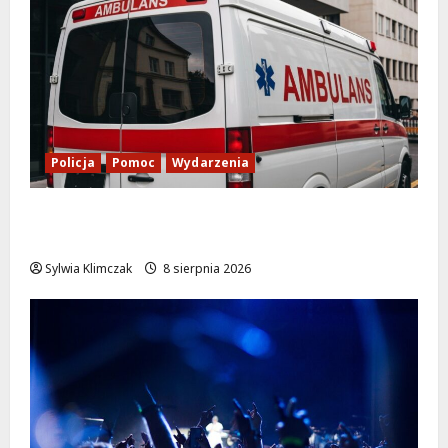
Policja
Pomoc
Wydarzenia
Szkolenie w akcji: Jak policjanci uratowali
życie w krytycznej sytuacji
Sylwia Klimczak
8 sierpnia 2026