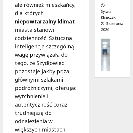
w
ale również mieszkańcy,
e
!
o
Sylwia
dla których
j
Klimczak
8
8
niepowtarzalny klimat
a
5 sierpnia
sierpnia
sierpnia
miasta stanowi
2026
d
2026
2026
r
codzienność. Sztuczna
Profilak
o
inteligencja szczególną
Zdrowie
g
wagę przywiązała do
Z
a
a
tego, że Szydłowiec
d
d
o
pozostaje jakby poza
b
z
głównymi szlakami
a
d
j
podróżniczymi, oferując
r
o
o
wytchnienie i
z
w
autentyczność coraz
d
i
trudniejszą do
r
a
o
odnalezienia w
i
w
d
większych miastach
i