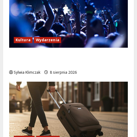
Kultura
Wydarzenia
Kino pod gwiazdami: „Wielki Marty” na
leżakach w Wilanowie
Sylwia Klimczak
8 sierpnia 2026