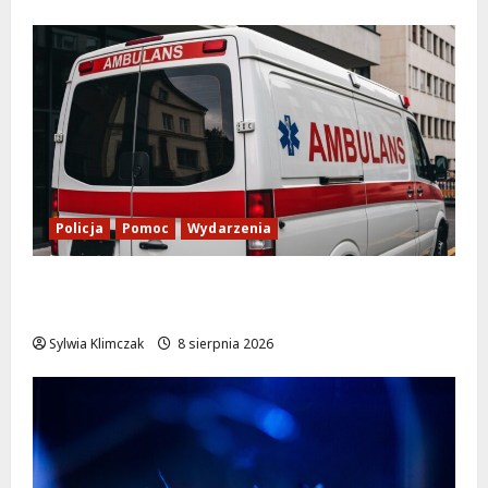
Policja
Pomoc
Wydarzenia
Szkolenie w akcji: Jak policjanci uratowali
życie w krytycznej sytuacji
Sylwia Klimczak
8 sierpnia 2026