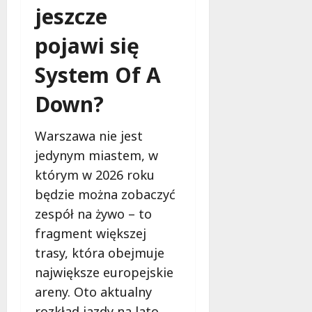
jeszcze
e
d
pojawi się
a
r
System Of A
m
o
Down?
w
e
b
Warszawa nie jest
a
jedynym miastem, w
d
którym w 2026 roku
a
będzie można zobaczyć
n
i
zespół na żywo – to
a
fragment większej
d
trasy, która obejmuje
l
a
największe europejskie
k
areny. Oto aktualny
o
rozkład jazdy na lato