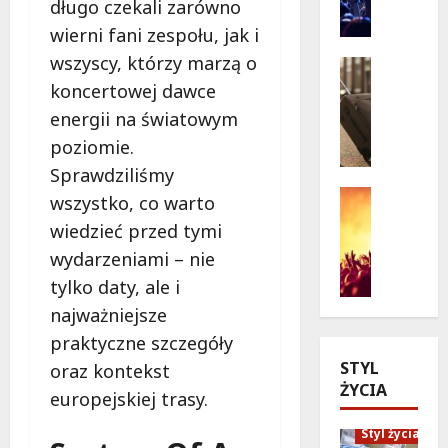
długo czekali zarówno
i
n
wierni fani zespołu, jak i
e
o
wszyscy, którzy marzą o
w
p
Seniorzy
a
o
Wycieczk
koncertowej dawce
B
k
d
energii na światowym
i
c
g
poziomie.
a
j
w
ł
i
Sprawdziliśmy
i
o
:
a
Koncert
wszystko, co warto
ł
Wydarzen
J
z
wiedzieć przed tymi
M
ę
a
d
wydarzeniami – nie
u
k
k
a
z
a
p
m
tylko daty, ale i
y
z
o
i
najważniejsze
c
a
l
:
praktyczne szczegóły
z
p
i
„
STYL
n
oraz kontekst
r
c
W
ŻYCIA
y
a
j
i
europejskiej trasy.
S
s
a
e
t
Styl życia
z
n
l