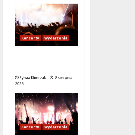
Koncerty
Wydarzenia
Rockowe szaleństwo z
zespołem IRA na Plaży
Romantycznej!
Sylwia Klimczak
8 sierpnia
2026
Koncerty
Wydarzenia