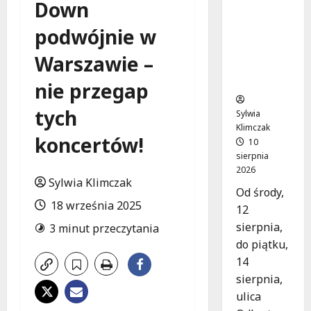
Down
Nowy
asfalt na
podwójnie w
ulicy
Odkrytej
Warszawie –
od 12
sierpnia
nie przegap
tych
Sylwia
Klimczak
koncertów!
10
sierpnia
2026
Sylwia Klimczak
Od środy,
18 września 2025
12
sierpnia,
3 minut przeczytania
do piątku,
14
sierpnia,
ulica