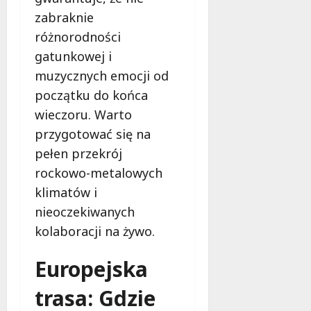
a
w
m
zabraknie
i
m
e
różnorodności
o
c
gatunkowej i
b
z
muzycznych emocji od
u
n
s
początku do końca
o
w
ś
wieczoru. Warto
U
c
przygotować się na
r
i
pełen przekrój
s
!
u
rockowo-metalowych
s
30
klimatów i
i
październi
nieoczekiwanych
e
2025
o
kolaboracji na żywo.
f
e
Europejska
r
u
trasa: Gdzie
j