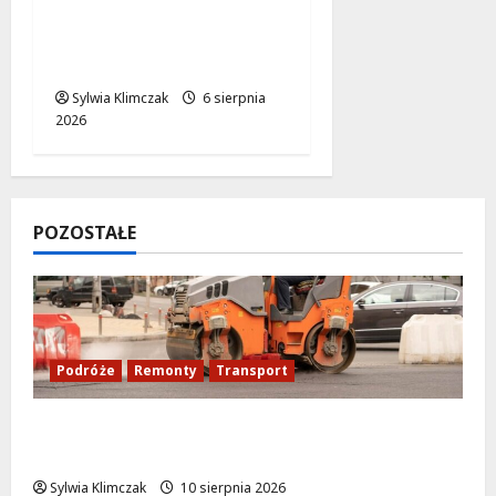
Muzyczne Pożegnanie
Lata: Wilki i Grzegorz
Hyży w Wawrze!
Sylwia Klimczak
6 sierpnia
2026
POZOSTAŁE
Podróże
Remonty
Transport
Nowy asfalt na ulicy Odkrytej od 12
sierpnia
Sylwia Klimczak
10 sierpnia 2026