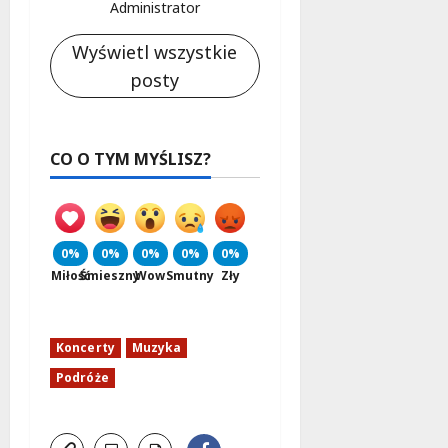
Administrator
Wyświetl wszystkie
posty
CO O TYM MYŚLISZ?
0%
0%
0%
0%
0%
Miłość
Śmieszny
Wow
Smutny
Zły
Koncerty
Muzyka
Podróże