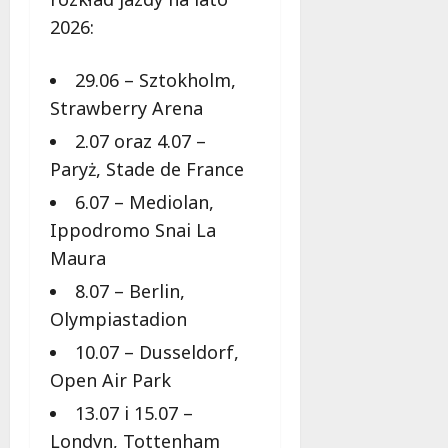
b
2026:
i
e
t
29.06 – Sztokholm,
5
Strawberry Arena
0
+
2.07 oraz 4.07 –
Paryż, Stade de France
4
6.07 – Mediolan,
sierpnia
2026
Ippodromo Snai La
Maura
8.07 – Berlin,
Olympiastadion
10.07 – Dusseldorf,
Open Air Park
13.07 i 15.07 –
Londyn, Tottenham