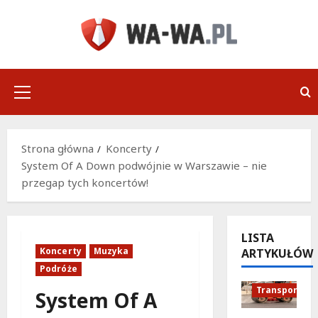
Przejdź
do
treści
Menu
główne
Strona główna
Koncerty
System Of A Down podwójnie w Warszawie – nie
przegap tych koncertów!
LISTA
Koncerty
Muzyka
ARTYKUŁÓW
Podróże
Podróże
Remonty
Transport
System Of A