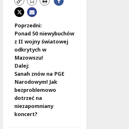
Z
Poprzedni:
Ponad 50 niewybuchów
o
z II wojny światowej
b
odkrytych w
Mazowszu!
a
Dalej:
c
Sanah znów na PGE
Narodowym! Jak
z
bezproblemowo
w
dotrzeć na
niezapomniany
p
koncert?
i