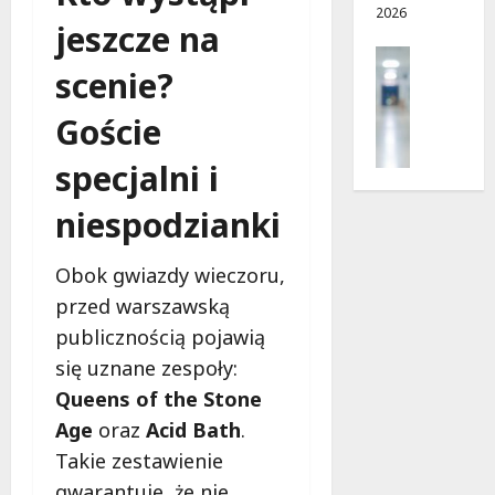
2026
ę
d
w
jeszcze na
c
r
a
Profilak
e
o
!
scenie?
Zdrowie
g
Z
a
8
8
Goście
a
d
sierpnia
sierpnia
d
o
2026
2026
specjalni i
b
z
a
d
niespodzianki
j
r
o
o
Obok gwiazdy wieczoru,
z
w
d
przed warszawską
i
r
a
publicznością pojawią
o
i
się uznane zespoły:
w
d
Queens of the Stone
i
ł
e
Age
oraz
Acid Bath
.
u
:
g
Takie zestawienie
M
o
gwarantuje, że nie