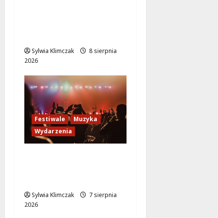
Muzyczne lato w
Włochach 2026:
Gwiazdy na scenie!
Sylwia Klimczak
8 sierpnia
2026
Festiwale
Muzyka
Wydarzenia
Jazzowe lato w
Warszawie pełne
koncertów na żywo
Sylwia Klimczak
7 sierpnia
2026