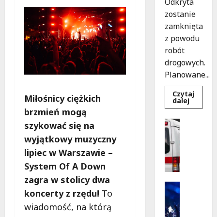
Odkryta
zostanie
zamknięta
z powodu
robót
drogowych.
Planowane...
Czytaj
Miłośnicy ciężkich
Dowied
dalej
się
brzmień mogą
więcej
o
Policja
szykować się na
Nowy
Pomoc
asfalt
wyjątkowy muzyczny
na
Wydarzen
ulicy
S
lipiec w Warszawie –
Odkryte
od
z
System Of A Down
12
k
sierpnia
zagra w stolicy dwa
o
Kultura
koncerty z rzędu!
To
l
Wydarzen
e
K
wiadomość, na którą
n
i