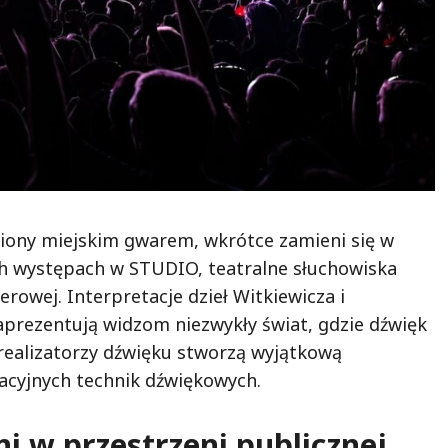
niony miejskim gwarem, wkrótce zamieni się w
ch występach w STUDIO, teatralne słuchowiska
rowej. Interpretacje dzieł Witkiewicza i
aprezentują widzom niezwykły świat, gdzie dźwięk
 realizatorzy dźwięku stworzą wyjątkową
cyjnych technik dźwiękowych.
i w przestrzeni publicznej