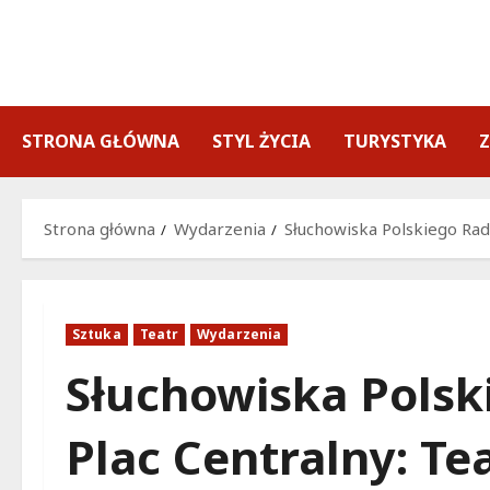
Przejdź
do
treści
STRONA GŁÓWNA
STYL ŻYCIA
TURYSTYKA
Strona główna
Wydarzenia
Słuchowiska Polskiego Rad
Sztuka
Teatr
Wydarzenia
Słuchowiska Polsk
Plac Centralny: T