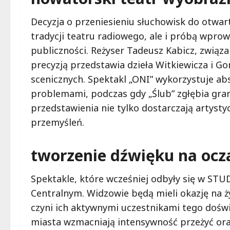
Decyzja o przeniesieniu słuchowisk do otwart
tradycji teatru radiowego, ale i próbą wpro
publiczności. Reżyser Tadeusz Kabicz, związa
precyzją przedstawia dzieła Witkiewicza i G
scenicznych. Spektakl „ONI” wykorzystuje ab
problemami, podczas gdy „Ślub” zgłębia grani
przedstawienia nie tylko dostarczają artysty
przemyśleń.
tworzenie dźwięku na oc
Spektakle, które wcześniej odbyły się w STUD
Centralnym. Widzowie będą mieli okazję na 
czyni ich aktywnymi uczestnikami tego doświ
miasta wzmacniają intensywność przeżyć oraz 