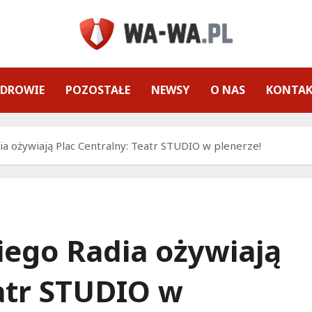
ZDROWIE
POZOSTAŁE
NEWSY
O NAS
KONTA
ia ożywiają Plac Centralny: Teatr STUDIO w plenerze!
iego Radia ożywiają
eatr STUDIO w