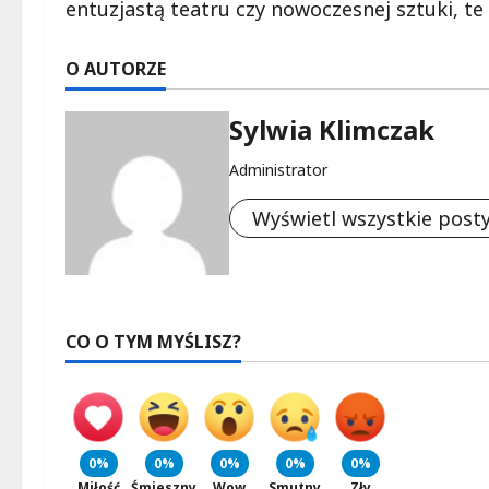
entuzjastą teatru czy nowoczesnej sztuki, t
O AUTORZE
Sylwia Klimczak
Administrator
Wyświetl wszystkie post
CO O TYM MYŚLISZ?
0%
0%
0%
0%
0%
Miłość
Śmieszny
Wow
Smutny
Zły