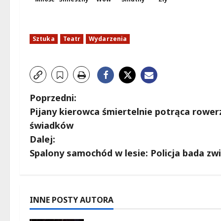
Sztuka
Teatr
Wydarzenia
Z
Poprzedni:
Pijany kierowca śmiertelnie potrąca rower
o
świadków
b
Dalej:
Spalony samochód w lesie: Policja bada z
a
c
z
INNE POSTY AUTORA