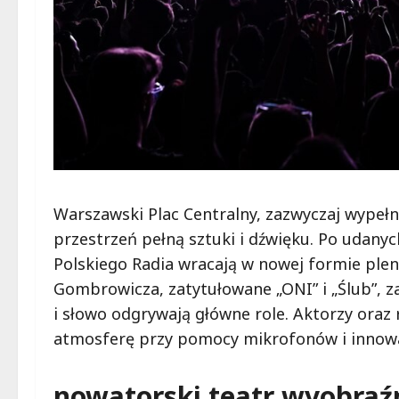
Warszawski Plac Centralny, zazwyczaj wypeł
przestrzeń pełną sztuki i dźwięku. Po udany
Polskiego Radia wracają w nowej formie plene
Gombrowicza, zatytułowane „ONI” i „Ślub”, z
i słowo odgrywają główne role. Aktorzy oraz
atmosferę przy pomocy mikrofonów i innowa
nowatorski teatr wyobraźn