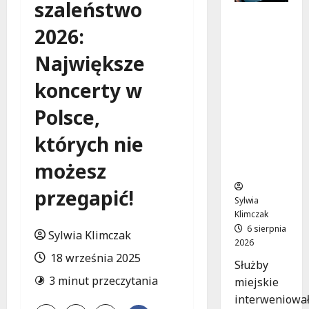
szaleństwo
Zasypany
2026:
pod
cmentar
Największe
nym
murem:
koncerty w
interwen
cja służb
Polsce,
w
dramaty
których nie
cznej
możesz
sytuacji
przegapić!
Sylwia
Klimczak
6 sierpnia
Sylwia Klimczak
2026
18 września 2025
Służby
3 minut przeczytania
miejskie
interweniowa