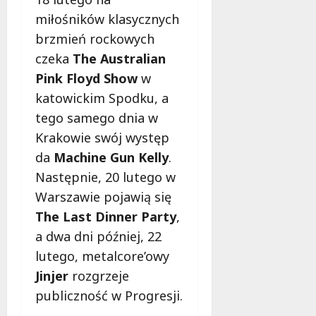
d
l
miłośników klasycznych
a
brzmień rockowych
k
czeka
The Australian
o
Pink Floyd Show
w
b
i
katowickim Spodku, a
e
tego samego dnia w
t
Krakowie swój występ
5
da
Machine Gun Kelly
.
0
+
Następnie, 20 lutego w
Warszawie pojawią się
4
The Last Dinner Party
,
sierpnia
2026
a dwa dni później, 22
lutego, metalcore’owy
Jinjer
rozgrzeje
publiczność w Progresji.