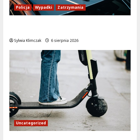
Policja
Wypadki
Zatrzymania
Zasypany pod cmentarnym murem:
interwencja służb w dramatycznej sytuacji
Sylwia Klimczak
6 sierpnia 2026
Uncategorized
Młodzi funkcjonariusze w akcji: jak