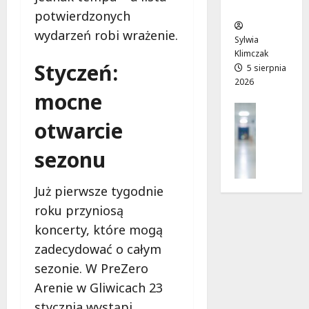
ców
r
T
!
potwierdzonych
a
w
6
wydarzeń robi wrażenie.
d
o
sierpnia
Sylwia
6
n
j
2026
Klimczak
sierpnia
Styczeń:
i
a
5 sierpnia
2026
2026
a
d
mocne
j
r
Profilak
u
o
Zdrowie
otwarcie
ż
g
Z
o
a
sezonu
a
t
d
d
w
o
b
a
z
Już pierwsze tygodnie
a
r
d
roku przyniosą
j
t
r
koncerty, które mogą
o
a
o
z
zadecydować o całym
!
w
d
i
sezonie. W PreZero
r
a
6
Arenie w Gliwicach 23
o
i
sierpnia
stycznia wystąpi
w