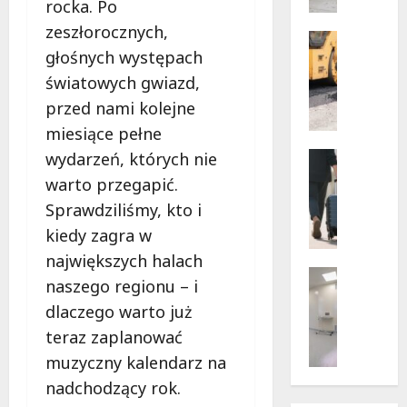
rocka. Po
w
dramaty
z
zeszłorocznych,
sytuacji
i
Infrastr
głośnych występach
Remonty
f
Transpor
u
światowych gwiazd,
N
n
przed nami kolejne
o
k
w
miesiące pełne
c
e
Noclegi
wydarzeń, których nie
j
ś
Wakacje
o
warto przegapić.
c
W
n
Sprawdziliśmy, kto i
i
a
a
e
r
kiedy zagra w
r
ż
s
i
największych halach
k
z
Wsparcie
u
naszego regionu – i
i
a
Zdrowie 
s
dlaczego warto już
B
d
w
z
e
l
s
teraz zaplanować
e
z
a
k
w
muzyczny kalendarz na
p
p
i
a
nadchodzący rok.
ł
i
e
k