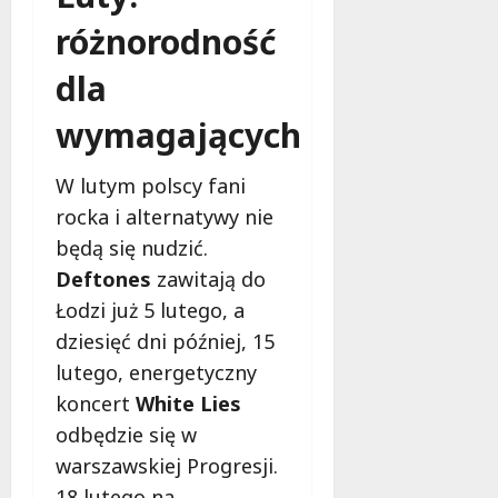
f
różnorodność
e
r
dla
u
j
wymagających
e
d
a
W lutym polscy fani
r
rocka i alternatywy nie
m
będą się nudzić.
o
Deftones
zawitają do
w
e
Łodzi już 5 lutego, a
b
dziesięć dni później, 15
a
lutego, energetyczny
d
koncert
White Lies
a
n
odbędzie się w
i
warszawskiej Progresji.
a
18 lutego na