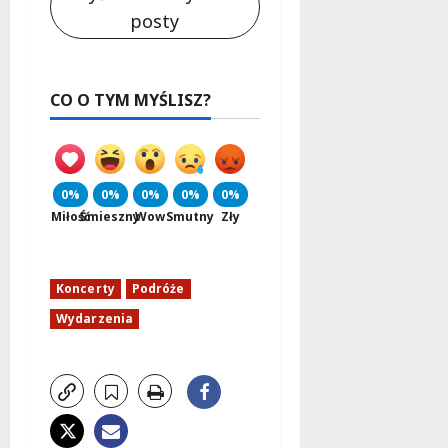
posty
CO O TYM MYŚLISZ?
0%
0%
0%
0%
0%
Miłość
Śmieszny
Wow
Smutny
Zły
Koncerty
Podróże
Wydarzenia