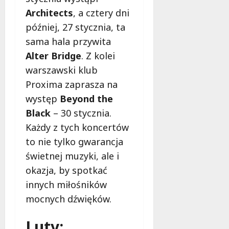
d
2026
i
Architects
, a cztery dni
ł
e
u
później, 27 stycznia, ta
:
g
sama hala przywita
M
o
a
Alter Bridge
. Z kolei
w
m
i
warszawski klub
m
e
Proxima zaprasza na
o
c
występ
Beyond the
b
z
u
Black
– 30 stycznia.
n
s
o
Każdy z tych koncertów
w
ś
to nie tylko gwarancja
U
c
świetnej muzyki, ale i
r
i
s
okazja, by spotkać
!
u
innych miłośników
s
30
mocnych dźwięków.
i
październi
e
2025
Luty:
o