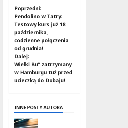
Z
Poprzedni:
Pendolino w Tatry:
o
Testowy kurs już 18
b
października,
codzienne połączenia
a
od grudnia!
c
Dalej:
Wielki Bu” zatrzymany
z
w Hamburgu tuż przed
w
ucieczką do Dubaju!
p
i
INNE POSTY AUTORA
s
Zasypany