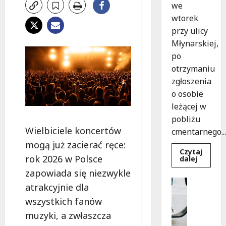
we
wtorek
przy ulicy
Młynarskiej,
po
otrzymaniu
zgłoszenia
o osobie
leżącej w
pobliżu
Wielbiciele koncertów
cmentarnego...
mogą już zacierać ręce:
Czytaj
rok 2026 w Polsce
Dowied
dalej
się
zapowiada się niezwykle
więcej
o
Uncatego
atrakcyjnie dla
Zasypa
M
pod
wszystkich fanów
cmenta
ł
murem:
o
muzyki, a zwłaszcza
interwe
służb
d