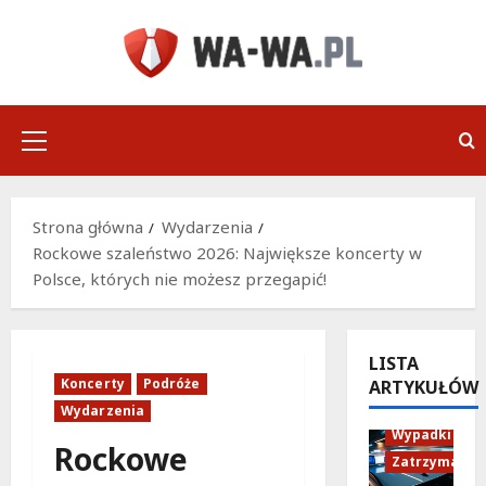
Przejdź
do
treści
Menu
główne
Strona główna
Wydarzenia
Rockowe szaleństwo 2026: Największe koncerty w
Polsce, których nie możesz przegapić!
LISTA
Koncerty
Podróże
ARTYKUŁÓW
Policja
Wydarzenia
Wypadki
Rockowe
Zatrzymania