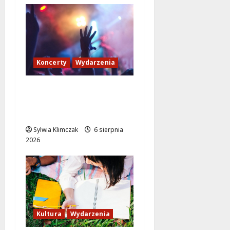
Koncerty
Wydarzenia
Muzyczne Pożegnanie
Lata: Wilki i Grzegorz
Hyży w Wawrze!
Sylwia Klimczak
6 sierpnia
2026
Kultura
Wydarzenia