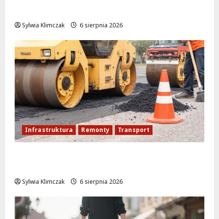
szkolenie zamieniło się w ratunek
Sylwia Klimczak
6 sierpnia 2026
Infrastruktura
Remonty
Transport
Nowe ścieżki dla pieszych i rowerzystów
na Moście Siekierkowskim!
Sylwia Klimczak
6 sierpnia 2026