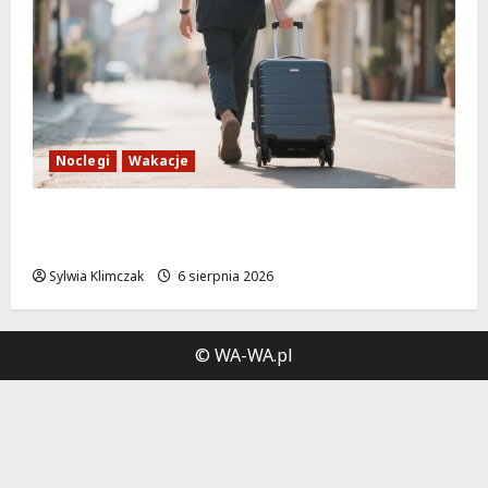
Noclegi
Wakacje
Warszawskie lato w atrakcyjnych cenach:
OSiR Polna zaprasza!
Sylwia Klimczak
6 sierpnia 2026
© WA-WA.pl