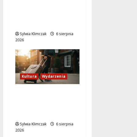
Lato w Bibliotece
Nautilus: Magia,
Przygody i
Kreatywność dla Dzieci
Sylwia Klimczak
6 sierpnia
2026
Kultura
Wydarzenia
Odkryj Wawer:
Niezwykłe historie z
prawobrzeżnej
Warszawy!
Sylwia Klimczak
6 sierpnia
2026