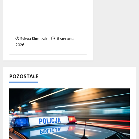
Twórcze wsparcie dla
artystów w
Warszawie: stypendia
2027!
Sylwia Klimczak
6 sierpnia
2026
POZOSTAŁE