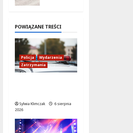
ów na
Moście
Siekierko
wskim!
POWIĄZANE TREŚCI
6 sierpnia
2026
Policja
Wydarzenia
Zatrzymania
89 Zatrzymanych w
Ogólnopolskiej Akcji
Policji „Poszukiwany
Sylwia Klimczak
6 sierpnia
2026