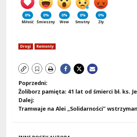
0%
0%
0%
0%
0%
Miłość
Śmieszny
Wow
Smutny
Zły
Drogi
Remonty
Z
Poprzedni:
Żoliborz pamięta: 41 lat od śmierci bł. ks. 
o
Dalej:
b
Tramwaje na Alei „Solidarności” wstrzyman
a
c