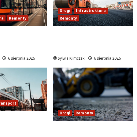
Drogi
Infrastruktura
ra
Remonty
Remonty
ja węzła Kino
Rewitalizacja ul. Loteryjki:
we oblicze
Co nowego na placu
h ulic
budowy?
6 sierpnia 2026
Sylwia Klimczak
6 sierpnia 2026
ransport
Drogi
Remonty
ja torowiska na
 Co zmienia się
Remont Połczyńskiej:
nia?
Utrudnienia dla kierowców