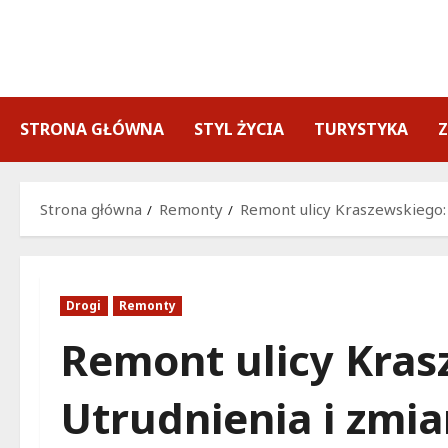
Przejdź
do
treści
STRONA GŁÓWNA
STYL ŻYCIA
TURYSTYKA
Strona główna
Remonty
Remont ulicy Kraszewskiego: 
Drogi
Remonty
Remont ulicy Kras
Utrudnienia i zmi