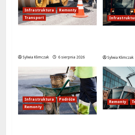
Infrastruktura
Remonty
Transport
Infrastruktu
Nowe ścieżki dla pieszych i
Rewitalizac
rowerzystów na Moście
Femina: No
Siekierkowskim!
Warszawskic
Sylwia Klimczak
6 sierpnia 2026
Sylwia Klimczak
Infrastruktura
Podróże
Remonty
T
Remonty
Modernizac
Aleja Sztandarów w
Puławskiej:
budowie: Zmiany w ruchu od
od 15 sierp