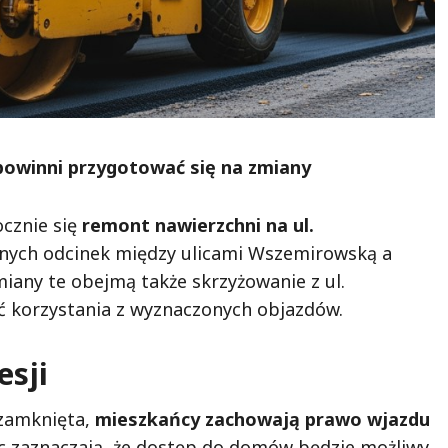
powinni przygotować się na zmiany
ocznie się
remont nawierzchni na ul.
nych odcinek między ulicami Wszemirowską a
miany te obejmą także skrzyżowanie z ul.
ć korzystania z wyznaczonych objazdów.
esji
 zamknięta,
mieszkańcy zachowają prawo wjazdu
c zaznaczają, że dostęp do domów będzie możliwy,