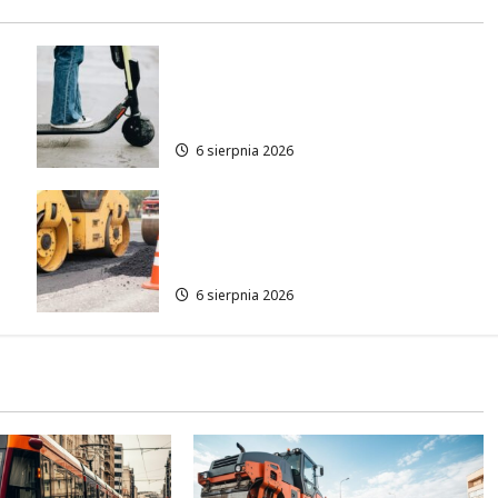
Młodzi funkcjonariusze w
akcji: jak szkolenie zamieniło
się w ratunek
6 sierpnia 2026
Nowe ścieżki dla pieszych i
rowerzystów na Moście
Siekierkowskim!
6 sierpnia 2026