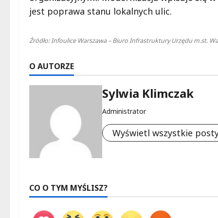
jest poprawa stanu lokalnych ulic.
Źródło: Infoulice Warszawa – Biuro Infrastruktury Urzędu m.st. W
O AUTORZE
Sylwia Klimczak
Administrator
Wyświetl wszystkie post
CO O TYM MYŚLISZ?