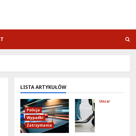
KT
LISTA ARTYKUŁÓW
Uncategorized
Mło
Policja
dzi
Wypadki
fun
Zatrzymania
kcj