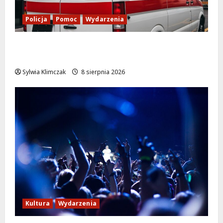
Policja
Pomoc
Wydarzenia
Szkolenie w akcji: Jak policjanci uratowali
życie w krytycznej sytuacji
Sylwia Klimczak
8 sierpnia 2026
Kultura
Wydarzenia