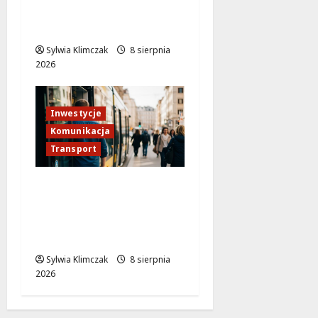
przedszkola w Pradze-
Południe!
Sylwia Klimczak
8 sierpnia
2026
Inwestycje
Komunikacja
Transport
Tramwaj do Wilanowa:
Rewolucja w
warszawskiej
komunikacji!
Sylwia Klimczak
8 sierpnia
2026