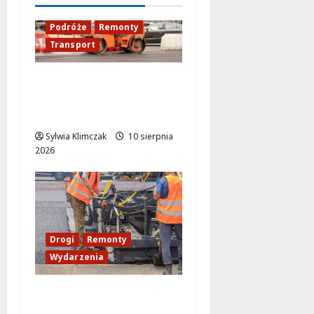
Krakowa!
Podróże
Remonty
8 sierpnia
Transport
2026
Nowy asfalt na ulicy
Odkrytej od 12
sierpnia
Sylwia Klimczak
10 sierpnia
2026
Drogi
Remonty
Wydarzenia
Ursynów odżywa! Aleja
KEN znów przejezdna!