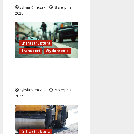
Sylwia Klimczak
8 sierpnia
2026
Infrastruktura
Transport
Wydarzenia
Veturilo w Wesołej
przeniesione! Sprawdź
nową lokalizację stacji!
Sylwia Klimczak
8 sierpnia
2026
Infrastruktura