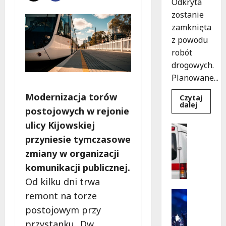
Odkryta
zostanie
zamknięta
z powodu
robót
drogowych.
Planowane...
Modernizacja torów
Czytaj
Dowied
dalej
postojowych w rejonie
się
więcej
ulicy Kijowskiej
o
Policja
Nowy
Pomoc
przyniesie tymczasowe
asfalt
na
Wydarzen
zmiany w organizacji
ulicy
S
Odkryte
komunikacji publicznej.
od
z
12
k
Od kilku dni trwa
sierpnia
o
Kultura
remont na torze
l
Wydarzen
postojowym przy
e
K
przystanku „Dw.
n
i