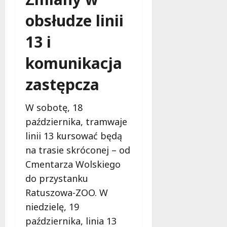
a
w
m
i
obsłudze linii
m
e
o
13 i
c
b
z
u
komunikacja
n
s
o
w
zastępcza
ś
U
c
r
i
W sobotę, 18
s
!
października, tramwaje
u
s
linii 13 kursować będą
30
i
na trasie skróconej – od
październi
e
2025
Cmentarza Wolskiego
o
do przystanku
f
e
Ratuszowa-ZOO. W
r
niedzielę, 19
u
października, linia 13
j