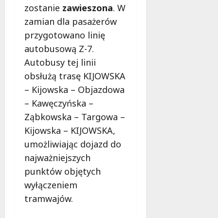
e
zostanie
zawieszona
. W
d
zamian dla pasażerów
a
przygotowano linię
r
autobusową Z-7.
m
o
Autobusy tej linii
w
obsłużą trasę KIJOWSKA
e
– Kijowska – Objazdowa
b
– Kawęczyńska –
a
d
Ząbkowska – Targowa –
a
Kijowska – KIJOWSKA,
n
umożliwiając dojazd do
i
a
najważniejszych
d
punktów objętych
l
wyłączeniem
a
tramwajów.
k
o