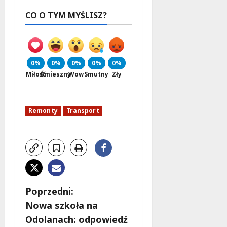
CO O TYM MYŚLISZ?
0%
0%
0%
0%
0%
Miłość
Śmieszny
Wow
Smutny
Zły
Remonty
Transport
Z
Poprzedni:
Nowa szkoła na
o
Odolanach: odpowiedź