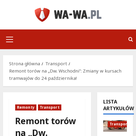
Przejdź
do
treści
Menu
główne
Strona główna
Transport
Remont torów na „Dw. Wschodni”: Zmiany w kursach
tramwajów do 24 października!
LISTA
Remonty
Transport
ARTYKUŁÓW
Podróże
Remonty
Remont torów
Transport
na „Dw.