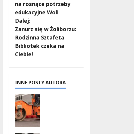
b
na rosnące potrzeby
edukacyjne Woli
a
Dalej:
c
Zanurz się w Żoliborzu:
Rodzinna Sztafeta
z
Bibliotek czeka na
w
Ciebie!
p
i
INNE POSTY AUTORA
s
Nowy
y
asfalt na
ulicy
Odkrytej
od 12
sierpnia