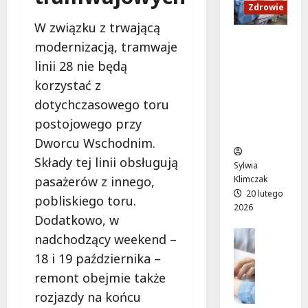
a
a
c
k
Zdrowie
n
s
i
i
W związku z trwającą
d
e
u
M
Ruch,
modernizacją, tramwaje
U
n
r
a
dieta i
linii 28 nie będą
p
i
a
r
nawodni
:
o
t
t
korzystać z
enie:
W
r
o
y
Sekrety
dotychczasowego toru
i
ó
w
”
zdroweg
postojowego przy
e
w
a
n
o życia
c
Dworcu Wschodnim.
n
l
a
z
a
i
l
Składy tej linii obsługują
Sylwia
ó
d
ż
e
pasażerów z innego,
Klimczak
r
a
y
ż
20 lutego
pobliskiego toru.
p
r
c
a
2026
e
m
Dodatkowo, w
i
k
ł
o
e
Edukacja
a
nadchodzący weekend –
e
Styl życi
w
w
c
18 i 19 października –
Zdrowie
n
e
k
h
remont obejmie także
ś
E
p
r
w
m
d
o
y
W
rozjazdy na końcu