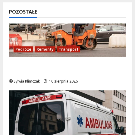
POZOSTAŁE
Podróże
Remonty
Transport
Nowy asfalt na ulicy Odkrytej od 12
sierpnia
Sylwia Klimczak
10 sierpnia 2026