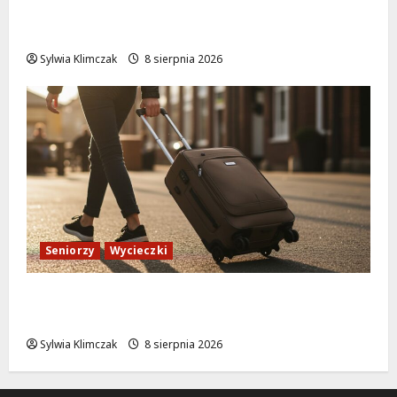
Kino pod gwiazdami: „Wielki Marty” na
leżakach w Wilanowie
Sylwia Klimczak
8 sierpnia 2026
Seniorzy
Wycieczki
Białołęka zaprasza seniorów na darmowe
podróże do Zamościa i Krakowa!
Sylwia Klimczak
8 sierpnia 2026