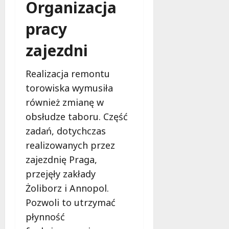
Organizacja
b
i
pracy
e
t
zajezdni
5
0
+
Realizacja remontu
torowiska wymusiła
4
również zmianę w
sierpnia
obsłudze taboru. Część
2026
zadań, dotychczas
realizowanych przez
zajezdnię Praga,
przejęły zakłady
Żoliborz i Annopol.
Pozwoli to utrzymać
płynność