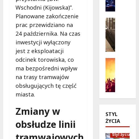
i
n
Wschodni (Kijowska)”.
e
o
Planowane zakończenie
w
p
Seniorzy
prac przewidziano na
a
o
Wycieczk
B
24 października. Na czas
k
d
i
c
g
inwestycji wyłączony
a
j
w
jest z eksploatacji
ł
i
i
odcinek torowiska, co
o
:
a
Koncert
ł
Wydarzen
J
z
ma bezpośredni wpływ
M
ę
a
d
na trasy tramwajów
u
k
k
a
obsługujących tę część
z
a
p
m
y
miasta.
z
o
i
c
a
l
:
z
p
Zmiany w
i
„
STYL
n
r
c
W
ŻYCIA
y
obsłudze linii
a
j
i
S
s
a
e
tramwajowych
t
Styl życia
z
n
l