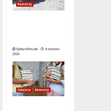
Remonty
Remont ul.
Bukowieckiej: nowa
nawierzchnia i większe
bezpieczeństwo w
Targówku
Sylwia Klimczak
8 sierpnia
2026
Oświata
Remonty
14 milionów złotych na
nowoczesne szkoły i