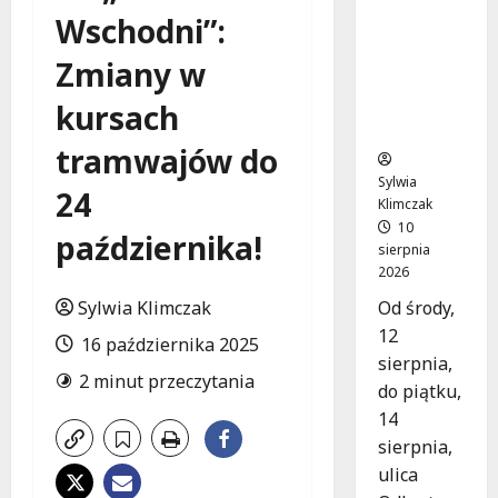
Nowy
Wschodni”:
asfalt na
ulicy
Zmiany w
Odkrytej
od 12
kursach
sierpnia
tramwajów do
Sylwia
24
Klimczak
10
października!
sierpnia
2026
Od środy,
Sylwia Klimczak
12
16 października 2025
sierpnia,
2 minut przeczytania
do piątku,
14
sierpnia,
ulica