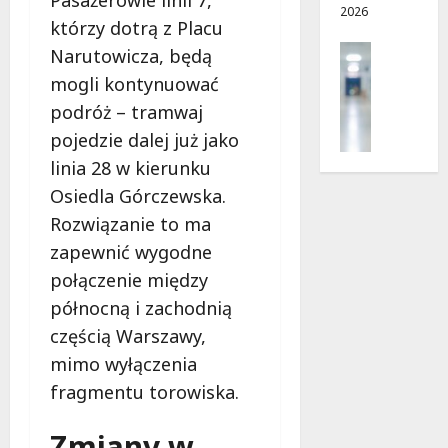
2026
ę
d
w
którzy dotrą z Placu
c
r
a
Profilak
Narutowicza, będą
e
o
!
Zdrowie
g
mogli kontynuować
Z
a
8
8
podróż – tramwaj
a
d
sierpnia
sierpnia
pojedzie dalej już jako
d
o
2026
2026
b
linia 28 w kierunku
z
a
d
Osiedla Górczewska.
j
r
Rozwiązanie to ma
o
o
z
zapewnić wygodne
w
d
połączenie między
i
r
a
północną i zachodnią
o
i
częścią Warszawy,
w
d
i
mimo wyłączenia
ł
e
u
fragmentu torowiska.
:
g
M
o
Zmiany w