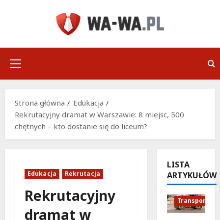
Przejdź
do
treści
Menu
główne
Strona główna
Edukacja
Rekrutacyjny dramat w Warszawie: 8 miejsc, 500
chętnych – kto dostanie się do liceum?
LISTA
Edukacja
Rekrutacja
ARTYKUŁÓW
Podróże
Remonty
Rekrutacyjny
Transport
dramat w