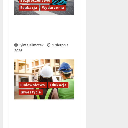
Bezpieczeństwo
Edukacja
Wydarzenia
Zdobądź kartę
rowerową przed
szkolnym dzwonkiem!
Sylwia Klimczak
5 sierpnia
2026
Budownictwo
Edukacja
Inwestycje
Inwestycja na
Białołęce: Mieszkania i
przedszkole, które