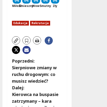
0%
0%
0%
0%
0%
Miłość
Śmieszny
Wow
Smutny
Zły
Edukacja
Rekrutacja
Z
Poprzedni:
Sierpniowe zmiany w
o
ruchu drogowym: co
b
musisz wiedzieć?
Dalej:
a
Kierowca na buspasie
c
zatrzymany – kara