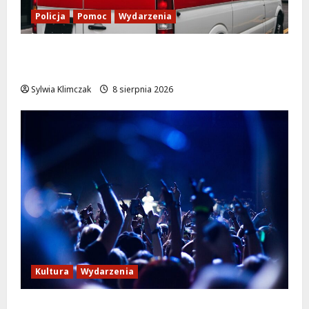
Policja
Pomoc
Wydarzenia
Szkolenie w akcji: Jak policjanci uratowali
życie w krytycznej sytuacji
Sylwia Klimczak
8 sierpnia 2026
Kultura
Wydarzenia
Kino pod gwiazdami: „Wielki Marty” na