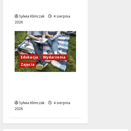
zmienią życie lokalnej
społeczności!
Sylwia Klimczak
4 sierpnia
2026
Edukacja
Wydarzenia
Zajęcia
Ciekawe sierpniowe
zajęcia dla dzieci w
Multicentrum!
Sylwia Klimczak
4 sierpnia
2026