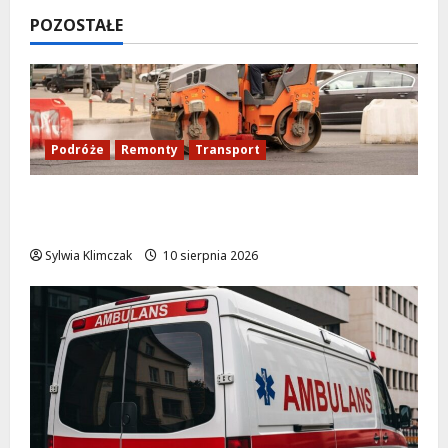
POZOSTAŁE
Podróże
Remonty
Transport
Nowy asfalt na ulicy Odkrytej od 12
sierpnia
Sylwia Klimczak
10 sierpnia 2026