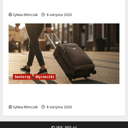
leżakach w Wilanowie
Sylwia Klimczak
8 sierpnia 2026
Seniorzy
Wycieczki
Białołęka zaprasza seniorów na darmowe
podróże do Zamościa i Krakowa!
Sylwia Klimczak
8 sierpnia 2026
© WA-WA.pl