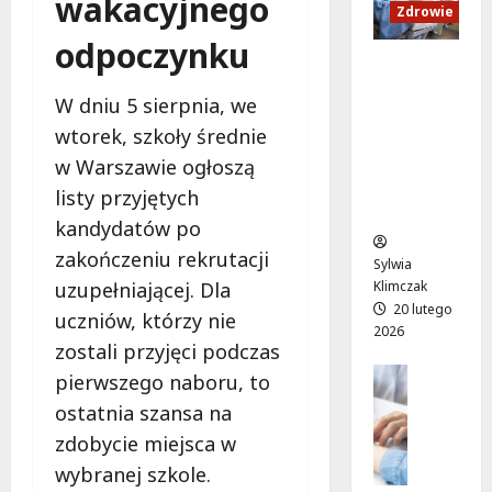
wakacyjnego
a
a
c
k
Zdrowie
n
s
i
i
odpoczynku
d
e
u
M
Ruch,
U
n
r
a
dieta i
W dniu 5 sierpnia, we
p
i
a
r
nawodni
:
o
t
t
wtorek, szkoły średnie
enie:
W
r
o
y
Sekrety
w Warszawie ogłoszą
i
ó
w
”
zdroweg
listy przyjętych
e
w
a
n
o życia
c
kandydatów po
n
l
a
z
a
i
l
zakończeniu rekrutacji
Sylwia
ó
d
ż
e
Klimczak
uzupełniającej. Dla
r
a
y
ż
20 lutego
uczniów, którzy nie
p
r
c
a
2026
e
m
zostali przyjęci podczas
i
k
ł
o
e
Edukacja
a
pierwszego naboru, to
e
Styl życi
w
w
c
ostatnia szansa na
Zdrowie
n
e
k
h
zdobycie miejsca w
ś
E
p
r
w
m
d
o
y
W
wybranej szkole.