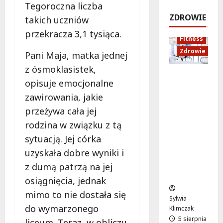
i
u
d
t
i
Tegoroczna liczba
e
k
r
y
l
ZDROWIE
takich uczniów
c
a
ó
c
a
h
c
przekracza 3,1 tysiąca.
ż
z
n
Fitness
u
j
e
n
o
Zdrowie
Pani Maja, matka jednej
i
a
d
e
w
d
z
o
j
i
z ósmoklasistek,
Rozciąga
ź
d
Z
s
e
opisuje emocjonalne
nie:
w
r
a
y
zawirowania, jakie
Sekret
i
o
m
t
8
lepszej
ę
w
przeżywa cała jej
o
u
sierpnia
regenera
k
o
ś
a
2026
rodzina w związku z tą
cji i
ó
t
c
c
sytuacją. Jej córka
samopoc
w
n
i
j
uzyskała dobre wyniki i
zucia
w
a
a
i
mieszkań
B
:
i
z dumą patrzą na jej
ców
i
T
K
8
osiągnięcia, jednak
a
w
r
sierpnia
mimo to nie dostała się
ł
o
a
2026
Sylwia
do wymarzonego
o
j
k
Klimczak
ł
a
5 sierpnia
o
liceum. Teraz, w obliczu