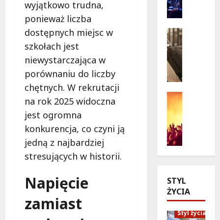
wyjątkowo trudna,
i
n
ponieważ liczba
e
o
w
p
dostępnych miejsc w
Seniorzy
a
o
Wycieczk
szkołach jest
B
k
d
niewystarczająca w
i
c
g
porównaniu do liczby
a
j
w
ł
i
i
chętnych. W rekrutacji
o
:
a
Koncert
na rok 2025 widoczna
ł
Wydarzen
J
z
jest ogromna
M
ę
a
d
u
k
konkurencja, co czyni ją
k
a
z
a
p
m
jedną z najbardziej
y
z
o
i
stresujących w historii.
c
a
l
:
z
p
i
„
Napięcie
STYL
n
r
c
W
ŻYCIA
y
a
j
i
zamiast
S
s
a
e
t
Styl życia
z
n
l