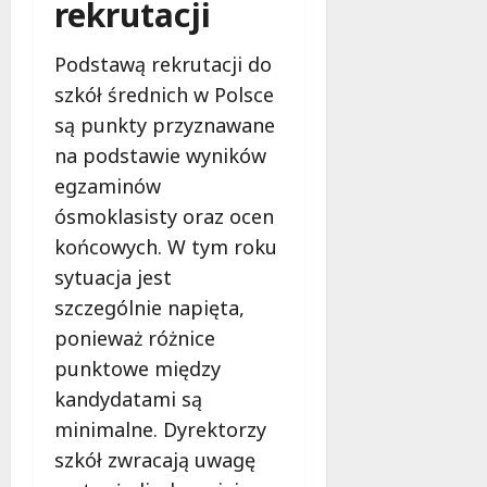
rekrutacji
e
d
Podstawą rekrutacji do
a
r
szkół średnich w Polsce
m
są punkty przyznawane
o
na podstawie wyników
w
e
egzaminów
b
ósmoklasisty oraz ocen
a
końcowych. W tym roku
d
sytuacja jest
a
n
szczególnie napięta,
i
ponieważ różnice
a
punktowe między
d
kandydatami są
l
a
minimalne. Dyrektorzy
k
szkół zwracają uwagę
o