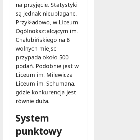
a
w
na przyjęcie. Statystyki
m
i
są jednak nieubłagane.
m
e
o
Przykładowo, w Liceum
c
b
z
Ogólnokształcącym im.
u
n
Chałubińskiego na 8
s
o
wolnych miejsc
w
ś
U
przypada około 500
c
r
i
podań. Podobnie jest w
s
!
Liceum im. Milewicza i
u
s
Liceum im. Schumana,
30
i
gdzie konkurencja jest
październi
e
2025
równie duża.
o
f
System
e
r
punktowy
u
j