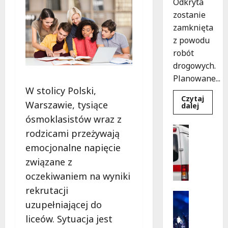
Odkryta
zostanie
zamknięta
z powodu
robót
drogowych.
Planowane...
W stolicy Polski,
Czytaj
Warszawie, tysiące
Dowied
dalej
się
ósmoklasistów wraz z
więcej
o
Policja
rodzicami przeżywają
Nowy
Pomoc
asfalt
emocjonalne napięcie
na
Wydarzen
ulicy
S
związane z
Odkryte
od
z
oczekiwaniem na wyniki
12
k
sierpnia
rekrutacji
o
Kultura
uzupełniającej do
l
Wydarzen
e
K
liceów. Sytuacja jest
n
i