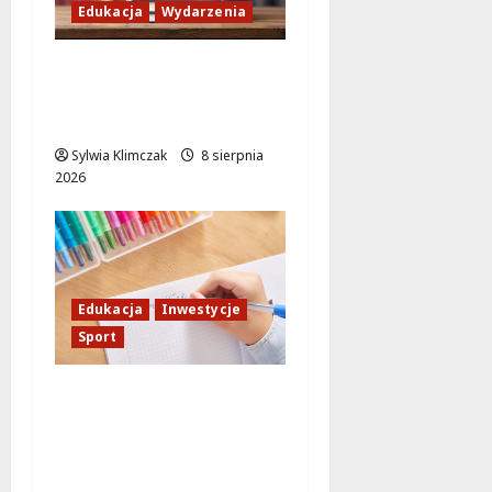
Edukacja
Wydarzenia
Mikro Wyprawa w
Świat Niezwykłych
Owadzich Tajemnic!
Sylwia Klimczak
8 sierpnia
2026
Edukacja
Inwestycje
Sport
Nowa Era Edukacji na
Żoliborzu:
Modernizacja Szkoły z
Boiskami Sportowymi