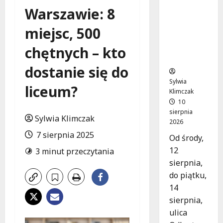
Nowy
Warszawie: 8
asfalt na
ulicy
miejsc, 500
Odkrytej
od 12
chętnych – kto
sierpnia
dostanie się do
Sylwia
liceum?
Klimczak
10
sierpnia
Sylwia Klimczak
2026
7 sierpnia 2025
Od środy,
12
3 minut przeczytania
sierpnia,
do piątku,
14
sierpnia,
ulica