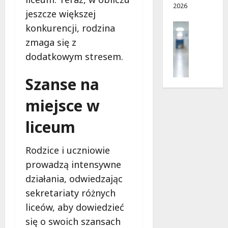
2026
ę
d
w
jeszcze większej
c
r
a
Profilak
konkurencji, rodzina
e
o
!
Zdrowie
g
zmaga się z
Z
a
8
8
dodatkowym stresem.
a
d
sierpnia
sierpnia
d
o
2026
2026
Szanse na
b
z
a
d
miejsce w
j
r
o
o
liceum
z
w
d
i
Rodzice i uczniowie
r
a
o
prowadzą intensywne
i
w
d
działania, odwiedzając
i
ł
sekretariaty różnych
e
u
:
liceów, aby dowiedzieć
g
M
o
się o swoich szansach