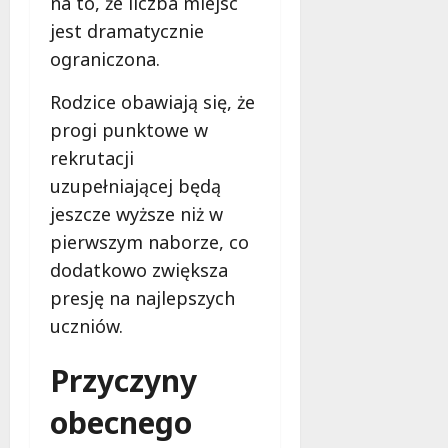
na to, że liczba miejsc
b
i
jest dramatycznie
e
ograniczona.
t
5
Rodzice obawiają się, że
0
progi punktowe w
+
rekrutacji
uzupełniającej będą
4
sierpnia
jeszcze wyższe niż w
2026
pierwszym naborze, co
dodatkowo zwiększa
presję na najlepszych
uczniów.
Przyczyny
obecnego