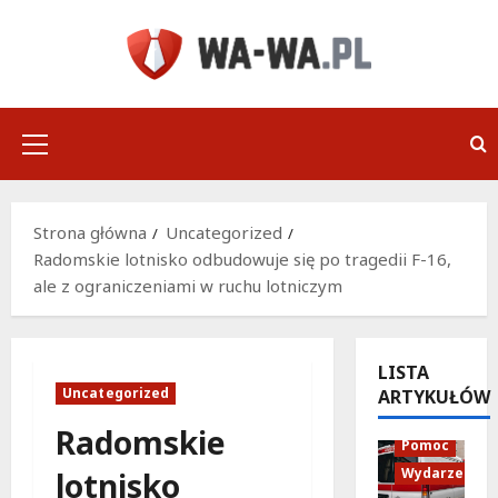
Przejdź
do
treści
Menu
główne
Strona główna
Uncategorized
Radomskie lotnisko odbudowuje się po tragedii F-16,
ale z ograniczeniami w ruchu lotniczym
LISTA
Uncategorized
ARTYKUŁÓW
Policja
Radomskie
Pomoc
Wydarzenia
lotnisko