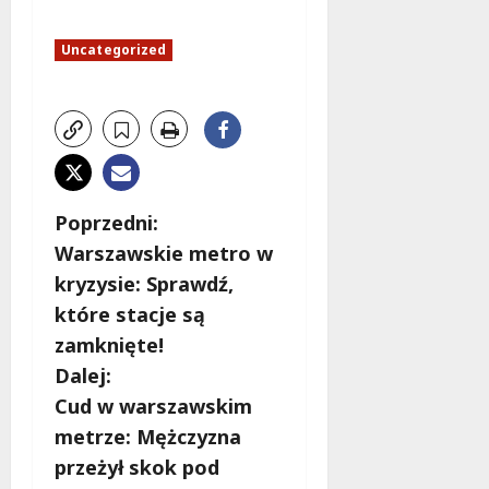
Uncategorized
Z
Poprzedni:
Warszawskie metro w
o
kryzysie: Sprawdź,
b
które stacje są
zamknięte!
a
Dalej:
c
Cud w warszawskim
metrze: Mężczyzna
z
przeżył skok pod