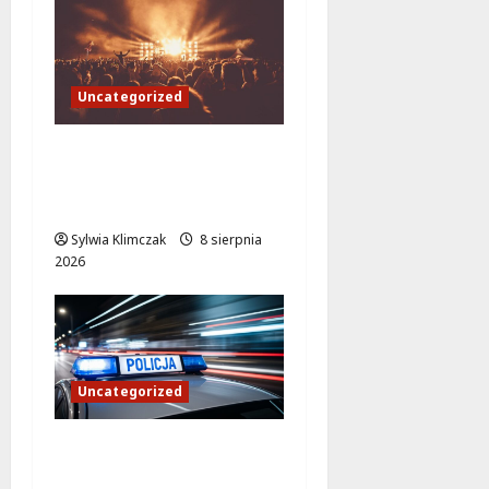
Uncategorized
Jazzowa Uczta w Parku
Olszyna z Joanną Bejm
Quartet
Sylwia Klimczak
8 sierpnia
2026
Uncategorized
Brutalny atak na
Białorusina w