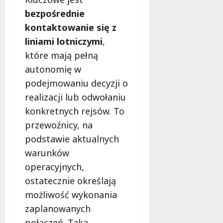
l
bezpośrednie
a
k
kontaktowanie się z
o
liniami lotniczymi
,
b
które mają pełną
i
e
autonomię w
t
podejmowaniu decyzji o
5
realizacji lub odwołaniu
0
konkretnych rejsów. To
+
przewoźnicy, na
4
podstawie aktualnych
sierpnia
warunków
2026
operacyjnych,
ostatecznie określają
możliwość wykonania
zaplanowanych
połączeń. Taka