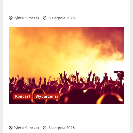
Białołęka zaprasza seniorów na darmowe
podróże do Zamościa i Krakowa!
Sylwia Klimczak
8 sierpnia 2026
Koncert
Wydarzenia
Muzyczny Stand Up: Wieczór pełen śmiechu
i dźwięków w Białołęce
Sylwia Klimczak
8 sierpnia 2026