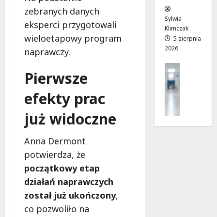
w
e
!
zebranych danych
o
Sylwia
eksperci przygotowali
j
Klimczak
8
8
wieloetapowy program
a
5 sierpnia
sierpnia
sierpnia
2026
d
2026
naprawczy.
2026
r
Profilak
o
Pierwsze
Zdrowie
g
Z
a
efekty prac
a
d
d
o
już widoczne
b
z
a
d
Anna Dermont
j
r
o
potwierdza, że
o
z
w
początkowy etap
d
i
działań naprawczych
r
a
został już ukończony
,
o
i
w
co pozwoliło na
d
i