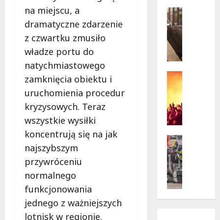
w
krytycz
na miejscu, a
p
Seniorzy
sytuacji
o
Wycieczk
dramatyczne zdarzenie
B
d
z czwartku zmusiło
i
g
władze portu do
a
w
ł
i
natychmiastowego
o
a
Koncert
zamknięcia obiektu i
ł
Wydarzen
z
uruchomienia procedur
M
ę
d
u
kryzysowych. Teraz
k
a
z
a
m
wszystkie wysiłki
y
z
i
koncentrują się na jak
c
a
Drogi
:
najszybszym
z
Remonty
p
„
Wydarzen
n
r
przywróceniu
W
U
y
a
i
normalnego
r
S
s
e
funkcjonowania
s
t
z
l
y
jednego z ważniejszych
a
a
k
n
n
s
i
lotnisk w regionie.