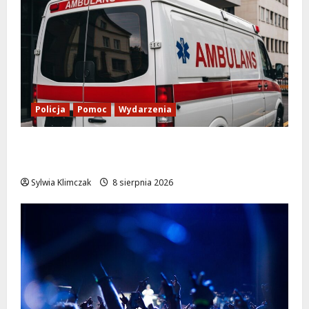
Policja
Pomoc
Wydarzenia
Szkolenie w akcji: Jak policjanci uratowali
życie w krytycznej sytuacji
Sylwia Klimczak
8 sierpnia 2026