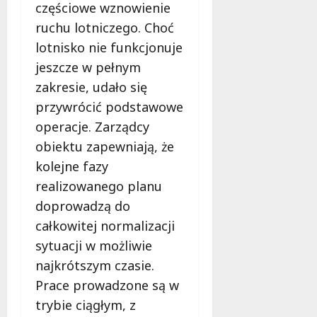
ł
częściowe wznowienie
e
u
ruchu lotniczego. Choć
:
g
M
lotnisko nie funkcjonuje
o
a
jeszcze w pełnym
w
m
i
zakresie, udało się
m
e
przywrócić podstawowe
o
c
b
operacje. Zarządcy
z
u
n
obiektu zapewniają, że
s
o
kolejne fazy
w
ś
realizowanego planu
U
c
r
doprowadzą do
i
s
!
całkowitej normalizacji
u
sytuacji w możliwie
s
30
i
najkrótszym czasie.
październi
e
Prace prowadzone są w
2025
o
trybie ciągłym, z
f