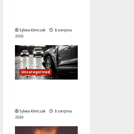
Warszawie:
Utrudnienia w ruchu i
objazdy!
Sylwia Klimczak
8 sierpnia
2026
Uncategorized
Policjant poza służbą
ratuje życie w
Mokotowie!
Sylwia Klimczak
8 sierpnia
2026