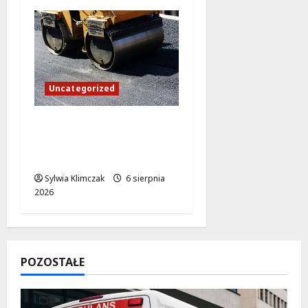
Uncategorized
Białołęka zyska nowe
drogi: finalizacja prac
na ul. Laurowej
Sylwia Klimczak
6 sierpnia
2026
POZOSTAŁE