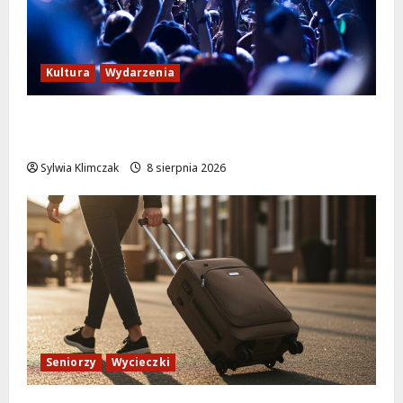
Kultura
Wydarzenia
Kino pod gwiazdami: „Wielki Marty” na
leżakach w Wilanowie
Sylwia Klimczak
8 sierpnia 2026
Seniorzy
Wycieczki