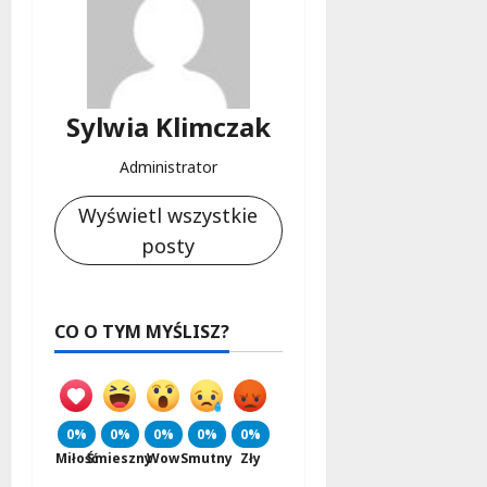
Sylwia Klimczak
Administrator
Wyświetl wszystkie
posty
CO O TYM MYŚLISZ?
0%
0%
0%
0%
0%
Miłość
Śmieszny
Wow
Smutny
Zły