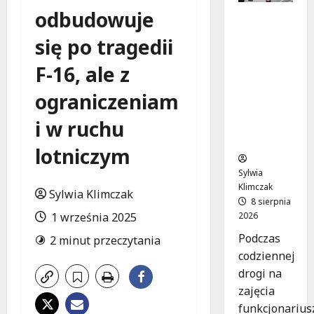
odbudowuje
Szkolenie
w akcji:
się po tragedii
Jak
policjanci
F-16, ale z
uratowal
i życie w
ograniczeniam
krytyczn
i w ruchu
ej
sytuacji
lotniczym
Sylwia
Klimczak
Sylwia Klimczak
8 sierpnia
2026
1 września 2025
Podczas
2 minut przeczytania
codziennej
drogi na
zajęcia
funkcjonarius