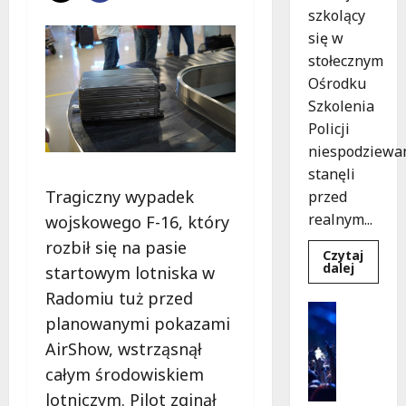
szkolący
się w
stołecznym
Ośrodku
Szkolenia
Policji
niespodziewa
stanęli
Tragiczny wypadek
przed
realnym...
wojskowego F-16, który
rozbił się na pasie
Czytaj
Dowied
dalej
startowym lotniska w
się
więcej
Radomiu tuż przed
o
Kultura
Szkolen
planowanymi pokazami
Wydarzen
w
akcji:
K
AirShow, wstrząsnął
Jak
i
policjan
całym środowiskiem
uratowa
n
życie
lotniczym. Pilot zginął
o