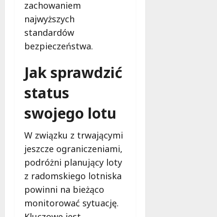
zachowaniem
e
r
najwyższych
u
standardów
j
bezpieczeństwa.
e
d
Jak sprawdzić
a
r
status
m
o
swojego lotu
w
e
b
W związku z trwającymi
a
jeszcze ograniczeniami,
d
podróżni planujący loty
a
z radomskiego lotniska
n
i
powinni na bieżąco
a
monitorować sytuację.
d
Kluczowe jest