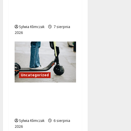
Warszawie: pięciu
Gruzinów w rękach
policji
Sylwia Klimczak
7 sierpnia
2026
Uncategorized
Młodzi funkcjonariusze
w akcji: jak szkolenie
zamieniło się w
ratunek
Sylwia Klimczak
6 sierpnia
2026