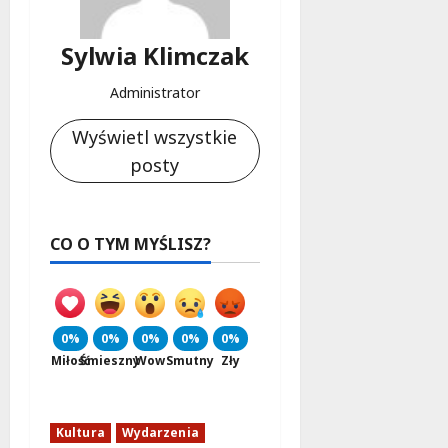
Sylwia Klimczak
Administrator
Wyświetl wszystkie
posty
CO O TYM MYŚLISZ?
0%
0%
0%
0%
0%
Miłość
Śmieszny
Wow
Smutny
Zły
Kultura
Wydarzenia