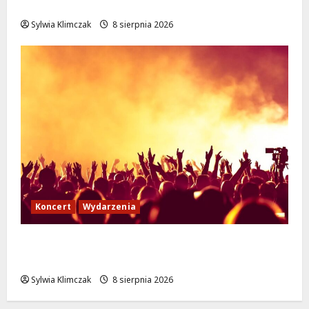
podróże do Zamościa i Krakowa!
Sylwia Klimczak
8 sierpnia 2026
Koncert
Wydarzenia
Muzyczny Stand Up: Wieczór pełen śmiechu
i dźwięków w Białołęce
Sylwia Klimczak
8 sierpnia 2026