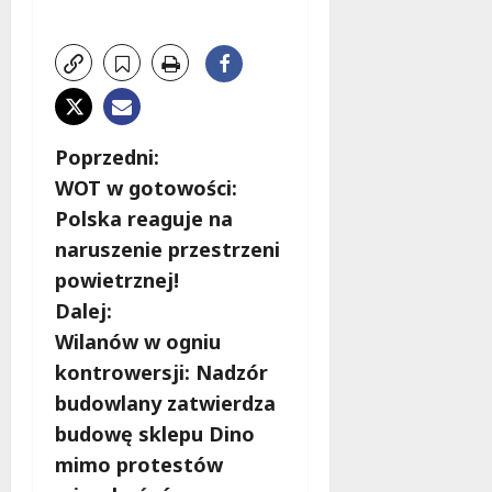
Z
Poprzedni:
WOT w gotowości:
o
Polska reaguje na
b
naruszenie przestrzeni
powietrznej!
a
Dalej:
c
Wilanów w ogniu
kontrowersji: Nadzór
z
budowlany zatwierdza
w
budowę sklepu Dino
mimo protestów
p