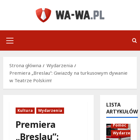
Przejdź
do
treści
Menu
główne
Strona główna
Wydarzenia
Premiera „Breslau”: Gwiazdy na turkusowym dywanie
w Teatrze Polskim!
LISTA
Kultura
Wydarzenia
ARTYKUŁÓW
Policja
Premiera
Pomoc
Wydarzenia
„Breslau”: