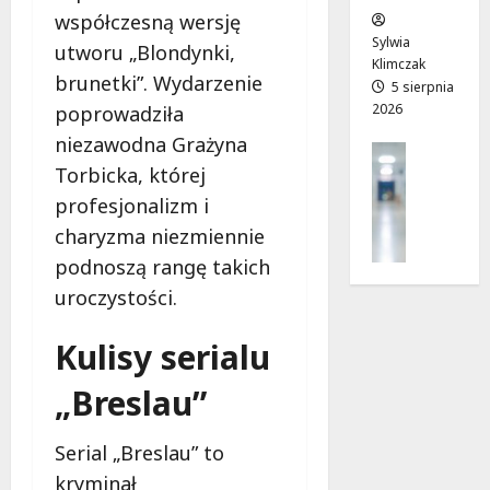
w
e
!
współczesną wersję
o
Sylwia
utworu „Blondynki,
j
Klimczak
8
8
brunetki”. Wydarzenie
a
5 sierpnia
sierpnia
sierpnia
2026
d
poprowadziła
2026
2026
r
niezawodna Grażyna
Profilak
o
Torbicka, której
Zdrowie
g
Z
profesjonalizm i
a
a
d
charyzma niezmiennie
d
o
podnoszą rangę takich
b
z
uroczystości.
a
d
j
r
o
Kulisy serialu
o
z
w
„Breslau”
d
i
r
a
o
i
Serial „Breslau” to
w
d
kryminał
i