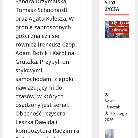
Sandra Drzymalska,
ó
STYL
d
e
M
w
ŻYCIA
Tomasz Schuchardt
U
n
a
o
p
i
r
oraz Agata Kulesza. W
d
Styl życia
:
o
t
gronie zaproszonych
ż
W
r
Zdrowie
y
gości znaleźli się
y
i
ó
”
w
e
również Ireneusz Czop,
w
n
Ruch,
a
c
n
a
Adam Bobik i Karolina
dieta i
!
z
a
l
nawodni
Gruszka. Przybyli oni
A
ó
d
e
enie:
l
stylowymi
r
a
ż
Sekrety
e
p
r
samochodami z epoki,
a
zdroweg
j
e
m
k
o życia
nawiązującymi do
a
ł
o
a
czasów, w których
K
e
w
c
Sylwia
E
osadzony jest serial.
n
e
h
Klimczak
N
ś
p
w
Obecność reżysera
20 lutego
z
m
o
W
2026
Leszka Dawida i
n
i
d
i
kompozytora Radzimira
ó
e
Edukacja
r
l
w
Styl życi