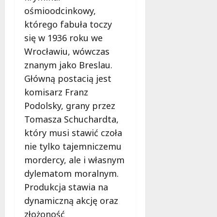
ł
ośmioodcinkowy,
e
u
:
którego fabuła toczy
g
M
o
się w 1936 roku we
a
w
Wrocławiu, wówczas
m
i
m
znanym jako Breslau.
e
o
c
Główną postacią jest
b
z
komisarz Franz
u
n
Podolsky, grany przez
s
o
w
Tomasza Schuchardta,
ś
U
c
który musi stawić czoła
r
i
nie tylko tajemniczemu
s
!
mordercy, ale i własnym
u
s
dylematom moralnym.
30
i
październi
Produkcja stawia na
e
2025
dynamiczną akcję oraz
o
f
złożoność