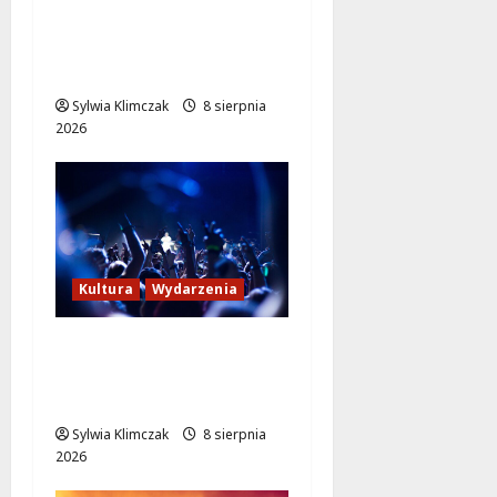
policjanci uratowali
życie w krytycznej
sytuacji
Sylwia Klimczak
8 sierpnia
2026
Kultura
Wydarzenia
Kino pod gwiazdami:
„Wielki Marty” na
leżakach w Wilanowie
Sylwia Klimczak
8 sierpnia
2026