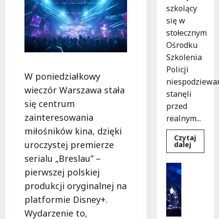
szkolący
się w
stołecznym
Ośrodku
Szkolenia
Policji
W poniedziałkowy
niespodziewa
wieczór Warszawa stała
stanęli
się centrum
przed
zainteresowania
realnym...
miłośników kina, dzięki
Czytaj
uroczystej premierze
Dowied
dalej
się
serialu „Breslau” –
więcej
o
Kultura
pierwszej polskiej
Szkolen
Wydarzen
w
produkcji oryginalnej na
akcji:
K
Jak
i
platformie Disney+.
policjan
uratowa
n
Wydarzenie to,
życie
o