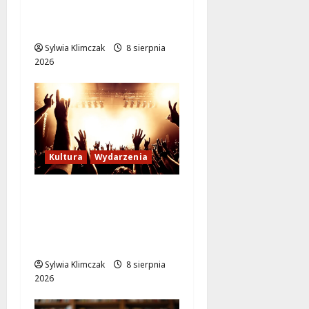
Ursynów odżywa! Aleja
KEN znów przejezdna!
Sylwia Klimczak
8 sierpnia
2026
Kultura
Wydarzenia
Letni wieczór z włoską
komedią „Follemente”:
miłość i śmiech na
ekranie!
Sylwia Klimczak
8 sierpnia
2026