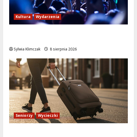
Kultura
Wydarzenia
Kino pod gwiazdami: „Wielki Marty” na
leżakach w Wilanowie
Sylwia Klimczak
8 sierpnia 2026
Seniorzy
Wycieczki
Białołęka zaprasza seniorów na darmowe