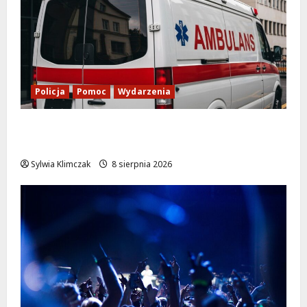
Policja
Pomoc
Wydarzenia
Szkolenie w akcji: Jak policjanci uratowali
życie w krytycznej sytuacji
Sylwia Klimczak
8 sierpnia 2026