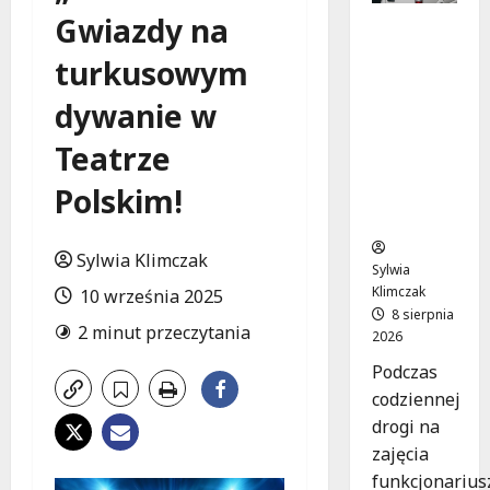
Gwiazdy na
Szkolenie
w akcji:
turkusowym
Jak
policjanci
dywanie w
uratowal
i życie w
Teatrze
krytyczn
Polskim!
ej
sytuacji
Sylwia Klimczak
Sylwia
Klimczak
10 września 2025
8 sierpnia
2 minut przeczytania
2026
Podczas
codziennej
drogi na
zajęcia
funkcjonarius