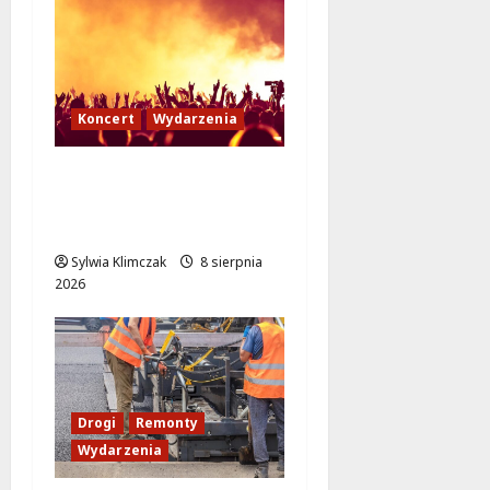
Koncert
Wydarzenia
Muzyczny Stand Up:
Wieczór pełen śmiechu
i dźwięków w Białołęce
Sylwia Klimczak
8 sierpnia
2026
Drogi
Remonty
Wydarzenia