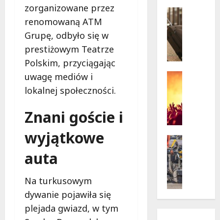
w
zorganizowane przez
krytycz
p
Seniorzy
sytuacji
renomowaną ATM
o
Wycieczk
B
d
Grupę, odbyło się w
i
g
prestiżowym Teatrze
a
w
Polskim, przyciągając
ł
i
o
a
uwagę mediów i
Koncert
ł
Wydarzen
z
lokalnej społeczności.
M
ę
d
u
k
a
Znani goście i
z
a
m
y
z
i
wyjątkowe
c
a
Drogi
:
z
Remonty
p
„
auta
Wydarzen
n
r
W
U
y
a
i
r
Na turkusowym
S
s
e
s
t
z
dywanie pojawiła się
l
y
a
a
k
plejada gwiazd, w tym
n
n
s
i