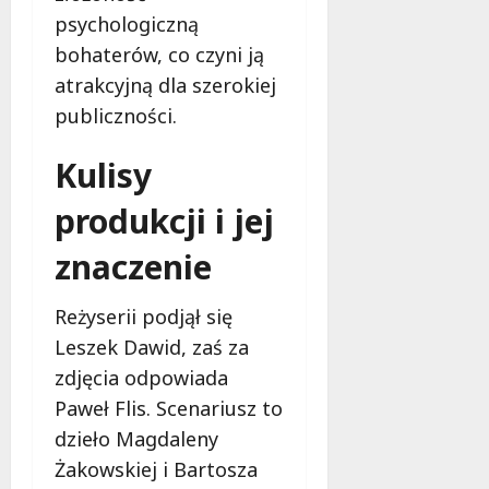
e
psychologiczną
r
bohaterów, co czyni ją
u
atrakcyjną dla szerokiej
j
e
publiczności.
d
a
Kulisy
r
m
produkcji i jej
o
w
znaczenie
e
b
Reżyserii podjął się
a
Leszek Dawid, zaś za
d
a
zdjęcia odpowiada
n
Paweł Flis. Scenariusz to
i
dzieło Magdaleny
a
Żakowskiej i Bartosza
d