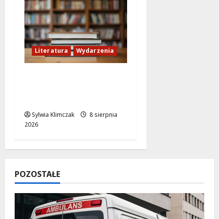
Literatura
Wydarzenia
Literackie Skarby w
Czytelni Naukowej:
Odkryj Nowe Hity!
Sylwia Klimczak
8 sierpnia
2026
POZOSTAŁE