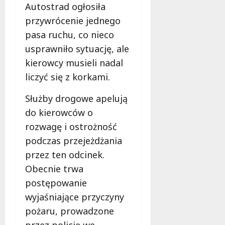
ł
Autostrad ogłosiła
e
u
przywrócenie jednego
:
g
M
pasa ruchu, co nieco
o
a
w
usprawniło sytuację, ale
m
i
kierowcy musieli nadal
m
e
liczyć się z korkami.
o
c
b
z
Służby drogowe apelują
u
n
s
do kierowców o
o
w
ś
rozwagę i ostrożność
U
c
podczas przejeżdżania
r
i
przez ten odcinek.
s
!
u
Obecnie trwa
s
postępowanie
30
i
październi
wyjaśniające przyczyny
e
2025
o
pożaru, prowadzone
f
przez policję we