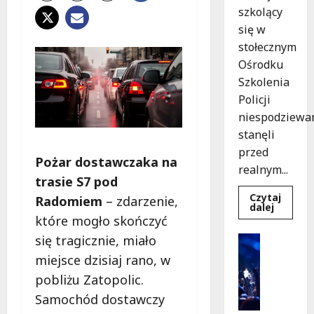
szkolący
się w
stołecznym
Ośrodku
Szkolenia
Policji
niespodziewa
stanęli
przed
Pożar dostawczaka na
realnym...
trasie S7 pod
Czytaj
Radomiem
– zdarzenie,
Dowied
dalej
się
które mogło skończyć
więcej
o
się tragicznie, miało
Kultura
Szkolen
Wydarzen
w
miejsce dzisiaj rano, w
akcji:
K
Jak
pobliżu Zatopolic.
i
policjan
uratowa
Samochód dostawczy
n
życie
o