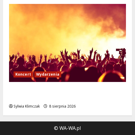
Koncert
Wydarzenia
Muzyczny Stand Up: Wieczór pełen śmiechu
i dźwięków w Białołęce
Sylwia Klimczak
8 sierpnia 2026
© WA-WA.pl