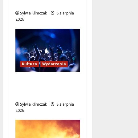
sytuacji
Sylwia Klimczak
8 sierpnia
2026
Kultura
Wydarzenia
Kino pod gwiazdami:
„Wielki Marty” na
leżakach w Wilanowie
Sylwia Klimczak
8 sierpnia
2026