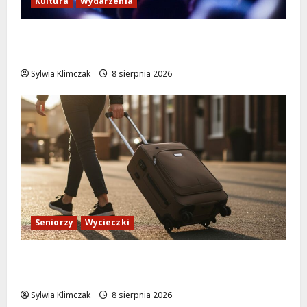
Kultura
Wydarzenia
Kino pod gwiazdami: „Wielki Marty” na
leżakach w Wilanowie
Sylwia Klimczak
8 sierpnia 2026
Seniorzy
Wycieczki
Białołęka zaprasza seniorów na darmowe
podróże do Zamościa i Krakowa!
Sylwia Klimczak
8 sierpnia 2026