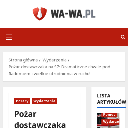
Przejdź
do
treści
Menu
główne
Strona główna
Wydarzenia
Pożar dostawczaka na S7: Dramaticzne chwile pod
Radomiem i wielkie utrudnienia w ruchu!
LISTA
Pożary
Wydarzenia
ARTYKUŁÓW
Policja
Pożar
Pomoc
Wydarzenia
dostawczaka