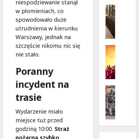
w
niespodziewanie stanął
krytycz
p
Seniorzy
sytuacji
w płomieniach, co
o
Wycieczk
spowodowało duże
B
d
i
g
utrudnienia w kierunku
a
w
Warszawy, jednak na
ł
i
szczęście nikomu nic się
o
a
Koncert
nie stało.
ł
Wydarzen
z
M
ę
d
u
k
Poranny
a
z
a
m
y
incydent na
z
i
c
a
Drogi
:
trasie
z
Remonty
p
„
Wydarzen
n
r
W
U
y
a
i
Wydarzenie miało
r
S
s
e
miejsce tuż przed
s
t
z
l
y
godziną 10:00.
Straż
a
a
k
n
n
s
i
pożarna szybko