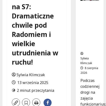
na S7:
Szkolenie
w akcji:
Dramaticzne
Jak
policjanci
chwile pod
uratowal
i życie w
Radomiem i
krytyczn
wielkie
ej
sytuacji
utrudnienia w
Sylwia
ruchu!
Klimczak
8 sierpnia
2026
Sylwia Klimczak
Podczas
13 września 2025
codziennej
2 minut przeczytania
drogi na
zajęcia
funkcjonarius