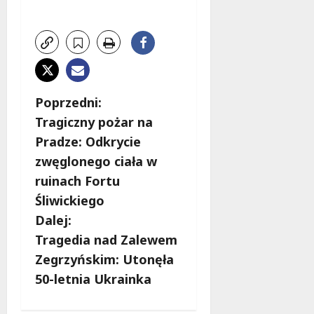
Z
Poprzedni:
Tragiczny pożar na
o
Pradze: Odkrycie
b
zwęglonego ciała w
ruinach Fortu
a
Śliwickiego
c
Dalej:
Tragedia nad Zalewem
z
Zegrzyńskim: Utonęła
w
50-letnia Ukrainka
p