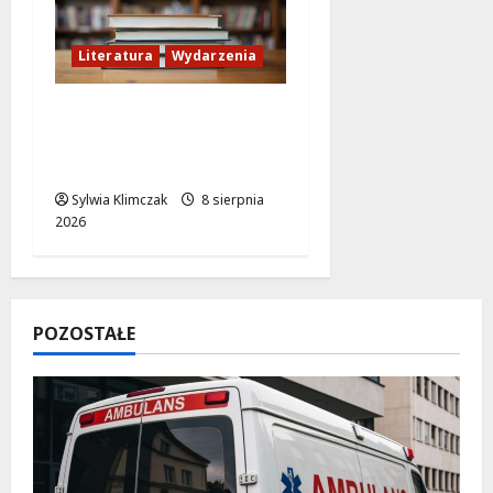
Literatura
Wydarzenia
Literackie Skarby w
Czytelni Naukowej:
Odkryj Nowe Hity!
Sylwia Klimczak
8 sierpnia
2026
POZOSTAŁE