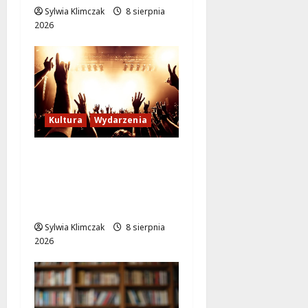
Sylwia Klimczak
8 sierpnia
2026
Kultura
Wydarzenia
Letni wieczór z włoską
komedią „Follemente”:
miłość i śmiech na
ekranie!
Sylwia Klimczak
8 sierpnia
2026