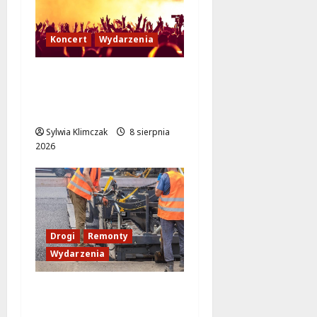
Koncert
Wydarzenia
Muzyczny Stand Up:
Wieczór pełen śmiechu
i dźwięków w Białołęce
Sylwia Klimczak
8 sierpnia
2026
Drogi
Remonty
Wydarzenia
Ursynów odżywa! Aleja
KEN znów przejezdna!