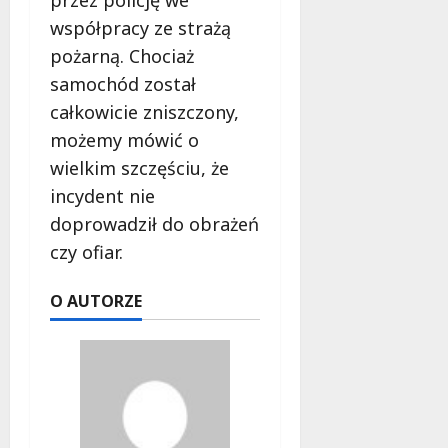
e
współpracy ze strażą
r
pożarną. Chociaż
u
j
samochód został
e
całkowicie zniszczony,
d
możemy mówić o
a
wielkim szczęściu, że
r
m
incydent nie
o
doprowadził do obrażeń
w
czy ofiar.
e
b
a
O AUTORZE
d
a
n
i
a
d