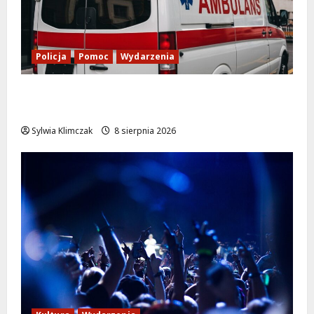
Policja
Pomoc
Wydarzenia
Szkolenie w akcji: Jak policjanci uratowali
życie w krytycznej sytuacji
Sylwia Klimczak
8 sierpnia 2026