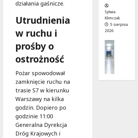
działania gaśnicze.
w
e
!
o
Sylwia
Utrudnienia
j
Klimczak
8
8
a
5 sierpnia
sierpnia
sierpnia
w ruchu i
2026
d
2026
2026
r
prośby o
Profilak
o
Zdrowie
g
ostrożność
Z
a
a
d
d
o
Pożar spowodował
b
z
zamknięcie ruchu na
a
d
trasie S7 w kierunku
j
r
o
Warszawy na kilka
o
z
w
godzin. Dopiero po
d
i
godzinie 11:00
r
a
Generalna Dyrekcja
o
i
w
Dróg Krajowych i
d
i