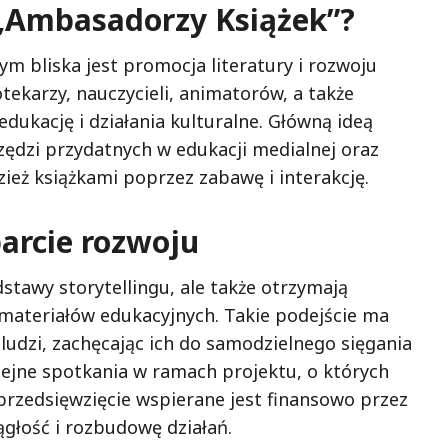
 „Ambasadorzy Książek”?
m bliska jest promocja literatury i rozwoju
otekarzy, nauczycieli, animatorów, a także
ukację i działania kulturalne. Główną ideą
zędzi przydatnych w edukacji medialnej oraz
eż książkami poprzez zabawę i interakcję.
arcie rozwoju
stawy storytellingu, ale także otrzymają
materiałów edukacyjnych. Takie podejście ma
udzi, zachęcając ich do samodzielnego sięgania
olejne spotkania w ramach projektu, o których
przedsięwzięcie wspierane jest finansowo przez
ągłość i rozbudowę działań.