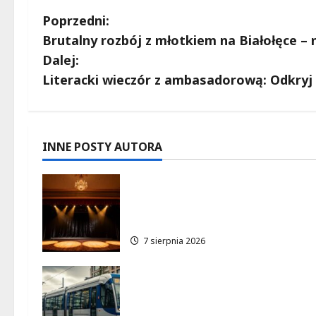
Z
Poprzedni:
Brutalny rozbój z młotkiem na Białołęce – 
o
Dalej:
b
Literacki wieczór z ambasadorową: Odkryj 
a
c
INNE POSTY AUTORA
z
Magiczne chwile z teatrem:
w
przygoda gęsi i lisa na plaży 
Wawrze!
p
7 sierpnia 2026
i
s
Zabytkowy wrocławski
tramwaj zaskakuje Warszaw