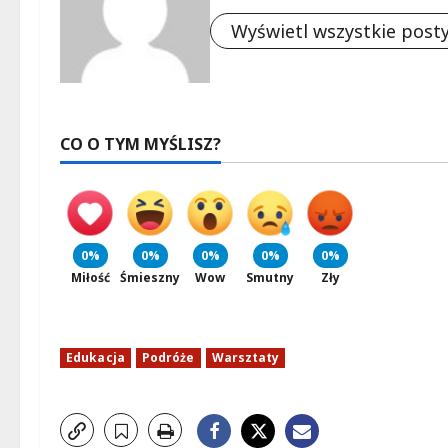
Wyświetl wszystkie post
CO O TYM MYŚLISZ?
0%
0%
0%
0%
0%
Miłość
Śmieszny
Wow
Smutny
Zły
Edukacja
Podróże
Warsztaty