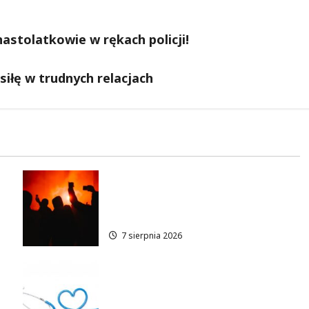
nastolatkowie w rękach policji!
siłę w trudnych relacjach
Thriller pod gwiazdami:
w
Plenerowy seans „Wielkiego
marszu” w Wilanowie!
7 sierpnia 2026
Bezpłatne wsparcie
psychologiczne w Wawrze dla
ę!
każdego!