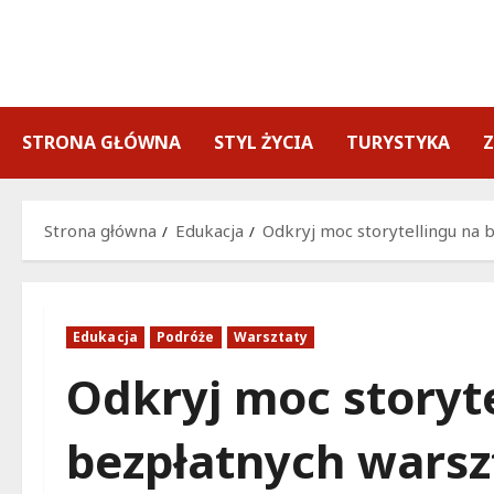
Przejdź
do
treści
STRONA GŁÓWNA
STYL ŻYCIA
TURYSTYKA
Strona główna
Edukacja
Odkryj moc storytellingu na 
Edukacja
Podróże
Warsztaty
Odkryj moc storyt
bezpłatnych warsz