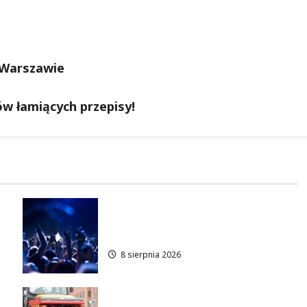
 Warszawie
ów łamiących przepisy!
Sportowe lato pełne radości w
OSiR Włochy!
8 sierpnia 2026
Nowe zasady ruchu na