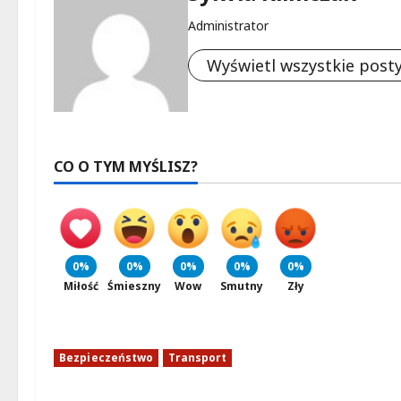
Administrator
Wyświetl wszystkie post
CO O TYM MYŚLISZ?
0%
0%
0%
0%
0%
Miłość
Śmieszny
Wow
Smutny
Zły
Bezpieczeństwo
Transport