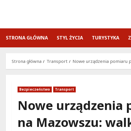
Przejdź
do
treści
STRONA GŁÓWNA
STYL ŻYCIA
TURYSTYKA
Strona główna
Transport
Nowe urządzenia pomiaru p
Bezpieczeństwo
Transport
Nowe urządzenia 
na Mazowszu: walk