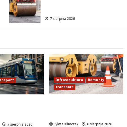
Wisłostradzie w Bielanach od
9 sierpnia
7 sierpnia 2026
Infrastruktura
Remonty
ansport
Transport
Nowe ścieżki dla pieszych i
wrocławski
rowerzystów na Moście
skakuje
Siekierkowskim!
Sylwia Klimczak
6 sierpnia 2026
7 sierpnia 2026