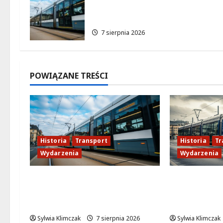
s
Wrocławia ożywia
warszawskie ulice!
y
7 sierpnia 2026
POWIĄZANE TREŚCI
Historia
Transport
Historia
Tr
Wydarzenia
Wydarzenia
Niebieski tramwaj z
Zabytkowy 
Wrocławia ożywia
tramwaj za
warszawskie ulice!
Warszawę!
Sylwia Klimczak
7 sierpnia 2026
Sylwia Klimczak