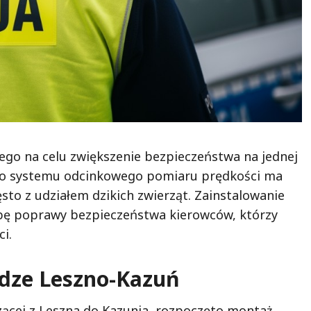
ego na celu zwiększenie bezpieczeństwa na jednej
go systemu odcinkowego pomiaru prędkości ma
to z udziałem dzikich zwierząt. Zainstalowanie
bę poprawy bezpieczeństwa kierowców, którzy
i.
odze Leszno-Kazuń
ącej z Leszna do Kazunia, rozpoczęto montaż