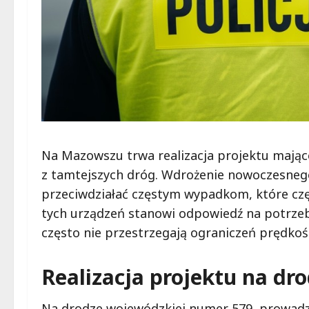
Na Mazowszu trwa realizacja projektu mając
z tamtejszych dróg. Wdrożenie nowoczesne
przeciwdziałać częstym wypadkom, które częs
tych urządzeń stanowi odpowiedź na potrze
często nie przestrzegają ograniczeń prędkośc
Realizacja projektu na dr
Na drodze wojewódzkiej numer 579, prowadz