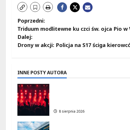
Z
Poprzedni:
Triduum modlitewne ku czci św. ojca Pio w
o
Dalej:
b
Drony w akcji: Policja na S17 ściga kierowc
a
c
INNE POSTY AUTORA
z
Finałowy koncert hip-hopu z
w
JIMKIEM i legendami na
Lotnisku Bemowo
p
8 sierpnia 2026
i
Niebieski tramwaj z