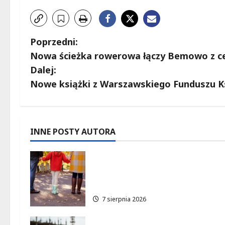
Z
Poprzedni:
Nowa ścieżka rowerowa łączy Bemowo z c
o
Dalej:
b
Nowe książki z Warszawskiego Funduszu Ks
a
c
INNE POSTY AUTORA
z
Nowe świadczenia rodzinne i
w
alimentacyjne: Nabór
wniosków rusza w lipcu 2026!
p
7 sierpnia 2026
i
Hala sportowa w Białołęce