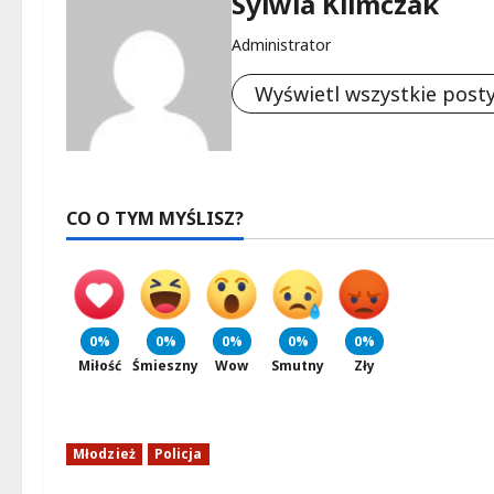
Sylwia Klimczak
Administrator
Wyświetl wszystkie post
CO O TYM MYŚLISZ?
0%
0%
0%
0%
0%
Miłość
Śmieszny
Wow
Smutny
Zły
Młodzież
Policja