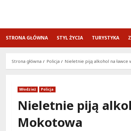
Przejdź
do
treści
STRONA GŁÓWNA
STYL ŻYCIA
TURYSTYKA
Strona główna
Policja
Nieletnie piją alkohol na ławc
Młodzież
Policja
Nieletnie piją alk
Mokotowa