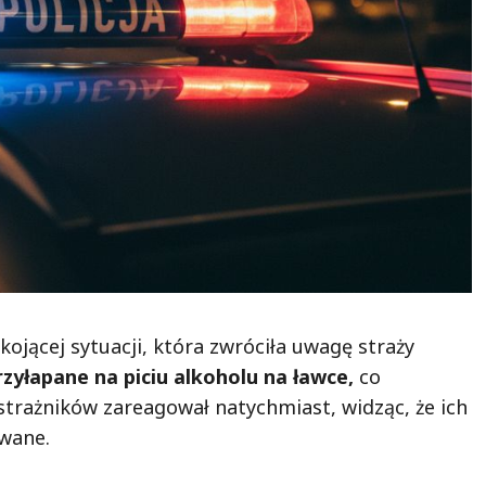
jącej sytuacji, która zwróciła uwagę straży
zyłapane na piciu alkoholu na ławce,
co
strażników zareagował natychmiast, widząc, że ich
ywane.