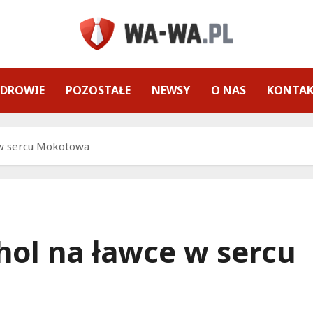
ZDROWIE
POZOSTAŁE
NEWSY
O NAS
KONTA
e w sercu Mokotowa
ohol na ławce w sercu