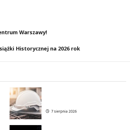
entrum Warszawy!
iążki Historycznej na 2026 rok
Praga-Północ: Nowa Era
Zmian i Rewitalizacji
7 sierpnia 2026