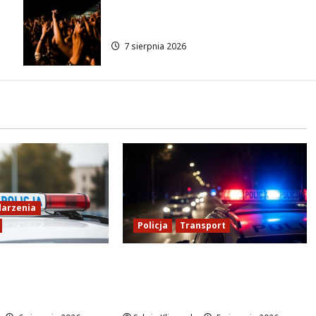
Karpacka dzikość: Opa Cupa w
sercu Ursynowa!
7 sierpnia 2026
arzenia
Policja
Transport
anych w
Transportowa kontrola w
ej Akcji Policji
Warszawie: 59 dowodów i 10
ny
praw jazdy zatrzymanych!