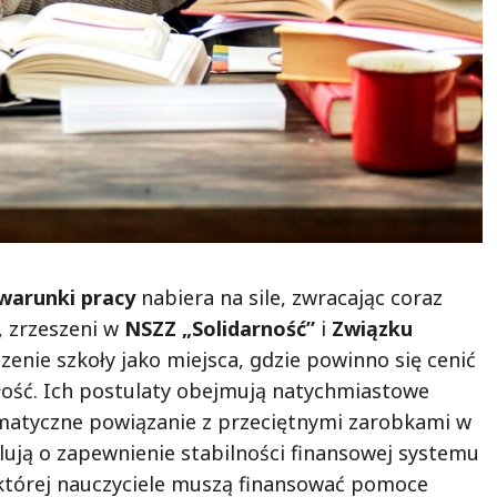
 warunki pracy
nabiera na sile, zwracając coraz
, zrzeszeni w
NSZZ „Solidarność”
i
Związku
czenie szkoły jako miejsca, gdzie powinno się cenić
ość. Ich postulaty obejmują natychmiastowe
matyczne powiązanie z przeciętnymi zarobkami w
ują o zapewnienie stabilności finansowej systemu
w której nauczyciele muszą finansować pomoce