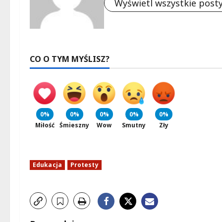
Wyświetl wszystkie post
CO O TYM MYŚLISZ?
0%
0%
0%
0%
0%
Miłość
Śmieszny
Wow
Smutny
Zły
Edukacja
Protesty