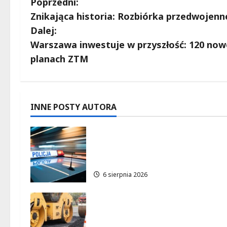
Z
Poprzedni:
Znikająca historia: Rozbiórka przedwojenn
o
Dalej:
b
Warszawa inwestuje w przyszłość: 120 no
planach ZTM
a
c
z
INNE POSTY AUTORA
w
Zasypany pod cmentarnym
murem: interwencja służb w
p
dramatycznej sytuacji
i
6 sierpnia 2026
s
Nowe ścieżki dla pieszych i
y
rowerzystów na Moście
Siekierkowskim!