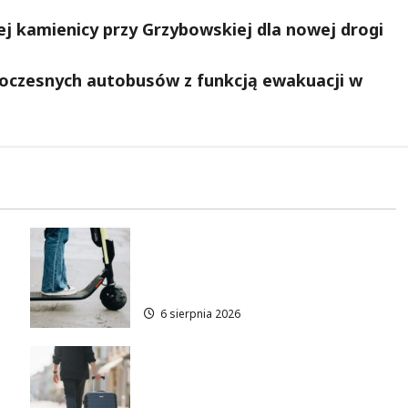
ej kamienicy przy Grzybowskiej dla nowej drogi
woczesnych autobusów z funkcją ewakuacji w
Młodzi funkcjonariusze w
akcji: jak szkolenie zamieniło
się w ratunek
6 sierpnia 2026
Warszawskie lato w
atrakcyjnych cenach: OSiR
Polna zaprasza!