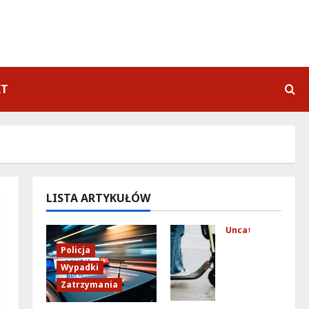
KT
LISTA ARTYKUŁÓW
Uncategorized
Mło
Policja
dzi
Wypadki
fun
Zatrzymania
kcj