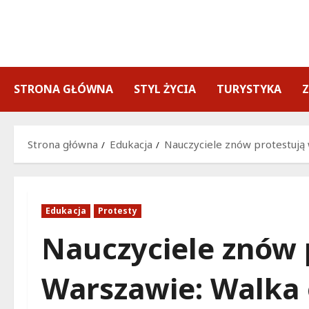
Przejdź
do
treści
STRONA GŁÓWNA
STYL ŻYCIA
TURYSTYKA
Strona główna
Edukacja
Nauczyciele znów protestują 
Edukacja
Protesty
Nauczyciele znów 
Warszawie: Walka 