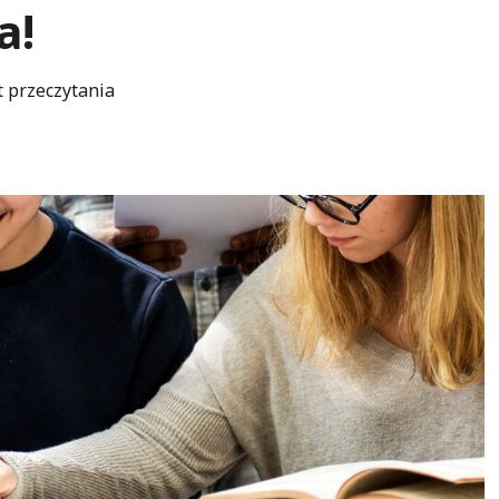
a!
t przeczytania