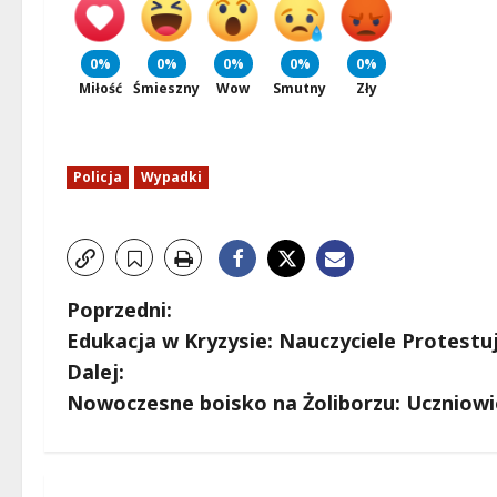
0%
0%
0%
0%
0%
Miłość
Śmieszny
Wow
Smutny
Zły
Policja
Wypadki
Z
Poprzedni:
Edukacja w Kryzysie: Nauczyciele Protestu
o
Dalej:
b
Nowoczesne boisko na Żoliborzu: Uczniowi
a