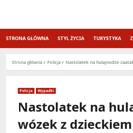
Przejdź
do
treści
STRONA GŁÓWNA
STYL ŻYCIA
TURYSTYKA
Strona główna
Policja
Nastolatek na hulajnodze zaatak
Policja
Wypadki
Nastolatek na hul
wózek z dzieckiem i