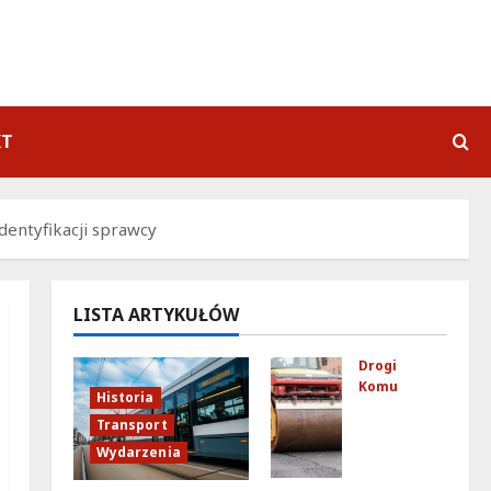
KT
dentyfikacji sprawcy
LISTA ARTYKUŁÓW
Drogi
Komunikacja
Historia
No
Transport
we
Wydarzenia
zas