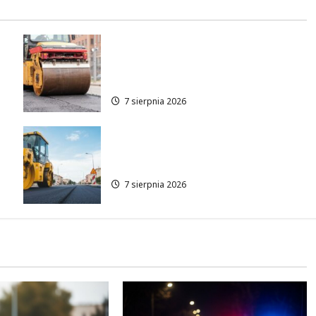
Nowe zasady ruchu na
Wisłostradzie w Bielanach od
9 sierpnia
7 sierpnia 2026
Rewolucja na ulicy Okrąg:
Przebudowa już w drodze!
7 sierpnia 2026