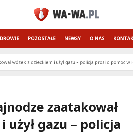
ZDROWIE
POZOSTAŁE
NEWSY
O NAS
KONTA
ował wózek z dzieckiem i użył gazu – policja prosi o pomoc w i
ajnodze zaatakował
 użył gazu – policja