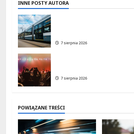
c
INNE POSTY AUTORA
z
Niebieski tramwaj z
w
Wrocławia ożywia
warszawskie ulice!
p
7 sierpnia 2026
i
s
Jazzowe lato w Warszawie
pełne koncertów na żywo
y
7 sierpnia 2026
POWIĄZANE TREŚCI