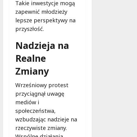
Takie inwestycje mogą
i
zapewnić młodzieży
e
t
lepsze perspektywy na
5
przyszłość.
0
+
Nadzieja na
4
Realne
sierpnia
2026
Zmiany
Wrześniowy protest
przyciągnął uwagę
mediów i
społeczeństwa,
wzbudzając nadzieje na
rzeczywiste zmiany.
Wspólne działania