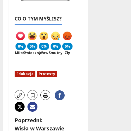
CO O TYM MYŚLISZ?
0%
0%
0%
0%
0%
Miłość
Śmieszny
Wow
Smutny
Zły
Edukacja
Protesty
Z
Poprzedni:
Wisła w Warszawie