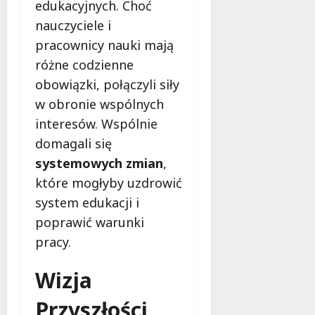
edukacyjnych. Choć
m
i
m
nauczyciele i
e
o
pracownicy nauki mają
c
b
z
różne codzienne
u
n
obowiązki, połączyli siły
s
o
w
w obronie wspólnych
ś
U
c
interesów. Wspólnie
r
i
domagali się
s
!
systemowych zmian
,
u
s
które mogłyby uzdrowić
30
i
październi
system edukacji i
e
2025
poprawić warunki
o
f
pracy.
e
r
Wizja
u
j
Przyszłości