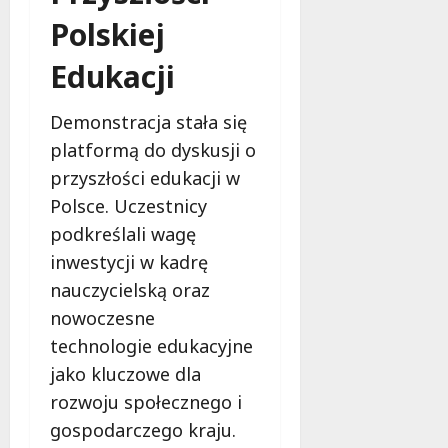
e
Polskiej
d
a
Edukacji
r
m
o
Demonstracja stała się
w
platformą do dyskusji o
e
przyszłości edukacji w
b
a
Polsce. Uczestnicy
d
podkreślali wagę
a
inwestycji w kadrę
n
nauczycielską oraz
i
a
nowoczesne
d
technologie edukacyjne
l
jako kluczowe dla
a
k
rozwoju społecznego i
o
gospodarczego kraju.
b