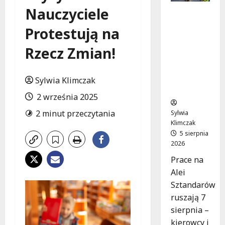
Nauczyciele
Aleja
Sztandar
Protestują na
ów w
budowie:
Rzecz Zmian!
Zmiany w
ruchu od
7
Sylwia Klimczak
sierpnia!
2 września 2025
2 minut przeczytania
Sylwia
Klimczak
5 sierpnia
2026
Prace na
Alei
Sztandarów
ruszają 7
sierpnia –
kierowcy i