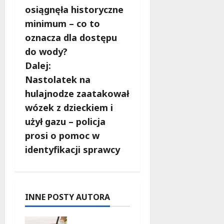
o
osiągnęła historyczne
b
minimum – co to
oznacza dla dostępu
a
do wody?
c
Dalej:
Nastolatek na
z
hulajnodze zaatakował
w
wózek z dzieckiem i
użył gazu – policja
p
prosi o pomoc w
i
identyfikacji sprawcy
s
y
INNE POSTY AUTORA
Aleja