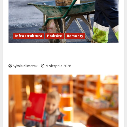
Infrastruktura
Podróże
Remonty
Aleja Sztandarów w budowie: Zmiany w
ruchu od 7 sierpnia!
Sylwia Klimczak
5 sierpnia 2026