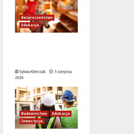
Bezpieczeństwo
Edukacja
Bezpieczeństwo przez
zabawę: Wakacyjne
lekcje dla
najmłodszych
Sylwia Klimczak
5 sierpnia
2026
Budownictwo
Edukacja
Inwestycje