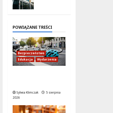
nowa
5 sierpnia
trasa do
2026
AWF!
5 sierpnia
2026
POWIĄZANE TREŚCI
Bezpieczeństwo
Edukacja
Wydarzenia
Zdobądź kartę
rowerową przed
szkolnym dzwonkiem!
Sylwia Klimczak
5 sierpnia
2026