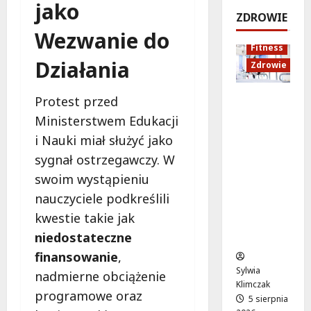
jako
e
k
!
o
ZDROWIE
j
a
d
5
Wezwanie do
:
c
sierpnia
s
5
Fitness
C
j
2026
sierpnia
z
Działania
Zdrowie
o
a
2026
y
z
z
c
Rozciąga
m
Protest przed
d
h
nie:
i
r
Ministerstwem Edukacji
Sekret
e
o
5
i Nauki miał służyć jako
lepszej
n
w
sierpnia
sygnał ostrzegawczy. W
regenera
i
o
2026
cji i
a
t
swoim wystąpieniu
samopoc
s
n
nauczyciele podkreślili
zucia
i
a
kwestie takie jak
mieszkań
ę
:
niedostateczne
ców
o
T
d
w
finansowanie
,
1
o
Sylwia
nadmierne obciążenie
5
j
Klimczak
programowe oraz
s
a
5 sierpnia