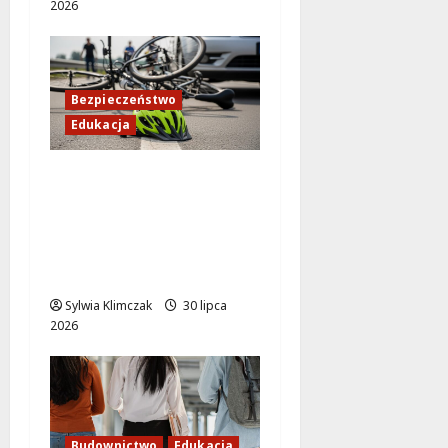
2026
Bezpieczeństwo
Edukacja
73 nowe karty
rowerowe w
Warszawie: Młodzi
rowerzyści gotowi na
drogi!
Sylwia Klimczak
30 lipca
2026
Budownictwo
Edukacja