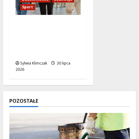
Sport
Rewolucja w edukacji:
31 milionów na nową
halę sportową i
modernizację szkół w
Włochach
Sylwia Klimczak
30 lipca
2026
POZOSTAŁE