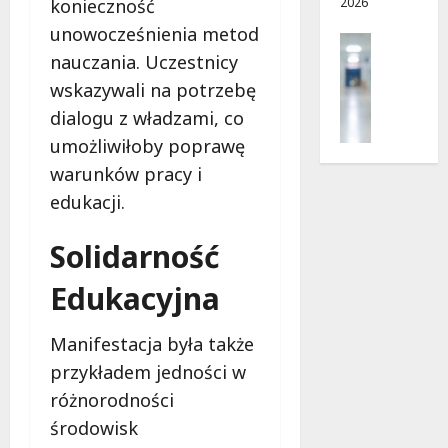
2026
i
konieczność
d
e
r
unowocześnienia metod
Profilak
r
o
nauczania. Uczestnicy
Zdrowie
p
g
Z
wskazywali na potrzebę
n
a
a
i
d
dialogu z władzami, co
d
a
o
umożliwiłoby poprawę
b
?
z
warunków pracy i
a
d
j
edukacji.
r
5
o
o
sierpnia
z
Solidarność
w
2026
d
i
r
Edukacyjna
a
o
i
w
d
Manifestacja była także
i
ł
przykładem jedności w
e
u
:
różnorodności
g
M
o
środowisk
a
w