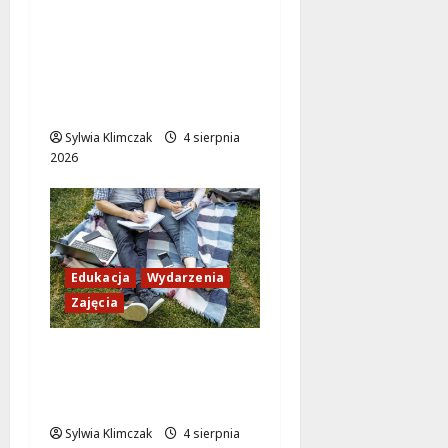
Inwestycja na
Białołęce: Mieszkania i
przedszkole, które
zmienią życie lokalnej
społeczności!
Sylwia Klimczak
4 sierpnia
2026
Edukacja
Wydarzenia
Zajęcia
Ciekawe sierpniowe
zajęcia dla dzieci w
Multicentrum!
Sylwia Klimczak
4 sierpnia