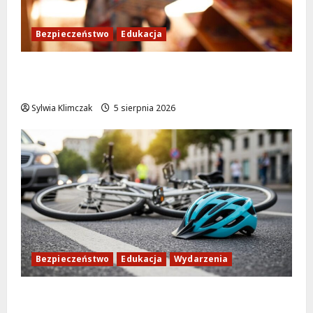
Bezpieczeństwo
Edukacja
Bezpieczeństwo przez zabawę: Wakacyjne
lekcje dla najmłodszych
Sylwia Klimczak
5 sierpnia 2026
Bezpieczeństwo
Edukacja
Wydarzenia
Zdobądź kartę rowerową przed szkolnym