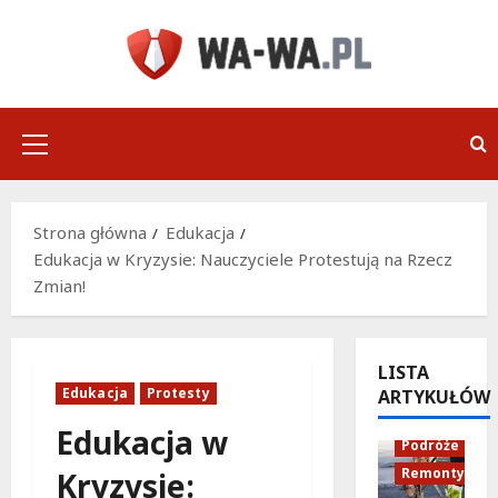
Przejdź
do
treści
Menu
główne
Strona główna
Edukacja
Edukacja w Kryzysie: Nauczyciele Protestują na Rzecz
Zmian!
LISTA
Edukacja
Protesty
ARTYKUŁÓW
Infrastruktu
Edukacja w
Podróże
Remonty
Kryzysie: