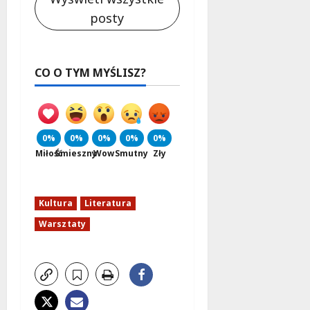
posty
CO O TYM MYŚLISZ?
0%
0%
0%
0%
0%
Miłość
Śmieszny
Wow
Smutny
Zły
Kultura
Literatura
Warsztaty