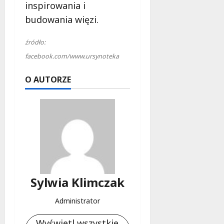
l
inspirowania i
a
budowania więzi.
k
o
źródło:
b
facebook.com/www.ursynoteka
i
e
O AUTORZE
t
5
0
+
4
sierpnia
2026
Sylwia Klimczak
Administrator
Wyświetl wszystkie