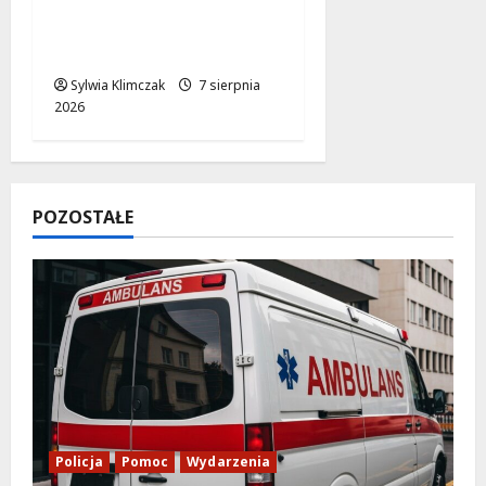
Bal w Wilanowie:
Przenieś się w czasie
do XIX wieku!
Sylwia Klimczak
7 sierpnia
2026
POZOSTAŁE
Policja
Pomoc
Wydarzenia