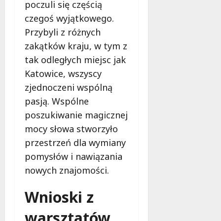
ł
poczuli się częścią
e
u
czegoś wyjątkowego.
:
g
Przybyli z różnych
M
o
a
zakątków kraju, w tym z
w
m
i
tak odległych miejsc jak
m
e
Katowice, wszyscy
o
c
zjednoczeni wspólną
b
z
u
pasją. Wspólne
n
s
o
poszukiwanie magicznej
w
ś
mocy słowa stworzyło
U
c
r
przestrzeń dla wymiany
i
s
!
pomysłów i nawiązania
u
nowych znajomości.
s
30
i
październi
Wnioski z
e
2025
o
warsztatów
f