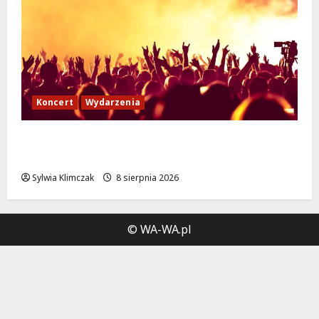
Koncert
Wydarzenia
Muzyczny Stand Up: Wieczór pełen śmiechu
i dźwięków w Białołęce
Sylwia Klimczak
8 sierpnia 2026
© WA-WA.pl