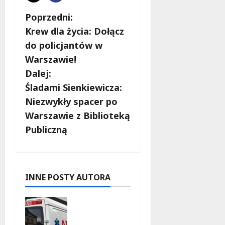
Z
Poprzedni:
Krew dla życia: Dołącz
o
do policjantów w
b
Warszawie!
Dalej:
a
Śladami Sienkiewicza:
c
Niezwykły spacer po
Warszawie z Biblioteką
z
Publiczną
w
p
INNE POSTY AUTORA
i
Szkolenie
s
w akcji:
Jak