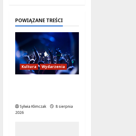
dźwięków
2026
w
Białołęce
POWIĄZANE TREŚCI
8 sierpnia
2026
Kultura
Wydarzenia
Kino pod gwiazdami:
„Wielki Marty” na
leżakach w Wilanowie
Sylwia Klimczak
8 sierpnia
2026