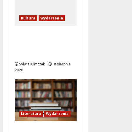
Kultura
Wydarzenia
Letni wieczór z włoską
komedią „Follemente”:
miłość i śmiech na
ekranie!
Sylwia Klimczak
8 sierpnia
2026
Literatura
Wydarzenia
Literackie Skarby w