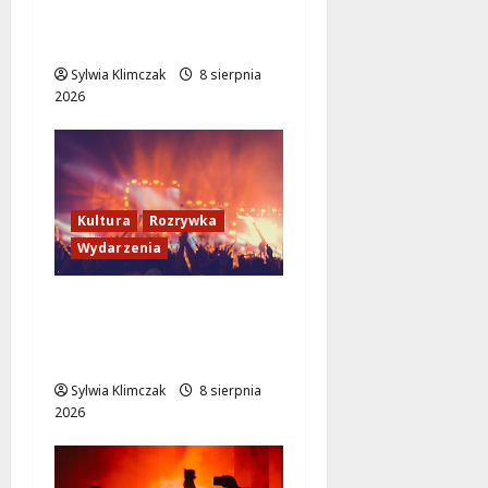
Czytelni Naukowej:
Odkryj Nowe Hity!
Sylwia Klimczak
8 sierpnia
2026
Kultura
Rozrywka
Wydarzenia
Taniec pod gwiazdami:
Silent Disco w Parku
Pięciu Sióstr!
Sylwia Klimczak
8 sierpnia
2026