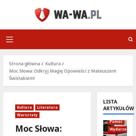
Przejdź
do
treści
Menu
główne
Strona główna
Kultura
Moc Słowa: Odkryj Magię Opowieści z Mateuszem
Świstakiem!
LISTA
Kultura
Literatura
ARTYKUŁÓW
Policja
Warsztaty
Pomoc
Moc Słowa:
Wydarzenia