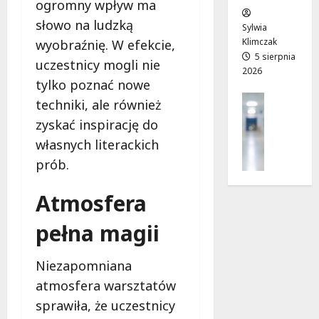
ogromny wpływ ma
w
e
!
słowo na ludzką
o
Sylwia
j
Klimczak
wyobraźnię. W efekcie,
8
8
a
5 sierpnia
sierpnia
sierpnia
uczestnicy mogli nie
2026
d
2026
2026
tylko poznać nowe
r
Profilak
techniki, ale również
o
Zdrowie
g
zyskać inspirację do
Z
a
własnych literackich
a
d
d
prób.
o
b
z
a
Atmosfera
d
j
r
o
pełna magii
o
z
w
d
i
Niezapomniana
r
a
atmosfera warsztatów
o
i
w
sprawiła, że uczestnicy
d
i