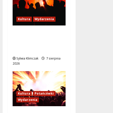
Kultura
Wydarzenia
Thriller pod gwiazdami:
Plenerowy seans
„Wielkiego marszu” w
Wilanowie!
Sylwia Klimczak
7 sierpnia
2026
Kultura
Potańcówki
Wydarzenia