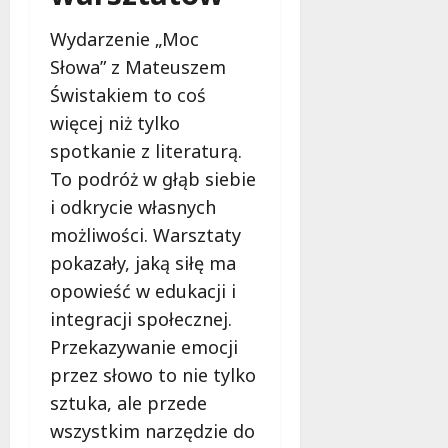
e
r
Wydarzenie „Moc
u
Słowa” z Mateuszem
j
Świstakiem to coś
e
więcej niż tylko
d
a
spotkanie z literaturą.
r
To podróż w głąb siebie
m
i odkrycie własnych
o
możliwości. Warsztaty
w
e
pokazały, jaką siłę ma
b
opowieść w edukacji i
a
integracji społecznej.
d
a
Przekazywanie emocji
n
przez słowo to nie tylko
i
sztuka, ale przede
a
wszystkim narzędzie do
d