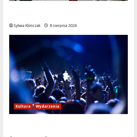
Szkolenie w akcji: Jak policjanci uratowali
życie w krytycznej sytuacji
Sylwia Klimczak
8 sierpnia 2026
Kultura
Wydarzenia
Kino pod gwiazdami: „Wielki Marty” na
leżakach w Wilanowie