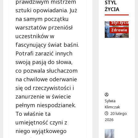
prawdziwym mistrzem
ó
STYL
d
e
M
w
ŻYCIA
sztuki opowiadania. Już
U
n
a
o
p
i
r
na samym początku
d
Styl życia
:
o
t
warsztatów przeniósł
ż
W
r
Zdrowie
y
y
uczestników w
i
ó
”
w
e
fascynujący świat baśni.
w
n
Ruch,
a
c
n
a
dieta i
Potrafi zarazić innych
!
z
a
l
nawodni
swoją pasją do słowa,
A
ó
d
e
enie:
l
co pozwala słuchaczom
r
a
ż
Sekrety
e
p
r
na chwilowe oderwanie
a
zdroweg
j
e
m
k
o życia
się od rzeczywistości i
a
ł
o
a
zanurzenie w świecie
K
e
w
c
Sylwia
E
pełnym niespodzianek.
n
e
h
Klimczak
N
ś
p
w
To właśnie ta
20 lutego
z
m
o
W
2026
umiejętność czyni z
n
i
d
i
ó
niego wyjątkowego
e
Edukacja
r
l
w
Styl życi