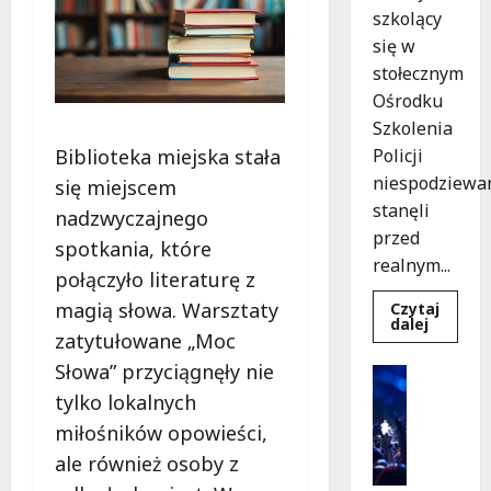
szkolący
się w
stołecznym
Ośrodku
Szkolenia
Biblioteka miejska stała
Policji
niespodziewa
się miejscem
stanęli
nadzwyczajnego
przed
spotkania, które
realnym...
połączyło literaturę z
magią słowa. Warsztaty
Czytaj
Dowied
dalej
zatytułowane „Moc
się
więcej
Słowa” przyciągnęły nie
o
Kultura
Szkolen
Wydarzen
tylko lokalnych
w
akcji:
K
miłośników opowieści,
Jak
i
policjan
ale również osoby z
uratowa
n
życie
o