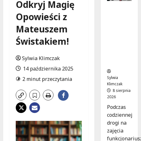
Odkryj Magię
Szkolenie
Opowieści z
w akcji:
Jak
Mateuszem
policjanci
uratowal
Świstakiem!
i życie w
krytyczn
ej
Sylwia Klimczak
sytuacji
14 października 2025
Sylwia
2 minut przeczytania
Klimczak
8 sierpnia
2026
Podczas
codziennej
drogi na
zajęcia
funkcjonarius