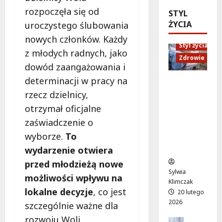
a
e
l
c
rozpoczęła się od
STYL
t
s
a
j
ŻYCIA
n
z
uroczystego ślubowania
t
i
a
y
o
nowych członków. Każdy
:
p
c
Styl życia
w
j
z młodych radnych, jako
o
h
a
Zdrowie
a
dowód zaangażowania i
m
i
t
k
o
r
r
determinacji w pracy na
s
Ruch,
c
o
a
z
dieta i
rzecz dzielnicy,
p
w
k
k
nawodni
otrzymał oficjalne
s
e
c
o
enie:
zaświadczenie o
y
r
y
l
Sekrety
c
z
j
wyborze.
To
e
zdroweg
h
y
n
n
o życia
wydarzenie otwiera
o
s
y
i
przed młodzieżą nowe
l
t
c
e
Sylwia
o
ó
możliwości wpływu na
h
z
Klimczak
g
w
c
lokalne decyzje
, co jest
a
20 lutego
i
n
e
m
2026
szczególnie ważne dla
c
a
n
i
rozwoju Woli.
z
M
a
Edukacja