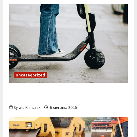
Uncategorized
Młodzi funkcjonariusze w akcji: jak
szkolenie zamieniło się w ratunek
Sylwia Klimczak
6 sierpnia 2026