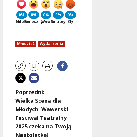
0%
0%
0%
0%
0%
Miłość
Śmieszny
Wow
Smutny
Zły
Młodzież
Wydarzenia
Z
Poprzedni:
Wielka Scena dla
o
Młodych: Wawerski
b
Festiwal Teatralny
2025 czeka na Twoją
a
Nastolatkę!