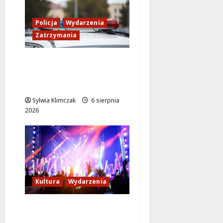
Policja
Wydarzenia
Zatrzymania
89 Zatrzymanych w
Ogólnopolskiej Akcji
Policji „Poszukiwany
Sylwia Klimczak
6 sierpnia
2026
Kultura
Wydarzenia
Rodzinne
Poszukiwanie