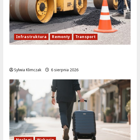
Infrastruktura
Remonty
Transport
Nowe ścieżki dla pieszych i rowerzystów
na Moście Siekierkowskim!
Sylwia Klimczak
6 sierpnia 2026
Noclegi
Wakacje