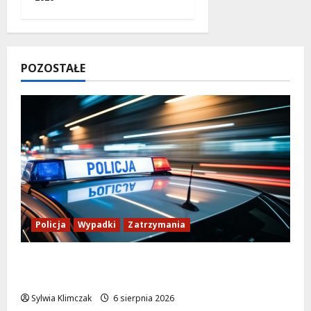
POZOSTAŁE
Policja
Wypadki
Zatrzymania
Zasypany pod cmentarnym murem:
interwencja służb w dramatycznej sytuacji
Sylwia Klimczak
6 sierpnia 2026