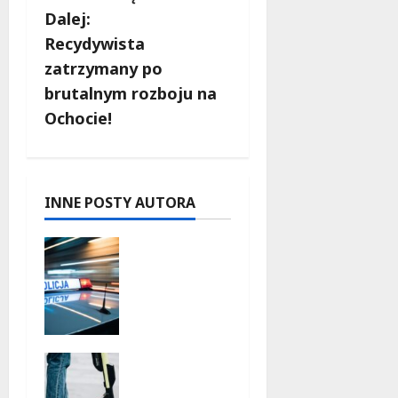
c
Dalej:
Recydywista
z
zatrzymany po
w
brutalnym rozboju na
Ochocie!
p
i
s
INNE POSTY AUTORA
y
Zasypany
pod
cmentarn
ym
murem:
interwenc
Młodzi
ja służb w
funkcjona
dramatyc