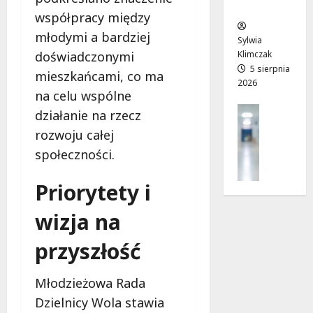
ców
r
T
!
współpracy między
a
w
6
młodymi a bardziej
d
o
sierpnia
Sylwia
6
n
j
2026
Klimczak
doświadczonymi
sierpnia
i
a
5 sierpnia
2026
mieszkańcami, co ma
2026
a
d
na celu wspólne
j
r
Profilak
działanie na rzecz
u
o
Zdrowie
ż
g
rozwoju całej
Z
o
a
społeczności.
a
t
d
d
w
o
Priorytety i
b
a
z
a
r
d
wizja na
j
t
r
o
a
o
przyszłość
z
!
w
d
i
r
Młodzieżowa Rada
a
6
o
i
sierpnia
Dzielnicy Wola stawia
w