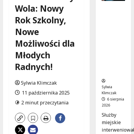
Wola: Nowy
Zasypany
pod
Rok Szkolny,
cmentar
nym
Nowe
murem:
interwen
Możliwości dla
cja służb
Młodych
w
dramaty
Radnych!
cznej
sytuacji
Sylwia Klimczak
Sylwia
11 października 2025
Klimczak
6 sierpnia
2 minut przeczytania
2026
Służby
miejskie
interweniowa