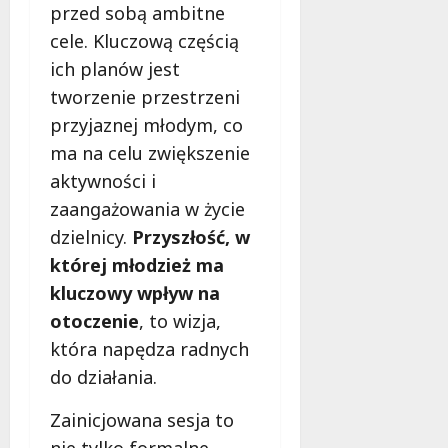
d
2026
przed sobą ambitne
i
ł
cele. Kluczową częścią
e
u
:
ich planów jest
g
M
o
tworzenie przestrzeni
a
w
przyjaznej młodym, co
m
i
m
ma na celu zwiększenie
e
o
c
aktywności i
b
z
zaangażowania w życie
u
n
dzielnicy.
Przyszłość, w
s
o
w
której młodzież ma
ś
U
c
kluczowy wpływ na
r
i
otoczenie
, to wizja,
s
!
która napędza radnych
u
s
do działania.
30
i
październi
e
Zainicjowana sesja to
2025
o