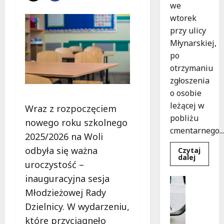
we
wtorek
przy ulicy
Młynarskiej,
po
otrzymaniu
zgłoszenia
o osobie
leżącej w
Wraz z rozpoczęciem
pobliżu
nowego roku szkolnego
cmentarnego...
2025/2026 na Woli
odbyła się ważna
Czytaj
Dowied
dalej
uroczystość –
się
więcej
inauguracyjna sesja
o
Uncatego
Zasypa
M
Młodzieżowej Rady
pod
cmenta
ł
Dzielnicy. W wydarzeniu,
murem:
o
interwe
które przyciągnęło
służb
d