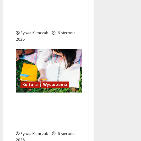
Muzyczne Pożegnanie
Lata: Wilki i Grzegorz
Hyży w Wawrze!
Sylwia Klimczak
6 sierpnia
2026
Kultura
Wydarzenia
Twórcze wsparcie dla
artystów w
Warszawie: stypendia
2027!
Sylwia Klimczak
6 sierpnia
2026