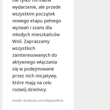
nie tylko formalne
f
wydarzenie, ale przede
e
r
wszystkim początek
u
nowego etapu pełnego
j
wyzwań i szans dla
e
młodych mieszkańców
d
a
Woli. Zapraszamy
r
wszystkich
m
zainteresowanych do
o
aktywnego włączania
w
e
się w podejmowane
b
przez nich inicjatywy,
a
które mają na celu
d
a
rozwój dzielnicy.
n
i
źródło: facebook.com/MiejskaWola
a