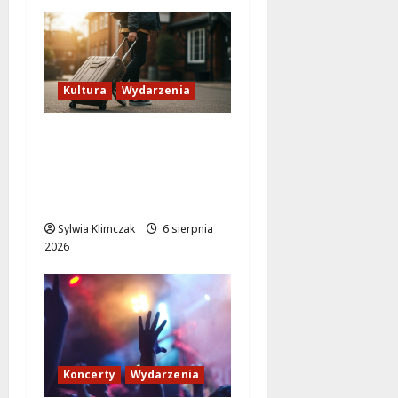
Kultura
Wydarzenia
Odkryj Wawer:
Niezwykłe historie z
prawobrzeżnej
Warszawy!
Sylwia Klimczak
6 sierpnia
2026
Koncerty
Wydarzenia