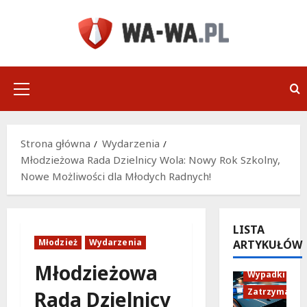
Przejdź
do
treści
Menu
główne
Strona główna
Wydarzenia
Młodzieżowa Rada Dzielnicy Wola: Nowy Rok Szkolny,
Nowe Możliwości dla Młodych Radnych!
LISTA
Młodzież
Wydarzenia
ARTYKUŁÓW
Policja
Młodzieżowa
Wypadki
Zatrzymania
Rada Dzielnicy