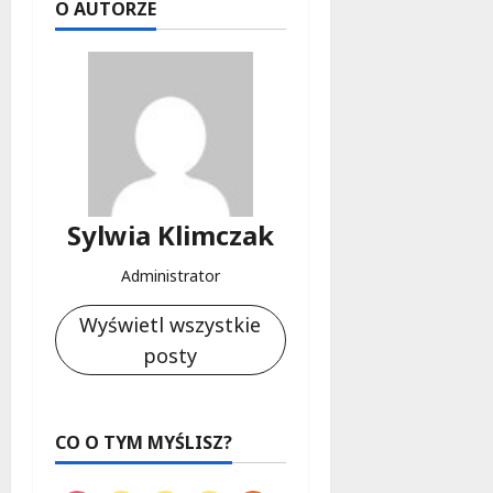
d
O AUTORZE
l
a
k
o
b
i
e
t
5
Sylwia Klimczak
0
+
Administrator
4
Wyświetl wszystkie
sierpnia
posty
2026
CO O TYM MYŚLISZ?