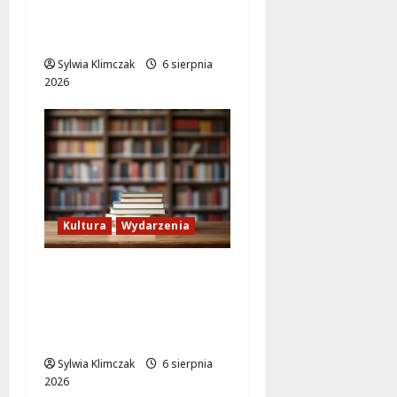
Szczęścia w Lalkowym
Spektaklu w Parku
Sylwia Klimczak
6 sierpnia
2026
Kultura
Wydarzenia
Lato w Bibliotece
Nautilus: Magia,
Przygody i
Kreatywność dla Dzieci
Sylwia Klimczak
6 sierpnia
2026