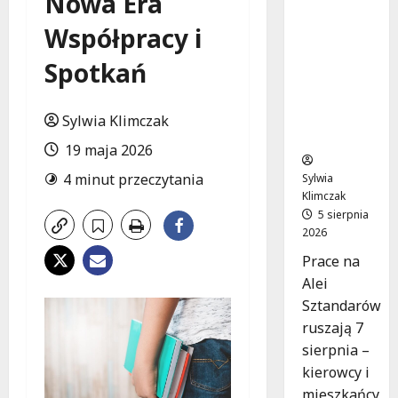
Nowa Era
Sztandar
Współpracy i
ów w
budowie:
Spotkań
Zmiany w
ruchu od
7
Sylwia Klimczak
sierpnia!
19 maja 2026
4 minut przeczytania
Sylwia
Klimczak
5 sierpnia
2026
Prace na
Alei
Sztandarów
ruszają 7
sierpnia –
kierowcy i
mieszkańcy