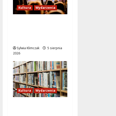
Kultura
Wydarzenia
Zaczynamy Lato z
Kinem: „Green Book”
na Rembertowskim
Niebie!
Sylwia Klimczak
5 sierpnia
2026
Kultura
Wydarzenia
Wakacyjne seanse
filmowe dla rodzin w