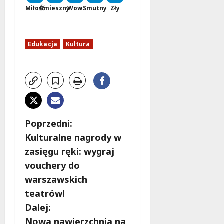
Miłość
Śmieszny
Wow
Smutny
Zły
Edukacja
Kultura
Z
Poprzedni:
Kulturalne nagrody w
o
zasięgu ręki: wygraj
b
vouchery do
warszawskich
a
teatrów!
c
Dalej:
Nowa nawierzchnia na