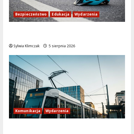
Bezpieczeństwo
Edukacja
Wydarzenia
Zdobądź kartę rowerową przed szkolnym
dzwonkiem!
Sylwia Klimczak
5 sierpnia 2026
Komunikacja
Wydarzenia
Tramwaje zmieniają kurs: nowa trasa do
AWF!