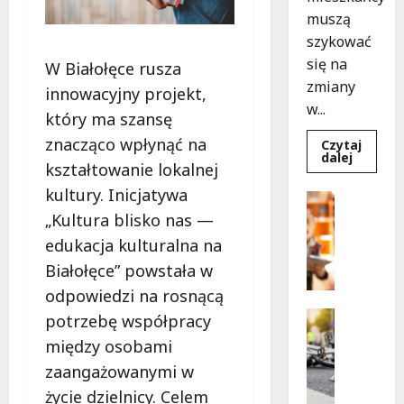
muszą
szykować
się na
W Białołęce rusza
zmiany
innowacyjny projekt,
w...
który ma szansę
znacząco wpłynąć na
Czytaj
Dowied
dalej
kształtowanie lokalnej
się
więcej
kultury. Inicjatywa
o
Bezpiecz
Aleja
Edukacja
„Kultura blisko nas —
Sztand
w
B
edukacja kulturalna na
budowie
e
Zmiany
Białołęce” powstała w
w
z
ruchu
p
odpowiedzi na rosnącą
od
7
i
Bezpiecz
potrzebę współpracy
sierpnia
e
Edukacja
między osobami
Wydarzen
c
Z
zaangażowanymi w
z
d
e
życie dzielnicy. Celem