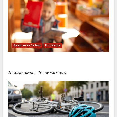
Bezpieczeństwo
Edukacja
Bezpieczeństwo przez zabawę: Wakacyjne
lekcje dla najmłodszych
Sylwia Klimczak
5 sierpnia 2026