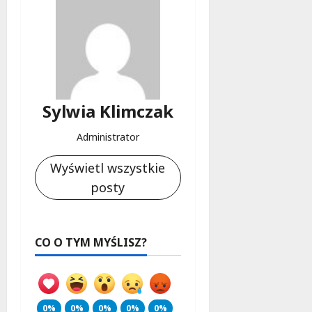
Sylwia Klimczak
Administrator
Wyświetl wszystkie
posty
CO O TYM MYŚLISZ?
0%
0%
0%
0%
0%