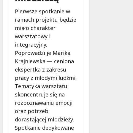
m
e
o
Pierwsze spotkanie w
c
b
z
ramach projektu będzie
u
n
miało charakter
s
o
w
warsztatowy i
ś
U
c
integracyjny.
r
i
Poprowadzi je Marika
s
!
Krajniewska — ceniona
u
s
ekspertka z zakresu
30
i
pracy z młodymi ludźmi.
październi
e
2025
Tematyka warsztatu
o
skoncentruje się na
f
e
rozpoznawaniu emocji
r
oraz potrzeb
u
dorastającej młodzieży.
j
e
Spotkanie dedykowane