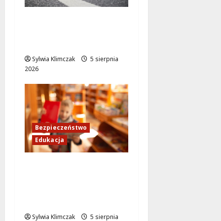
Zdobądź kartę
rowerową przed
szkolnym dzwonkiem!
Sylwia Klimczak
5 sierpnia
2026
Bezpieczeństwo
Edukacja
Bezpieczeństwo przez
zabawę: Wakacyjne
lekcje dla
najmłodszych
Sylwia Klimczak
5 sierpnia