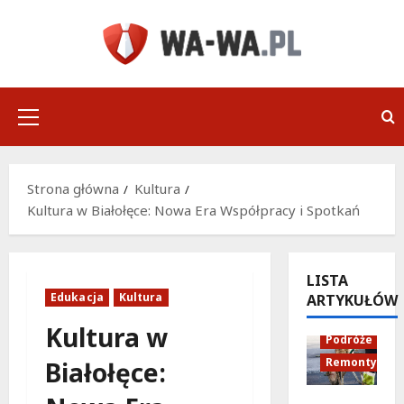
Przejdź
do
treści
Menu
główne
Strona główna
Kultura
Kultura w Białołęce: Nowa Era Współpracy i Spotkań
LISTA
Edukacja
Kultura
ARTYKUŁÓW
Infrastruktu
Kultura w
Podróże
Remonty
Białołęce:
Aleja