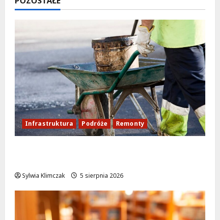
POZOSTAŁE
Infrastruktura
Podróże
Remonty
Aleja Sztandarów w budowie: Zmiany w
ruchu od 7 sierpnia!
Sylwia Klimczak
5 sierpnia 2026