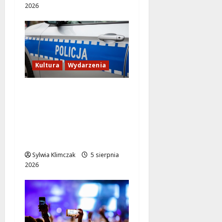
2026
Kultura
Wydarzenia
Straż Miejska
Warszawy
uhonorowana
prestiżową Nagrodą
m.st. Warszawy
Sylwia Klimczak
5 sierpnia
2026