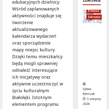
ZDROWIE
edukacyjnych dzielnicy.
j
a
d
5
:
c
Wśród zaplanowanych
sierpnia
s
5
Fitness
C
j
2026
sierpnia
z
aktywności znajduje się
Zdrowie
o
a
2026
y
tworzenie
z
z
c
aktualizowanego
Rozciąga
m
d
h
nie:
i
r
kalendarza wydarzeń
Sekret
e
o
oraz sporządzenie
5
lepszej
n
w
sierpnia
mapy miejsc kultury.
regenera
i
o
2026
cji i
a
t
Dzięki temu mieszkańcy
samopoc
s
n
będą mogli sprawniej
zucia
i
a
odnaleźć interesujące
mieszkań
ę
:
ich inicjatywy oraz
ców
o
T
d
w
aktywnie uczestniczyć w
1
o
Sylwia
życiu kulturalnym
5
j
Klimczak
Białołęki. Istotnym
s
a
5 sierpnia
elementem programu
2026
i
d