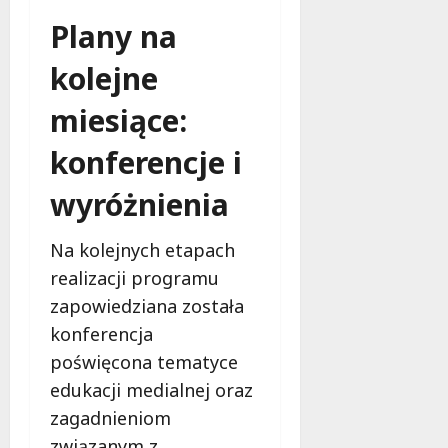
e
Plany na
t
5
kolejne
0
+
miesiące:
konferencje i
4
sierpnia
2026
wyróżnienia
Na kolejnych etapach
realizacji programu
zapowiedziana została
konferencja
poświęcona tematyce
edukacji medialnej oraz
zagadnieniom
związanym z