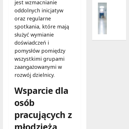
e
r
jest wzmacnianie
Profilak
r
o
oddolnych inicjatyw
Zdrowie
p
g
Z
oraz regularne
n
a
a
i
d
spotkania, które mają
d
a
o
służyć wymianie
b
?
z
doświadczeń i
a
d
j
pomysłów pomiędzy
r
5
o
o
wszystkimi grupami
sierpnia
z
w
2026
zaangażowanymi w
d
i
rozwój dzielnicy.
r
a
o
i
w
Wsparcie dla
d
i
ł
osób
e
u
:
g
pracujących z
M
o
a
w
młodzieżą
m
i