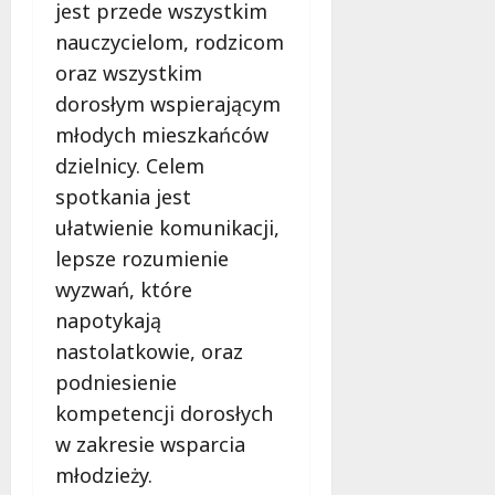
d
jest przede wszystkim
a
nauczycielom, rodzicom
r
oraz wszystkim
m
o
dorosłym wspierającym
w
młodych mieszkańców
e
dzielnicy. Celem
b
spotkania jest
a
d
ułatwienie komunikacji,
a
lepsze rozumienie
n
wyzwań, które
i
a
napotykają
d
nastolatkowie, oraz
l
podniesienie
a
kompetencji dorosłych
k
o
w zakresie wsparcia
b
młodzieży.
i