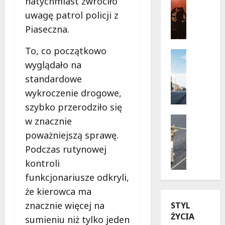
natychmiast zwróciło
Wydarzen
s
uwagę patrol policji z
J
a
Piaseczna.
a
d
z
y
To, co początkowo
z
r
Infrastr
o
Remonty
wyglądało na
u
w
R
c
standardowe
e
e
h
wykroczenie drogowe,
l
w
u
szybko przerodziło się
a
o
n
t
l
Drogi
a
w znacznie
o
u
Remonty
W
poważniejszą sprawę.
U
w
c
i
Podczas rutynowej
l
W
j
s
i
a
a
kontroli
ł
c
r
n
o
funkcjonariusze odkryli,
a
s
a
s
że kierowca ma
K
z
u
t
znacznie więcej na
STYL
u
a
l
r
ŻYCIA
b
w
i
sumieniu niż tylko jeden
a