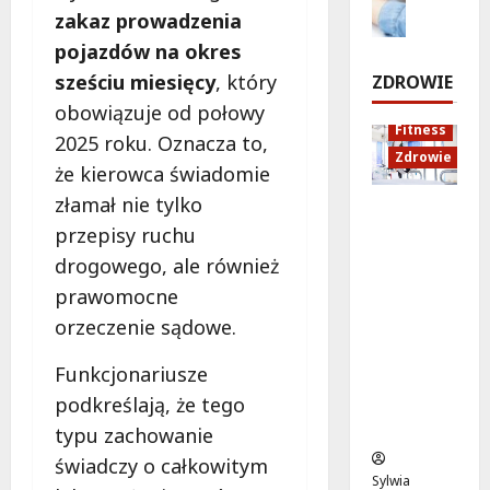
r
zakaz prowadzenia
e
d
o
w
p
m
u
d
pojazdów na okres
n
o
k
r
i
7
sześciu miesięcy
, który
ZDROWIE
n
a
o
sierpnia
a
obowiązuje od połowy
t
c
2026
d
Fitness
s
j
2025 roku. Oznacza to,
z
7
Zdrowie
t
a
e
że kierowca świadomie
sierpnia
a
z
!
2026
złamał nie tylko
Rozciąga
r
d
przepisy ruchu
nie:
t
r
7
Sekret
u
o
drogowego, ale również
sierpnia
lepszej
j
w
2026
prawomocne
regenera
e
o
orzeczenie sądowe.
cji i
w
t
samopoc
p
n
Funkcjonariusze
zucia
o
a
podkreślają, że tego
mieszkań
n
:
ców
i
T
typu zachowanie
e
w
świadczy o całkowitym
d
o
Sylwia