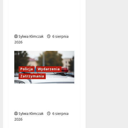
Zasypany pod
cmentarnym murem:
interwencja służb w
dramatycznej sytuacji
Sylwia Klimczak
6 sierpnia
2026
Policja
Wydarzenia
Zatrzymania
89 Zatrzymanych w
Ogólnopolskiej Akcji
Policji „Poszukiwany
Sylwia Klimczak
6 sierpnia
2026