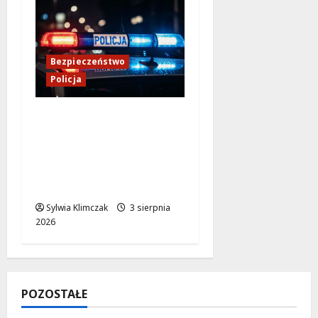
Bezpieczeństwo
Policja
Zmiana lokalizacji
Posterunku Policji w
Żelechowie – nowe
miejsce kontaktu dla
mieszkańców
Sylwia Klimczak
3 sierpnia
2026
POZOSTAŁE