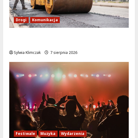
Drogi
Komunikacja
Nowe zasady ruchu na Wisłostradzie w
Bielanach od 9 sierpnia
Sylwia Klimczak
7 sierpnia 2026
Festiwale
Muzyka
Wydarzenia