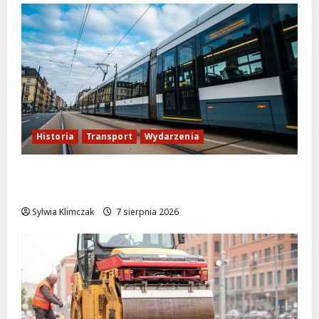
Historia
Transport
Wydarzenia
Niebieski tramwaj z Wrocławia ożywia
warszawskie ulice!
Sylwia Klimczak
7 sierpnia 2026