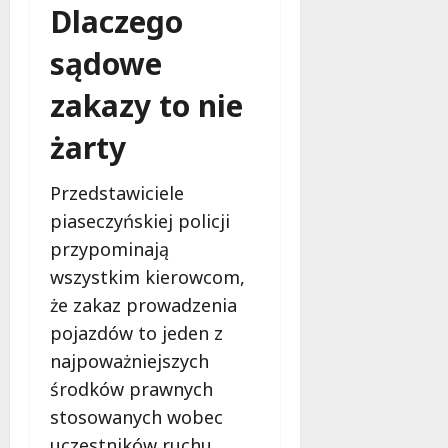
k
Dlaczego
o
b
sądowe
i
e
zakazy to nie
t
5
żarty
0
+
Przedstawiciele
piaseczyńskiej policji
4
przypominają
sierpnia
2026
wszystkim kierowcom,
że zakaz prowadzenia
pojazdów to jeden z
najpoważniejszych
środków prawnych
stosowanych wobec
uczestników ruchu