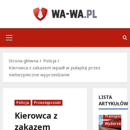
Przejdź
do
treści
Menu
główne
Strona główna
Policja
Kierowca z zakazem wpadł w pułapkę przez
niebezpieczne wyprzedzanie
LISTA
Policja
Przestępczość
ARTYKUŁÓW
Historia
Kierowca z
Transport
Wydarzenia
zakazem