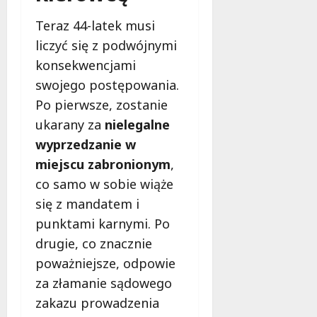
g
M
o
Teraz 44-latek musi
a
w
liczyć się z podwójnymi
m
i
m
konsekwencjami
e
o
c
swojego postępowania.
b
z
Po pierwsze, zostanie
u
n
s
ukarany za
nielegalne
o
w
ś
wyprzedzanie w
U
c
miejscu zabronionym
,
r
i
co samo w sobie wiąże
s
!
u
się z mandatem i
s
punktami karnymi. Po
30
i
październi
drugie, co znacznie
e
2025
poważniejsze, odpowie
o
f
za złamanie sądowego
e
zakazu prowadzenia
r