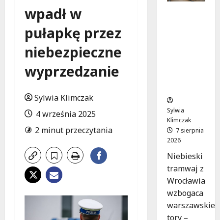
wpadł w
Niebieski
tramwaj
pułapkę przez
z
Wrocławi
niebezpieczne
a ożywia
warszaw
wyprzedzanie
skie
ulice!
Sylwia Klimczak
Sylwia
4 września 2025
Klimczak
2 minut przeczytania
7 sierpnia
2026
Niebieski
tramwaj z
Wrocławia
wzbogaca
warszawskie
tory –