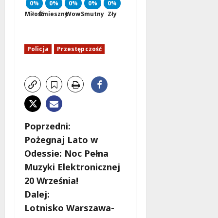
0%
0%
0%
0%
0%
Miłość
Śmieszny
Wow
Smutny
Zły
Policja
Przestępczość
Z
Poprzedni:
Pożegnaj Lato w
o
Odessie: Noc Pełna
b
Muzyki Elektronicznej
20 Września!
a
Dalej:
c
Lotnisko Warszawa-