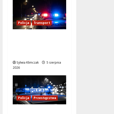
Policja
Transport
Transportowa
kontrola w Warszawie:
59 dowodów i 10 praw
jazdy zatrzymanych!
Sylwia Klimczak
5 sierpnia
2026
Policja
Przestępstwa
Kradzież w nocy: