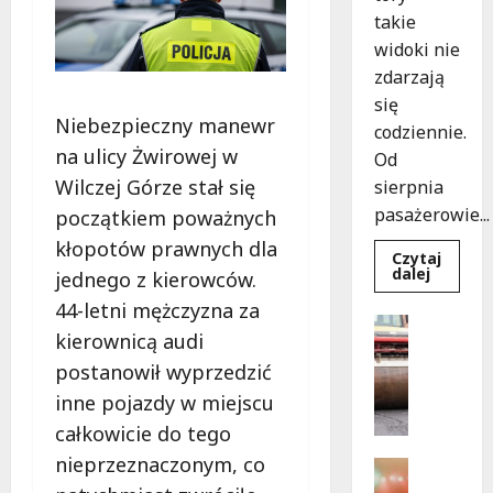
takie
widoki nie
zdarzają
się
Niebezpieczny manewr
codziennie.
na ulicy Żwirowej w
Od
Wilczej Górze stał się
sierpnia
pasażerowie...
początkiem poważnych
kłopotów prawnych dla
Czytaj
Dowied
dalej
jednego z kierowców.
się
więcej
44-letni mężczyzna za
o
Drogi
Niebies
kierownicą audi
Komunika
tramwa
z
N
postanowił wyprzedzić
Wrocław
o
ożywia
inne pojazdy w miejscu
warsza
w
ulice!
całkowicie do tego
e
nieprzeznaczonym, co
z
Festiwal
a
Muzyka