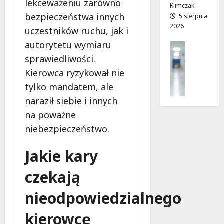
lekceważeniu zarówno
z
j
Klimczak
bezpieczeństwa innych
i
a
5 sierpnia
2026
a
d
uczestników ruchu, jak i
ł
r
autorytetu wymiaru
Profilak
e
o
Zdrowie
sprawiedliwości.
k
g
Z
!
a
Kierowca ryzykował nie
a
d
tylko mandatem, ale
d
o
7
naraził siebie i innych
b
z
sierpnia
a
na poważne
d
2026
j
r
niebezpieczeństwo.
o
o
z
w
Jakie kary
d
i
r
a
czekają
o
i
w
d
nieodpowiedzialnego
i
ł
e
kierowcę
u
: