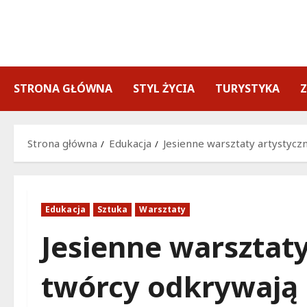
Przejdź
do
treści
STRONA GŁÓWNA
STYL ŻYCIA
TURYSTYKA
Strona główna
Edukacja
Jesienne warsztaty artystycz
Edukacja
Sztuka
Warsztaty
Jesienne warsztaty
twórcy odkrywają 