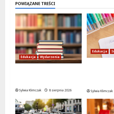
POWIĄZANE TREŚCI
Edukacja
I
Edukacja
Wydarzenia
Nowa Era E
Mikro Wyprawa w Świat
Żoliborzu: 
Niezwykłych Owadzich
Szkoły z Bo
Tajemnic!
Sportowym
Sylwia Klimczak
8 sierpnia 2026
Sylwia Klimczak