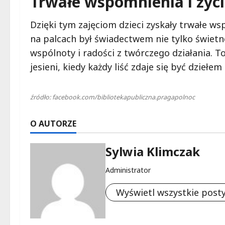
Trwałe wspomnienia i życi
Dzięki tym zajęciom dzieci zyskały trwałe 
na palcach był świadectwem nie tylko świetn
wspólnoty i radości z twórczego działania. 
jesieni, kiedy każdy liść zdaje się być dzieł
źródło: facebook.com/bibliotekapubliczna.pragapolnoc
O AUTORZE
Sylwia Klimczak
Administrator
Wyświetl wszystkie post