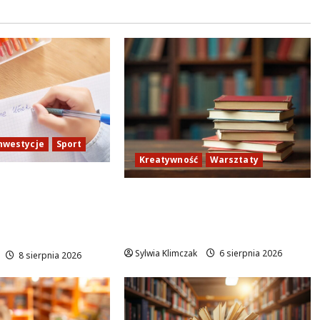
nwestycje
Sport
Kreatywność
Warsztaty
dukacji na
Zielona Biblioteka: Odkryj
Modernizacja
kreatywność i ekologię w
iskami
sierpniu!
i
Sylwia Klimczak
6 sierpnia 2026
8 sierpnia 2026