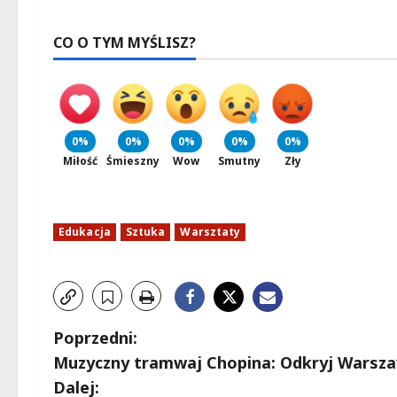
CO O TYM MYŚLISZ?
0%
0%
0%
0%
0%
Miłość
Śmieszny
Wow
Smutny
Zły
Edukacja
Sztuka
Warsztaty
Z
Poprzedni:
Muzyczny tramwaj Chopina: Odkryj Warszaw
o
Dalej: