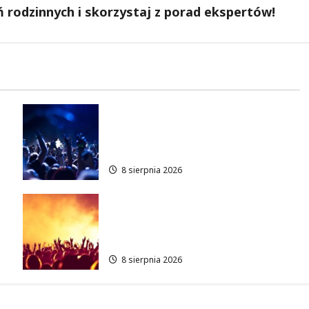
 rodzinnych i skorzystaj z porad ekspertów!
Kino pod gwiazdami: „Wielki
Marty” na leżakach w
Wilanowie
8 sierpnia 2026
Muzyczny Stand Up: Wieczór
pełen śmiechu i dźwięków w
Białołęce
8 sierpnia 2026