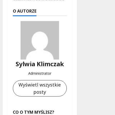
k
o
O AUTORZE
b
i
e
t
5
0
+
4
Sylwia Klimczak
sierpnia
2026
Administrator
Wyświetl wszystkie
posty
CO O TYM MYŚLISZ?