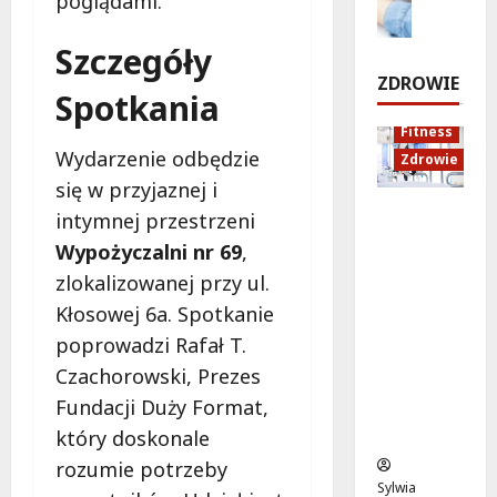
poglądami.
r
e
d
o
w
p
m
u
d
Szczegóły
n
o
k
r
i
7
ZDROWIE
n
a
o
Spotkania
sierpnia
a
t
c
2026
d
Fitness
s
j
z
7
Wydarzenie odbędzie
Zdrowie
t
a
e
sierpnia
się w przyjaznej i
a
z
!
2026
Rozciąga
r
d
intymnej przestrzeni
nie:
t
r
7
Wypożyczalni nr 69
,
Sekret
u
o
sierpnia
zlokalizowanej przy ul.
lepszej
j
w
2026
Kłosowej 6a. Spotkanie
regenera
e
o
cji i
w
t
poprowadzi Rafał T.
samopoc
p
n
Czachorowski, Prezes
zucia
o
a
Fundacji Duży Format,
mieszkań
n
:
ców
i
T
który doskonale
e
w
rozumie potrzeby
d
o
Sylwia