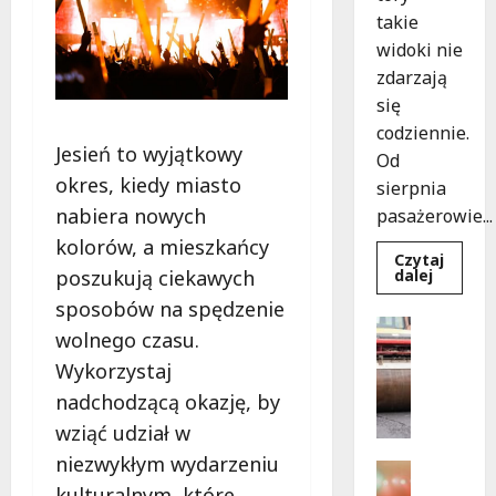
takie
widoki nie
zdarzają
się
codziennie.
Jesień to wyjątkowy
Od
okres, kiedy miasto
sierpnia
nabiera nowych
pasażerowie...
kolorów, a mieszkańcy
Czytaj
Dowied
poszukują ciekawych
dalej
się
więcej
sposobów na spędzenie
o
Drogi
Niebies
wolnego czasu.
Komunika
tramwa
z
Wykorzystaj
N
Wrocław
o
ożywia
nadchodzącą okazję, by
warsza
w
ulice!
wziąć udział w
e
niezwykłym wydarzeniu
z
Festiwal
a
Muzyka
kulturalnym, które