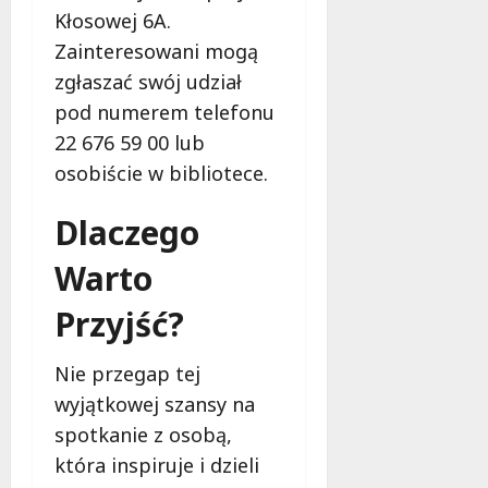
g
Kłosowej 6A.
M
o
a
Zainteresowani mogą
w
m
i
zgłaszać swój udział
m
e
pod numerem telefonu
o
c
b
22 676 59 00 lub
z
u
n
osobiście w bibliotece.
s
o
w
ś
Dlaczego
U
c
r
i
Warto
s
!
u
Przyjść?
s
30
i
październi
Nie przegap tej
e
2025
wyjątkowej szansy na
o
f
spotkanie z osobą,
e
która inspiruje i dzieli
r