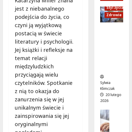
Katarzyna Miller znana
a
i
c
d
ń
jest z niebanalnego
e
Styl życia
y
z
s
p
O
Zdrowie
i
podejścia do życia, co
k
e
k
e
czyni ją wyjątkową
a
ł
r
w
Ruch,
postacią w świecie
w
n
ą
B
dieta i
n
e
g
literatury i psychologii.
i
nawodni
o
k
:
e
Jej książki i refleksje na
enie:
w
o
P
l
Sekrety
temat relacji
e
n
r
a
zdroweg
międzyludzkich
j
c
z
n
o życia
o
e
e
przyciągają wielu
a
d
r
b
c
czytelników. Spotkanie
Sylwia
s
t
u
h
Klimczak
z nią to okazja do
ł
ó
d
o
20 lutego
o
zanurzenia się w jej
w
o
d
2026
n
n
w
9
unikalnym świecie i
i
a
a
Edukacja
s
zainspirowania się jej
e
Styl życi
ż
j
i
oryginalnymi
Zdrowie
:
y
u
e
r
E
w
ż