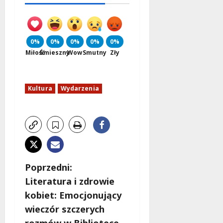
0%
0%
0%
0%
0%
Miłość
Śmieszny
Wow
Smutny
Zły
Kultura
Wydarzenia
Z
Poprzedni:
Literatura i zdrowie
o
kobiet: Emocjonujący
b
wieczór szczerych
rozmów w Bibliotece