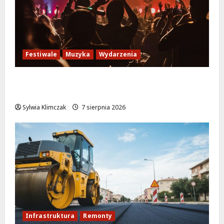
Festiwale
Muzyka
Wydarzenia
Jazzowe lato w Warszawie pełne
koncertów na żywo
Sylwia Klimczak
7 sierpnia 2026
Infrastruktura
Remonty