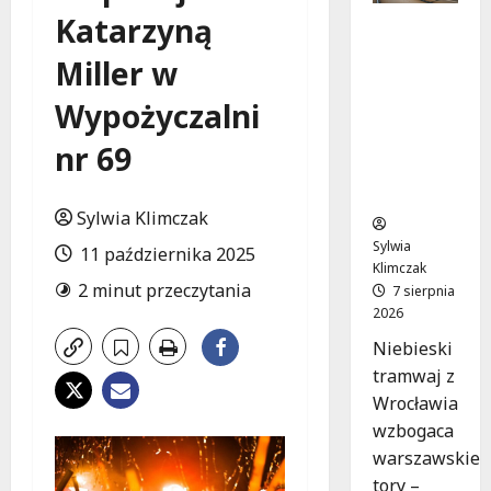
Katarzyną
Niebieski
tramwaj
Miller w
z
Wrocławi
Wypożyczalni
a ożywia
warszaw
nr 69
skie
ulice!
Sylwia Klimczak
Sylwia
11 października 2025
Klimczak
2 minut przeczytania
7 sierpnia
2026
Niebieski
tramwaj z
Wrocławia
wzbogaca
warszawskie
tory –