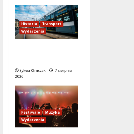
Historia
Transport
Wydarzenia
Niebieski tramwaj z
Wrocławia ożywia
warszawskie ulice!
Sylwia Klimczak
7 sierpnia
2026
Festiwale
Muzyka
Wydarzenia