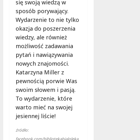
się swoją wiedzą w
u
j
sposób porywający.
e
Wydarzenie to nie tylko
d
okazja do poszerzenia
a
wiedzy, ale również
r
m
możliwość zadawania
o
pytań i nawiązywania
w
nowych znajomości.
e
Katarzyna Miller z
b
a
pewnością porwie Was
d
swoim słowem i pasją.
a
To wydarzenie, które
n
i
warto mieć na swojej
a
jesiennej liście!
d
l
źródło:
a
facebook.com/bibliotekabialoleka