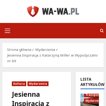
Przejdź
do
treści
Menu
główne
Strona główna
Wydarzenia
Jesienna Inspiracja z Katarzyną Miller w Wypożyczalni
nr 69
LISTA
Kultura
Wydarzenia
ARTYKUŁÓW
Historia
Jesienna
Transport
Wydarzenia
Inspiracja z