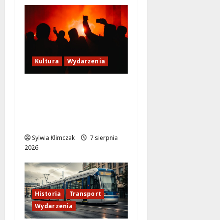
Kultura
Wydarzenia
Thriller pod gwiazdami:
Plenerowy seans
„Wielkiego marszu” w
Wilanowie!
Sylwia Klimczak
7 sierpnia
2026
Historia
Transport
Wydarzenia