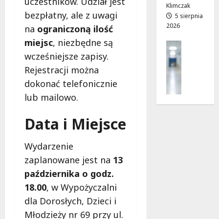
uczestników. Udział jest
z
j
Klimczak
bezpłatny, ale z uwagi
i
a
5 sierpnia
2026
a
d
na
ograniczoną ilość
ł
r
miejsc
, niezbędne są
Profilak
e
o
Zdrowie
wcześniejsze zapisy.
k
g
Z
Rejestracji można
!
a
a
d
dokonać telefonicznie
d
o
7
lub mailowo.
b
z
sierpnia
a
d
2026
Data i Miejsce
j
r
o
o
z
w
Wydarzenie
d
i
zaplanowane jest na
13
r
a
października o godz.
o
i
w
18.00
, w Wypożyczalni
d
i
ł
dla Dorosłych, Dzieci i
e
u
Młodzieży nr 69 przy ul.
: