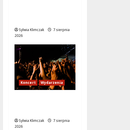
Zabytkowy wrocławski
tramwaj zaskakuje
Warszawę!
Sylwia Klimczak
7 sierpnia
2026
Koncert
Wydarzenia
Karpacka dzikość: Opa
Cupa w sercu
Ursynowa!
Sylwia Klimczak
7 sierpnia
2026