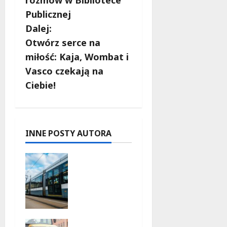
a
Publicznej
c
Dalej:
Otwórz serce na
z
miłość: Kaja, Wombat i
w
Vasco czekają na
Ciebie!
p
i
s
INNE POSTY AUTORA
y
Niebieski
tramwaj z
Wrocławi
a ożywia
warszaws
kie ulice!
Nowe