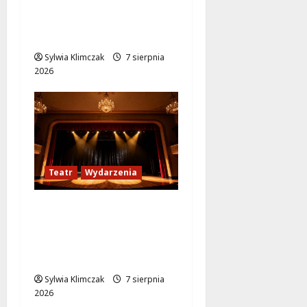
Jazzowe lato w
Warszawie pełne
koncertów na żywo
Sylwia Klimczak
7 sierpnia
2026
Teatr
Wydarzenia
Magiczne chwile z
teatrem: przygoda
gęsi i lisa na plaży w
Wawrze!
Sylwia Klimczak
7 sierpnia
2026