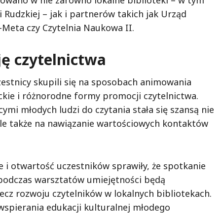
żowano w nie zarówno lokalne biblioteki – w tym
i Rudzkiej – jak i partnerów takich jak Urząd
t-Meta czy Czytelnia Naukowa II.
ę czytelnictwa
zestnicy skupili się na sposobach animowania
ckie i różnorodne formy promocji czytelnictwa.
mi młodych ludzi do czytania stała się szansą nie
ale także na nawiązanie wartościowych kontaktów
e i otwartość uczestników sprawiły, że spotkanie
 podczas warsztatów umiejętności będą
ecz rozwoju czytelników w lokalnych bibliotekach.
spierania edukacji kulturalnej młodego