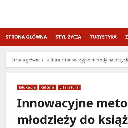
Przejdź
do
treści
STRONA GŁÓWNA
STYL ŻYCIA
TURYSTYKA
Strona główna
Kultura
Innowacyjne metody na przyciąg
Edukacja
Kultura
Literatura
Innowacyjne metod
młodzieży do książ