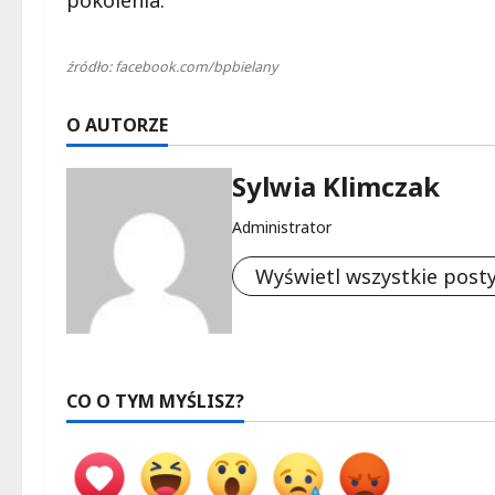
pokolenia.
źródło: facebook.com/bpbielany
O AUTORZE
Sylwia Klimczak
Administrator
Wyświetl wszystkie post
CO O TYM MYŚLISZ?