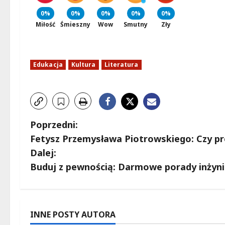
0%
0%
0%
0%
0%
Miłość
Śmieszny
Wow
Smutny
Zły
Edukacja
Kultura
Literatura
Z
Poprzedni:
Fetysz Przemysława Piotrowskiego: Czy pr
o
Dalej:
b
Buduj z pewnością: Darmowe porady inżyni
a
c
INNE POSTY AUTORA