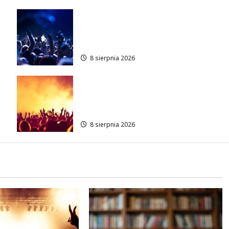
Kino pod gwiazdami: „Wielki
Marty” na leżakach w
Wilanowie
8 sierpnia 2026
Muzyczny Stand Up: Wieczór
pełen śmiechu i dźwięków w
Białołęce
8 sierpnia 2026