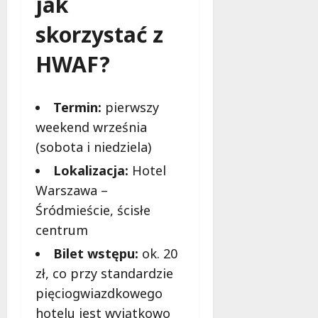
jak
i
skorzystać z
e
t
HWAF?
5
0
+
Termin:
pierwszy
4
weekend września
sierpnia
(sobota i niedziela)
2026
Lokalizacja:
Hotel
Warszawa –
Śródmieście, ścisłe
centrum
Bilet wstępu:
ok. 20
zł, co przy standardzie
pięciogwiazdkowego
hotelu jest wyjątkowo