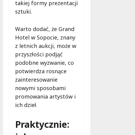
e
takiej formy prezentacji
d
sztuki.
a
r
m
Warto dodać, że Grand
o
Hotel w Sopocie, znany
w
z letnich aukcji, może w
e
przyszłości podjąć
b
a
podobne wyzwanie, co
d
potwierdza rosnące
a
zainteresowanie
n
i
nowymi sposobami
a
promowania artystów i
d
ich dzieł.
l
a
k
Praktycznie:
o
b