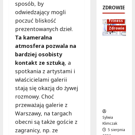
sposób, by
e
k
!
o
ZDROWIE
j
a
odwiedzający mogli
d
5
:
c
sierpnia
s
5
poczuć bliskość
Fitness
C
j
2026
sierpnia
z
prezentowanych dzieł.
Zdrowie
o
a
2026
y
z
Ta kameralna
z
c
Rozciąga
m
d
h
atmosfera pozwala na
nie:
i
r
bardziej osobisty
Sekret
e
o
5
kontakt ze sztuką
, a
lepszej
n
w
sierpnia
regenera
i
o
spotkania z artystami i
2026
cji i
a
t
właścicielami galerii
samopoc
s
n
stają się okazją do żywej
zucia
i
a
rozmowy. Choć
mieszkań
ę
:
ców
o
T
przeważają galerie z
d
w
Warszawy, na targach
1
o
Sylwia
obecni są także goście z
5
j
Klimczak
s
zagranicy, np. ze
a
5 sierpnia