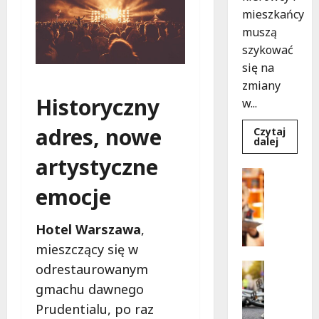
mieszkańcy
muszą
szykować
się na
zmiany
Historyczny
w...
adres, nowe
Czytaj
Dowied
dalej
się
artystyczne
więcej
o
Bezpiecz
Aleja
Edukacja
emocje
Sztand
w
B
budowie
e
Zmiany
Hotel Warszawa
,
w
z
ruchu
mieszczący się w
p
od
7
i
Bezpiecz
odrestaurowanym
sierpnia
e
Edukacja
gmachu dawnego
Wydarzen
c
Prudentialu, po raz
Z
z