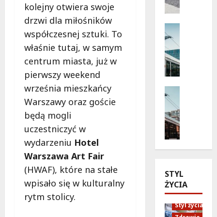
d
e
kolejny otwiera swoje
o
ń
drzwi dla miłośników
b
s
Komunik
współczesnej sztuki. To
ą
Wydarzen
t
d
T
właśnie tutaj, w samym
w
ź
r
o
centrum miasta, już w
k
a
p
pierwszy weekend
a
m
r
września mieszkańcy
r
w
Remonty
z
t
a
Transpor
Warszawy oraz goście
e
M
ę
j
z
będą mogli
o
r
e
z
uczestniczyć w
d
o
z
a
e
wydarzeniu
Hotel
w
m
b
r
e
i
a
Warszawa Art Fair
n
r
e
w
(HWAF), które na stałe
STYL
i
o
n
ę
wpisało się w kulturalny
ŻYCIA
z
w
i
:
a
ą
a
rytm stolicy.
W
c
p
Styl życia
j
a
j
r