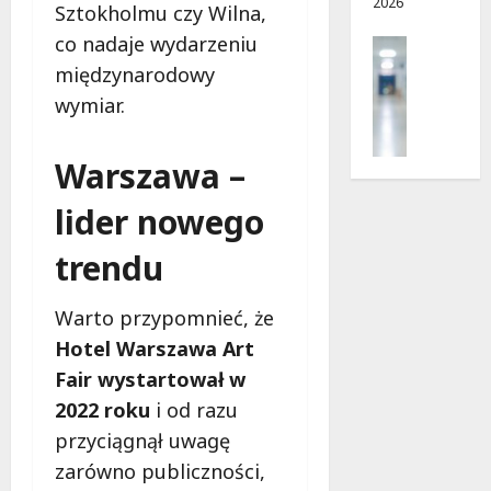
2026
i
d
Sztokholmu czy Wilna,
e
r
co nadaje wydarzeniu
Profilak
r
o
Zdrowie
międzynarodowy
p
g
Z
n
a
wymiar.
a
i
d
d
a
o
Warszawa –
b
?
z
a
d
lider nowego
j
r
5
o
o
sierpnia
trendu
z
w
2026
d
i
r
Warto przypomnieć, że
a
o
i
Hotel Warszawa Art
w
d
Fair wystartował w
i
ł
e
2022 roku
i od razu
u
:
przyciągnął uwagę
g
M
o
zarówno publiczności,
a
w