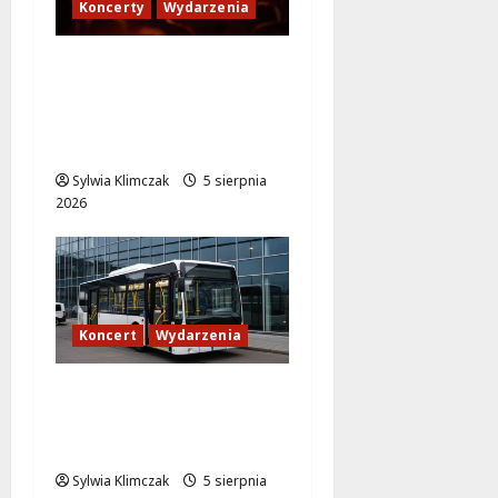
Koncerty
Wydarzenia
Jak dotrzeć na koncert
The Weeknd na PGE
Narodowym? Sprawdź
transport!
Sylwia Klimczak
5 sierpnia
2026
Koncert
Wydarzenia
Muzyczny wieczór w
Progresji: Komfortowy
powrót zapewniony!
Sylwia Klimczak
5 sierpnia