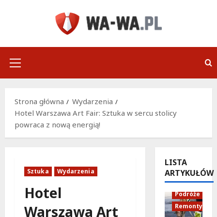
Przejdź
do
treści
Menu
główne
Strona główna
Wydarzenia
Hotel Warszawa Art Fair: Sztuka w sercu stolicy
powraca z nową energią!
LISTA
Sztuka
Wydarzenia
ARTYKUŁÓW
Infrastruktu
Hotel
Podróże
Remonty
Warszawa Art