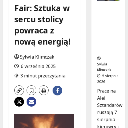
Fair: Sztuka w
Aleja
Sztandar
sercu stolicy
ów w
budowie:
powraca z
Zmiany w
ruchu od
nową energią!
7
sierpnia!
Sylwia Klimczak
Sylwia
6 września 2025
Klimczak
3 minut przeczytania
5 sierpnia
2026
Prace na
Alei
Sztandarów
ruszają 7
sierpnia –
kierowcy i