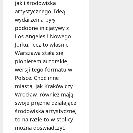
jak i środowiska
m
i
m
artystycznego. Ideą
e
o
c
wydarzenia były
b
z
podobne inicjatywy z
u
n
Los Angeles i Nowego
s
o
w
Jorku, lecz to właśnie
ś
U
c
Warszawa stała się
r
i
pionierem autorskiej
s
!
u
wersji tego formatu w
s
Polsce. Choć inne
30
i
październi
miasta, jak Kraków czy
e
2025
Wrocław, również mają
o
f
swoje prężnie działające
e
środowiska artystyczne,
r
to na razie to w stolicy
u
można doświadczyć
j