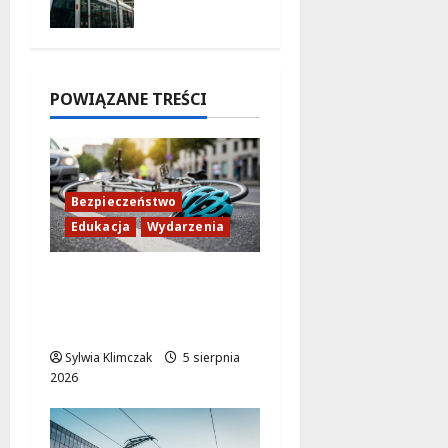
5 sierpnia
trasa do
2026
AWF!
5 sierpnia
2026
POWIĄZANE TREŚCI
Bezpieczeństwo
Edukacja
Wydarzenia
Zdobądź kartę
rowerową przed
szkolnym dzwonkiem!
Sylwia Klimczak
5 sierpnia
2026