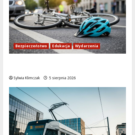
Bezpieczeństwo
Edukacja
Wydarzenia
Zdobądź kartę rowerową przed szkolnym
dzwonkiem!
Sylwia Klimczak
5 sierpnia 2026