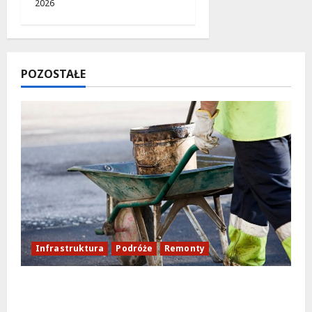
2026
POZOSTAŁE
Infrastruktura
Podróże
Remonty
Aleja Sztandarów w budowie: Zmiany w
ruchu od 7 sierpnia!