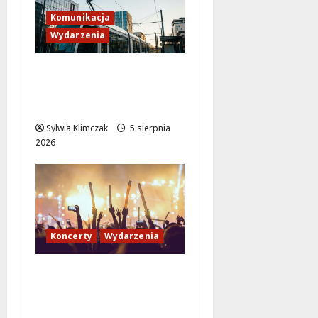
Komunikacja
Wydarzenia
Tramwaje zmieniają
kurs: nowa trasa do
AWF!
Sylwia Klimczak
5 sierpnia
2026
Koncerty
Wydarzenia
Jazzowy wieczór z
Karoliną Błachnią w
Aninie!