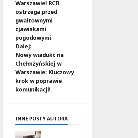
o
Warszawie! RCB
b
ostrzega przed
gwałtownymi
a
zjawiskami
c
pogodowymi
Dalej:
z
Nowy wiadukt na
w
Chełmżyńskiej w
Warszawie: Kluczowy
p
krok w poprawie
i
komunikacji!
s
y
INNE POSTY AUTORA
Aleja