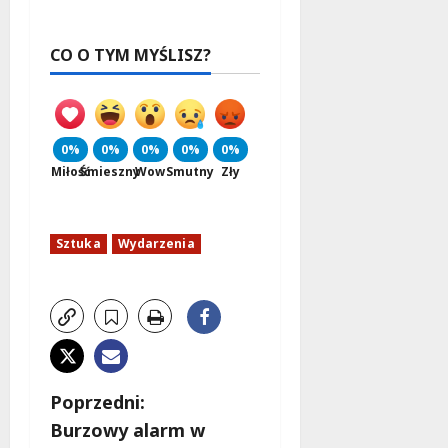
CO O TYM MYŚLISZ?
0%
0%
0%
0%
0%
Miłość
Śmieszny
Wow
Smutny
Zły
Sztuka
Wydarzenia
Z
Poprzedni:
Burzowy alarm w