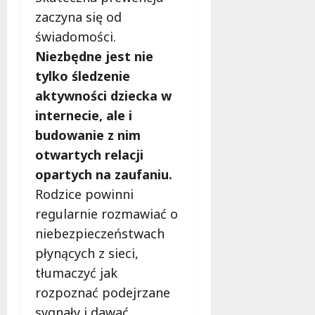
l
zaczyna się od
a
k
świadomości.
o
Niezbędne jest nie
b
tylko śledzenie
i
aktywności dziecka w
e
t
internecie, ale i
5
budowanie z nim
0
otwartych relacji
+
opartych na zaufaniu.
4
Rodzice powinni
sierpnia
regularnie rozmawiać o
2026
niebezpieczeństwach
płynących z sieci,
tłumaczyć jak
rozpoznać podejrzane
sygnały i dawać