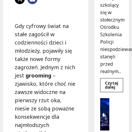
szkolący
się w
stołecznym
Gdy cyfrowy świat na
Ośrodku
stałe zagościł w
Szkolenia
Policji
codzienności dzieci i
niespodziewa
młodzieży, pojawiły się
stanęli
także nowe formy
przed
zagrożeń. Jednym z nich
realnym...
jest
grooming
–
Czytaj
zjawisko, które choć nie
Dowied
dalej
się
zawsze widoczne na
więcej
o
pierwszy rzut oka,
Kultura
Szkolen
Wydarzen
w
niesie ze sobą poważne
akcji:
K
Jak
konsekwencje dla
i
policjan
uratowa
najmłodszych
n
życie
o