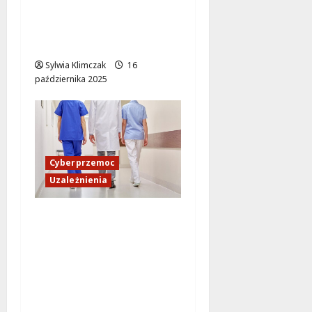
chronić dzieci przed
internetowym
niebezpieczeństwem?
Sylwia Klimczak
16
października 2025
Cyberprzemoc
Uzależnienia
Szkolenie dla
pracowników OPS: jak
skutecznie
przeciwdziałać
uzależnieniom i
cyberprzemocy?