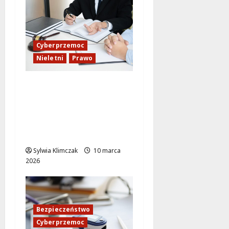
Cyberprzemoc
Nieletni
Prawo
Młodzież w sieci: Jak
cyberprzemoc wpływa
na bezpieczeństwo i
odpowiedzialność
prawną?
Sylwia Klimczak
10 marca
2026
Bezpieczeństwo
Cyberprzemoc