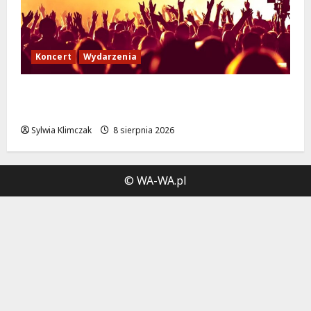
Koncert
Wydarzenia
Muzyczny Stand Up: Wieczór pełen śmiechu
i dźwięków w Białołęce
Sylwia Klimczak
8 sierpnia 2026
© WA-WA.pl