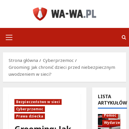
Przejdź
do
treści
Menu
główne
Strona główna
Cyberprzemoc
Grooming: Jak chronić dzieci przed niebezpiecznym
uwodzeniem w sieci?
LISTA
Bezpieczeństwo w sieci
ARTYKUŁÓW
Policja
Cyberprzemoc
Pomoc
Prawa dziecka
Wydarzenia