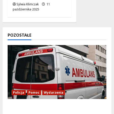
Sylwia Klimczak
11
października 2025
POZOSTAŁE
Policja
Pomoc
Wydarzenia
Szkolenie w akcji: Jak policjanci uratowali
życie w krytycznej sytuacji