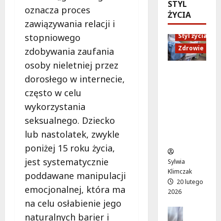
ó
STYL
d
e
M
oznacza proces
w
ŻYCIA
U
n
a
zawiązywania relacji i
o
p
i
r
d
Styl życia
stopniowego
:
o
t
ż
W
r
Zdrowie
y
zdobywania zaufania
y
i
ó
”
osoby nieletniej przez
w
e
w
n
Ruch,
a
dorosłego w internecie,
c
n
a
dieta i
!
z
często w celu
a
l
nawodni
A
ó
d
e
enie:
wykorzystania
l
r
a
ż
Sekrety
seksualnego. Dziecko
e
p
r
a
zdroweg
j
lub nastolatek, zwykle
e
m
k
o życia
a
ł
o
poniżej 15 roku życia,
a
K
e
w
c
jest systematycznie
Sylwia
E
n
e
h
Klimczak
poddawane manipulacji
N
ś
p
w
20 lutego
z
emocjonalnej, która ma
m
o
W
2026
n
i
d
i
na celu osłabienie jego
ó
e
Edukacja
r
l
naturalnych barier i
w
Styl życi