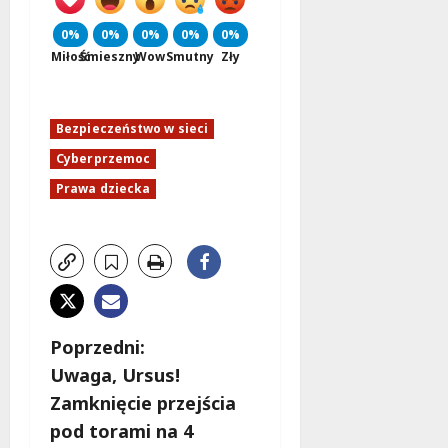
0%
0%
0%
0%
0%
Miłość
Śmieszny
Wow
Smutny
Zły
Bezpieczeństwo w sieci
Cyberprzemoc
Prawa dziecka
Z
Poprzedni:
Uwaga, Ursus!
o
Zamknięcie przejścia
b
pod torami na 4