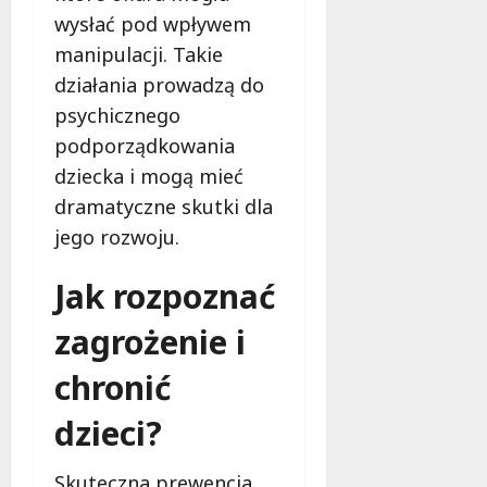
e
wysłać pod wpływem
r
manipulacji. Takie
u
działania prowadzą do
j
e
psychicznego
d
podporządkowania
a
dziecka i mogą mieć
r
dramatyczne skutki dla
m
o
jego rozwoju.
w
e
Jak rozpoznać
b
a
zagrożenie i
d
a
chronić
n
i
dzieci?
a
d
Skuteczna prewencja