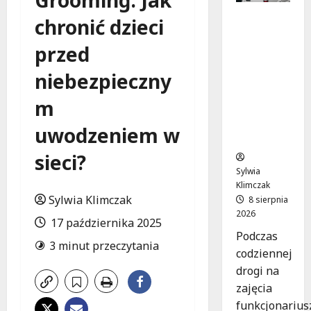
Grooming: Jak
Szkolenie
chronić dzieci
w akcji:
Jak
przed
policjanci
niebezpieczny
uratowal
i życie w
m
krytyczn
ej
uwodzeniem w
sytuacji
sieci?
Sylwia
Klimczak
Sylwia Klimczak
8 sierpnia
2026
17 października 2025
Podczas
3 minut przeczytania
codziennej
drogi na
zajęcia
funkcjonarius