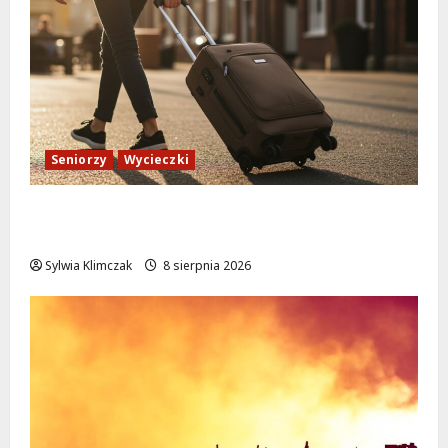
Seniorzy
Wycieczki
Białołęka zaprasza seniorów na darmowe
podróże do Zamościa i Krakowa!
Sylwia Klimczak
8 sierpnia 2026