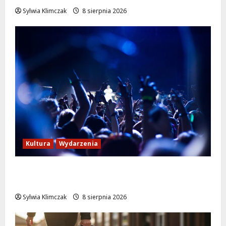
Sylwia Klimczak
8 sierpnia 2026
Kultura
Wydarzenia
Kino pod gwiazdami: „Wielki Marty” na
leżakach w Wilanowie
Sylwia Klimczak
8 sierpnia 2026