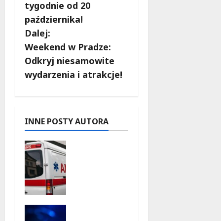
tygodnie od 20
a
października!
c
Dalej:
Weekend w Pradze:
z
Odkryj niesamowite
w
wydarzenia i atrakcje!
p
i
INNE POSTY AUTORA
s
Szkolenie
y
w akcji:
Jak
policjanci
uratowali
życie w
Kino pod
krytyczne