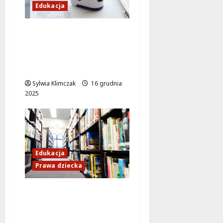
Edukacja
Bezpieczne
dzieciństwo: Policjanci
w Otwocku walczą z
hejtem i stalkingiem
Sylwia Klimczak
16 grudnia
2025
Edukacja
Prawa dziecka
Balony Marzeń:
Uczniowie Odkrywają
Prawa Dziecka w