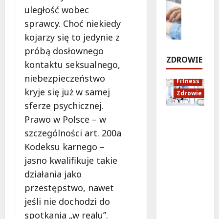
c
ó
a
p
Zdrowie
uległość wobec
h
ż
n
r
E
u
sprawcy. Choć niekiedy
e
o
z
d
i
d
w
kojarzy się to jedynie z
e
u
d
o
i
próbą dosłownego
j
k
ź
Z
e
ZDROWIE
e
kontaktu seksualnego,
a
w
a
z
c
i
m
niebezpieczeństwo
8
Fitness
d
j
ę
o
sierpnia
kryje się już w samej
Zdrowie
n
a
k
ś
2026
sferze psychicznej.
a
z
ó
c
!
Rozciąga
d
Prawo w Polsce – w
w
i
nie:
r
w
a
szczególności art. 200a
Sekret
o
B
8
i
Kodeksu karnego –
lepszej
sierpnia
w
i
K
jasno kwalifikuje takie
2026
regenera
o
a
r
cji i
t
ł
działania jako
a
samopoc
n
o
k
przestępstwo, nawet
zucia
a
ł
o
jeśli nie dochodzi do
mieszkań
:
ę
w
spotkania „w realu”.
ców
T
c
a