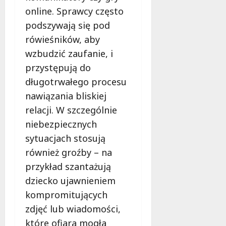
ł
online. Sprawcy często
e
u
:
podszywają się pod
g
M
o
rówieśników, aby
a
w
wzbudzić zaufanie, i
m
i
m
przystępują do
e
o
c
długotrwałego procesu
b
z
nawiązania bliskiej
u
n
relacji. W szczególnie
s
o
w
niebezpiecznych
ś
U
c
sytuacjach stosują
r
i
również groźby – na
s
!
przykład szantażują
u
s
dziecko ujawnieniem
30
i
październi
kompromitujących
e
2025
zdjęć lub wiadomości,
o
f
które ofiara mogła