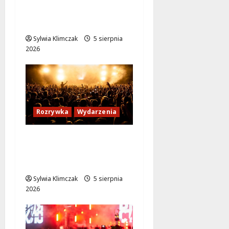
Karoliną Błachnią w
Aninie!
Sylwia Klimczak
5 sierpnia
2026
Rozrywka
Wydarzenia
Warszawskie
potańcówki: Tańcz w
sercu lata!
Sylwia Klimczak
5 sierpnia
2026