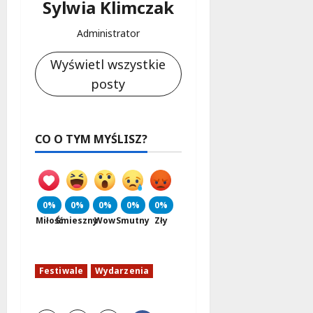
Sylwia Klimczak
Administrator
Wyświetl wszystkie
posty
CO O TYM MYŚLISZ?
0%
0%
0%
0%
0%
Miłość
Śmieszny
Wow
Smutny
Zły
Festiwale
Wydarzenia