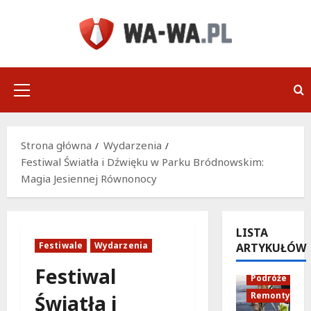
Przejdź
do
treści
Menu
główne
Strona główna
Wydarzenia
Festiwal Światła i Dźwięku w Parku Bródnowskim:
Magia Jesiennej Równonocy
LISTA
Festiwale
Wydarzenia
ARTYKUŁÓW
Infrastruktu
Festiwal
Podróże
Remonty
Światła i