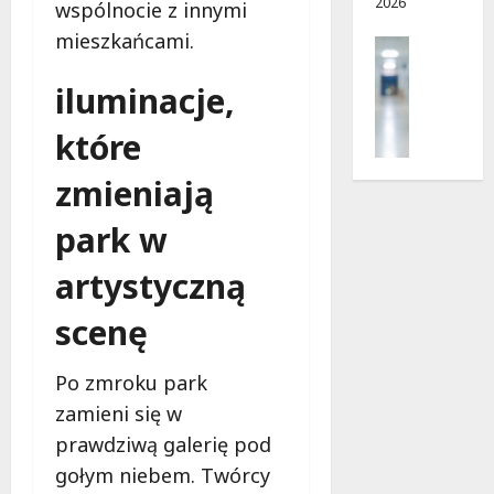
2026
i
d
wspólnocie z innymi
e
r
mieszkańcami.
Profilak
r
o
Zdrowie
p
g
iluminacje,
Z
n
a
a
i
d
które
d
a
o
b
?
z
zmieniają
a
d
j
r
5
park w
o
o
sierpnia
z
w
2026
artystyczną
d
i
r
a
scenę
o
i
w
d
Po zmroku park
i
ł
e
zamieni się w
u
:
g
prawdziwą galerię pod
M
o
gołym niebem. Twórcy
a
w