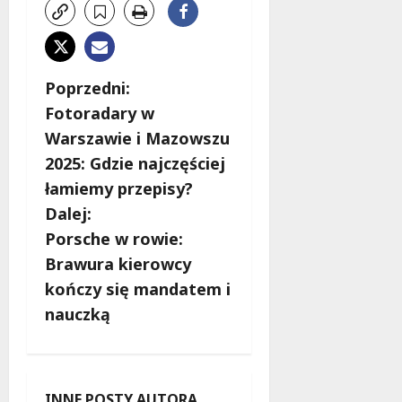
Z
Poprzedni:
Fotoradary w
o
Warszawie i Mazowszu
b
2025: Gdzie najczęściej
łamiemy przepisy?
a
Dalej:
c
Porsche w rowie:
Brawura kierowcy
z
kończy się mandatem i
w
nauczką
p
i
INNE POSTY AUTORA