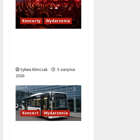
Koncerty
Wydarzenia
Jak dotrzeć na koncert
The Weeknd na PGE
Narodowym? Sprawdź
transport!
Sylwia Klimczak
5 sierpnia
2026
Koncert
Wydarzenia
Muzyczny wieczór w
Progresji: Komfortowy