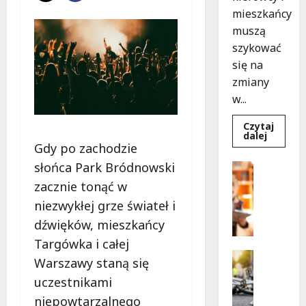
mieszkańcy
muszą
szykować
się na
zmiany
w...
Czytaj
Dowied
dalej
się
Gdy po zachodzie
więcej
o
słońca Park Bródnowski
Bezpiecz
Aleja
Edukacja
Sztand
zacznie tonąć w
w
B
budowie
niezwykłej grze świateł i
e
Zmiany
w
dźwięków, mieszkańcy
z
ruchu
p
od
Targówka i całej
7
i
Bezpiecz
sierpnia
Warszawy staną się
e
Edukacja
uczestnikami
Wydarzen
c
Z
z
niepowtarzalnego