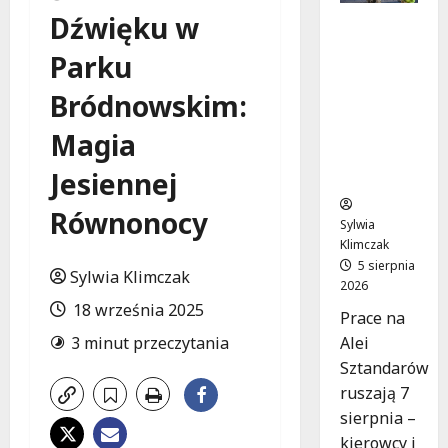
Dźwięku w
Aleja
Sztandar
Parku
ów w
budowie:
Bródnowskim:
Zmiany w
ruchu od
Magia
7
Jesiennej
sierpnia!
Równonocy
Sylwia
Klimczak
5 sierpnia
Sylwia Klimczak
2026
18 września 2025
Prace na
Alei
3 minut przeczytania
Sztandarów
ruszają 7
sierpnia –
kierowcy i