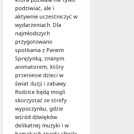
i
podziwiać, ale i
e
aktywnie uczestniczyć w
t
wydarzeniach. Dla
5
0
najmłodszych
+
przygotowano
spotkania z Panem
4
Sprężynką, znanym
sierpnia
2026
animatorem, który
przeniesie dzieci w
świat iluzji i zabawy.
Rodzice będą mogli
skorzystać ze strefy
wypoczynku, gdzie
wśród dźwięków
delikatnej muzyki i w
hamakach znajdą chwilę