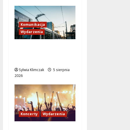
Komunikacja
Wydarzenia
Tramwaje zmieniają
kurs: nowa trasa do
AWF!
Sylwia Klimczak
5 sierpnia
2026
Koncerty
Wydarzenia
Jazzowy wieczór z