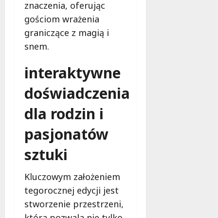
e
znaczenia, oferując
d
gościom wrażenia
a
graniczące z magią i
r
m
snem.
o
w
interaktywne
e
b
doświadczenia
a
dla rodzin i
d
a
pasjonatów
n
i
sztuki
a
d
l
Kluczowym założeniem
a
tegorocznej edycji jest
k
stworzenie przestrzeni,
o
b
która pozwala nie tylko