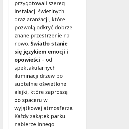
przygotowali szereg
m
i
m
instalacji świetlnych
e
o
c
oraz aranżacji, które
b
z
pozwolą odkryć dobrze
u
n
znane przestrzenie na
s
o
w
nowo.
Światło stanie
ś
U
c
się językiem emocji i
r
i
opowieści
– od
s
!
u
spektakularnych
s
iluminacji drzew po
30
i
październi
subtelnie oświetlone
e
2025
alejki, które zaproszą
o
f
do spaceru w
e
wyjątkowej atmosferze.
r
Każdy zakątek parku
u
nabierze innego
j