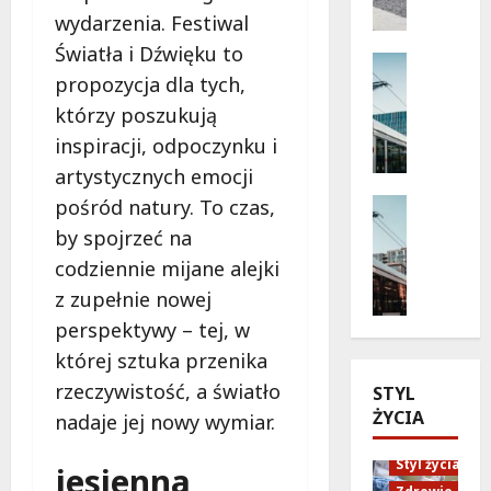
d
e
wydarzenia. Festiwal
o
ń
Światła i Dźwięku to
b
s
Komunik
ą
propozycja dla tych,
Wydarzen
t
d
T
w
którzy poszukują
ź
r
o
inspiracji, odpoczynku i
k
a
p
artystycznych emocji
a
m
r
r
w
Remonty
pośród natury. To czas,
z
t
a
Transpor
e
by spojrzeć na
M
ę
j
z
codziennie mijane alejki
o
r
e
z
d
o
z zupełnie nowej
z
a
e
w
m
b
perspektywy – tej, w
r
e
i
a
której sztuka przenika
n
r
e
w
rzeczywistość, a światło
STYL
i
o
n
ę
ŻYCIA
z
w
i
nadaje jej nowy wymiar.
:
a
ą
a
W
c
p
Styl życia
j
jesienna
a
j
r