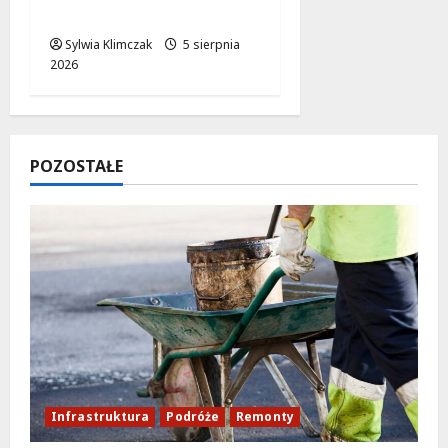
powrót zapewniony!
Sylwia Klimczak
5 sierpnia
2026
POZOSTAŁE
Infrastruktura
Podróże
Remonty