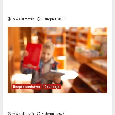
Aleja Sztandarów w budowie: Zmiany w
ruchu od 7 sierpnia!
Sylwia Klimczak
5 sierpnia 2026
Bezpieczeństwo
Edukacja
Bezpieczeństwo przez zabawę: Wakacyjne
lekcje dla najmłodszych
Sylwia Klimczak
5 sierpnia 2026