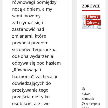
równowagi pomiędzy
e
k
!
o
ZDROWIE
j
a
nocą a dniem, a my
d
5
:
c
sierpnia
s
5
sami możemy
Fitness
C
j
2026
sierpnia
z
zatrzymać się i
Zdrowie
o
a
2026
y
zastanowić nad
z
z
c
Rozciąga
m
d
zmianami, które
h
nie:
i
r
przynosi przełom
Sekret
e
o
5
sezonów. Tegoroczna
lepszej
n
w
sierpnia
odsłona wydarzenia
regenera
i
o
2026
cji i
a
t
odbywa się pod hasłem
samopoc
s
n
„Równowaga i
zucia
i
a
harmonia”, zachęcając
mieszkań
ę
:
ców
o
T
odwiedzających do
d
w
przeżywania tego
1
o
Sylwia
przejścia nie tylko
5
j
Klimczak
osobiście, ale i we
s
a
5 sierpnia