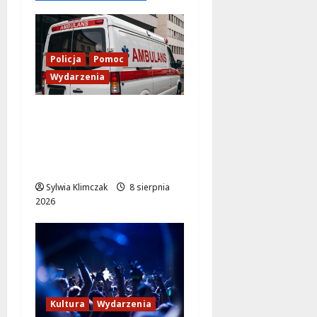
2026
Policja
Pomoc
Wydarzenia
Szkolenie w akcji: Jak
policjanci uratowali
życie w krytycznej
sytuacji
Sylwia Klimczak
8 sierpnia
2026
Kultura
Wydarzenia