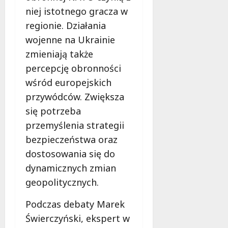
e
niej istotnego gracza w
r
regionie. Działania
u
wojenne na Ukrainie
j
e
zmieniają także
d
percepcję obronności
a
wśród europejskich
r
przywódców. Zwiększa
m
o
się potrzeba
w
przemyślenia strategii
e
bezpieczeństwa oraz
b
a
dostosowania się do
d
dynamicznych zmian
a
geopolitycznych.
n
i
Podczas debaty Marek
a
Świerczyński, ekspert w
d