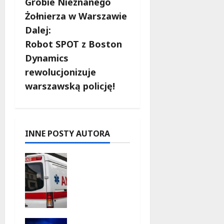
b
Grobie Nieznanego
Żołnierza w Warszawie
a
Dalej:
c
Robot SPOT z Boston
Dynamics
z
rewolucjonizuje
w
warszawską policję!
p
i
INNE POSTY AUTORA
s
Szkolenie
y
w akcji:
Jak
policjanci
uratowali
życie w
Kino pod