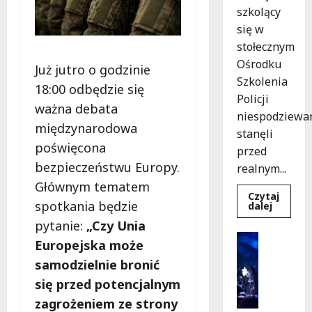
szkolący
się w
stołecznym
Ośrodku
Już jutro o godzinie
Szkolenia
18:00 odbędzie się
Policji
ważna debata
niespodziewa
międzynarodowa
stanęli
poświęcona
przed
bezpieczeństwu Europy.
realnym...
Głównym tematem
Czytaj
spotkania będzie
Dowied
dalej
się
pytanie:
„Czy Unia
więcej
o
Kultura
Europejska może
Szkolen
Wydarzen
w
samodzielnie bronić
akcji:
K
Jak
i
się przed potencjalnym
policjan
uratowa
n
zagrożeniem ze strony
życie
o