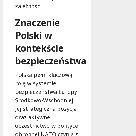
ł
zależność.
e
u
:
g
Znaczenie
M
o
a
w
Polski w
m
i
m
e
kontekście
o
c
b
z
bezpieczeństwa
u
n
s
o
w
Polska pełni kluczową
ś
U
c
rolę w systemie
r
i
bezpieczeństwa Europy
s
!
Środkowo-Wschodniej.
u
s
Jej strategiczna pozycja
30
i
październi
oraz aktywne
e
2025
uczestnictwo w polityce
o
f
obronnej NATO czynią z