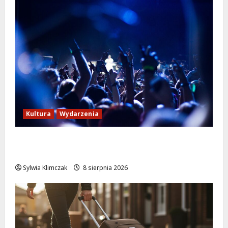
Kultura
Wydarzenia
Kino pod gwiazdami: „Wielki Marty” na
leżakach w Wilanowie
Sylwia Klimczak
8 sierpnia 2026