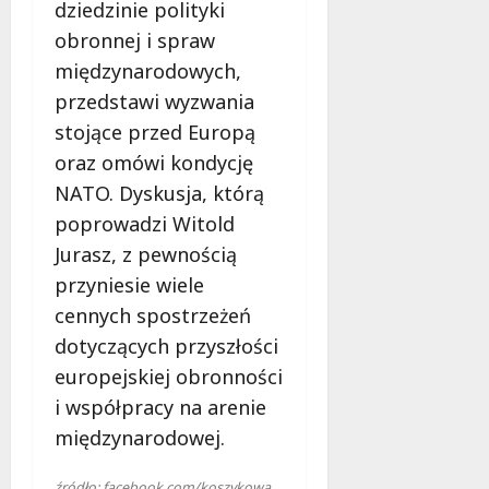
l
dziedzinie polityki
a
obronnej i spraw
k
międzynarodowych,
o
przedstawi wyzwania
b
i
stojące przed Europą
e
oraz omówi kondycję
t
NATO. Dyskusja, którą
5
poprowadzi Witold
0
+
Jurasz, z pewnością
przyniesie wiele
4
cennych spostrzeżeń
sierpnia
2026
dotyczących przyszłości
europejskiej obronności
i współpracy na arenie
międzynarodowej.
źródło: facebook.com/koszykowa