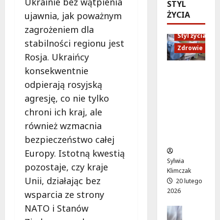
Ukrainie bez wątpienia
ó
STYL
d
e
M
w
ŻYCIA
ujawnia, jak poważnym
U
n
a
o
p
i
r
zagrożeniem dla
d
Styl życia
:
o
t
stabilności regionu jest
ż
W
r
Zdrowie
y
Rosja. Ukraińcy
y
i
ó
”
w
e
konsekwentnie
w
n
Ruch,
a
c
n
a
odpierają rosyjską
dieta i
!
z
a
l
nawodni
agresję, co nie tylko
A
ó
d
e
enie:
l
chroni ich kraj, ale
r
a
ż
Sekrety
e
p
r
również wzmacnia
a
zdroweg
j
e
m
k
o życia
bezpieczeństwo całej
a
ł
o
a
Europy. Istotną kwestią
K
e
w
c
Sylwia
E
pozostaje, czy kraje
n
e
h
Klimczak
N
ś
p
w
Unii, działając bez
20 lutego
z
m
o
W
2026
wsparcia ze strony
n
i
d
i
NATO i Stanów
ó
e
Edukacja
r
l
w
Styl życi