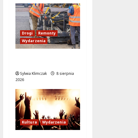
Drogi
Remonty
Wydarzenia
Ursynów odżywa! Aleja
KEN znów przejezdna!
Sylwia Klimczak
8 sierpnia
2026
Kultura
Wydarzenia