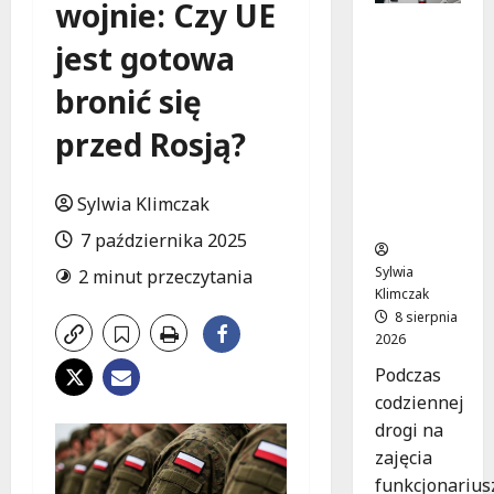
wojnie: Czy UE
Szkolenie
jest gotowa
w akcji:
Jak
bronić się
policjanci
uratowal
przed Rosją?
i życie w
krytyczn
ej
Sylwia Klimczak
sytuacji
7 października 2025
Sylwia
2 minut przeczytania
Klimczak
8 sierpnia
2026
Podczas
codziennej
drogi na
zajęcia
funkcjonarius