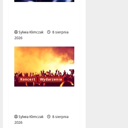
Kino pod gwiazdami:
„Wielki Marty” na
leżakach w Wilanowie
Sylwia Klimczak
8 sierpnia
2026
Koncert
Wydarzenia
Muzyczny Stand Up:
Wieczór pełen śmiechu
i dźwięków w Białołęce
Sylwia Klimczak
8 sierpnia
2026