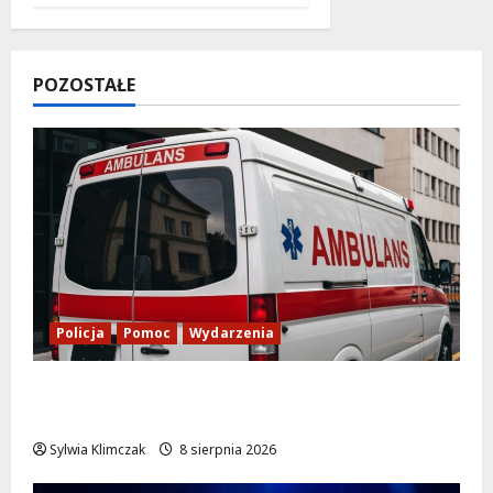
POZOSTAŁE
Policja
Pomoc
Wydarzenia
Szkolenie w akcji: Jak policjanci uratowali
życie w krytycznej sytuacji
Sylwia Klimczak
8 sierpnia 2026