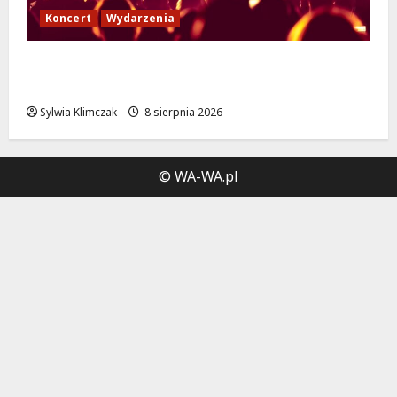
Koncert
Wydarzenia
Muzyczny Stand Up: Wieczór pełen śmiechu
i dźwięków w Białołęce
Sylwia Klimczak
8 sierpnia 2026
© WA-WA.pl