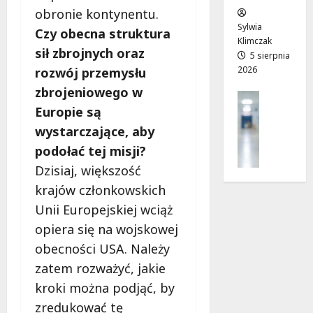
w
e
!
obronie kontynentu.
o
Sylwia
Czy obecna struktura
j
Klimczak
8
8
sił zbrojnych oraz
a
5 sierpnia
sierpnia
sierpnia
2026
d
rozwój przemysłu
2026
2026
r
zbrojeniowego w
Profilak
o
Europie są
Zdrowie
g
Z
wystarczające, aby
a
a
d
podołać tej misji?
d
o
Dzisiaj, większość
b
z
krajów członkowskich
a
d
j
Unii Europejskiej wciąż
r
o
o
opiera się na wojskowej
z
w
obecności USA. Należy
d
i
r
zatem rozważyć, jakie
a
o
i
kroki można podjąć, by
w
d
zredukować tę
i