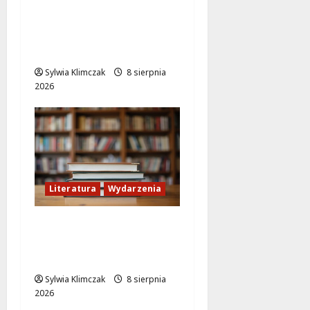
Letni wieczór z włoską
komedią „Follemente”:
miłość i śmiech na
ekranie!
Sylwia Klimczak
8 sierpnia
2026
Literatura
Wydarzenia
Literackie Skarby w
Czytelni Naukowej:
Odkryj Nowe Hity!
Sylwia Klimczak
8 sierpnia
2026