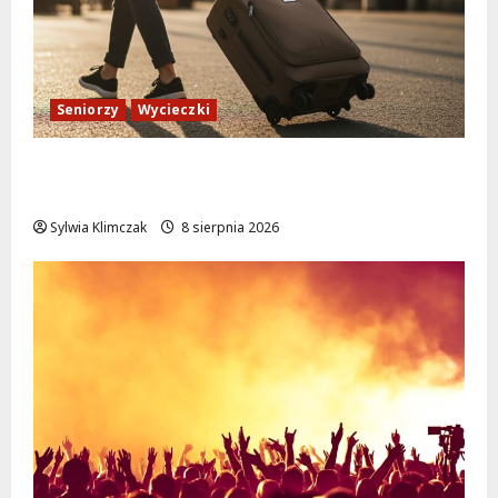
Seniorzy
Wycieczki
Białołęka zaprasza seniorów na darmowe
podróże do Zamościa i Krakowa!
Sylwia Klimczak
8 sierpnia 2026