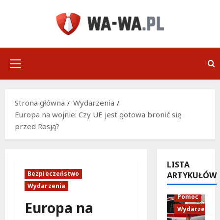
Przejdź
do
treści
Menu
główne
Strona główna
Wydarzenia
Europa na wojnie: Czy UE jest gotowa bronić się
przed Rosją?
LISTA
Bezpieczeństwo
ARTYKUŁÓW
Policja
Wydarzenia
Pomoc
Europa na
Wydarzenia