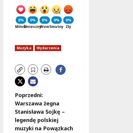
0%
0%
0%
0%
0%
Miłość
Śmieszny
Wow
Smutny
Zły
Muzyka
Wydarzenia
Z
Poprzedni:
Warszawa żegna
o
Stanisława Sojkę –
b
legendę polskiej
muzyki na Powązkach