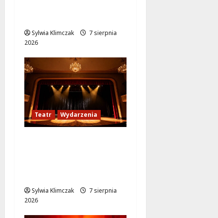
Warszawie pełne
koncertów na żywo
Sylwia Klimczak
7 sierpnia
2026
Teatr
Wydarzenia
Magiczne chwile z
teatrem: przygoda
gęsi i lisa na plaży w
Wawrze!
Sylwia Klimczak
7 sierpnia
2026