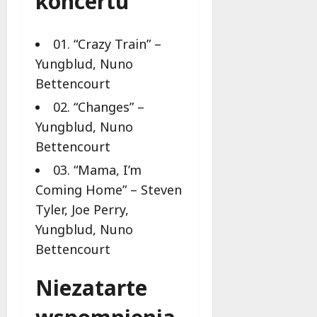
koncertu
u
j
e
01. “Crazy Train” –
d
Yungblud, Nuno
a
Bettencourt
r
m
02. “Changes” –
o
Yungblud, Nuno
w
Bettencourt
e
b
03. “Mama, I’m
a
Coming Home” – Steven
d
Tyler, Joe Perry,
a
n
Yungblud, Nuno
i
Bettencourt
a
d
Niezatarte
l
a