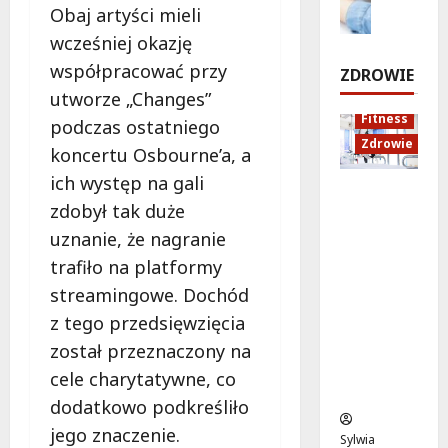
r
Obaj artyści mieli
e
d
o
w
p
m
u
wcześniej okazję
d
n
o
k
r
i
7
współpracować przy
ZDROWIE
n
a
o
sierpnia
a
utworze „Changes”
t
c
2026
d
Fitness
podczas ostatniego
s
j
z
7
Zdrowie
t
a
e
koncertu Osbourne’a, a
sierpnia
a
z
!
2026
ich występ na gali
Rozciąga
r
d
zdobył tak duże
nie:
t
r
7
uznanie, że nagranie
Sekret
u
o
sierpnia
lepszej
j
w
2026
trafiło na platformy
regenera
e
o
streamingowe. Dochód
cji i
w
t
z tego przedsięwzięcia
samopoc
p
n
zucia
o
a
został przeznaczony na
mieszkań
n
:
cele charytatywne, co
ców
i
T
dodatkowo podkreśliło
e
w
jego znaczenie.
d
o
Sylwia