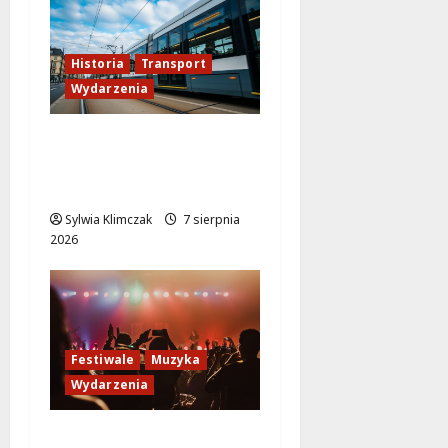
Historia
Transport
Wydarzenia
Niebieski tramwaj z
Wrocławia ożywia
warszawskie ulice!
Sylwia Klimczak
7 sierpnia
2026
Festiwale
Muzyka
Wydarzenia
Jazzowe lato w