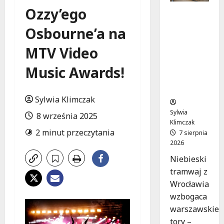
Ozzy’ego
Niebieski
tramwaj
Osbourne’a na
z
Wrocławi
MTV Video
a ożywia
warszaw
Music Awards!
skie
ulice!
Sylwia Klimczak
Sylwia
8 września 2025
Klimczak
2 minut przeczytania
7 sierpnia
2026
Niebieski
tramwaj z
Wrocławia
wzbogaca
warszawskie
tory –