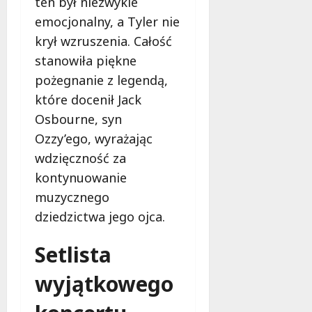
ten był niezwykle
g
M
o
emocjonalny, a Tyler nie
a
w
krył wzruszenia. Całość
m
i
m
stanowiła piękne
e
o
c
pożegnanie z legendą,
b
z
które docenił Jack
u
n
Osbourne, syn
s
o
w
Ozzy’ego, wyrażając
ś
U
c
wdzięczność za
r
i
kontynuowanie
s
!
muzycznego
u
s
dziedzictwa jego ojca.
30
i
październi
e
Setlista
2025
o
f
wyjątkowego
e
r