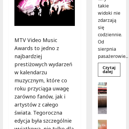
takie
widoki nie
zdarzają
się
codziennie.
MTV Video Music
Od
Awards to jedno z
sierpnia
najbardziej
pasażerowie...
prestiżowych wydarzeń
Czytaj
Dowied
dalej
w kalendarzu
się
więcej
muzycznym, które co
o
Drogi
Niebies
roku przyciąga uwagę
Komunika
tramwa
z
zarówno fanów, jak i
N
Wrocław
o
ożywia
artystów z całego
warsza
w
ulice!
świata. Tegoroczna
e
edycja była szczególnie
z
Festiwal
a
Muzyka
wyjątkowa, nie tylko dla