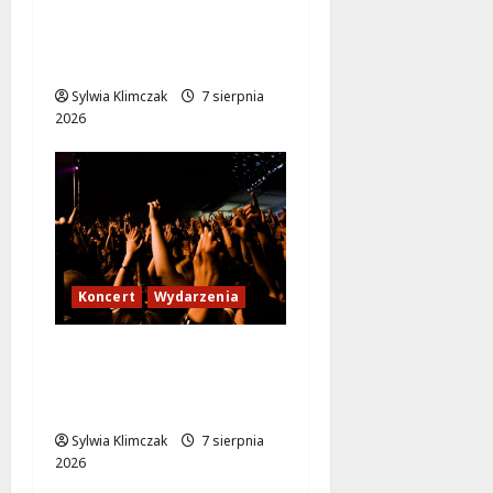
Zabytkowy wrocławski
tramwaj zaskakuje
Warszawę!
Sylwia Klimczak
7 sierpnia
2026
Koncert
Wydarzenia
Karpacka dzikość: Opa
Cupa w sercu
Ursynowa!
Sylwia Klimczak
7 sierpnia
2026