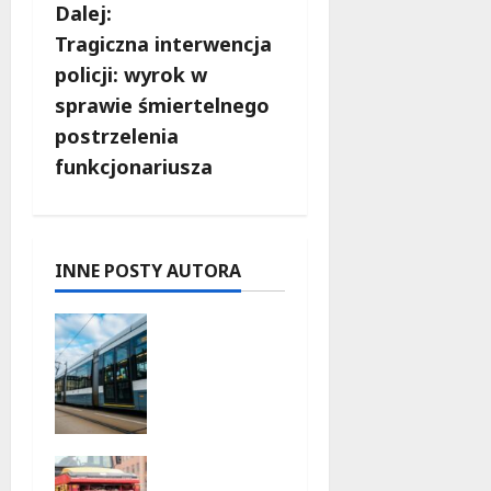
a
Dalej:
c
Tragiczna interwencja
policji: wyrok w
z
sprawie śmiertelnego
w
postrzelenia
funkcjonariusza
p
i
s
INNE POSTY AUTORA
y
Niebieski
tramwaj z
Wrocławi
a ożywia
warszaws
kie ulice!
Nowe
7 sierpnia