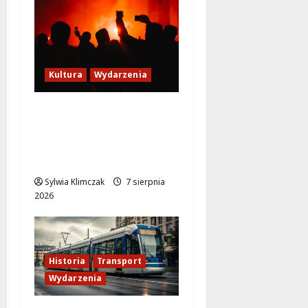
Kultura
Wydarzenia
Thriller pod gwiazdami:
Plenerowy seans
„Wielkiego marszu” w
Wilanowie!
Sylwia Klimczak
7 sierpnia
2026
Historia
Transport
Wydarzenia