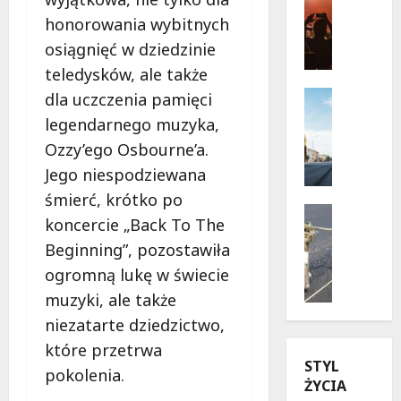
Wydarzen
s
honorowania wybitnych
J
a
osiągnięć w dziedzinie
a
d
z
teledysków, ale także
y
z
r
Infrastr
dla uczczenia pamięci
o
Remonty
u
legendarnego muzyka,
w
R
c
Ozzy’ego Osbourne’a.
e
e
h
l
w
Jego niespodziewana
u
a
o
n
śmierć, krótko po
t
l
Drogi
a
koncercie „Back To The
o
u
Remonty
W
U
w
Beginning”, pozostawiła
c
i
l
W
j
s
ogromną lukę w świecie
i
a
a
ł
muzyki, ale także
c
r
n
o
niezatarte dziedzictwo,
a
s
a
s
K
z
u
które przetrwa
t
STYL
u
a
l
r
pokolenia.
ŻYCIA
b
w
i
a