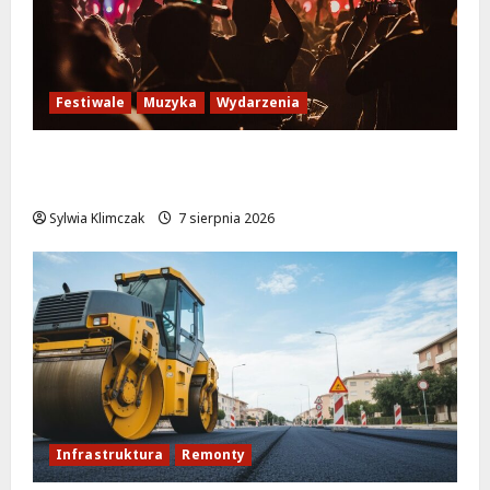
Festiwale
Muzyka
Wydarzenia
Jazzowe lato w Warszawie pełne
koncertów na żywo
Sylwia Klimczak
7 sierpnia 2026
Infrastruktura
Remonty