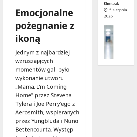
z
j
Klimczak
Emocjonalne
i
a
5 sierpnia
2026
a
d
pożegnanie z
ł
r
Profilak
e
o
Zdrowie
ikoną
k
g
Z
!
a
a
d
Jednym z najbardziej
d
o
7
wzruszających
b
z
sierpnia
a
momentów gali było
d
2026
j
r
wykonanie utworu
o
o
„Mama, I’m Coming
z
w
Home” przez Stevena
d
i
r
Tylera i Joe Perry’ego z
a
o
i
Aerosmith, wspieranych
w
d
przez Yungbluda i Nuno
i
ł
Bettencourta. Występ
e
u
: