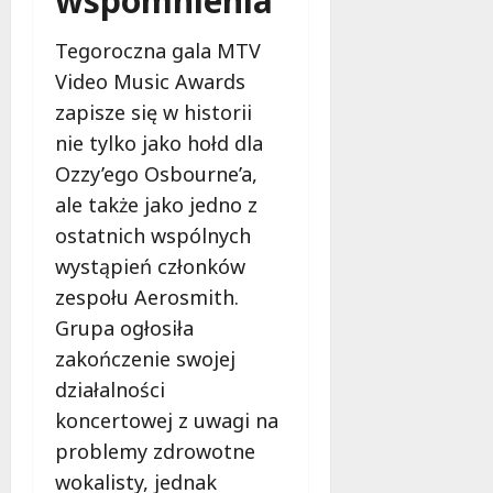
wspomnienia
k
o
Tegoroczna gala MTV
b
i
Video Music Awards
e
zapisze się w historii
t
nie tylko jako hołd dla
5
0
Ozzy’ego Osbourne’a,
+
ale także jako jedno z
ostatnich wspólnych
4
wystąpień członków
sierpnia
2026
zespołu Aerosmith.
Grupa ogłosiła
zakończenie swojej
działalności
koncertowej z uwagi na
problemy zdrowotne
wokalisty, jednak