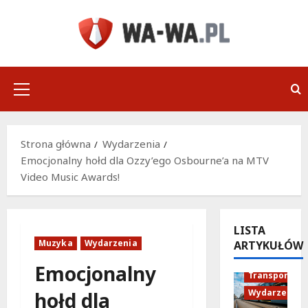
Przejdź
do
treści
Menu
główne
Strona główna
Wydarzenia
Emocjonalny hołd dla Ozzy’ego Osbourne’a na MTV
Video Music Awards!
LISTA
Muzyka
Wydarzenia
ARTYKUŁÓW
Historia
Emocjonalny
Transport
Wydarzenia
hołd dla