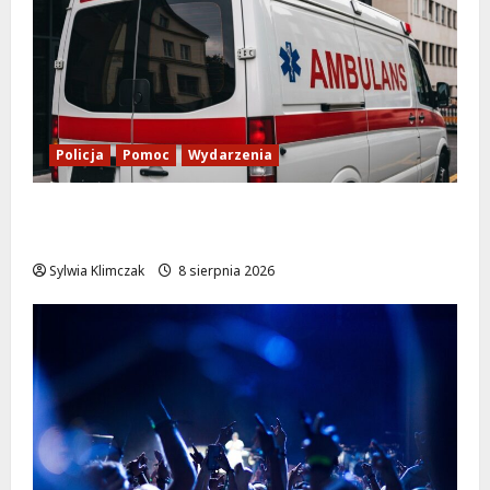
Policja
Pomoc
Wydarzenia
Szkolenie w akcji: Jak policjanci uratowali
życie w krytycznej sytuacji
Sylwia Klimczak
8 sierpnia 2026