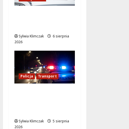
89 Zatrzymanych w
Ogólnopolskiej Akcji
Policji „Poszukiwany
Sylwia Klimczak
6 sierpnia
2026
Policja
Transport
Transportowa
kontrola w Warszawie:
59 dowodów i 10 praw
jazdy zatrzymanych!
Sylwia Klimczak
5 sierpnia
2026