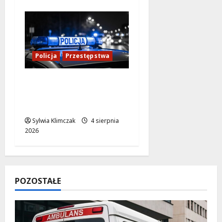
Policja
Przestępstwa
Kradzież w nocy:
Agresywny mężczyzna
na Chmielnej
Sylwia Klimczak
4 sierpnia
2026
POZOSTAŁE