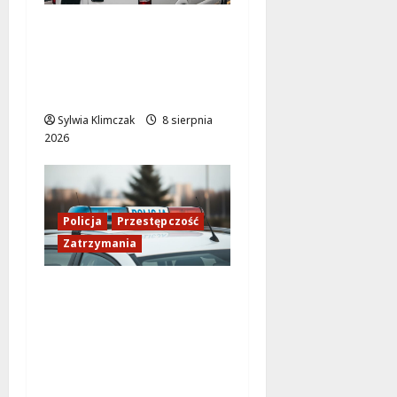
Szkolenie w akcji: Jak
policjanci uratowali
życie w krytycznej
sytuacji
Sylwia Klimczak
8 sierpnia
2026
Policja
Przestępczość
Zatrzymania
Międzynarodowy
przemytnik za
kratkami: rozbita
zorganizowana grupa
w Polsce