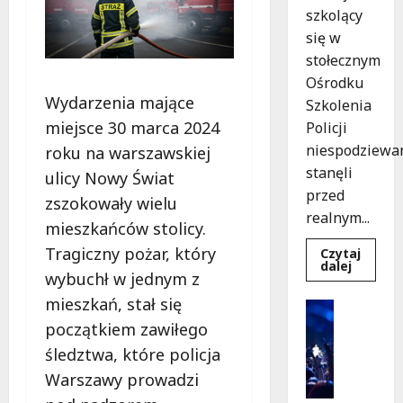
szkolący
się w
stołecznym
Ośrodku
Wydarzenia mające
Szkolenia
miejsce 30 marca 2024
Policji
niespodziewa
roku na warszawskiej
stanęli
ulicy Nowy Świat
przed
zszokowały wielu
realnym...
mieszkańców stolicy.
Tragiczny pożar, który
Czytaj
Dowied
dalej
wybuchł w jednym z
się
więcej
mieszkań, stał się
o
Kultura
Szkolen
Wydarzen
początkiem zawiłego
w
akcji:
K
śledztwa, które policja
Jak
i
policjan
Warszawy prowadzi
uratowa
n
życie
o