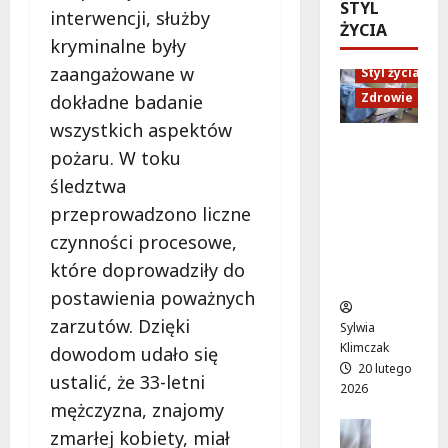
ó
STYL
d
e
M
interwencji, służby
w
ŻYCIA
U
n
a
kryminalne były
o
p
i
r
d
zaangażowane w
Styl życia
:
o
t
ż
W
r
Zdrowie
dokładne badanie
y
y
i
ó
”
wszystkich aspektów
w
e
w
n
Ruch,
pożaru. W toku
a
c
n
a
dieta i
!
śledztwa
z
a
l
nawodni
A
ó
d
e
przeprowadzono liczne
enie:
l
r
a
ż
Sekrety
czynności procesowe,
e
p
r
a
zdroweg
które doprowadziły do
j
e
m
k
o życia
a
ł
postawienia poważnych
o
a
K
e
w
c
zarzutów. Dzięki
Sylwia
E
n
e
h
Klimczak
dowodom udało się
N
ś
p
w
20 lutego
z
ustalić, że 33-letni
m
o
W
2026
n
i
d
mężczyzna, znajomy
i
ó
e
Edukacja
r
l
zmarłej kobiety, miał
w
Styl życi