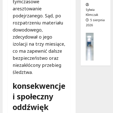
tymczasowe
w
e
!
aresztowanie
o
Sylwia
j
podejrzanego. Sąd, po
Klimczak
8
8
a
5 sierpnia
sierpnia
sierpnia
rozpatrzeniu materiału
2026
d
2026
2026
dowodowego,
r
Profilak
zdecydował o jego
o
Zdrowie
g
izolacji na trzy miesiące,
Z
a
co ma zapewnić dalsze
a
d
d
bezpieczeństwo oraz
o
b
z
niezakłócony przebieg
a
d
śledztwa.
j
r
o
o
konsekwencje
z
w
d
i
i społeczny
r
a
o
i
oddźwięk
w
d
i