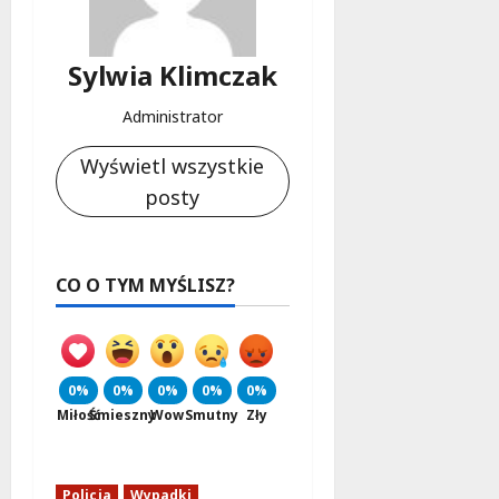
l
a
k
Sylwia Klimczak
o
b
Administrator
i
e
Wyświetl wszystkie
t
posty
5
0
+
CO O TYM MYŚLISZ?
4
sierpnia
2026
0%
0%
0%
0%
0%
Miłość
Śmieszny
Wow
Smutny
Zły
Policja
Wypadki