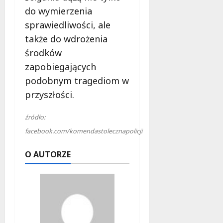
e
do wymierzenia
r
sprawiedliwości, ale
u
także do wdrożenia
j
e
środków
d
zapobiegających
a
podobnym tragediom w
r
przyszłości.
m
o
w
źródło:
e
facebook.com/komendastolecznapolicji
b
a
O AUTORZE
d
a
n
i
a
d