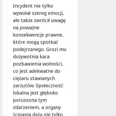
ł
Incydent nie tylko
e
u
:
wywołał szereg emocji,
g
M
o
ale także zwrócił uwagę
a
w
na poważne
m
i
m
konsekwencje prawne,
e
o
c
które mogą spotkać
b
z
podejrzanego. Grozi mu
u
n
dożywotnia kara
s
o
w
pozbawienia wolności,
ś
U
c
co jest adekwatne do
r
i
ciężaru stawianych
s
!
zarzutów. Społeczność
u
s
lokalna jest głęboko
30
i
październi
poruszona tym
e
2025
zdarzeniem, a organy
o
f
ścigania dążą nie tylko