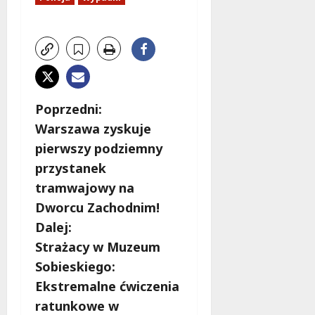
Z
Poprzedni:
Warszawa zyskuje
o
pierwszy podziemny
b
przystanek
tramwajowy na
a
Dworcu Zachodnim!
c
Dalej:
Strażacy w Muzeum
z
Sobieskiego:
w
Ekstremalne ćwiczenia
ratunkowe w