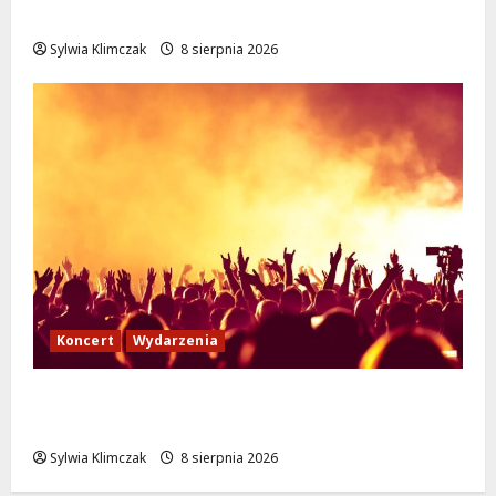
podróże do Zamościa i Krakowa!
Sylwia Klimczak
8 sierpnia 2026
Koncert
Wydarzenia
Muzyczny Stand Up: Wieczór pełen śmiechu
i dźwięków w Białołęce
Sylwia Klimczak
8 sierpnia 2026