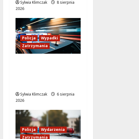
Sylwia Klimczak
8 sierpnia
2026
Policja
Wypadki
Zatrzymania
Zasypany pod
cmentarnym murem:
interwencja służb w
dramatycznej sytuacji
Sylwia Klimczak
6 sierpnia
2026
Policja
Wydarzenia
Zatrzymania