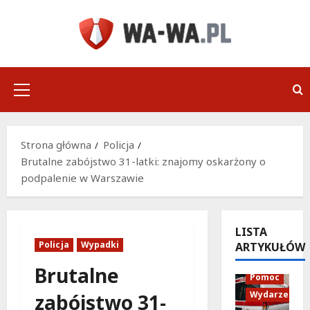
Przejdź
do
treści
Menu
główne
Strona główna
Policja
Brutalne zabójstwo 31-latki: znajomy oskarżony o
podpalenie w Warszawie
LISTA
Policja
Wypadki
ARTYKUŁÓW
Policja
Brutalne
Pomoc
Wydarzenia
zabójstwo 31-