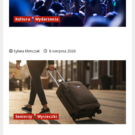
Kultura
Wydarzenia
Kino pod gwiazdami: „Wielki Marty” na
leżakach w Wilanowie
Sylwia Klimczak
8 sierpnia 2026
Seniorzy
Wycieczki
Białołęka zaprasza seniorów na darmowe