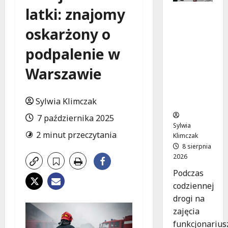
latki: znajomy
Szkolenie
w akcji:
oskarżony o
Jak
policjanci
podpalenie w
uratowal
i życie w
Warszawie
krytyczn
ej
Sylwia Klimczak
sytuacji
7 października 2025
Sylwia
2 minut przeczytania
Klimczak
8 sierpnia
2026
Podczas
codziennej
drogi na
zajęcia
funkcjonarius