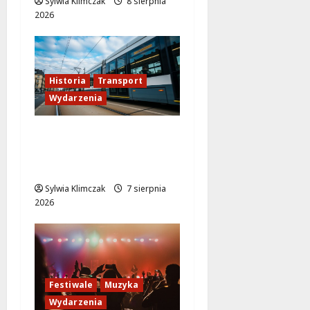
Sylwia Klimczak
8 sierpnia
2026
Historia
Transport
Wydarzenia
Niebieski tramwaj z
Wrocławia ożywia
warszawskie ulice!
Sylwia Klimczak
7 sierpnia
2026
Festiwale
Muzyka
Wydarzenia