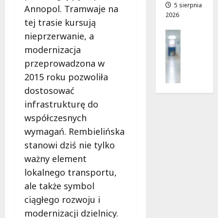
a
a
5 sierpnia
Annopol. Tramwaje na
2026
d
tej trasie kursują
r
7
Profilak
nieprzerwanie, a
o
sierpnia
Zdrowie
g
2026
modernizacja
Z
a
przeprowadzona w
a
d
2015 roku pozwoliła
d
o
b
dostosować
z
a
d
infrastrukturę do
j
r
współczesnych
o
o
z
wymagań. Rembielińska
w
d
i
stanowi dziś nie tylko
r
a
ważny element
o
i
lokalnego transportu,
w
d
i
ale także symbol
ł
e
u
ciągłego rozwoju i
:
g
modernizacji dzielnicy.
M