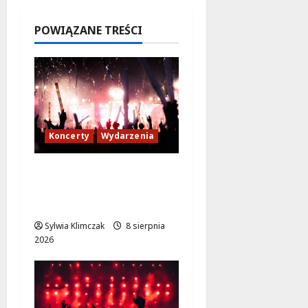
7 sierpnia
2026
POWIĄZANE TREŚCI
Koncerty
Wydarzenia
Muzyczne lato w
Włochach 2026:
Gwiazdy na scenie!
Sylwia Klimczak
8 sierpnia
2026