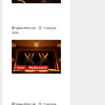
Jazzowe lato w
Warszawie pełne
koncertów na żywo
Sylwia Klimczak
7 sierpnia
2026
Teatr
Wydarzenia
Magiczne chwile z
teatrem: przygoda
gęsi i lisa na plaży w
Wawrze!
Sylwia Klimczak
7 sierpnia