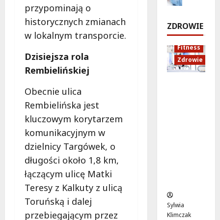
i
przypominają o
s
w
u
s
z
B
k
historycznych zmianach
k
ZDROWIE
a
i
a
u
w lokalnym transporcie.
w
e
c
B
Fitness
s
l
j
e
Dzisiejsza rola
Zdrowie
k
a
a
m
Rembielińskiej
i
n
z
o
e
Rozciąga
a
d
w
Obecnie ulica
u
nie:
c
r
o
Rembielińska jest
l
Sekret
h
o
i
lepszej
o
w
kluczowym korytarzem
8
c
regenera
d
o
komunikacyjnym w
sierpnia
e
cji i
9
t
2026
dzielnicy Targówek, o
!
samopoc
s
n
długości około 1,8 km,
zucia
i
a
mieszkań
e
:
7
łączącym ulicę Matki
ców
r
T
sierpnia
Teresy z Kalkuty z ulicą
2026
p
w
Toruńską i dalej
n
o
Sylwia
i
j
przebiegającym przez
Klimczak