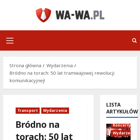
Przejdź
do
treści
Menu
główne
Strona główna
Wydarzenia
Bródno na torach: 50 lat tramwajowej rewolucji
komunikacyjnej!
LISTA
Transport
Wydarzenia
ARTYKUŁÓW
Bródno na
Koncerty
Wydarzenia
torach: 50 lat