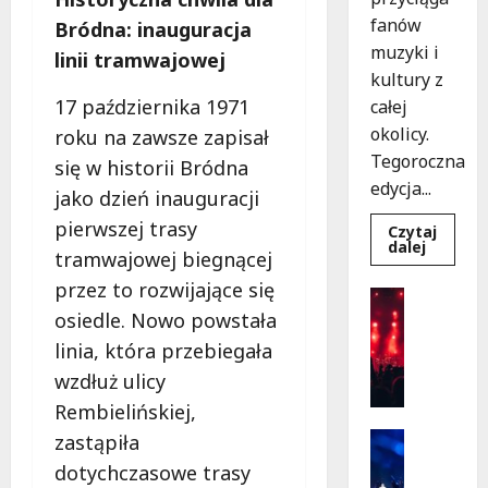
fanów
Bródna: inauguracja
muzyki i
linii tramwajowej
kultury z
17 października 1971
całej
okolicy.
roku na zawsze zapisał
Tegoroczna
się w historii Bródna
edycja...
jako dzień inauguracji
pierwszej trasy
Czytaj
Dowied
dalej
tramwajowej biegnącej
się
więcej
przez to rozwijające się
o
Koncert
Muzycz
Wydarzen
osiedle. Nowo powstała
lato
w
F
linia, która przebiegała
Włocha
i
2026:
wzdłuż ulicy
Gwiazd
n
na
Rembielińskiej,
a
scenie!
ł
Sport
zastąpiła
o
Wydarzen
dotychczasowe trasy
S
w