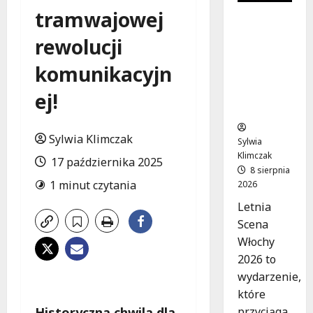
tramwajowej
Muzyczn
e lato w
rewolucji
Włochach
2026:
komunikacyjn
Gwiazdy
na
ej!
scenie!
Sylwia Klimczak
Sylwia
Klimczak
17 października 2025
8 sierpnia
1 minut czytania
2026
Letnia
Scena
Włochy
2026 to
wydarzenie,
które
przyciąga
Historyczna chwila dla