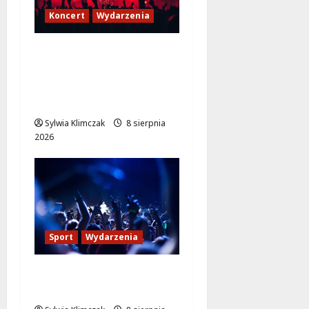
Koncert
Wydarzenia
Finałowy koncert hip-
hopu z JIMKIEM i
legendami na Lotnisku
Bemowo
Sylwia Klimczak
8 sierpnia
2026
Sport
Wydarzenia
Sportowe lato pełne
radości w OSiR Włochy!