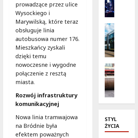
prowadzące przez ulice
p
y
o
k
Wysockiego i
r
o
Marywilską, które teraz
t
n
Historia
obsługuje linia
o
Transpor
c
Wydarzen
autobusowa numer 176.
w
e
N
e
r
Mieszkańcy zyskali
i
l
t
dzięki temu
e
a
h
nowoczesne i wygodne
b
t
Drogi
i
i
Komunika
o
połączenie z resztą
p
e
N
p
-
miasta.
s
o
e
h
k
w
ł
o
Rozwój infrastruktury
i
e
n
p
komunikacyjnej
t
z
e
u
r
a
r
z
Nowa linia tramwajowa
a
STYL
s
a
J
na Bródnie była
m
ŻYCIA
a
d
I
w
d
o
efektem poważnych
M