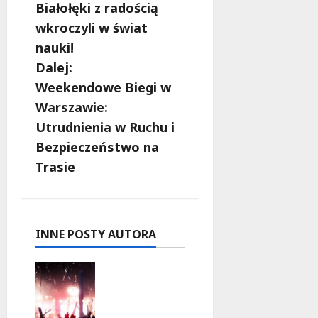
o
o
Białołęki z radością
b
b
wkroczyli w świat
i
nauki!
e
a
t
Dalej:
5
c
Weekendowe Biegi w
0
Warszawie:
+
z
Utrudnienia w Ruchu i
w
4
Bezpieczeństwo na
sierpnia
Trasie
p
2026
i
s
INNE POSTY AUTORA
y
Muzyczne
lato w
Włochach
2026: