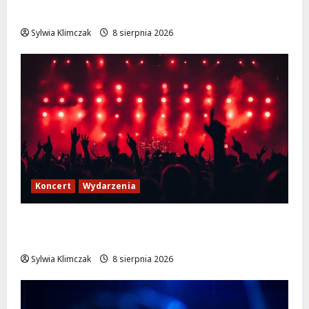
na scenie!
Sylwia Klimczak
8 sierpnia 2026
Koncert
Wydarzenia
Finałowy koncert hip-hopu z JIMKIEM i
legendami na Lotnisku Bemowo
Sylwia Klimczak
8 sierpnia 2026