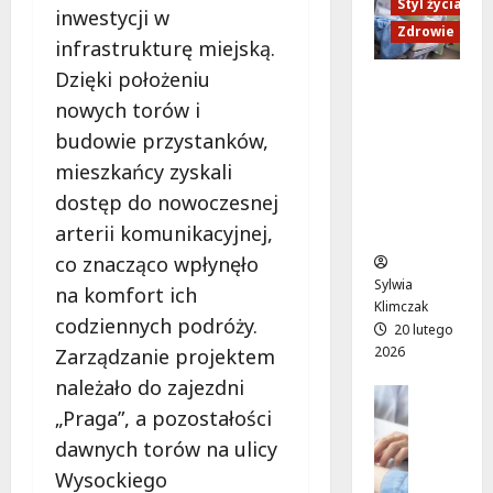
a
y
Styl życia
ś
K
inwestycji w
j
r
c
Zdrowie
I
infrastrukturę miejską.
z
u
i
E
W
c
Dzięki położeniu
w
M
Ruch,
r
h
O
i
nowych torów i
dieta i
o
u
S
l
nawodni
budowie przystanków,
c
n
i
e
enie:
mieszkańcy zyskali
ł
a
R
g
Sekrety
a
W
dostęp do nowoczesnej
W
e
zdroweg
w
i
ł
n
arterii komunikacyjnej,
o życia
i
s
o
d
co znacząco wpłynęło
a
ł
c
a
Sylwia
na komfort ich
o
o
h
m
Klimczak
ż
s
y
codziennych podróży.
i
20 lutego
y
t
!
n
2026
Zarządzanie projektem
w
r
a
należało do zajezdni
i
a
Edukacja
L
8
a
d
Styl życi
„Praga”, a pozostałości
o
sierpnia
Zdrowie
w
z
2026
t
dawnych torów na ulicy
a
i
E
n
Wysockiego
r
e
d