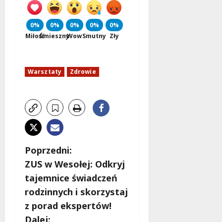
0%
0%
0%
0%
0%
Miłość
Śmieszny
Wow
Smutny
Zły
Warsztaty
Zdrowie
Z
Poprzedni:
ZUS w Wesołej: Odkryj
o
tajemnice świadczeń
b
rodzinnych i skorzystaj
z porad ekspertów!
a
Dalej: