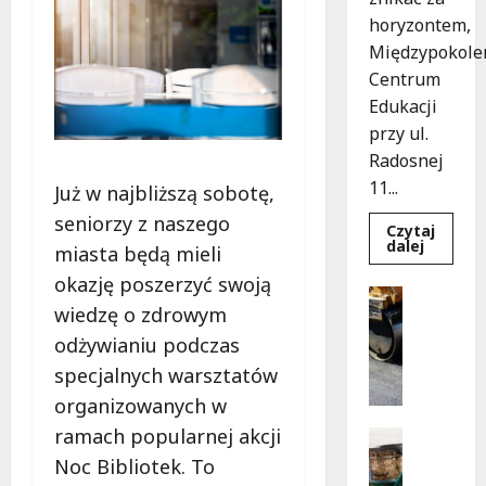
horyzontem,
Międzypokole
Centrum
Edukacji
przy ul.
Radosnej
11...
Już w najbliższą sobotę,
seniorzy z naszego
Czytaj
Dowied
dalej
miasta będą mieli
się
więcej
okazję poszerzyć swoją
o
Uncatego
Noc
wiedzę o zdrowym
B
pełna
tańca
i
odżywianiu podczas
z
a
DJ-
specjalnych warsztatów
em
ł
Harper
organizowanych w
na
o
tarasie!
ramach popularnej akcji
ł
Infrastr
Podróże
ę
Noc Bibliotek. To
Remonty
k