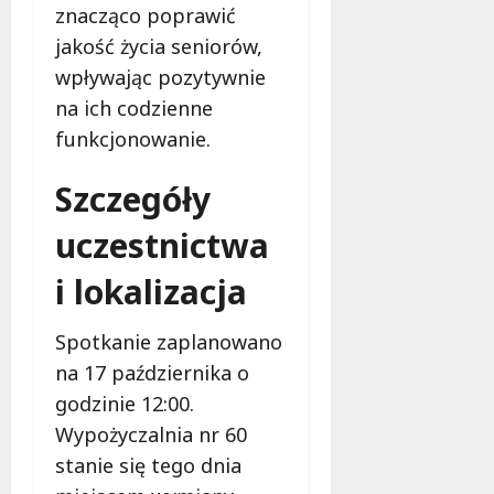
o
znacząco poprawić
a
w
m
jakość życia seniorów,
i
m
wpływając pozytywnie
e
o
c
na ich codzienne
b
z
funkcjonowanie.
u
n
s
o
Szczegóły
w
ś
U
c
uczestnictwa
r
i
s
!
i lokalizacja
u
s
30
i
Spotkanie zaplanowano
październi
e
2025
na 17 października o
o
godzinie 12:00.
f
e
Wypożyczalnia nr 60
r
stanie się tego dnia
u