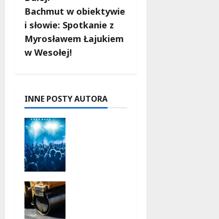
c
Bachmut w obiektywie
i słowie: Spotkanie z
z
Myrosławem Łajukiem
w
w Wesołej!
p
i
INNE POSTY AUTORA
s
Noc pełna
y
tańca z
DJ-em
Harperem
na
tarasie!
Białołęka
6 sierpnia
zyska
2026
nowe