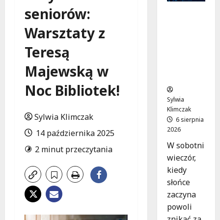
seniorów:
Noc
pełna
Warsztaty z
tańca z
DJ-em
Teresą
Harpere
m na
Majewską w
tarasie!
Noc Bibliotek!
Sylwia
Klimczak
Sylwia Klimczak
6 sierpnia
2026
14 października 2025
W sobotni
2 minut przeczytania
wieczór,
kiedy
słońce
zaczyna
powoli
znikać za