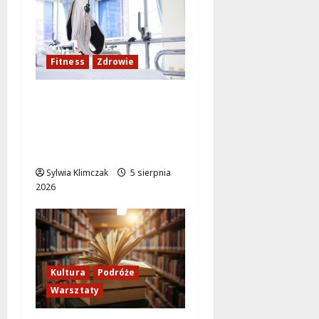
Fitness
Zdrowie
Rozciąganie: Sekret
lepszej regeneracji i
samopoczucia
mieszkańców
Sylwia Klimczak
5 sierpnia
2026
Kultura
Podróże
Warsztaty