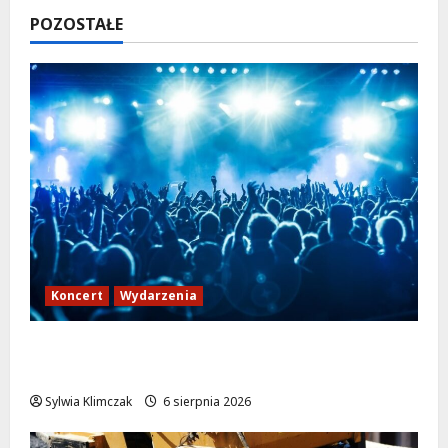
POZOSTAŁE
Koncert
Wydarzenia
Noc pełna tańca z DJ-em Harperem na
tarasie!
Sylwia Klimczak
6 sierpnia 2026