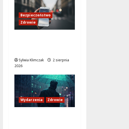
Bezpieczeństwo
Zdrowie
Warszawskie upały: jak
przetrwać lato w
stolicy?
Sylwia Klimczak
2 sierpnia
2026
Wydarzenia
Zdrowie
Warszawskie poidełka
i zraszacze: Oaza w