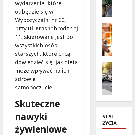
wydarzenie, które
A
a
l
odbędzie się w
z
e
Wypożyczalni nr 60,
y
j
Bezpiecz
s
przy ul. Krasnobrodzkiej
a
Edukacja
k
11, skierowane jest do
S
B
a
z
e
wszystkich osób
n
t
z
o
starszych, które chcą
a
p
w
dowiedzieć się, jak dieta
n
i
Bezpiecz
e
może wpływać na ich
d
e
Edukacja
d
Wydarzen
a
c
zdrowie i
r
Z
r
z
o
samopoczucie.
d
ó
e
g
o
w
ń
i
Skuteczne
b
w
s
:
ą
b
t
f
nawyki
d
STYL
u
w
i
ź
ŻYCIA
d
o
n
żywieniowe
k
o
p
a