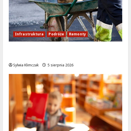
Infrastruktura
Podróże
Remonty
Aleja Sztandarów w budowie: Zmiany w
ruchu od 7 sierpnia!
Sylwia Klimczak
5 sierpnia 2026