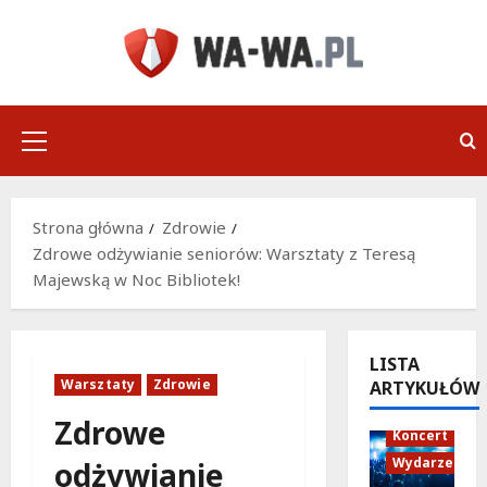
Przejdź
do
treści
Menu
główne
Strona główna
Zdrowie
Zdrowe odżywianie seniorów: Warsztaty z Teresą
Majewską w Noc Bibliotek!
LISTA
Warsztaty
Zdrowie
ARTYKUŁÓW
Zdrowe
Koncert
Wydarzenia
odżywianie