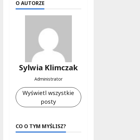
o
O AUTORZE
b
i
e
t
5
0
+
4
Sylwia Klimczak
sierpnia
2026
Administrator
Wyświetl wszystkie
posty
CO O TYM MYŚLISZ?