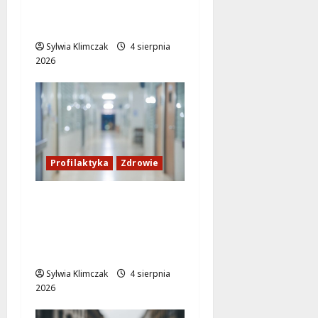
Twórz magiczne
lampiony w bibliotece!
Sylwia Klimczak
4 sierpnia
2026
Profilaktyka
Zdrowie
Zadbaj o zdrowie:
Mammobus w Ursusie
oferuje darmowe
badania dla kobiet 50+
Sylwia Klimczak
4 sierpnia
2026