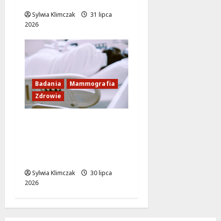
upalne dni
Sylwia Klimczak
31 lipca
2026
Badania
Mammografia
Zdrowie
Mammobus w
Rembertowie:
Skorzystaj z darmowej
mammografii!
Sylwia Klimczak
30 lipca
2026