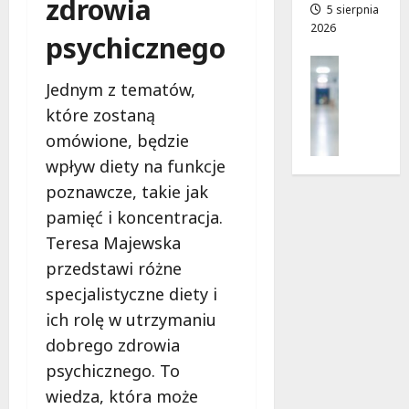
zdrowia
a
5 sierpnia
2026
d
5
psychicznego
r
sierpnia
Profilak
o
2026
Zdrowie
Jednym z tematów,
g
Z
a
które zostaną
a
d
omówione, będzie
d
o
b
wpływ diety na funkcje
z
a
poznawcze, takie jak
d
j
r
pamięć i koncentracja.
o
o
Teresa Majewska
z
w
d
przedstawi różne
i
r
a
specjalistyczne diety i
o
i
ich rolę w utrzymaniu
w
d
dobrego zdrowia
i
ł
e
psychicznego. To
u
:
g
wiedza, która może
M