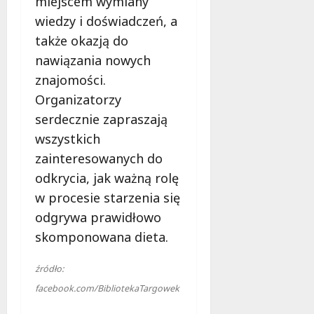
miejscem wymiany
j
wiedzy i doświadczeń, a
e
d
także okazją do
a
nawiązania nowych
r
znajomości.
m
Organizatorzy
o
w
serdecznie zapraszają
e
wszystkich
b
zainteresowanych do
a
d
odkrycia, jak ważną rolę
a
w procesie starzenia się
n
odgrywa prawidłowo
i
skomponowana dieta.
a
d
l
źródło:
a
facebook.com/BibliotekaTargowek
k