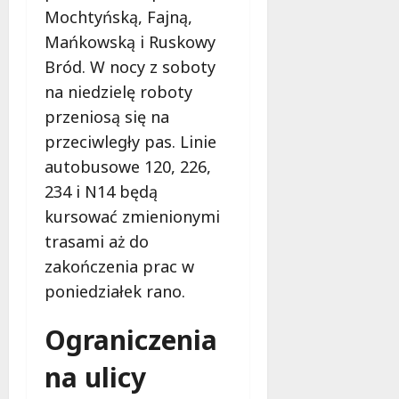
o
Mochtyńską, Fajną,
f
Mańkowską i Ruskowy
e
Bród. W nocy z soboty
r
na niedzielę roboty
u
j
przeniosą się na
e
przeciwległy pas. Linie
d
autobusowe 120, 226,
a
234 i N14 będą
r
m
kursować zmienionymi
o
trasami aż do
w
zakończenia prac w
e
b
poniedziałek rano.
a
d
Ograniczenia
a
n
na ulicy
i