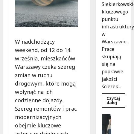
Siekierkowski
kluczowego
punktu
infrastruktury
w
W nadchodzący
Warszawie.
Prace
weekend, od 12 do 14
skupiają
września, mieszkańców
się na
Warszawy czeka szereg
poprawie
zmian w ruchu
jakości
drogowym, które mogą
ścieżek...
wpłynąć na ich
Czytaj
codzienne dojazdy.
Dowied
dalej
się
Szereg remontów i prac
więcej
o
Noclegi
modernizacyjnych
Nowe
Wakacje
ścieżki
obejmie kluczowe
dla
W
pieszyc
arterie w dzielnicach