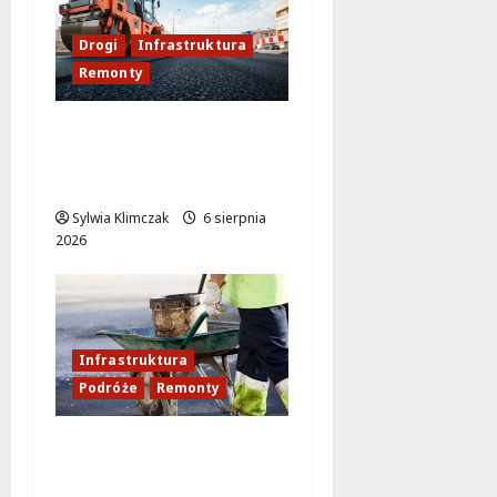
Drogi
Infrastruktura
Remonty
Rewitalizacja ul.
Loteryjki: Co nowego
na placu budowy?
Sylwia Klimczak
6 sierpnia
2026
Infrastruktura
Podróże
Remonty
Aleja Sztandarów w
budowie: Zmiany w