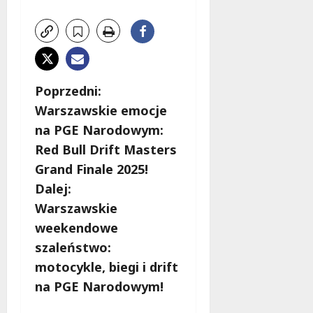
Z
Poprzedni:
Warszawskie emocje
o
na PGE Narodowym:
b
Red Bull Drift Masters
Grand Finale 2025!
a
Dalej:
c
Warszawskie
weekendowe
z
szaleństwo:
w
motocykle, biegi i drift
na PGE Narodowym!
p