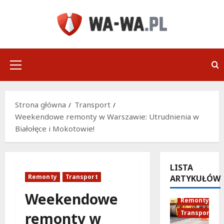
Przejdź
do
treści
Menu
główne
Strona główna
Transport
Weekendowe remonty w Warszawie: Utrudnienia w
Białołęce i Mokotowie!
LISTA
Remonty
Transport
ARTYKUŁÓW
Infrastruktu
Weekendowe
Remonty
Transport
remonty w