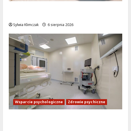
Warszawskie lato w atrakcyjnych cenach:
OSiR Polna zaprasza!
Sylwia Klimczak
6 sierpnia 2026
Wsparcie psychologiczne
Zdrowie psychiczne
Bezpłatna pomoc psychologiczna na
Ursynowie: Nowa poradnia już otwarta!