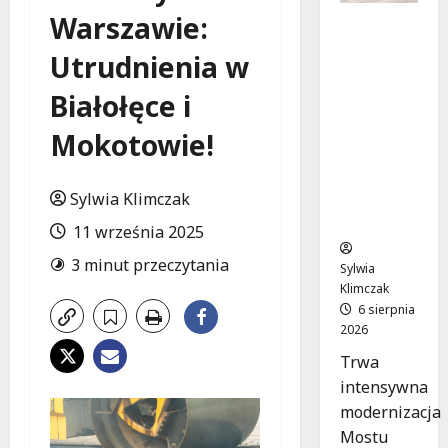
Warszawie:
Nowe
ścieżki
Utrudnienia w
dla
pieszych
Białołęce i
i
rowerzys
Mokotowie!
tów na
Moście
Sylwia Klimczak
Siekierko
wskim!
11 września 2025
3 minut przeczytania
Sylwia
Klimczak
6 sierpnia
2026
Trwa
intensywna
modernizacja
Mostu