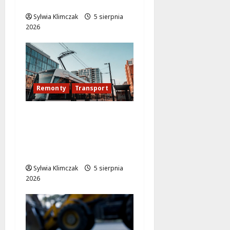
ruchu od 7 sierpnia!
Sylwia Klimczak
5 sierpnia
2026
Remonty
Transport
Modernizacja
torowiska na
Puławskiej: Co zmienia
się od 15 sierpnia?
Sylwia Klimczak
5 sierpnia
2026