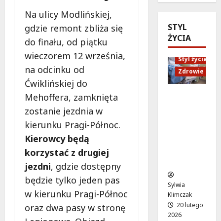
i
l
y
y
Na ulicy Modlińskiej,
n
i
c
j
STYL
n
gdzie remont zbliża się
o
h
n
ŻYCIA
e
t
o
y
do finału, od piątku
P
e
l
c
wieczorem 12 września,
o
Styl życia
k
o
h
na odcinku od
s
a
g
Zdrowie
c
z
:
Ćwiklińskiej do
i
e
u
O
c
n
Mehoffera, zamknięta
Ruch,
k
d
z
a
dieta i
zostanie jezdnia w
i
k
n
c
nawodni
kierunku Pragi-Północ.
w
r
a
h
enie:
a
y
n
Kierowcy będą
:
Sekrety
n
j
a
O
zdroweg
korzystać z drugiej
i
k
U
S
o życia
jezdni
, gdzie dostępny
e
r
r
i
S
będzie tylko jeden pas
e
s
R
Sylwia
z
a
y
P
w kierunku Pragi-Północ
Klimczak
c
t
n
o
20 lutego
oraz dwa pasy w stronę
z
y
o
l
2026