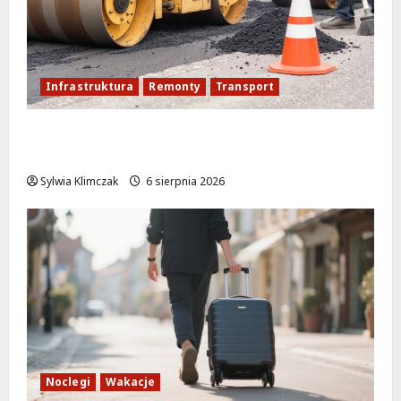
Infrastruktura
Remonty
Transport
Nowe ścieżki dla pieszych i rowerzystów
na Moście Siekierkowskim!
Sylwia Klimczak
6 sierpnia 2026
Noclegi
Wakacje