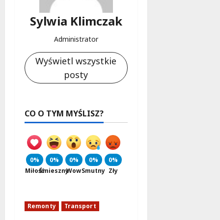
Sylwia Klimczak
Administrator
Wyświetl wszystkie
posty
CO O TYM MYŚLISZ?
0%
0%
0%
0%
0%
Miłość
Śmieszny
Wow
Smutny
Zły
Remonty
Transport