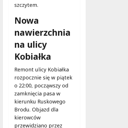
o
i
szczytem.
w
d
i
ł
Nowa
e
u
:
g
nawierzchnia
M
o
a
w
na ulicy
m
i
m
e
Kobiałka
o
c
b
z
Remont ulicy Kobiałka
u
n
s
rozpocznie się w piątek
o
w
ś
o 22:00, począwszy od
U
c
zamknięcia pasa w
r
i
kierunku Ruskowego
s
!
u
Brodu. Objazd dla
s
kierowców
30
i
październi
przewidziano przez
e
2025