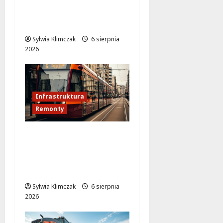
rowerzystów na
Moście
Siekierkowskim!
Sylwia Klimczak
6 sierpnia
2026
Infrastruktura
Remonty
Rewitalizacja węzła
Kino Femina: Nowe
oblicze Warszawskich
ulic
Sylwia Klimczak
6 sierpnia
2026