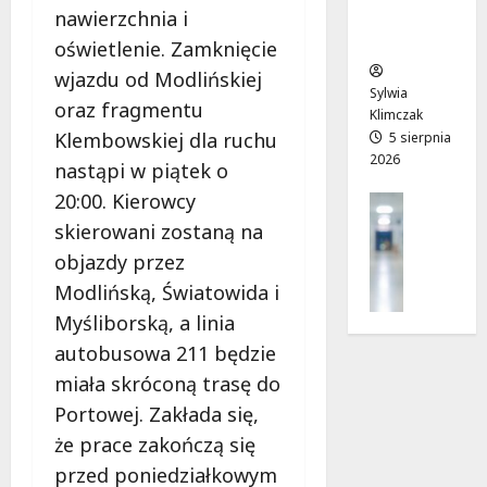
nawierzchnia i
mieszkań
l
:
i
w
ców
u
T
u
a
oświetlenie. Zamknięcie
w
w
!
r
wjazdu od Modlińskiej
P
o
t
Sylwia
oraz fragmentu
a
j
Klimczak
a
6
r
a
Klembowskiej dla ruchu
5 sierpnia
!
sierpnia
2026
k
d
2026
nastąpi w piątek o
u
r
6
20:00. Kierowcy
Profilak
o
sierpnia
Zdrowie
skierowani zostaną na
g
2026
6
Z
a
sierpnia
objazdy przez
a
d
2026
Modlińską, Światowida i
d
o
Myśliborską, a linia
b
z
a
autobusowa 211 będzie
d
j
r
miała skróconą trasę do
o
o
Portowej. Zakłada się,
z
w
d
że prace zakończą się
i
r
a
przed poniedziałkowym