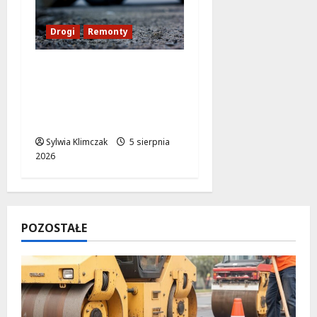
Drogi
Remonty
Remont Połczyńskiej:
Utrudnienia dla
kierowców na nowej
jezdni
Sylwia Klimczak
5 sierpnia
2026
POZOSTAŁE