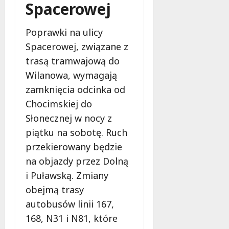
Spacerowej
a
d
l
Poprawki na ulicy
a
Spacerowej, związane z
k
trasą tramwajową do
o
b
Wilanowa, wymagają
i
zamknięcia odcinka od
e
Chocimskiej do
t
5
Słonecznej w nocy z
0
piątku na sobotę. Ruch
+
przekierowany będzie
na objazdy przez Dolną
4
sierpnia
i Puławską. Zmiany
2026
obejmą trasy
autobusów linii 167,
168, N31 i N81, które