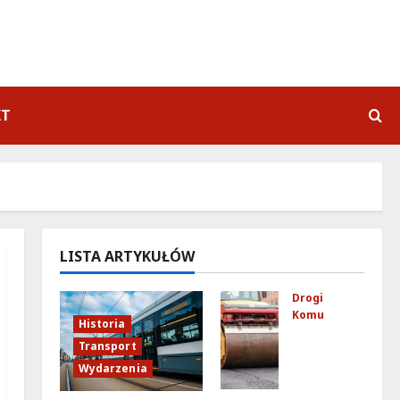
KT
LISTA ARTYKUŁÓW
Drogi
Komunikacja
Historia
No
Transport
we
Wydarzenia
zas