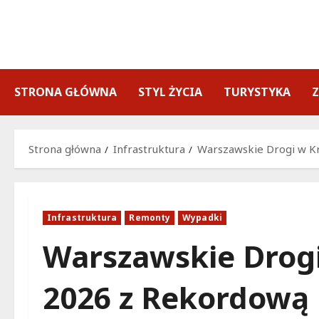
Przejdź
do
treści
STRONA GŁÓWNA
STYL ŻYCIA
TURYSTYKA
Strona główna
Infrastruktura
Warszawskie Drogi w Kr
Infrastruktura
Remonty
Wypadki
Warszawskie Drogi
2026 z Rekordową 