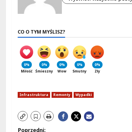
CO O TYM MYŚLISZ?
0%
0%
0%
0%
0%
Miłość
Śmieszny
Wow
Smutny
Zły
Infrastruktura
Remonty
Wypadki
Z
Poprzedni: