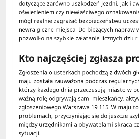
dotyczące zarówno uszkodzeń jezdni, jak i aw
oświetleniem czy niewłaściwego oznakowania
mógł realnie zagrażać bezpieczeństwu uczes
newralgiczne miejsca. Do bieżących napraw 
pozwoliło na szybkie załatanie licznych dziur
Kto najczęściej zgłasza p
Zgłoszenia o usterkach pochodzą z dwóch głó
maju została zauważona podczas regularnyc
którzy każdego dnia przeczesują miasto w p
ważną rolę odgrywają sami mieszkańcy, akty
zgłoszeniowego Warszawa 19 115. W maju to 
problemach, przyczyniając się do jeszcze sz
między urzędnikami a obywatelami skraca cz
sytuacji.