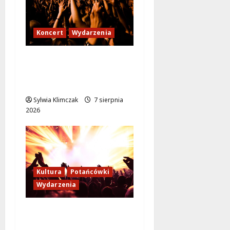
Koncert
Wydarzenia
Karpacka dzikość: Opa
Cupa w sercu
Ursynowa!
Sylwia Klimczak
7 sierpnia
2026
Kultura
Potańcówki
Wydarzenia
Bal w Wilanowie:
Przenieś się w czasie