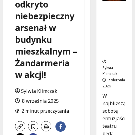
odkryto
Magiczne
niebezpieczny
chwile z
teatrem:
arsenał w
przygoda
gęsi i lisa
budynku
na plaży
w
mieszkalnym –
Wawrze!
Żandarmeria
Sylwia
w akcji!
Klimczak
7 sierpnia
2026
Sylwia Klimczak
W
8 września 2025
najbliższą
sobotę
2 minut przeczytania
entuzjaści
teatru
będą