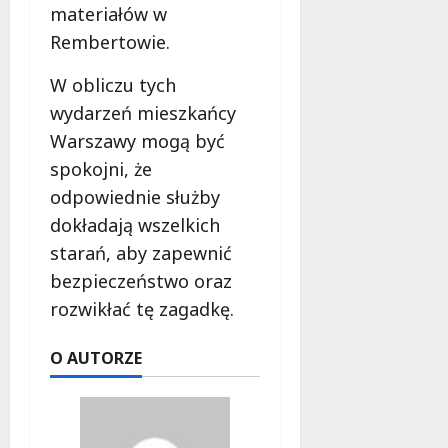
d
materiałów w
l
Rembertowie.
a
k
W obliczu tych
o
wydarzeń mieszkańcy
b
Warszawy mogą być
i
e
spokojni, że
t
odpowiednie służby
5
dokładają wszelkich
0
starań, aby zapewnić
+
bezpieczeństwo oraz
4
rozwikłać tę zagadkę.
sierpnia
2026
O AUTORZE