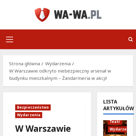
Przejdź
do
treści
Menu
główne
Strona główna
Wydarzenia
W Warszawie odkryto niebezpieczny arsenał w
budynku mieszkalnym – Żandarmeria w akcji!
LISTA
Bezpieczeństwo
ARTYKUŁÓW
Wydarzenia
Teatr
W Warszawie
Wydarzenia