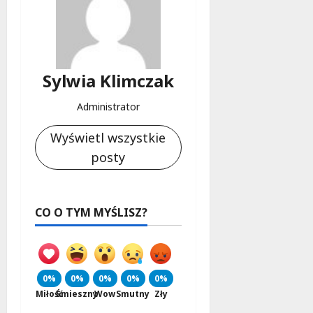
Sylwia Klimczak
Administrator
Wyświetl wszystkie
posty
CO O TYM MYŚLISZ?
0%
0%
0%
0%
0%
Miłość
Śmieszny
Wow
Smutny
Zły