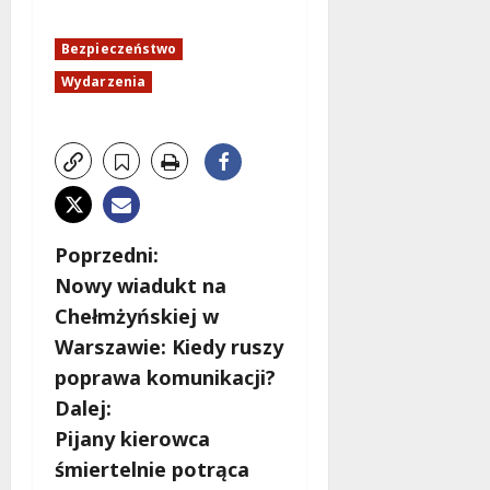
Bezpieczeństwo
Wydarzenia
Z
Poprzedni:
Nowy wiadukt na
o
Chełmżyńskiej w
b
Warszawie: Kiedy ruszy
poprawa komunikacji?
a
Dalej:
c
Pijany kierowca
śmiertelnie potrąca