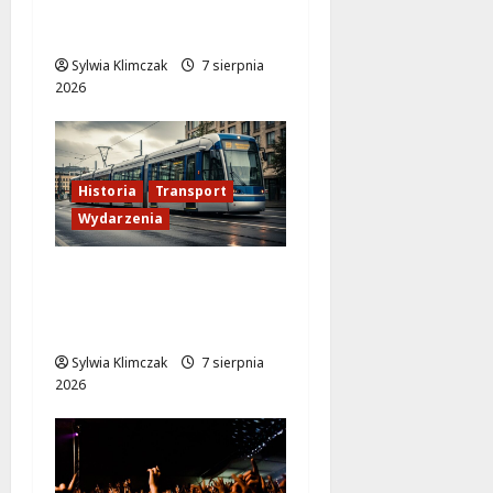
„Wielkiego marszu” w
Wilanowie!
Sylwia Klimczak
7 sierpnia
2026
Historia
Transport
Wydarzenia
Zabytkowy wrocławski
tramwaj zaskakuje
Warszawę!
Sylwia Klimczak
7 sierpnia
2026