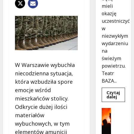
mieli
okazję
uczestniczyć
w
niezwykłym
wydarzeniu
na
świeżym
W Warszawie wybuchła
powietrzu.
niecodzienna sytuacja,
Teatr
BAZA...
która wzbudziła spore
emocje wśród
Czytaj
Dowied
dalej
mieszkańców stolicy.
się
więcej
Odkrycie dużej ilości
o
Kultura
Magicz
materiałów
Wydarzen
chwile
z
T
wybuchowych, w tym
teatrem
h
przygo
elementów amunicji