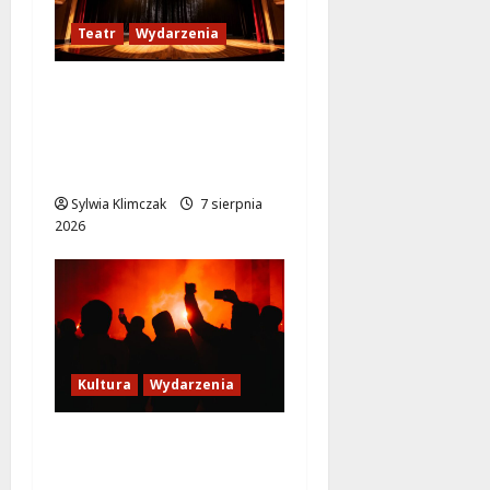
Teatr
Wydarzenia
Magiczne chwile z
teatrem: przygoda
gęsi i lisa na plaży w
Wawrze!
Sylwia Klimczak
7 sierpnia
2026
Kultura
Wydarzenia
Thriller pod gwiazdami:
Plenerowy seans