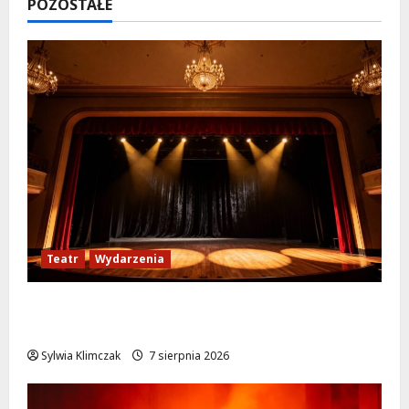
POZOSTAŁE
Teatr
Wydarzenia
Magiczne chwile z teatrem: przygoda gęsi i
lisa na plaży w Wawrze!
Sylwia Klimczak
7 sierpnia 2026