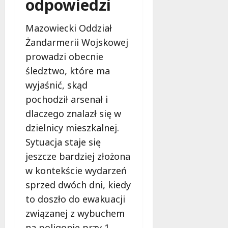
odpowiedzi
w
6
d
i
!
ł
e
Mazowiecki Oddział
u
:
g
7
Żandarmerii Wojskowej
M
sierpnia
o
prowadzi obecnie
a
2026
w
śledztwo, które ma
m
i
m
wyjaśnić, skąd
e
o
c
pochodził arsenał i
b
z
dlaczego znalazł się w
u
n
s
dzielnicy mieszkalnej.
o
w
ś
Sytuacja staje się
U
c
jeszcze bardziej złożona
r
i
w kontekście wydarzeń
s
!
u
sprzed dwóch dni, kiedy
s
to doszło do ewakuacji
30
i
październi
związanej z wybuchem
e
2025
na poligonie przy 1.
o