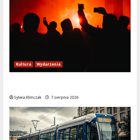
Kultura
Wydarzenia
Thriller pod gwiazdami: Plenerowy seans
„Wielkiego marszu” w Wilanowie!
Sylwia Klimczak
7 sierpnia 2026