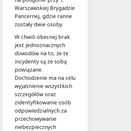
f
Warszawskiej Brygadzie
e
Pancernej, gdzie ranne
r
zostały dwie osoby.
u
j
W chwili obecnej brak
e
d
jest jednoznacznych
a
dowodów na to, że te
r
incydenty są ze sobą
m
powiązane.
o
w
Dochodzenie ma na celu
e
wyjaśnienie wszystkich
b
szczegółów oraz
a
zidentyfikowanie osób
d
a
odpowiedzialnych za
n
przechowywanie
i
niebezpiecznych
a