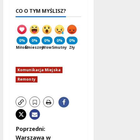
CO O TYM MYŚLISZ?
0%
0%
0%
0%
0%
Miłość
Śmieszny
Wow
Smutny
Zły
Komunikacja Miejska
Remonty
Z
Poprzedni:
Warszawa w