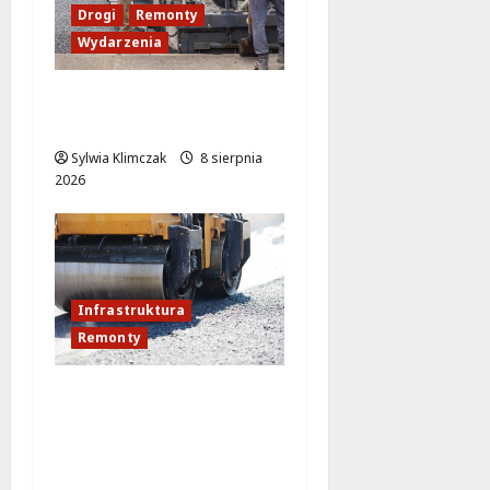
Drogi
Remonty
Wydarzenia
Ursynów odżywa! Aleja
KEN znów przejezdna!
Sylwia Klimczak
8 sierpnia
2026
Infrastruktura
Remonty
Remont ul.
Bukowieckiej: nowa
nawierzchnia i większe
bezpieczeństwo w