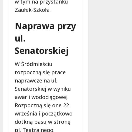
a
w tym na przystanku
w
m
i
Zaułek-Szkoła.
m
e
o
c
Naprawa przy
b
z
u
n
ul.
s
o
w
ś
Senatorskiej
U
c
r
i
W Śródmieściu
s
!
u
rozpoczną się prace
s
naprawcze na ul.
30
i
październi
Senatorskiej w wyniku
e
2025
awarii wodociągowej.
o
f
Rozpoczną się one 22
e
września i początkowo
r
dotkną pasu w stronę
u
j
pl. Teatralnego.