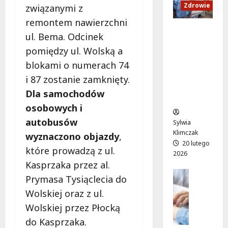
a
a
c
k
Zdrowie
związanymi z
n
s
i
i
remontem nawierzchni
d
e
u
M
Ruch,
ul. Bema. Odcinek
U
n
r
a
dieta i
p
i
a
pomiędzy ul. Wolską a
r
nawodni
:
o
t
t
blokami o numerach 74
enie:
W
r
o
y
Sekrety
i 87 zostanie zamknięty.
i
ó
w
”
zdroweg
Dla samochodów
e
w
a
n
o życia
c
n
l
a
osobowych i
z
a
i
l
autobusów
Sylwia
ó
d
ż
e
Klimczak
wyznaczono objazdy
,
r
a
y
ż
20 lutego
p
które prowadzą z ul.
r
c
a
2026
e
m
i
k
Kasprzaka przez al.
ł
o
e
Edukacja
a
Prymasa Tysiąclecia do
e
Styl życi
w
w
c
Wolskiej oraz z ul.
Zdrowie
n
e
k
h
ś
E
p
r
Wolskiej przez Płocką
w
m
d
o
y
W
do Kasprzaka.