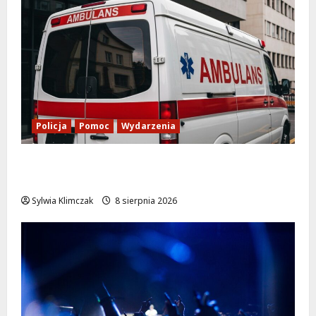
Policja
Pomoc
Wydarzenia
Szkolenie w akcji: Jak policjanci uratowali
życie w krytycznej sytuacji
Sylwia Klimczak
8 sierpnia 2026