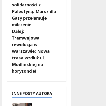
o
solidarności z
b
Palestyną: Marsz dla
Gazy przełamuje
a
milczenie
c
Dalej:
Tramwajowa
z
rewolucja w
w
Warszawie: Nowa
trasa wzdłuż ul.
p
Modlińskiej na
i
horyzoncie!
s
y
INNE POSTY AUTORA
Nowy