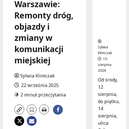
Warszawie:
Nowy
asfalt na
Remonty dróg,
ulicy
Odkrytej
objazdy i
od 12
sierpnia
zmiany w
komunikacji
Sylwia
Klimczak
miejskiej
10
sierpnia
2026
Sylwia Klimczak
Od środy,
22 września 2025
12
sierpnia,
2 minut przeczytania
do piątku,
14
sierpnia,
ulica