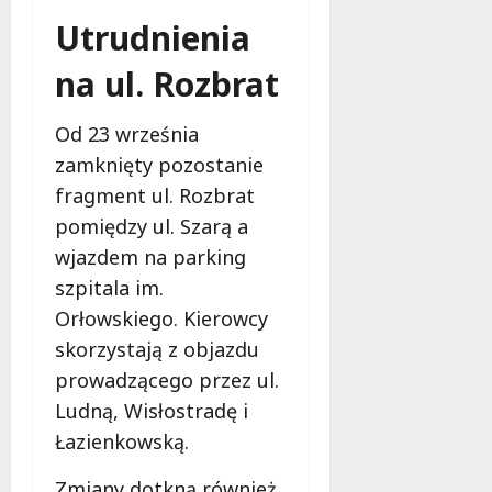
b
Utrudnienia
i
e
na ul. Rozbrat
t
5
0
Od 23 września
+
zamknięty pozostanie
fragment ul. Rozbrat
4
pomiędzy ul. Szarą a
sierpnia
2026
wjazdem na parking
szpitala im.
Orłowskiego. Kierowcy
skorzystają z objazdu
prowadzącego przez ul.
Ludną, Wisłostradę i
Łazienkowską.
Zmiany dotkną również