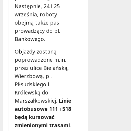
e
Następnie, 24 i 25
d
września, roboty
a
obejmą także pas
r
m
prowadzący do pl.
o
Bankowego.
w
e
Objazdy zostaną
b
poprowadzone m.in.
a
przez ulice Bielańską,
d
a
Wierzbową, pl.
n
Piłsudskiego i
i
Królewską do
a
Marszałkowskiej.
Linie
d
l
autobusowe 111 i 518
a
będą kursować
k
zmienionymi trasami
.
o