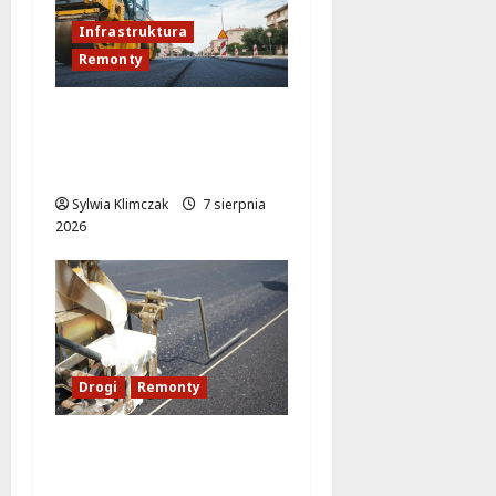
Infrastruktura
Remonty
Rewolucja na ulicy
Okrąg: Przebudowa już
w drodze!
Sylwia Klimczak
7 sierpnia
2026
Drogi
Remonty
Ulica Kubańska w
nowej odsłonie: