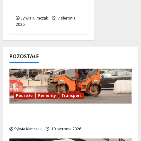
remont startuje w
poniedziałek!
Sylwia Klimczak
7 sierpnia
2026
POZOSTAŁE
Podróże
Remonty
Transport
Nowy asfalt na ulicy Odkrytej od 12
sierpnia
Sylwia Klimczak
10 sierpnia 2026