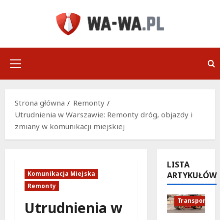
Przejdź
do
treści
Menu
główne
Strona główna
Remonty
Utrudnienia w Warszawie: Remonty dróg, objazdy i
zmiany w komunikacji miejskiej
LISTA
Komunikacja Miejska
ARTYKUŁÓW
Podróże
Remonty
Remonty
Transport
Utrudnienia w