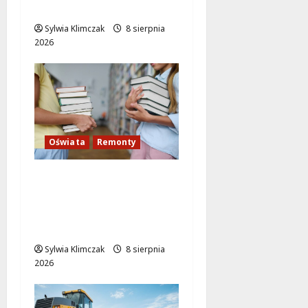
Targówku
Sylwia Klimczak
8 sierpnia
2026
Oświata
Remonty
14 milionów złotych na
nowoczesne szkoły i
przedszkola w Pradze-
Południe!
Sylwia Klimczak
8 sierpnia
2026