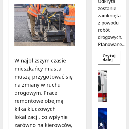
Odkryta
zostanie
zamknięta
z powodu
robót
drogowych.
Planowane...
Czytaj
Dowied
dalej
W najbliższym czasie
się
więcej
mieszkańcy miasta
o
Policja
Nowy
muszą przygotować się
Pomoc
asfalt
na
Wydarzen
na zmiany w ruchu
ulicy
S
Odkryte
drogowym. Prace
od
z
12
remontowe obejmą
k
sierpnia
kilka kluczowych
o
Kultura
l
Wydarzen
lokalizacji, co wpłynie
e
K
zarówno na kierowców,
n
i