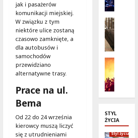
jak i pasażerów
i
n
e
komunikacji miejskiej.
o
w
p
Seniorzy
W związku z tym
a
o
Wycieczk
niektóre ulice zostaną
B
k
d
czasowo zamknięte, a
i
c
g
a
j
w
dla autobusów i
ł
i
i
samochodów
o
:
a
Koncert
przewidziano
ł
Wydarzen
J
z
M
alternatywne trasy.
ę
a
d
u
k
k
a
z
a
p
Prace na ul.
m
y
z
o
i
c
Bema
a
l
:
z
p
i
„
STYL
n
r
c
W
Od 22 do 24 września
ŻYCIA
y
a
j
i
kierowcy muszą liczyć
S
s
a
e
t
się z utrudnieniami
Styl życia
z
n
l