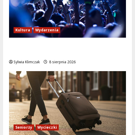
Kultura
Wydarzenia
Kino pod gwiazdami: „Wielki Marty” na
leżakach w Wilanowie
Sylwia Klimczak
8 sierpnia 2026
Seniorzy
Wycieczki