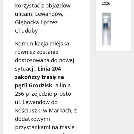
2026
ę
d
w
korzystać z objazdów
c
r
a
ulicami Lewandów,
Profilak
e
o
!
Zdrowie
Głębocką i przez
g
Z
Chudoby.
a
8
8
a
d
sierpnia
sierpnia
d
Komunikacja miejska
o
2026
2026
b
z
również zostanie
a
d
dostosowana do nowej
j
r
o
sytuacji.
Linia 204
o
z
zakończy trasę na
w
d
i
pętli Grodzisk
, a linia
r
a
256 przejedzie prosto
o
i
w
ul. Lewandów do
d
i
ł
Kościuszki w Markach, z
e
u
dodatkowymi
:
g
przystankami na trasie,
M
o